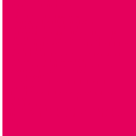
СЮЖЕТНО-РОЛЕВЫЕ ИГРЫ
КУКЛЫ и ОДЕЖДА ДЛЯ КУКОЛ
КОЛЯСКИ
КРОВАТКИ И ЛЮЛЬКИ для кукол
ТЕАТРАЛИЗОВАННАЯ ДЕЯТЕЛЬНОСТЬ
МУЗЫКАЛЬНЫЕ ИНСТРУМЕНТЫ
ПАЛЬЧИКОВЫЕ КУКЛЫ и ПОДСТАВКИ ДЛЯ НИХ
ПЕРЧАТОЧНЫЕ КУКЛЫ и ПОДСТАВКИ ДЛЯ НИХ
ОБРАЗОВАТЕЛЬНО-ВОСПИТАТЕЛЬНЫЕ ИГРЫ И ИГРУШК
ИГРЫ НИКИТИНА
МОЗАИКИ И КУБИКИ С КАРТИНКАМИ И СХЕМАМИ
ДОСУГОВЫЕ ИГРЫ И ГОЛОВОЛОМКИ
СПОРТИВНОЕ ОБОРУДОВАНИЕ и ИНВЕНТАРЬ
ОБОРУДОВАНИЕ ДЛЯ БАССЕЙНОВ
МЯГКИЕ МОДУЛИ
ОБРУЧИ, СКАКАЛКИ, ПАЛКИ, ЛЕНТЫ, МЯЧИ
МЕБЕЛЬ ДОУ
БАНКЕТКИ, СКАМЕЙКИ, ЗЕРКАЛА, РОСТОМЕРЫ
СТОЛЫ для ЖЕЛЕЗНОЙ ДОРОГИ
ИГРОВАЯ МЕБЕЛЬ
КРУПНОГАБАРИТНОЕ ИГРОВОЕ ОБОРУДОВАНИЕ
ДИДАКТИЧЕСКИЕ, НАПОЛЬНЫЕ ИГРУШКИ и КОВРИКИ
ДОМА
ГОРКИ
СЕНСОРНАЯ КОМНАТА