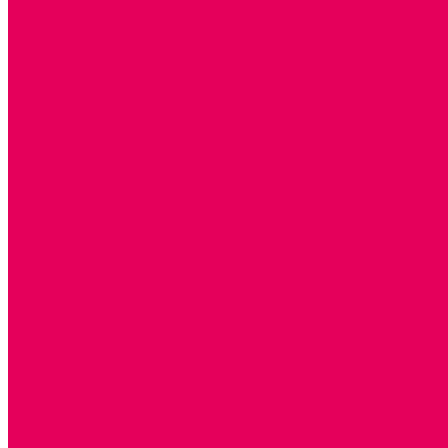
КОНСТРУКТОРЫ И СТРОИТЕЛЬНЫЕ НАБОРЫ
ПОЛИДРОН
ДЕРЕВЯННЫЕ
ПЛАСТМАССОВЫЕ
ИЗ ПВХ
МАГНИТНЫЕ
РОБОТОТЕХНИЧЕСКИЕ
МЕТАЛЛИЧЕСКИЕ
ЛЕГО для ДОУ
НАУЧНО-ПОЗНАВАТЕЛЬНЫЕ
ОБОРУДОВАНИЕ ГРУПП для детей от 1 года
КРОВАТИ МАТРАЦЫ КПБ
ХОДУНКИ
СТУЛЬЧИК ДЛЯ КОРМЛЕНИЯ
КОЛЯСКИ
МАНЕЖИ
КОМОДЫ
ПОДСТАВКИ ПОД НОЖКИ, ГОРШКИ, КАЧЕЛИ, НАГРУДН
КАБИНЕТЫ СПЕЦИАЛИСТОВ
ПСИХОЛОГ
ЛОГОПЕД
РАЗВИТИЕ РЕЧИ
СЮЖЕТНО-РОЛЕВЫЕ ИГРЫ
КУКЛЫ и ОДЕЖДА ДЛЯ КУКОЛ
КУКЛЫ