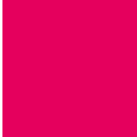
Политика конфиденциальности
Отзывы
Сертификаты
...
Каталог товаров
ГОТОВЫЕ РЕШЕНИЯ ИГРУШКИ ДЛЯ ДЕТСКОГО САДА
STEM ОБРАЗОВАНИЕ
КОМПЛЕКТЫ РППС ДОО
ЭМОЦИОНАЛЬНЫЙ ИНТЕЛЛЕКТ
ДЕТСКАЯ АНИМАЦИЯ
ОБРАЗОВАТЕЛЬНЫЕ КОМПЛЕКТЫ + КПК
РАННЕЕ РАЗВИТИЕ
ГОРКИ С ШАРИКАМИ, ЛАБИРИНТЫ, ВКЛАДЫШИ
ШНУРОВКИ, ЦЕПОЧКИ
РАМКИ-ВКЛАДЫШИ, ВКЛАДЫШИ
РАЗРЕЗНЫЕ КАРТИНКИ
КАТАЛКИ, КАЧАЛКИ, ИГРОВЫЕ КОМПЛЕКСЫ
СОРТИРОВЩИКИ, СТУЧАЛКИ
ОЗВУЧЕННЫЕ ИГРУШКИ, ДЕРГУНЧИКИ
ЛОГИЧЕСКИЕ ИГРЫ, ПИРАМИДКИ
НЕВАЛЯШКИ, ЮЛЫ, КУБИКИ
БИЗИБОРДЫ
ПАЗЛЫ, МОЗАИКИ
КОНСТРУКТОРЫ
ИГРОВОЕ ОТ 2 МЕСЯЦЕВ