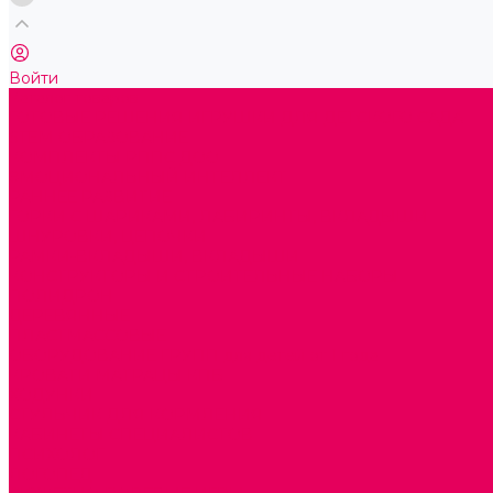
Войти
Каталог товаров
ГОТОВЫЕ РЕШЕНИЯ ИГРУШКИ ДЛЯ ДЕТСКОГО САДА
STEM ОБРАЗОВАНИЕ
КОМПЛЕКТЫ РППС ДОО
ЭМОЦИОНАЛЬНЫЙ ИНТЕЛЛЕКТ
РАННЕЕ РАЗВИТИЕ
ГОРКИ С ШАРИКАМИ, ЛАБИРИНТЫ, ВКЛАДЫШИ
ШНУРОВКИ, ЦЕПОЧКИ
РАМКИ-ВКЛАДЫШИ, ВКЛАДЫШИ
КОНСТРУКТОРЫ И СТРОИТЕЛЬНЫЕ НАБОРЫ
ПОЛИДРОН
ДЕРЕВЯННЫЕ
ПЛАСТМАССОВЫЕ
ОБОРУДОВАНИЕ ГРУПП для детей от 1 года
КРОВАТИ МАТРАЦЫ КПБ
ХОДУНКИ
СТУЛЬЧИК ДЛЯ КОРМЛЕНИЯ
КАБИНЕТЫ СПЕЦИАЛИСТОВ
ПСИХОЛОГ
ЛОГОПЕД