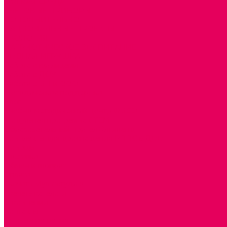
МЯГКАЯ СРЕДА
СВЕТОВЫЕ ПРИБОРЫ
ДОПОЛНИТЕЛЬНО
НАЦИОНАЛЬНЫЕ ПРОЕКТЫ
ЭКОЛОГИЯ
ПАТРИОТИЧЕСКОЕ ВОСПИТАНИЕ
РОДНАЯ ИГРУШКА
Работа с юр.лицами
Работа с ДОУ
Работа с ИП и ООО
Методическая поддержка
Блог
Учебно-методический центр ФИСО
Модульная программа СТЕМ
Образовательный портал Элтиленд
Комплекты для дооснащения РППС в ДОО
Помощь
Доставка
Обмен и возврат
Оплата
Скачать Мультстудию
Скачать каталоги
О компании
Контакты
Готовые решения