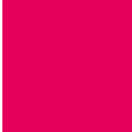
МОЗАИКИ И КУБИКИ С КАРТИНКАМИ И СХЕМАМИ
ДОСУГОВЫЕ ИГРЫ И ГОЛОВОЛОМКИ
ДОМИНО
ЛОТО
ШАХМАТЫ, ШАШКИ
ГОЛОВОЛОМКИ
НАПОЛЬНЫЕ
НАСТОЛЬНЫЕ
МАТЕРИАЛЫ МОНТЕССОРИ
ПЕСОК и ВОДА ИГРЫ и ОБОРУДОВАНИЕ
СЕНСОМОТОРНОЕ РАЗВИТИЕ
РАЗВИТИЕ РЕЧИ и ОБУЧЕНИЕ ГРАМОТЕ
ГРАФОМОТОРНОЕ РАЗВИТИЕ
ИНОСТРАННЫЕ ЯЗЫКИ
ЭЛЕМЕНТАРНЫЕ МАТЕМАТИЧЕСКИЕ ПРЕДСТАВЛЕНИЯ
ИССЛЕДОВАТЕЛЬСКАЯ ДЕЯТЕЛЬНОСТЬ
ПРАВИЛА ДОРОЖНОГО ДВИЖЕНИЯ и ОБЖ
ОЗНАКОМЛЕНИЕ С СОЛНЕЧНОЙ СИСТЕМОЙ
СОЦИАЛЬНОЕ ВОСПИТАНИЕ
ИГРЫ ВОСКОБОВИЧА
ПОДГОТОВКА К ШКОЛЕ
ОКРУЖАЮЩИЙ МИР
ИГРЫ НА ЛИПУЧКАХ из ПЛАСТИКА
ИГРЫ НА ЛИПУЧКАХ из ФЕТРА
ИЗОБРАЗИТЕЛЬНАЯ ДЕЯТЕЛЬНОСТЬ