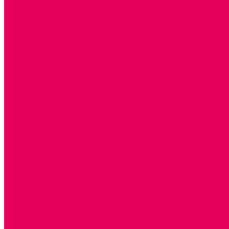
ИГРОВОЕ ОТ 2 МЕСЯЦЕВ
КОНСТРУКТОРЫ И СТРОИТЕЛЬНЫЕ НАБОРЫ
ПОЛИДРОН
ДЕРЕВЯННЫЕ
ПЛАСТМАССОВЫЕ
ИЗ ПВХ
МАГНИТНЫЕ
РОБОТОТЕХНИЧЕСКИЕ
МЕТАЛЛИЧЕСКИЕ
ЛЕГО для ДОУ
НАУЧНО-ПОЗНАВАТЕЛЬНЫЕ
ОБОРУДОВАНИЕ ГРУПП для детей от 1 года
КРОВАТИ МАТРАЦЫ КПБ
ХОДУНКИ
СТУЛЬЧИК ДЛЯ КОРМЛЕНИЯ
КОЛЯСКИ
МАНЕЖИ
КОМОДЫ
ПОДСТАВКИ ПОД НОЖКИ, ГОРШКИ, КАЧЕЛИ, НАГРУДН
КАБИНЕТЫ СПЕЦИАЛИСТОВ
ПСИХОЛОГ
ЛОГОПЕД
РАЗВИТИЕ РЕЧИ
СЮЖЕТНО-РОЛЕВЫЕ ИГРЫ
КУКЛЫ и ОДЕЖДА ДЛЯ КУКОЛ