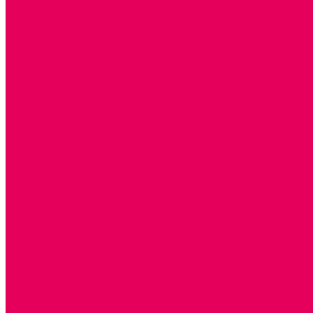
КУКЛЫ
ОДЕЖДА ДЛЯ КУКОЛ
КОЛЯСКИ
КРОВАТКИ И ЛЮЛЬКИ для кукол
ДОМА и МЕБЕЛЬ ДЛЯ КУКОЛ
ОБРАЗНЫЕ ИГРУШКИ
ДЛЯ УБОРКИ
ДЛЯ СТИРКИ и ГЛАЖКИ
КУХНЯ
ПОСУДА и МЕЛКАЯ БЫТОВАЯ ТЕХНИКА
ПРОДУКТЫ
МАГАЗИН
БОЛЬНИЦА
МАСТЕРСКАЯ
ПАРИКМАХЕРСКАЯ
ТРАНСПОРТНЫЕ ИГРУШКИ
ПАРКОВКИ и ГАРАЖИ
ЛЕГКОВЫЕ
ГРУЗОВЫЕ
СПЕЦТЕХНИКА
СЛУЖЕБНЫЕ
ВОЕННЫЕ
САМОЛЕТЫ, ВЕРТОЛЕТЫ
ЖЕЛЕЗНАЯ ДОРОГА
ШКОЛА