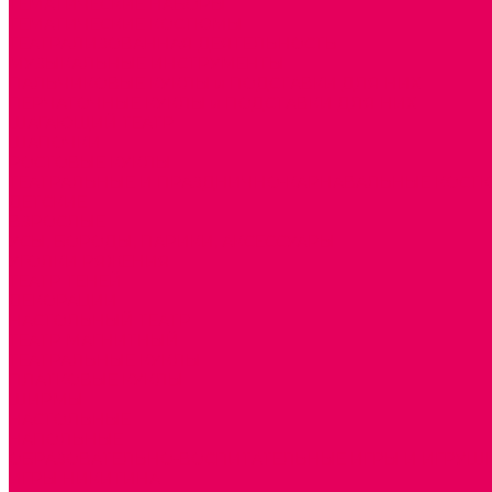
ТЕМАТИЧЕСКИЕ НАБОРЫ
ТЕМАТИЧЕСКИЕ КОСТЮМЫ
ТЕАТРАЛИЗОВАННАЯ ДЕЯТЕЛЬНОСТЬ
МУЗЫКАЛЬНЫЕ ИНСТРУМЕНТЫ
ПАЛЬЧИКОВЫЕ КУКЛЫ и ПОДСТАВКИ ДЛЯ НИХ
ПЕРЧАТОЧНЫЕ КУКЛЫ и ПОДСТАВКИ ДЛЯ НИХ
ШАГАЮЩИЙ ТЕАТР
ШАПОЧКИ
РОСТОВЫЕ КУКЛЫ
ТЕАТРАЛЬНЫЕ И ПРАЗДНИЧНО-КАРНАВАЛЬНЫЕ КОС
ДЕТСКИЕ
ВЗРОСЛЫЕ
УСЫ, БОРОДЫ, ПАРИКИ, АКСЕССУАРЫ
УГОЛКИ РЯЖЕНИЯ
ТЕАТР ТЕНЕЙ
ДЕКОРАЦИИ
НАСТОЛЬНЫЙ ТЕАТР
ТЕАТР МАГНИТНЫЙ
ТЕАТРАЛЬНЫЕ КУКЛЫ
ПЛАТКОВЫЕ КУКЛЫ
ШИРМЫ
НАСТОЛЬНЫЕ
НАПОЛЬНЫЕ
ОБРАЗОВАТЕЛЬНО-ВОСПИТАТЕЛЬНЫЕ ИГРЫ И ИГРУШК
ИГРЫ НИКИТИНА