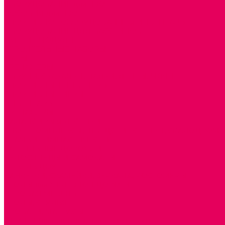
ОБОРУДОВАНИЕ для ИЗО
ПОСОБИЯ для ИЗО
СПОРТИВНОЕ ОБОРУДОВАНИЕ и ИНВЕНТАРЬ
ОБОРУДОВАНИЕ ДЛЯ БАССЕЙНОВ
МЯГКИЕ МОДУЛИ
СТРОИТЕЛЬНЫЕ НАБОРЫ
МАТЫ
ТРЕНАЖЕРЫ
ОБРУЧИ, СКАКАЛКИ, ПАЛКИ, ЛЕНТЫ, МЯЧИ
СПОРТИВНЫЙ ИНВЕНТРЬ
СПОРТИВНЫЕ ИГРЫ
ИНВЕНТАРЬ
ТРЕНАЖЕРЫ
БАЛАНСИРЫ и ЛЕСЕНКИ
СПОРТКОМПЛЕКСЫ, ШВЕДСКИЕ СТЕНКИ, СКАЛОДРОМ
СКАМЬИ ГИМНАСТИЧЕСКИЕ
ТАКТИЛЬНЫЕ ДОРОЖКИ
ВЕЛОСИПЕДЫ И САМОКАТЫ
МЕБЕЛЬ ДОУ
БАНКЕТКИ, СКАМЕЙКИ, ЗЕРКАЛА, РОСТОМЕРЫ
СТОЛЫ для ЖЕЛЕЗНОЙ ДОРОГИ
ИГРОВАЯ МЕБЕЛЬ
СТОЛЫ, СТУЛЬЯ
КРОВАТИ, МАТРАСЫ
ШКАФЫ (для одежды, полотенец, горшков)