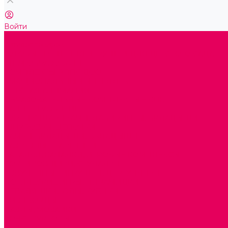
Войти
...
Каталог товаров
ГОТОВЫЕ РЕШЕНИЯ ИГРУШКИ ДЛЯ ДЕТСКОГО САДА
STEM ОБРАЗОВАНИЕ
КОМПЛЕКТЫ РППС ДОО
ЭМОЦИОНАЛЬНЫЙ ИНТЕЛЛЕКТ
ДЕТСКАЯ АНИМАЦИЯ
ОБРАЗОВАТЕЛЬНЫЕ КОМПЛЕКТЫ + КПК
РАННЕЕ РАЗВИТИЕ
ГОРКИ С ШАРИКАМИ, ЛАБИРИНТЫ, ВКЛАДЫШИ
ШНУРОВКИ, ЦЕПОЧКИ
РАМКИ-ВКЛАДЫШИ, ВКЛАДЫШИ
РАЗРЕЗНЫЕ КАРТИНКИ
КАТАЛКИ, КАЧАЛКИ, ИГРОВЫЕ КОМПЛЕКСЫ
СОРТИРОВЩИКИ, СТУЧАЛКИ
ОЗВУЧЕННЫЕ ИГРУШКИ, ДЕРГУНЧИКИ
ЛОГИЧЕСКИЕ ИГРЫ, ПИРАМИДКИ
НЕВАЛЯШКИ, ЮЛЫ, КУБИКИ
БИЗИБОРДЫ
ПАЗЛЫ, МОЗАИКИ
КОНСТРУКТОРЫ