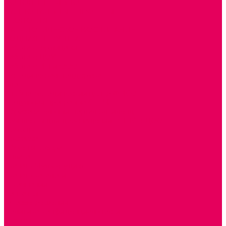
ДОПОЛНИТЕЛЬНО
НАЦИОНАЛЬНЫЕ ПРОЕКТЫ
ЭКОЛОГИЯ
ПАТРИОТИЧЕСКОЕ ВОСПИТАНИЕ
РОДНАЯ ИГРУШКА
Работа с юр.лицами
Работа с ДОУ
Работа с ИП и ООО
Методическая поддержка
Блог
Учебно-методический центр ФИСО
Модульная программа СТЕМ
Образовательный портал Элтиленд
Комплекты для дооснащения РППС в ДОО
Помощь
Доставка
Обмен и возврат
Оплата
Скачать Мультстудию
Скачать каталоги
О компании
Контакты
Готовые решения
Политика конфиденциальности
Отзывы