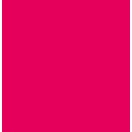
ТЕАТРАЛИЗОВАННАЯ ДЕЯТЕЛЬНОСТЬ
МУЗЫКАЛЬНЫЕ ИНСТРУМЕНТЫ
ПАЛЬЧИКОВЫЕ КУКЛЫ и ПОДСТАВКИ ДЛЯ НИХ
ПЕРЧАТОЧНЫЕ КУКЛЫ и ПОДСТАВКИ ДЛЯ НИХ
ШАГАЮЩИЙ ТЕАТР
ШАПОЧКИ
РОСТОВЫЕ КУКЛЫ
ТЕАТРАЛЬНЫЕ И ПРАЗДНИЧНО-КАРНАВАЛЬНЫЕ
КОСТЮМЫ
ДЕТСКИЕ
ВЗРОСЛЫЕ
УСЫ, БОРОДЫ, ПАРИКИ, АКСЕССУАРЫ
УГОЛКИ РЯЖЕНИЯ
ТЕАТР ТЕНЕЙ
ДЕКОРАЦИИ
НАСТОЛЬНЫЙ ТЕАТР
ТЕАТР МАГНИТНЫЙ
ТЕАТРАЛЬНЫЕ КУКЛЫ
ПЛАТКОВЫЕ КУКЛЫ
ШИРМЫ
НАСТОЛЬНЫЕ
НАПОЛЬНЫЕ
ОБРАЗОВАТЕЛЬНО-ВОСПИТАТЕЛЬНЫЕ ИГРЫ И
ИГРУШКИ, НАГЛЯДНО-ДИДАКТИЧЕСКИЙ и
РАЗДАТОЧНЫЙ МАТЕРИАЛ