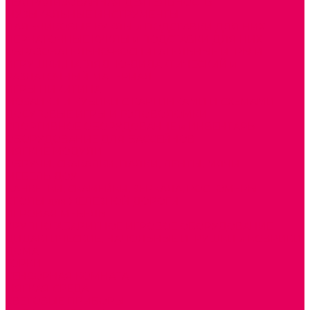
ТЕАТРАЛИЗОВАННАЯ ДЕЯТЕЛЬНОСТЬ
МУЗЫКАЛЬНЫЕ ИНСТРУМЕНТЫ
ПАЛЬЧИКОВЫЕ КУКЛЫ и ПОДСТАВКИ ДЛЯ НИХ
ПЕРЧАТОЧНЫЕ КУКЛЫ и ПОДСТАВКИ ДЛЯ НИХ
ОБРАЗОВАТЕЛЬНО-ВОСПИТАТЕЛЬНЫЕ ИГРЫ И
ИГРУШКИ, НАГЛЯДНО-ДИДАКТИЧЕСКИЙ и
РАЗДАТОЧНЫЙ МАТЕРИАЛ
ИГРЫ НИКИТИНА
МОЗАИКИ И КУБИКИ С КАРТИНКАМИ И СХЕМАМИ
ДОСУГОВЫЕ ИГРЫ И ГОЛОВОЛОМКИ
СПОРТИВНОЕ ОБОРУДОВАНИЕ и ИНВЕНТАРЬ
ОБОРУДОВАНИЕ ДЛЯ БАССЕЙНОВ
МЯГКИЕ МОДУЛИ
ОБРУЧИ, СКАКАЛКИ, ПАЛКИ, ЛЕНТЫ, МЯЧИ
МЕБЕЛЬ ДОУ
БАНКЕТКИ, СКАМЕЙКИ, ЗЕРКАЛА, РОСТОМЕРЫ
СТОЛЫ для ЖЕЛЕЗНОЙ ДОРОГИ
ИГРОВАЯ МЕБЕЛЬ
КРУПНОГАБАРИТНОЕ ИГРОВОЕ ОБОРУДОВАНИЕ
ДИДАКТИЧЕСКИЕ, НАПОЛЬНЫЕ ИГРУШКИ и КОВРИКИ
ДОМА
ГОРКИ
СЕНСОРНАЯ КОМНАТА
МЯГКАЯ СРЕДА
СВЕТОВЫЕ ПРИБОРЫ