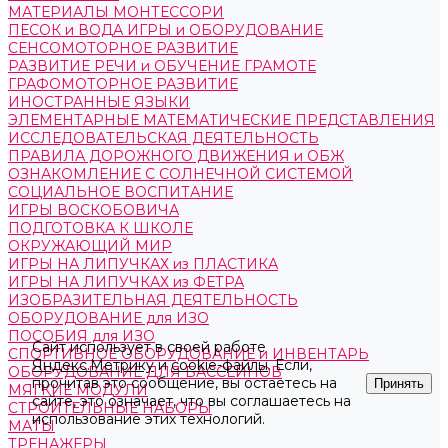
МАТЕРИАЛЫ МОНТЕССОРИ
ПЕСОК и ВОДА ИГРЫ и ОБОРУДОВАНИЕ
СЕНСОМОТОРНОЕ РАЗВИТИЕ
РАЗВИТИЕ РЕЧИ и ОБУЧЕНИЕ ГРАМОТЕ
ГРАФОМОТОРНОЕ РАЗВИТИЕ
ИНОСТРАННЫЕ ЯЗЫКИ
ЭЛЕМЕНТАРНЫЕ МАТЕМАТИЧЕСКИЕ ПРЕДСТАВЛЕНИЯ
ИССЛЕДОВАТЕЛЬСКАЯ ДЕЯТЕЛЬНОСТЬ
ПРАВИЛА ДОРОЖНОГО ДВИЖЕНИЯ и ОБЖ
ОЗНАКОМЛЕНИЕ С СОЛНЕЧНОЙ СИСТЕМОЙ
СОЦИАЛЬНОЕ ВОСПИТАНИЕ
ИГРЫ ВОСКОБОВИЧА
ПОДГОТОВКА К ШКОЛЕ
ОКРУЖАЮЩИЙ МИР
ИГРЫ НА ЛИПУЧКАХ из ПЛАСТИКА
ИГРЫ НА ЛИПУЧКАХ из ФЕТРА
ИЗОБРАЗИТЕЛЬНАЯ ДЕЯТЕЛЬНОСТЬ
ОБОРУДОВАНИЕ для ИЗО
ПОСОБИЯ для ИЗО
Сайт использует в своей работе
СПОРТИВНОЕ ОБОРУДОВАНИЕ и ИНВЕНТАРЬ
Яндекс.Метрику
и
cookie-файлы
. Если,
ОБОРУДОВАНИЕ ДЛЯ БАССЕЙНОВ
прочитав это сообщение, вы остаетесь на
Принять
МЯГКИЕ МОДУЛИ
сайте, это означает, что вы соглашаетесь на
СТРОИТЕЛЬНЫЕ НАБОРЫ
использование этих технологий.
МАТЫ
ТРЕНАЖЕРЫ