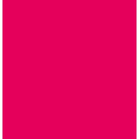
РЕАБИЛИТАЦИЯ
ЦИФРОВАЯ ОБРАЗОВАТЕЛЬНАЯ СРЕДА
ИНФОРМАЦИОННО-КОММУНИКАЦИОННЫЕ
ТЕХНОЛОГИИ
РОБОТОТЕХНИКА
НЕЙРОПИЛОТИРОВАНИЕ
ИСКУССТВЕННЫЙ ИНТЕЛЛЕКТ
АЛГОРИТМИКА В ДОУ
КОНСТРУИРОВАНИЕ И ПРОГРАММИРОВАНИЕ
РОБОТОТЕХНИКА ДЛЯ НАЧАЛЬНОЙ ШКОЛЫ
Работа с юр.лицами
Работа с ДОУ
Работа с ИП и ООО
Методическая поддержка
Блог
Учебно-методический центр ФИСО
Модульная программа СТЕМ
Образовательный портал Элтиленд
Комплекты для дооснащения РППС в ДОО
Помощь
Доставка
Обмен и возврат
Оплата
Скачать Мультстудию
Скачать каталоги