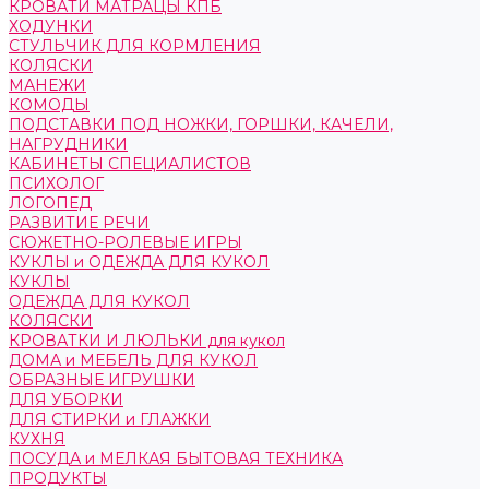
КРОВАТИ МАТРАЦЫ КПБ
ХОДУНКИ
СТУЛЬЧИК ДЛЯ КОРМЛЕНИЯ
КОЛЯСКИ
МАНЕЖИ
КОМОДЫ
ПОДСТАВКИ ПОД НОЖКИ, ГОРШКИ, КАЧЕЛИ,
НАГРУДНИКИ
КАБИНЕТЫ СПЕЦИАЛИСТОВ
ПСИХОЛОГ
ЛОГОПЕД
РАЗВИТИЕ РЕЧИ
СЮЖЕТНО-РОЛЕВЫЕ ИГРЫ
КУКЛЫ и ОДЕЖДА ДЛЯ КУКОЛ
КУКЛЫ
ОДЕЖДА ДЛЯ КУКОЛ
КОЛЯСКИ
КРОВАТКИ И ЛЮЛЬКИ для кукол
ДОМА и МЕБЕЛЬ ДЛЯ КУКОЛ
ОБРАЗНЫЕ ИГРУШКИ
ДЛЯ УБОРКИ
ДЛЯ СТИРКИ и ГЛАЖКИ
КУХНЯ
ПОСУДА и МЕЛКАЯ БЫТОВАЯ ТЕХНИКА
ПРОДУКТЫ