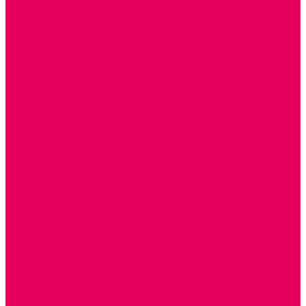
ДИДАКТИЧЕСКИЕ ПАНЕЛИ и БИЗИБОРДЫ
ЭЛЕМЕНТЫ ДЕКОРА
МОЗАИКИ НАСТЕННЫЕ
СЕНСОРНАЯ КОМНАТА
МЯГКАЯ СРЕДА
СВЕТОВЫЕ ПРИБОРЫ
ДОПОЛНИТЕЛЬНО
НАСТЕННОЕ ОБОРУДОВАНИЕ
НАЦИОНАЛЬНЫЕ ПРОЕКТЫ
ЭКОЛОГИЯ
ПАТРИОТИЧЕСКОЕ ВОСПИТАНИЕ
ИГРУШКИ-ЗАБАВЫ, НАРОДНЫЕ ИГРУШКИ
НАРОДНЫЕ ПРОМЫСЛЫ
ДЫМКА
КАРГОПОЛЬ
ХОХЛОМА
ГОРОДЕЦ
ГЖЕЛЬ
МЕЗЕНЬ
ФИЛИМОНОВО
РОДНАЯ ИГРУШКА
СЕМЬЯ. СЕМЕЙНЫЕ ЦЕННОСТИ.
ФИНАНСОВАЯ ГРАМОТНОСТЬ
ДОСТУПНАЯ СРЕДА
ТАКТИЛЬНЫЕ ОЩУЩЕНИЯ