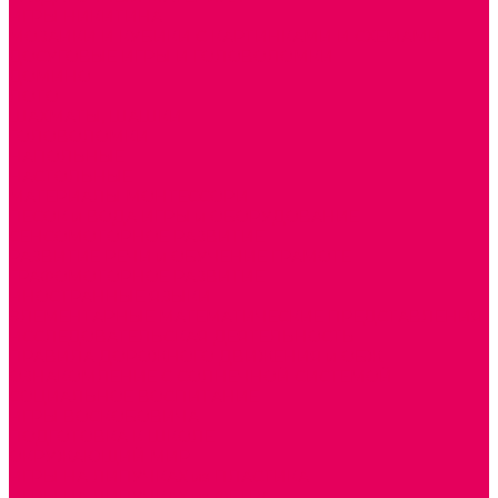
ИГРЫ НИКИТИНА
МОЗАИКИ И КУБИКИ С КАРТИНКАМИ И СХЕМАМИ
ДОСУГОВЫЕ ИГРЫ И ГОЛОВОЛОМКИ
ДОМИНО
ЛОТО
ШАХМАТЫ, ШАШКИ
ГОЛОВОЛОМКИ
НАПОЛЬНЫЕ
НАСТОЛЬНЫЕ
МАТЕРИАЛЫ МОНТЕССОРИ
ПЕСОК и ВОДА ИГРЫ и ОБОРУДОВАНИЕ
СЕНСОМОТОРНОЕ РАЗВИТИЕ
РАЗВИТИЕ РЕЧИ и ОБУЧЕНИЕ ГРАМОТЕ
ГРАФОМОТОРНОЕ РАЗВИТИЕ
ИНОСТРАННЫЕ ЯЗЫКИ
ЭЛЕМЕНТАРНЫЕ МАТЕМАТИЧЕСКИЕ ПРЕДСТАВЛЕНИЯ
ИССЛЕДОВАТЕЛЬСКАЯ ДЕЯТЕЛЬНОСТЬ
ПРАВИЛА ДОРОЖНОГО ДВИЖЕНИЯ и ОБЖ
ОЗНАКОМЛЕНИЕ С СОЛНЕЧНОЙ СИСТЕМОЙ
СОЦИАЛЬНОЕ ВОСПИТАНИЕ
ИГРЫ ВОСКОБОВИЧА
ПОДГОТОВКА К ШКОЛЕ
ОКРУЖАЮЩИЙ МИР
ИГРЫ НА ЛИПУЧКАХ из ПЛАСТИКА
ИГРЫ НА ЛИПУЧКАХ из ФЕТРА