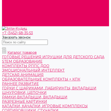
О компании
Контакты
Готовые решения
Политика конфиденциальности
Отзывы
Сертификаты
+7 (3452) 68-35-53
Заказать звонок
Каталог товаров
ГОТОВЫЕ РЕШЕНИЯ ИГРУШКИ ДЛЯ ДЕТСКОГО САДА
STEM ОБРАЗОВАНИЕ
КОМПЛЕКТЫ РППС ДОО
ЭМОЦИОНАЛЬНЫЙ ИНТЕЛЛЕКТ
ДЕТСКАЯ АНИМАЦИЯ
ОБРАЗОВАТЕЛЬНЫЕ КОМПЛЕКТЫ + КПК
РАННЕЕ РАЗВИТИЕ
ГОРКИ С ШАРИКАМИ, ЛАБИРИНТЫ, ВКЛАДЫШИ
ШНУРОВКИ, ЦЕПОЧКИ
РАМКИ-ВКЛАДЫШИ, ВКЛАДЫШИ
РАЗРЕЗНЫЕ КАРТИНКИ
КАТАЛКИ, КАЧАЛКИ, ИГРОВЫЕ КОМПЛЕКСЫ
СОРТИРОВЩИКИ, СТУЧАЛКИ