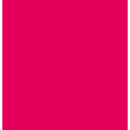
КОЛЯСКИ
КРОВАТКИ И ЛЮЛЬКИ для кукол
ДОМА и МЕБЕЛЬ ДЛЯ КУКОЛ
ОБРАЗНЫЕ ИГРУШКИ
ДЛЯ УБОРКИ
ДЛЯ СТИРКИ и ГЛАЖКИ
КУХНЯ
ПОСУДА и МЕЛКАЯ БЫТОВАЯ ТЕХНИКА
ПРОДУКТЫ
МАГАЗИН
БОЛЬНИЦА
МАСТЕРСКАЯ
ПАРИКМАХЕРСКАЯ
ТРАНСПОРТНЫЕ ИГРУШКИ
ПАРКОВКИ и ГАРАЖИ
ЛЕГКОВЫЕ
ГРУЗОВЫЕ
СПЕЦТЕХНИКА
СЛУЖЕБНЫЕ
ВОЕННЫЕ
САМОЛЕТЫ, ВЕРТОЛЕТЫ
ЖЕЛЕЗНАЯ ДОРОГА
ШКОЛА
ТЕМАТИЧЕСКИЕ НАБОРЫ
ТЕМАТИЧЕСКИЕ КОСТЮМЫ