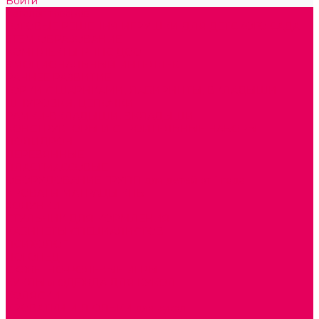
Войти
Каталог товаров
ГОТОВЫЕ РЕШЕНИЯ ИГРУШКИ ДЛЯ ДЕТСКОГО САДА
STEM ОБРАЗОВАНИЕ
КОМПЛЕКТЫ РППС ДОО
ЭМОЦИОНАЛЬНЫЙ ИНТЕЛЛЕКТ
РАННЕЕ РАЗВИТИЕ
ГОРКИ С ШАРИКАМИ, ЛАБИРИНТЫ, ВКЛАДЫШИ
ШНУРОВКИ, ЦЕПОЧКИ
РАМКИ-ВКЛАДЫШИ, ВКЛАДЫШИ
КОНСТРУКТОРЫ И СТРОИТЕЛЬНЫЕ НАБОРЫ
ПОЛИДРОН
ДЕРЕВЯННЫЕ
ПЛАСТМАССОВЫЕ
ОБОРУДОВАНИЕ ГРУПП для детей от 1 года
КРОВАТИ МАТРАЦЫ КПБ
ХОДУНКИ
СТУЛЬЧИК ДЛЯ КОРМЛЕНИЯ
КАБИНЕТЫ СПЕЦИАЛИСТОВ
ПСИХОЛОГ
ЛОГОПЕД
СЮЖЕТНО-РОЛЕВЫЕ ИГРЫ
КУКЛЫ и ОДЕЖДА ДЛЯ КУКОЛ
КОЛЯСКИ
КРОВАТКИ И ЛЮЛЬКИ для кукол