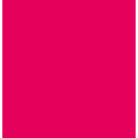
ИЗОБРАЗИТЕЛЬНАЯ ДЕЯТЕЛЬНОСТЬ
ОБОРУДОВАНИЕ для ИЗО
ПОСОБИЯ для ИЗО
СПОРТИВНОЕ ОБОРУДОВАНИЕ и ИНВЕНТАРЬ
ОБОРУДОВАНИЕ ДЛЯ БАССЕЙНОВ
МЯГКИЕ МОДУЛИ
СТРОИТЕЛЬНЫЕ НАБОРЫ
МАТЫ
ТРЕНАЖЕРЫ
ОБРУЧИ, СКАКАЛКИ, ПАЛКИ, ЛЕНТЫ, МЯЧИ
СПОРТИВНЫЙ ИНВЕНТРЬ
СПОРТИВНЫЕ ИГРЫ
ИНВЕНТАРЬ
ТРЕНАЖЕРЫ
БАЛАНСИРЫ и ЛЕСЕНКИ
СПОРТКОМПЛЕКСЫ, ШВЕДСКИЕ СТЕНКИ,
СКАЛОДРОМЫ
СКАМЬИ ГИМНАСТИЧЕСКИЕ
ТАКТИЛЬНЫЕ ДОРОЖКИ
ВЕЛОСИПЕДЫ И САМОКАТЫ
МЕБЕЛЬ ДОУ
БАНКЕТКИ, СКАМЕЙКИ, ЗЕРКАЛА, РОСТОМЕРЫ
СТОЛЫ для ЖЕЛЕЗНОЙ ДОРОГИ
ИГРОВАЯ МЕБЕЛЬ