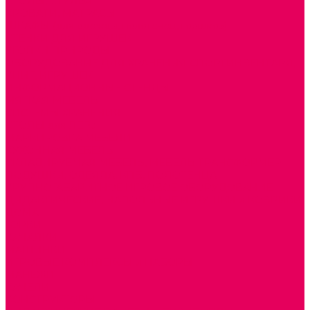
СТОЛЫ, СТУЛЬЯ
КРОВАТИ, МАТРАСЫ
ШКАФЫ (для одежды, полотенец, горшков)
СТЕНКИ ДЛЯ ИГРУШЕК
УГОЛКИ ПРИРОДЫ
ОБОРУДОВАНИЕ ДЛЯ ХРАНЕНИЯ СПОРТИНВЕНТАРЯ,
КНИГ, ИГРУШЕК
ИНФОРМАЦИОННЫЕ СТЕНДЫ
МЯГКАЯ МЕБЕЛЬ
СИСТЕМЫ ХРАНЕНИЯ
СТОЛЫ для ЛЕГО
МАРКИРОВКА МЕБЕЛИ
КУХОННАЯ МЕБЕЛЬ
СКЛАДИРУЕМАЯ МЕБЕЛЬ, МЕБЕЛЬ ТРАНСФОРМЕР
ПОДУШКИ, ОДЕЯЛА, КПБ, ПОЛОТЕНЦА
КРУПНОГАБАРИТНОЕ ИГРОВОЕ ОБОРУДОВАНИЕ
ДИДАКТИЧЕСКИЕ, НАПОЛЬНЫЕ ИГРУШКИ и КОВРИКИ
ДОМА
ГОРКИ
КАЧАЛКИ
МАШИНКИ
ИГРОВЫЕ КОМПЛЕКСЫ и НАБОРЫ
МАНЕЖИ
КАЧЕЛИ
КОНСТРУКТОРЫ