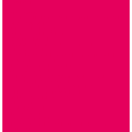
Сертификаты
...
Каталог товаров
ГОТОВЫЕ РЕШЕНИЯ ИГРУШКИ ДЛЯ ДЕТСКОГО САДА
STEM ОБРАЗОВАНИЕ
КОМПЛЕКТЫ РППС ДОО
ЭМОЦИОНАЛЬНЫЙ ИНТЕЛЛЕКТ
ДЕТСКАЯ АНИМАЦИЯ
ОБРАЗОВАТЕЛЬНЫЕ КОМПЛЕКТЫ + КПК
РАННЕЕ РАЗВИТИЕ
ГОРКИ С ШАРИКАМИ, ЛАБИРИНТЫ, ВКЛАДЫШИ
ШНУРОВКИ, ЦЕПОЧКИ
РАМКИ-ВКЛАДЫШИ, ВКЛАДЫШИ
РАЗРЕЗНЫЕ КАРТИНКИ
КАТАЛКИ, КАЧАЛКИ, ИГРОВЫЕ КОМПЛЕКСЫ
СОРТИРОВЩИКИ, СТУЧАЛКИ
ОЗВУЧЕННЫЕ ИГРУШКИ, ДЕРГУНЧИКИ
ЛОГИЧЕСКИЕ ИГРЫ, ПИРАМИДКИ
НЕВАЛЯШКИ, ЮЛЫ, КУБИКИ
БИЗИБОРДЫ
ПАЗЛЫ, МОЗАИКИ
КОНСТРУКТОРЫ
ИГРОВОЕ ОТ 2 МЕСЯЦЕВ
КОНСТРУКТОРЫ И СТРОИТЕЛЬНЫЕ НАБОРЫ
ПОЛИДРОН