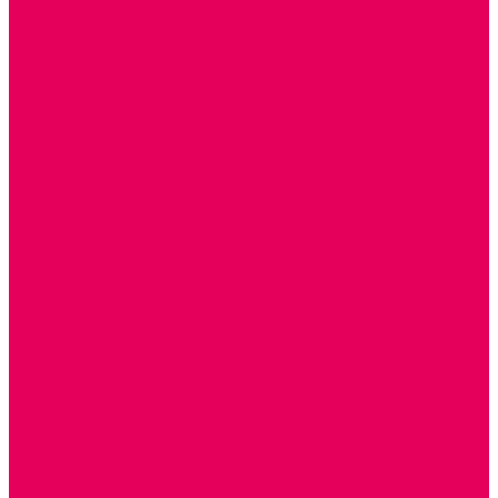
ДЕРЕВЯННЫЕ
ПЛАСТМАССОВЫЕ
ИЗ ПВХ
МАГНИТНЫЕ
РОБОТОТЕХНИЧЕСКИЕ
МЕТАЛЛИЧЕСКИЕ
ЛЕГО для ДОУ
НАУЧНО-ПОЗНАВАТЕЛЬНЫЕ
ОБОРУДОВАНИЕ ГРУПП для детей от 1 года
КРОВАТИ МАТРАЦЫ КПБ
ХОДУНКИ
СТУЛЬЧИК ДЛЯ КОРМЛЕНИЯ
КОЛЯСКИ
МАНЕЖИ
КОМОДЫ
ПОДСТАВКИ ПОД НОЖКИ, ГОРШКИ, КАЧЕЛИ,
НАГРУДНИКИ
КАБИНЕТЫ СПЕЦИАЛИСТОВ
ПСИХОЛОГ
ЛОГОПЕД
РАЗВИТИЕ РЕЧИ
СЮЖЕТНО-РОЛЕВЫЕ ИГРЫ
КУКЛЫ и ОДЕЖДА ДЛЯ КУКОЛ
КУКЛЫ
ОДЕЖДА ДЛЯ КУКОЛ