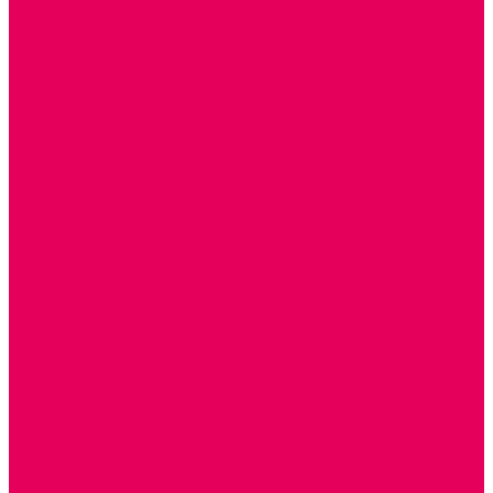
ДОМА и МЕБЕЛЬ ДЛЯ КУКОЛ
ОБРАЗНЫЕ ИГРУШКИ
ДЛЯ УБОРКИ
ДЛЯ СТИРКИ и ГЛАЖКИ
КУХНЯ
ПОСУДА и МЕЛКАЯ БЫТОВАЯ ТЕХНИКА
ПРОДУКТЫ
МАГАЗИН
БОЛЬНИЦА
МАСТЕРСКАЯ
ПАРИКМАХЕРСКАЯ
ТРАНСПОРТНЫЕ ИГРУШКИ
ПАРКОВКИ и ГАРАЖИ
ЛЕГКОВЫЕ
ГРУЗОВЫЕ
СПЕЦТЕХНИКА
СЛУЖЕБНЫЕ
ВОЕННЫЕ
САМОЛЕТЫ, ВЕРТОЛЕТЫ
ЖЕЛЕЗНАЯ ДОРОГА
ШКОЛА
ТЕМАТИЧЕСКИЕ НАБОРЫ
ТЕМАТИЧЕСКИЕ КОСТЮМЫ
ТЕАТРАЛИЗОВАННАЯ ДЕЯТЕЛЬНОСТЬ
МУЗЫКАЛЬНЫЕ ИНСТРУМЕНТЫ