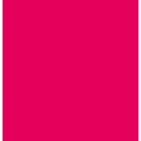
ПАЛЬЧИКОВЫЕ КУКЛЫ и ПОДСТАВКИ ДЛЯ НИХ
ПЕРЧАТОЧНЫЕ КУКЛЫ и ПОДСТАВКИ ДЛЯ НИХ
ОБРАЗОВАТЕЛЬНО-ВОСПИТАТЕЛЬНЫЕ ИГРЫ И
ИГРУШКИ, НАГЛЯДНО-ДИДАКТИЧЕСКИЙ и
РАЗДАТОЧНЫЙ МАТЕРИАЛ
ИГРЫ НИКИТИНА
МОЗАИКИ И КУБИКИ С КАРТИНКАМИ И СХЕМАМИ
ДОСУГОВЫЕ ИГРЫ И ГОЛОВОЛОМКИ
СПОРТИВНОЕ ОБОРУДОВАНИЕ и ИНВЕНТАРЬ
ОБОРУДОВАНИЕ ДЛЯ БАССЕЙНОВ
МЯГКИЕ МОДУЛИ
ОБРУЧИ, СКАКАЛКИ, ПАЛКИ, ЛЕНТЫ, МЯЧИ
МЕБЕЛЬ ДОУ
БАНКЕТКИ, СКАМЕЙКИ, ЗЕРКАЛА, РОСТОМЕРЫ
СТОЛЫ для ЖЕЛЕЗНОЙ ДОРОГИ
ИГРОВАЯ МЕБЕЛЬ
КРУПНОГАБАРИТНОЕ ИГРОВОЕ ОБОРУДОВАНИЕ
ДИДАКТИЧЕСКИЕ, НАПОЛЬНЫЕ ИГРУШКИ и КОВРИКИ
ДОМА
ГОРКИ
СЕНСОРНАЯ КОМНАТА
МЯГКАЯ СРЕДА
СВЕТОВЫЕ ПРИБОРЫ
ДОПОЛНИТЕЛЬНО
НАЦИОНАЛЬНЫЕ ПРОЕКТЫ