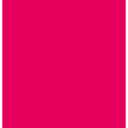
ШКАФЫ (для одежды, полотенец, горшков)
СТЕНКИ ДЛЯ ИГРУШЕК
УГОЛКИ ПРИРОДЫ
ОБОРУДОВАНИЕ ДЛЯ ХРАНЕНИЯ СПОРТИНВЕНТАРЯ,
КНИГ, ИГРУШЕК
ИНФОРМАЦИОННЫЕ СТЕНДЫ
МЯГКАЯ МЕБЕЛЬ
СИСТЕМЫ ХРАНЕНИЯ
СТОЛЫ для ЛЕГО
МАРКИРОВКА МЕБЕЛИ
КУХОННАЯ МЕБЕЛЬ
СКЛАДИРУЕМАЯ МЕБЕЛЬ, МЕБЕЛЬ ТРАНСФОРМЕР
ПОДУШКИ, ОДЕЯЛА, КПБ, ПОЛОТЕНЦА
КРУПНОГАБАРИТНОЕ ИГРОВОЕ ОБОРУДОВАНИЕ
ДИДАКТИЧЕСКИЕ, НАПОЛЬНЫЕ ИГРУШКИ и КОВРИКИ
ДОМА
ГОРКИ
КАЧАЛКИ
МАШИНКИ
ИГРОВЫЕ КОМПЛЕКСЫ и НАБОРЫ
МАНЕЖИ
КАЧЕЛИ
КОНСТРУКТОРЫ
ДИДАКТИЧЕСКИЕ ПАНЕЛИ и БИЗИБОРДЫ
ЭЛЕМЕНТЫ ДЕКОРА