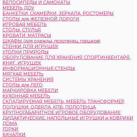
ВЕЛОСИПЕДЫ И САМОКАТЫ
МЕБЕЛЬ ДОУ
БАНКЕТКИ, СКАМЕЙКИ, ЗЕРКАЛА, РОСТОМЕРЫ
СТОЛЫ для ЖЕЛЕЗНОЙ ДОРОГИ
ИГРОВАЯ МЕБЕЛЬ
СТОЛЫ, СТУЛЬЯ
КРОВАТИ, МАТРАСЫ
ШКАФЫ (для одежды, полотенец, горшков)
СТЕНКИ ДЛЯ ИГРУШЕК
УГОЛКИ ПРИРОДЫ
ОБОРУДОВАНИЕ ДЛЯ ХРАНЕНИЯ СПОРТИНВЕНТАРЯ,
КНИГ, ИГРУШЕК
ИНФОРМАЦИОННЫЕ СТЕНДЫ
МЯГКАЯ МЕБЕЛЬ
СИСТЕМЫ ХРАНЕНИЯ
СТОЛЫ для ЛЕГО
МАРКИРОВКА МЕБЕЛИ
КУХОННАЯ МЕБЕЛЬ
СКЛАДИРУЕМАЯ МЕБЕЛЬ, МЕБЕЛЬ ТРАНСФОРМЕР
ПОДУШКИ, ОДЕЯЛА, КПБ, ПОЛОТЕНЦА
КРУПНОГАБАРИТНОЕ ИГРОВОЕ ОБОРУДОВАНИЕ
ДИДАКТИЧЕСКИЕ, НАПОЛЬНЫЕ ИГРУШКИ и КОВРИКИ
ДОМА
ГОРКИ
КАЧАЛКИ