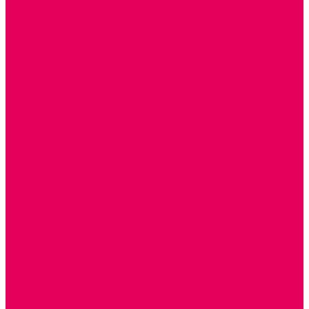
ГОТОВЫЕ РЕШЕНИЯ ИГРУШКИ ДЛЯ ДЕТСКОГО САДА
STEM ОБРАЗОВАНИЕ
КОМПЛЕКТЫ РППС ДОО
ЭМОЦИОНАЛЬНЫЙ ИНТЕЛЛЕКТ
РАННЕЕ РАЗВИТИЕ
ГОРКИ С ШАРИКАМИ, ЛАБИРИНТЫ, ВКЛАДЫШИ
ШНУРОВКИ, ЦЕПОЧКИ
РАМКИ-ВКЛАДЫШИ, ВКЛАДЫШИ
КОНСТРУКТОРЫ И СТРОИТЕЛЬНЫЕ НАБОРЫ
ПОЛИДРОН
ДЕРЕВЯННЫЕ
ПЛАСТМАССОВЫЕ
ОБОРУДОВАНИЕ ГРУПП для детей от 1 года
КРОВАТИ МАТРАЦЫ КПБ
ХОДУНКИ
СТУЛЬЧИК ДЛЯ КОРМЛЕНИЯ
КАБИНЕТЫ СПЕЦИАЛИСТОВ
ПСИХОЛОГ
ЛОГОПЕД
СЮЖЕТНО-РОЛЕВЫЕ ИГРЫ
КУКЛЫ и ОДЕЖДА ДЛЯ КУКОЛ
КОЛЯСКИ
КРОВАТКИ И ЛЮЛЬКИ для кукол
ТЕАТРАЛИЗОВАННАЯ ДЕЯТЕЛЬНОСТЬ
МУЗЫКАЛЬНЫЕ ИНСТРУМЕНТЫ