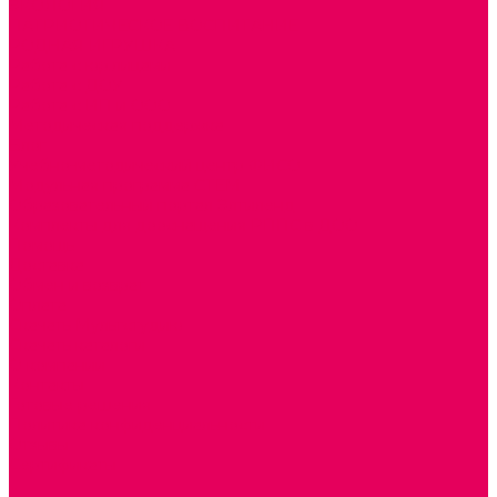
ЭКОЛОГИЯ
ПАТРИОТИЧЕСКОЕ ВОСПИТАНИЕ
РОДНАЯ ИГРУШКА
Работа с юр.лицами
Работа с ДОУ
Работа с ИП и ООО
Методическая поддержка
Блог
Учебно-методический центр ФИСО
Модульная программа СТЕМ
Образовательный портал Элтиленд
Комплекты для дооснащения РППС в ДОО
Помощь
Доставка
Обмен и возврат
Оплата
Скачать Мультстудию
Скачать каталоги
О компании
Контакты
Готовые решения
Политика конфиденциальности
Отзывы
Сертификаты
...