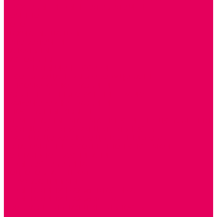
ДОСУГОВЫЕ ИГРЫ И ГОЛОВОЛОМКИ
ДОМИНО
ЛОТО
ШАХМАТЫ, ШАШКИ
ГОЛОВОЛОМКИ
НАПОЛЬНЫЕ
НАСТОЛЬНЫЕ
МАТЕРИАЛЫ МОНТЕССОРИ
ПЕСОК и ВОДА ИГРЫ и ОБОРУДОВАНИЕ
СЕНСОМОТОРНОЕ РАЗВИТИЕ
РАЗВИТИЕ РЕЧИ и ОБУЧЕНИЕ ГРАМОТЕ
ГРАФОМОТОРНОЕ РАЗВИТИЕ
ИНОСТРАННЫЕ ЯЗЫКИ
ЭЛЕМЕНТАРНЫЕ МАТЕМАТИЧЕСКИЕ ПРЕДСТАВЛЕНИЯ
ИССЛЕДОВАТЕЛЬСКАЯ ДЕЯТЕЛЬНОСТЬ
ПРАВИЛА ДОРОЖНОГО ДВИЖЕНИЯ и ОБЖ
ОЗНАКОМЛЕНИЕ С СОЛНЕЧНОЙ СИСТЕМОЙ
СОЦИАЛЬНОЕ ВОСПИТАНИЕ
ИГРЫ ВОСКОБОВИЧА
ПОДГОТОВКА К ШКОЛЕ
ОКРУЖАЮЩИЙ МИР
ИГРЫ НА ЛИПУЧКАХ из ПЛАСТИКА
ИГРЫ НА ЛИПУЧКАХ из ФЕТРА
ИЗОБРАЗИТЕЛЬНАЯ ДЕЯТЕЛЬНОСТЬ
ОБОРУДОВАНИЕ для ИЗО