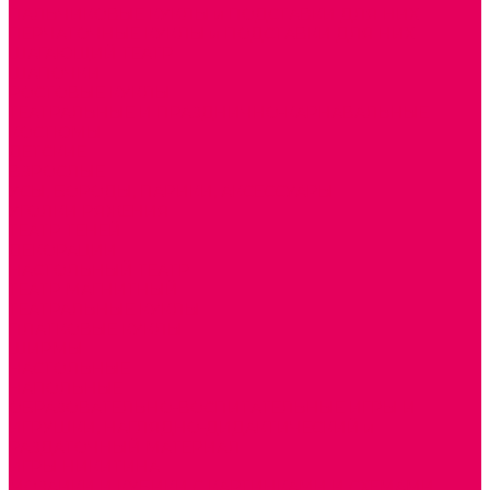
ПАЛЬЧИКОВЫЕ КУКЛЫ и ПОДСТАВКИ ДЛЯ НИХ
ПЕРЧАТОЧНЫЕ КУКЛЫ и ПОДСТАВКИ ДЛЯ НИХ
ШАГАЮЩИЙ ТЕАТР
ШАПОЧКИ
РОСТОВЫЕ КУКЛЫ
ТЕАТРАЛЬНЫЕ И ПРАЗДНИЧНО-КАРНАВАЛЬНЫЕ
КОСТЮМЫ
ДЕТСКИЕ
ВЗРОСЛЫЕ
УСЫ, БОРОДЫ, ПАРИКИ, АКСЕССУАРЫ
УГОЛКИ РЯЖЕНИЯ
ТЕАТР ТЕНЕЙ
ДЕКОРАЦИИ
НАСТОЛЬНЫЙ ТЕАТР
ТЕАТР МАГНИТНЫЙ
ТЕАТРАЛЬНЫЕ КУКЛЫ
ПЛАТКОВЫЕ КУКЛЫ
ШИРМЫ
НАСТОЛЬНЫЕ
НАПОЛЬНЫЕ
ОБРАЗОВАТЕЛЬНО-ВОСПИТАТЕЛЬНЫЕ ИГРЫ И
ИГРУШКИ, НАГЛЯДНО-ДИДАКТИЧЕСКИЙ и
РАЗДАТОЧНЫЙ МАТЕРИАЛ
ИГРЫ НИКИТИНА
МОЗАИКИ И КУБИКИ С КАРТИНКАМИ И СХЕМАМИ