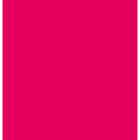
ИЗ ПВХ
МАГНИТНЫЕ
РОБОТОТЕХНИЧЕСКИЕ
МЕТАЛЛИЧЕСКИЕ
ЛЕГО для ДОУ
НАУЧНО-ПОЗНАВАТЕЛЬНЫЕ
ОБОРУДОВАНИЕ ГРУПП для детей от 1 года
КРОВАТИ МАТРАЦЫ КПБ
ХОДУНКИ
СТУЛЬЧИК ДЛЯ КОРМЛЕНИЯ
КОЛЯСКИ
МАНЕЖИ
КОМОДЫ
ПОДСТАВКИ ПОД НОЖКИ, ГОРШКИ, КАЧЕЛИ,
НАГРУДНИКИ
КАБИНЕТЫ СПЕЦИАЛИСТОВ
ПСИХОЛОГ
ЛОГОПЕД
РАЗВИТИЕ РЕЧИ
СЮЖЕТНО-РОЛЕВЫЕ ИГРЫ
КУКЛЫ и ОДЕЖДА ДЛЯ КУКОЛ
КУКЛЫ
ОДЕЖДА ДЛЯ КУКОЛ
КОЛЯСКИ
КРОВАТКИ И ЛЮЛЬКИ для кукол