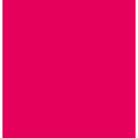
ПОСОБИЯ для ИЗО
СПОРТИВНОЕ ОБОРУДОВАНИЕ и ИНВЕНТАРЬ
ОБОРУДОВАНИЕ ДЛЯ БАССЕЙНОВ
МЯГКИЕ МОДУЛИ
СТРОИТЕЛЬНЫЕ НАБОРЫ
МАТЫ
ТРЕНАЖЕРЫ
ОБРУЧИ, СКАКАЛКИ, ПАЛКИ, ЛЕНТЫ, МЯЧИ
СПОРТИВНЫЙ ИНВЕНТРЬ
СПОРТИВНЫЕ ИГРЫ
ИНВЕНТАРЬ
ТРЕНАЖЕРЫ
БАЛАНСИРЫ и ЛЕСЕНКИ
СПОРТКОМПЛЕКСЫ, ШВЕДСКИЕ СТЕНКИ,
СКАЛОДРОМЫ
СКАМЬИ ГИМНАСТИЧЕСКИЕ
ТАКТИЛЬНЫЕ ДОРОЖКИ
ВЕЛОСИПЕДЫ И САМОКАТЫ
МЕБЕЛЬ ДОУ
БАНКЕТКИ, СКАМЕЙКИ, ЗЕРКАЛА, РОСТОМЕРЫ
СТОЛЫ для ЖЕЛЕЗНОЙ ДОРОГИ
ИГРОВАЯ МЕБЕЛЬ
СТОЛЫ, СТУЛЬЯ
КРОВАТИ, МАТРАСЫ