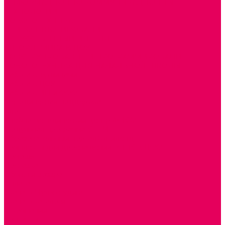
ИНФОРМАЦИОННО-КОММУНИКАЦИОННЫЕ
ТЕХНОЛОГИИ
РОБОТОТЕХНИКА
НЕЙРОПИЛОТИРОВАНИЕ
ИСКУССТВЕННЫЙ ИНТЕЛЛЕКТ
АЛГОРИТМИКА В ДОУ
КОНСТРУИРОВАНИЕ И ПРОГРАММИРОВАНИЕ
РОБОТОТЕХНИКА ДЛЯ НАЧАЛЬНОЙ ШКОЛЫ
Работа с юр.лицами
Работа с ДОУ
Работа с ИП и ООО
Методическая поддержка
Блог
Учебно-методический центр ФИСО
Модульная программа СТЕМ
Образовательный портал Элтиленд
Комплекты для дооснащения РППС в ДОО
Помощь
Доставка
Обмен и возврат
Оплата
Скачать Мультстудию
Скачать каталоги
О компании
Контакты