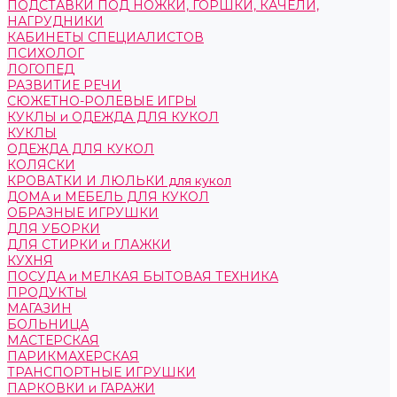
ПОДСТАВКИ ПОД НОЖКИ, ГОРШКИ, КАЧЕЛИ,
НАГРУДНИКИ
КАБИНЕТЫ СПЕЦИАЛИСТОВ
ПСИХОЛОГ
ЛОГОПЕД
РАЗВИТИЕ РЕЧИ
СЮЖЕТНО-РОЛЕВЫЕ ИГРЫ
КУКЛЫ и ОДЕЖДА ДЛЯ КУКОЛ
КУКЛЫ
ОДЕЖДА ДЛЯ КУКОЛ
КОЛЯСКИ
КРОВАТКИ И ЛЮЛЬКИ для кукол
ДОМА и МЕБЕЛЬ ДЛЯ КУКОЛ
ОБРАЗНЫЕ ИГРУШКИ
ДЛЯ УБОРКИ
ДЛЯ СТИРКИ и ГЛАЖКИ
КУХНЯ
ПОСУДА и МЕЛКАЯ БЫТОВАЯ ТЕХНИКА
ПРОДУКТЫ
МАГАЗИН
БОЛЬНИЦА
МАСТЕРСКАЯ
ПАРИКМАХЕРСКАЯ
ТРАНСПОРТНЫЕ ИГРУШКИ
ПАРКОВКИ и ГАРАЖИ