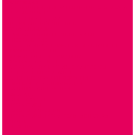
Каталог товаров
ГОТОВЫЕ РЕШЕНИЯ ИГРУШКИ ДЛЯ ДЕТСКОГО САДА
STEM ОБРАЗОВАНИЕ
КОМПЛЕКТЫ РППС ДОО
ЭМОЦИОНАЛЬНЫЙ ИНТЕЛЛЕКТ
ДЕТСКАЯ АНИМАЦИЯ
ОБРАЗОВАТЕЛЬНЫЕ КОМПЛЕКТЫ + КПК
РАННЕЕ РАЗВИТИЕ
ГОРКИ С ШАРИКАМИ, ЛАБИРИНТЫ, ВКЛАДЫШИ
ШНУРОВКИ, ЦЕПОЧКИ
РАМКИ-ВКЛАДЫШИ, ВКЛАДЫШИ
РАЗРЕЗНЫЕ КАРТИНКИ
КАТАЛКИ, КАЧАЛКИ, ИГРОВЫЕ КОМПЛЕКСЫ
СОРТИРОВЩИКИ, СТУЧАЛКИ
ОЗВУЧЕННЫЕ ИГРУШКИ, ДЕРГУНЧИКИ
ЛОГИЧЕСКИЕ ИГРЫ, ПИРАМИДКИ
НЕВАЛЯШКИ, ЮЛЫ, КУБИКИ
БИЗИБОРДЫ
ПАЗЛЫ, МОЗАИКИ
КОНСТРУКТОРЫ
ИГРОВОЕ ОТ 2 МЕСЯЦЕВ
КОНСТРУКТОРЫ И СТРОИТЕЛЬНЫЕ НАБОРЫ
ПОЛИДРОН
ДЕРЕВЯННЫЕ
ПЛАСТМАССОВЫЕ