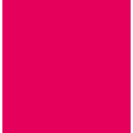
МОЗАИКИ НАСТЕННЫЕ
СЕНСОРНАЯ КОМНАТА
МЯГКАЯ СРЕДА
СВЕТОВЫЕ ПРИБОРЫ
ДОПОЛНИТЕЛЬНО
НАСТЕННОЕ ОБОРУДОВАНИЕ
НАЦИОНАЛЬНЫЕ ПРОЕКТЫ
ЭКОЛОГИЯ
ПАТРИОТИЧЕСКОЕ ВОСПИТАНИЕ
ИГРУШКИ-ЗАБАВЫ, НАРОДНЫЕ ИГРУШКИ
НАРОДНЫЕ ПРОМЫСЛЫ
ДЫМКА
КАРГОПОЛЬ
ХОХЛОМА
ГОРОДЕЦ
ГЖЕЛЬ
МЕЗЕНЬ
ФИЛИМОНОВО
РОДНАЯ ИГРУШКА
СЕМЬЯ. СЕМЕЙНЫЕ ЦЕННОСТИ.
ФИНАНСОВАЯ ГРАМОТНОСТЬ
ДОСТУПНАЯ СРЕДА
ТАКТИЛЬНЫЕ ОЩУЩЕНИЯ
РЕАБИЛИТАЦИЯ
ЦИФРОВАЯ ОБРАЗОВАТЕЛЬНАЯ СРЕДА