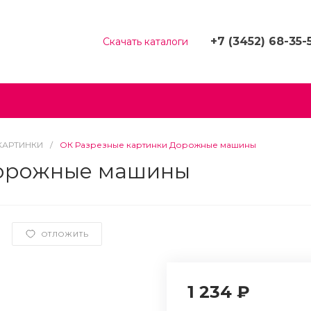
+7 (3452) 68-35-
) 455-15-10
Скачать каталоги
+7 (3452) 68-35-53
+7 (963) 455-15-10
г. Тюмень, ​Валерии
Гнаровской, д.12 к.4/2
Пн-Чт: 9:00-18:00
Пт: 9:00-17:00
КАРТИНКИ
/
ОК Разрезные картинки Дорожные машины
Cб-Вс: Выходной
Дорожные машины
deti@vdmto.ru
ОТЛОЖИТЬ
1 234 ₽