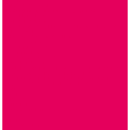
СТОЛЫ, СТУЛЬЯ
КРОВАТИ, МАТРАСЫ
ШКАФЫ (для одежды, полотенец, горшков)
СТЕНКИ ДЛЯ ИГРУШЕК
УГОЛКИ ПРИРОДЫ
ОБОРУДОВАНИЕ ДЛЯ ХРАНЕНИЯ СПОРТИНВЕНТАРЯ,
КНИГ, ИГРУШЕК
ИНФОРМАЦИОННЫЕ СТЕНДЫ
МЯГКАЯ МЕБЕЛЬ
СИСТЕМЫ ХРАНЕНИЯ
СТОЛЫ для ЛЕГО
МАРКИРОВКА МЕБЕЛИ
КУХОННАЯ МЕБЕЛЬ
СКЛАДИРУЕМАЯ МЕБЕЛЬ, МЕБЕЛЬ ТРАНСФОРМЕР
ПОДУШКИ, ОДЕЯЛА, КПБ, ПОЛОТЕНЦА
КРУПНОГАБАРИТНОЕ ИГРОВОЕ ОБОРУДОВАНИЕ
ДИДАКТИЧЕСКИЕ, НАПОЛЬНЫЕ ИГРУШКИ и КОВРИКИ
ДОМА
ГОРКИ
КАЧАЛКИ
МАШИНКИ
ИГРОВЫЕ КОМПЛЕКСЫ и НАБОРЫ
МАНЕЖИ
КАЧЕЛИ
КОНСТРУКТОРЫ