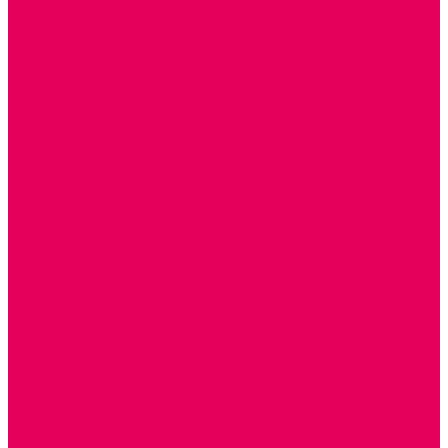
ИЗОБРАЗИТЕЛЬНАЯ ДЕЯТЕЛЬНОСТЬ
ОБОРУДОВАНИЕ для ИЗО
ПОСОБИЯ для ИЗО
СПОРТИВНОЕ ОБОРУДОВАНИЕ и ИНВЕНТАРЬ
ОБОРУДОВАНИЕ ДЛЯ БАССЕЙНОВ
МЯГКИЕ МОДУЛИ
СТРОИТЕЛЬНЫЕ НАБОРЫ
МАТЫ
ТРЕНАЖЕРЫ
ОБРУЧИ, СКАКАЛКИ, ПАЛКИ, ЛЕНТЫ, МЯЧИ
СПОРТИВНЫЙ ИНВЕНТРЬ
СПОРТИВНЫЕ ИГРЫ
ИНВЕНТАРЬ
ТРЕНАЖЕРЫ
БАЛАНСИРЫ и ЛЕСЕНКИ
СПОРТКОМПЛЕКСЫ, ШВЕДСКИЕ СТЕНКИ,
СКАЛОДРОМЫ
СКАМЬИ ГИМНАСТИЧЕСКИЕ
ТАКТИЛЬНЫЕ ДОРОЖКИ
ВЕЛОСИПЕДЫ И САМОКАТЫ
МЕБЕЛЬ ДОУ
БАНКЕТКИ, СКАМЕЙКИ, ЗЕРКАЛА, РОСТОМЕРЫ
СТОЛЫ для ЖЕЛЕЗНОЙ ДОРОГИ
ИГРОВАЯ МЕБЕЛЬ