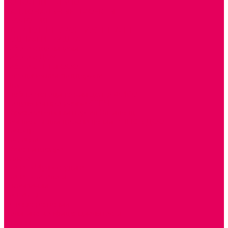
ДОПОЛНИТЕЛЬНО
НАЦИОНАЛЬНЫЕ ПРОЕКТЫ
ЭКОЛОГИЯ
ПАТРИОТИЧЕСКОЕ ВОСПИТАНИЕ
РОДНАЯ ИГРУШКА
Работа с юр.лицами
Работа с ДОУ
Работа с ИП и ООО
Методическая поддержка
Блог
Учебно-методический центр ФИСО
Модульная программа СТЕМ
Образовательный портал Элтиленд
Комплекты для дооснащения РППС в ДОО
Помощь
Доставка
Обмен и возврат
Оплата
Скачать Мультстудию
Скачать каталоги
О компании
Контакты
Готовые решения
Политика конфиденциальности
Отзывы