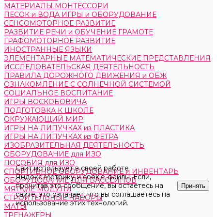
МАТЕРИАЛЫ МОНТЕССОРИ
ПЕСОК и ВОДА ИГРЫ и ОБОРУДОВАНИЕ
СЕНСОМОТОРНОЕ РАЗВИТИЕ
РАЗВИТИЕ РЕЧИ и ОБУЧЕНИЕ ГРАМОТЕ
ГРАФОМОТОРНОЕ РАЗВИТИЕ
ИНОСТРАННЫЕ ЯЗЫКИ
ЭЛЕМЕНТАРНЫЕ МАТЕМАТИЧЕСКИЕ ПРЕДСТАВЛЕНИЯ
ИССЛЕДОВАТЕЛЬСКАЯ ДЕЯТЕЛЬНОСТЬ
ПРАВИЛА ДОРОЖНОГО ДВИЖЕНИЯ и ОБЖ
ОЗНАКОМЛЕНИЕ С СОЛНЕЧНОЙ СИСТЕМОЙ
СОЦИАЛЬНОЕ ВОСПИТАНИЕ
ИГРЫ ВОСКОБОВИЧА
ПОДГОТОВКА К ШКОЛЕ
ОКРУЖАЮЩИЙ МИР
ИГРЫ НА ЛИПУЧКАХ из ПЛАСТИКА
ИГРЫ НА ЛИПУЧКАХ из ФЕТРА
ИЗОБРАЗИТЕЛЬНАЯ ДЕЯТЕЛЬНОСТЬ
ОБОРУДОВАНИЕ для ИЗО
ПОСОБИЯ для ИЗО
Сайт использует в своей работе
СПОРТИВНОЕ ОБОРУДОВАНИЕ и ИНВЕНТАРЬ
Яндекс.Метрику
и
cookie-файлы
. Если,
ОБОРУДОВАНИЕ ДЛЯ БАССЕЙНОВ
прочитав это сообщение, вы остаетесь на
Принять
МЯГКИЕ МОДУЛИ
сайте, это означает, что вы соглашаетесь на
СТРОИТЕЛЬНЫЕ НАБОРЫ
использование этих технологий.
МАТЫ
ТРЕНАЖЕРЫ