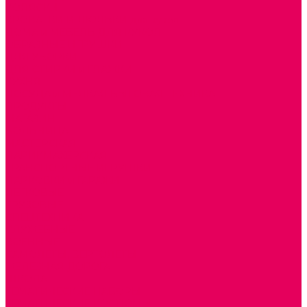
КОЛЯСКИ
КРОВАТКИ И ЛЮЛЬКИ для кукол
ДОМА и МЕБЕЛЬ ДЛЯ КУКОЛ
ОБРАЗНЫЕ ИГРУШКИ
ДЛЯ УБОРКИ
ДЛЯ СТИРКИ и ГЛАЖКИ
КУХНЯ
ПОСУДА и МЕЛКАЯ БЫТОВАЯ ТЕХНИКА
ПРОДУКТЫ
МАГАЗИН
БОЛЬНИЦА
МАСТЕРСКАЯ
ПАРИКМАХЕРСКАЯ
ТРАНСПОРТНЫЕ ИГРУШКИ
ПАРКОВКИ и ГАРАЖИ
ЛЕГКОВЫЕ
ГРУЗОВЫЕ
СПЕЦТЕХНИКА
СЛУЖЕБНЫЕ
ВОЕННЫЕ
САМОЛЕТЫ, ВЕРТОЛЕТЫ
ЖЕЛЕЗНАЯ ДОРОГА
ШКОЛА
ТЕМАТИЧЕСКИЕ НАБОРЫ
ТЕМАТИЧЕСКИЕ КОСТЮМЫ