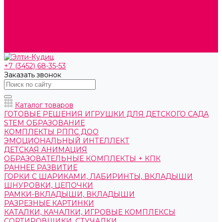
О компании
Контакты
Готовые решения
Политика конфиденциальности
Отзывы
Сертификаты
+7 (3452) 68-35-53
Заказать звонок
Каталог товаров
ГОТОВЫЕ РЕШЕНИЯ ИГРУШКИ ДЛЯ ДЕТСКОГО САДА
STEM ОБРАЗОВАНИЕ
КОМПЛЕКТЫ РППС ДОО
ЭМОЦИОНАЛЬНЫЙ ИНТЕЛЛЕКТ
ДЕТСКАЯ АНИМАЦИЯ
ОБРАЗОВАТЕЛЬНЫЕ КОМПЛЕКТЫ + КПК
РАННЕЕ РАЗВИТИЕ
ГОРКИ С ШАРИКАМИ, ЛАБИРИНТЫ, ВКЛАДЫШИ
ШНУРОВКИ, ЦЕПОЧКИ
РАМКИ-ВКЛАДЫШИ, ВКЛАДЫШИ
РАЗРЕЗНЫЕ КАРТИНКИ
КАТАЛКИ, КАЧАЛКИ, ИГРОВЫЕ КОМПЛЕКСЫ
СОРТИРОВЩИКИ, СТУЧАЛКИ