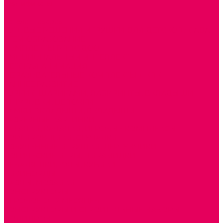
Сертификаты
...
Каталог товаров
ГОТОВЫЕ РЕШЕНИЯ ИГРУШКИ ДЛЯ ДЕТСКОГО САДА
STEM ОБРАЗОВАНИЕ
КОМПЛЕКТЫ РППС ДОО
ЭМОЦИОНАЛЬНЫЙ ИНТЕЛЛЕКТ
ДЕТСКАЯ АНИМАЦИЯ
ОБРАЗОВАТЕЛЬНЫЕ КОМПЛЕКТЫ + КПК
РАННЕЕ РАЗВИТИЕ
ГОРКИ С ШАРИКАМИ, ЛАБИРИНТЫ, ВКЛАДЫШИ
ШНУРОВКИ, ЦЕПОЧКИ
РАМКИ-ВКЛАДЫШИ, ВКЛАДЫШИ
РАЗРЕЗНЫЕ КАРТИНКИ
КАТАЛКИ, КАЧАЛКИ, ИГРОВЫЕ КОМПЛЕКСЫ
СОРТИРОВЩИКИ, СТУЧАЛКИ
ОЗВУЧЕННЫЕ ИГРУШКИ, ДЕРГУНЧИКИ
ЛОГИЧЕСКИЕ ИГРЫ, ПИРАМИДКИ
НЕВАЛЯШКИ, ЮЛЫ, КУБИКИ
БИЗИБОРДЫ
ПАЗЛЫ, МОЗАИКИ
КОНСТРУКТОРЫ
ИГРОВОЕ ОТ 2 МЕСЯЦЕВ
КОНСТРУКТОРЫ И СТРОИТЕЛЬНЫЕ НАБОРЫ
ПОЛИДРОН