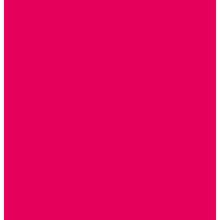
ДИДАКТИЧЕСКИЕ ПАНЕЛИ и БИЗИБОРДЫ
ЭЛЕМЕНТЫ ДЕКОРА
МОЗАИКИ НАСТЕННЫЕ
СЕНСОРНАЯ КОМНАТА
МЯГКАЯ СРЕДА
СВЕТОВЫЕ ПРИБОРЫ
ДОПОЛНИТЕЛЬНО
НАСТЕННОЕ ОБОРУДОВАНИЕ
НАЦИОНАЛЬНЫЕ ПРОЕКТЫ
ЭКОЛОГИЯ
ПАТРИОТИЧЕСКОЕ ВОСПИТАНИЕ
ИГРУШКИ-ЗАБАВЫ, НАРОДНЫЕ ИГРУШКИ
НАРОДНЫЕ ПРОМЫСЛЫ
ДЫМКА
КАРГОПОЛЬ
ХОХЛОМА
ГОРОДЕЦ
ГЖЕЛЬ
МЕЗЕНЬ
ФИЛИМОНОВО
РОДНАЯ ИГРУШКА
СЕМЬЯ. СЕМЕЙНЫЕ ЦЕННОСТИ.
ФИНАНСОВАЯ ГРАМОТНОСТЬ
ДОСТУПНАЯ СРЕДА
ТАКТИЛЬНЫЕ ОЩУЩЕНИЯ