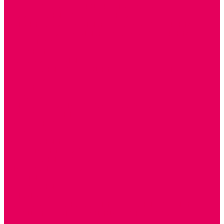
ТЕАТРАЛИЗОВАННАЯ ДЕЯТЕЛЬНОСТЬ
МУЗЫКАЛЬНЫЕ ИНСТРУМЕНТЫ
ПАЛЬЧИКОВЫЕ КУКЛЫ и ПОДСТАВКИ ДЛЯ НИХ
ПЕРЧАТОЧНЫЕ КУКЛЫ и ПОДСТАВКИ ДЛЯ НИХ
ШАГАЮЩИЙ ТЕАТР
ШАПОЧКИ
РОСТОВЫЕ КУКЛЫ
ТЕАТРАЛЬНЫЕ И ПРАЗДНИЧНО-КАРНАВАЛЬНЫЕ
КОСТЮМЫ
ДЕТСКИЕ
ВЗРОСЛЫЕ
УСЫ, БОРОДЫ, ПАРИКИ, АКСЕССУАРЫ
УГОЛКИ РЯЖЕНИЯ
ТЕАТР ТЕНЕЙ
ДЕКОРАЦИИ
НАСТОЛЬНЫЙ ТЕАТР
ТЕАТР МАГНИТНЫЙ
ТЕАТРАЛЬНЫЕ КУКЛЫ
ПЛАТКОВЫЕ КУКЛЫ
ШИРМЫ
НАСТОЛЬНЫЕ
НАПОЛЬНЫЕ
ОБРАЗОВАТЕЛЬНО-ВОСПИТАТЕЛЬНЫЕ ИГРЫ И
ИГРУШКИ, НАГЛЯДНО-ДИДАКТИЧЕСКИЙ и
РАЗДАТОЧНЫЙ МАТЕРИАЛ