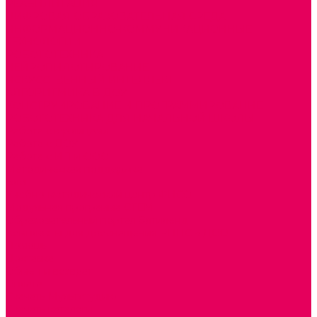
РЕАБИЛИТАЦИЯ
ЦИФРОВАЯ ОБРАЗОВАТЕЛЬНАЯ СРЕДА
ИНФОРМАЦИОННО-КОММУНИКАЦИОННЫЕ
ТЕХНОЛОГИИ
РОБОТОТЕХНИКА
НЕЙРОПИЛОТИРОВАНИЕ
ИСКУССТВЕННЫЙ ИНТЕЛЛЕКТ
АЛГОРИТМИКА В ДОУ
КОНСТРУИРОВАНИЕ И ПРОГРАММИРОВАНИЕ
РОБОТОТЕХНИКА ДЛЯ НАЧАЛЬНОЙ ШКОЛЫ
Работа с юр.лицами
Работа с ДОУ
Работа с ИП и ООО
Методическая поддержка
Блог
Учебно-методический центр ФИСО
Модульная программа СТЕМ
Образовательный портал Элтиленд
Комплекты для дооснащения РППС в ДОО
Помощь
Доставка
Обмен и возврат
Оплата
Скачать Мультстудию
Скачать каталоги