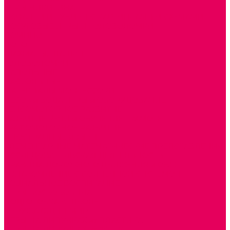
ИГРЫ НИКИТИНА
МОЗАИКИ И КУБИКИ С КАРТИНКАМИ И СХЕМАМИ
ДОСУГОВЫЕ ИГРЫ И ГОЛОВОЛОМКИ
ДОМИНО
ЛОТО
ШАХМАТЫ, ШАШКИ
ГОЛОВОЛОМКИ
НАПОЛЬНЫЕ
НАСТОЛЬНЫЕ
МАТЕРИАЛЫ МОНТЕССОРИ
ПЕСОК и ВОДА ИГРЫ и ОБОРУДОВАНИЕ
СЕНСОМОТОРНОЕ РАЗВИТИЕ
РАЗВИТИЕ РЕЧИ и ОБУЧЕНИЕ ГРАМОТЕ
ГРАФОМОТОРНОЕ РАЗВИТИЕ
ИНОСТРАННЫЕ ЯЗЫКИ
ЭЛЕМЕНТАРНЫЕ МАТЕМАТИЧЕСКИЕ ПРЕДСТАВЛЕНИЯ
ИССЛЕДОВАТЕЛЬСКАЯ ДЕЯТЕЛЬНОСТЬ
ПРАВИЛА ДОРОЖНОГО ДВИЖЕНИЯ и ОБЖ
ОЗНАКОМЛЕНИЕ С СОЛНЕЧНОЙ СИСТЕМОЙ
СОЦИАЛЬНОЕ ВОСПИТАНИЕ
ИГРЫ ВОСКОБОВИЧА
ПОДГОТОВКА К ШКОЛЕ
ОКРУЖАЮЩИЙ МИР
ИГРЫ НА ЛИПУЧКАХ из ПЛАСТИКА
ИГРЫ НА ЛИПУЧКАХ из ФЕТРА