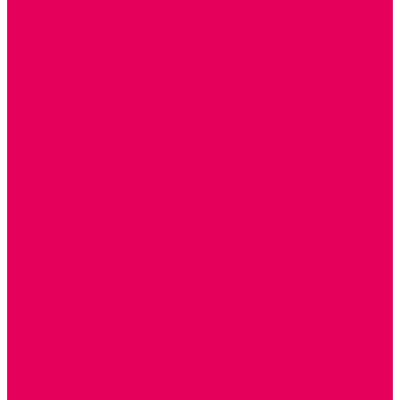
ДЕРЕВЯННЫЕ
ПЛАСТМАССОВЫЕ
ИЗ ПВХ
МАГНИТНЫЕ
РОБОТОТЕХНИЧЕСКИЕ
МЕТАЛЛИЧЕСКИЕ
ЛЕГО для ДОУ
НАУЧНО-ПОЗНАВАТЕЛЬНЫЕ
ОБОРУДОВАНИЕ ГРУПП для детей от 1 года
КРОВАТИ МАТРАЦЫ КПБ
ХОДУНКИ
СТУЛЬЧИК ДЛЯ КОРМЛЕНИЯ
КОЛЯСКИ
МАНЕЖИ
КОМОДЫ
ПОДСТАВКИ ПОД НОЖКИ, ГОРШКИ, КАЧЕЛИ,
НАГРУДНИКИ
КАБИНЕТЫ СПЕЦИАЛИСТОВ
ПСИХОЛОГ
ЛОГОПЕД
РАЗВИТИЕ РЕЧИ
СЮЖЕТНО-РОЛЕВЫЕ ИГРЫ
КУКЛЫ и ОДЕЖДА ДЛЯ КУКОЛ
КУКЛЫ
ОДЕЖДА ДЛЯ КУКОЛ