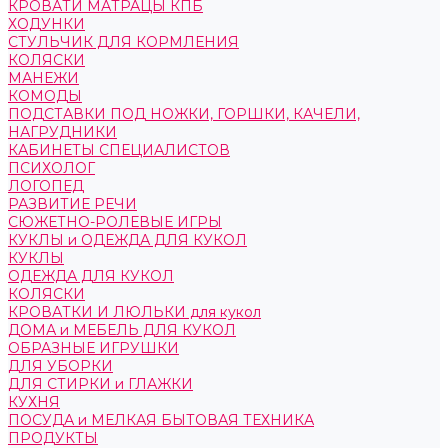
КРОВАТИ МАТРАЦЫ КПБ
ХОДУНКИ
СТУЛЬЧИК ДЛЯ КОРМЛЕНИЯ
КОЛЯСКИ
МАНЕЖИ
КОМОДЫ
ПОДСТАВКИ ПОД НОЖКИ, ГОРШКИ, КАЧЕЛИ,
НАГРУДНИКИ
КАБИНЕТЫ СПЕЦИАЛИСТОВ
ПСИХОЛОГ
ЛОГОПЕД
РАЗВИТИЕ РЕЧИ
СЮЖЕТНО-РОЛЕВЫЕ ИГРЫ
КУКЛЫ и ОДЕЖДА ДЛЯ КУКОЛ
КУКЛЫ
ОДЕЖДА ДЛЯ КУКОЛ
КОЛЯСКИ
КРОВАТКИ И ЛЮЛЬКИ для кукол
ДОМА и МЕБЕЛЬ ДЛЯ КУКОЛ
ОБРАЗНЫЕ ИГРУШКИ
ДЛЯ УБОРКИ
ДЛЯ СТИРКИ и ГЛАЖКИ
КУХНЯ
ПОСУДА и МЕЛКАЯ БЫТОВАЯ ТЕХНИКА
ПРОДУКТЫ