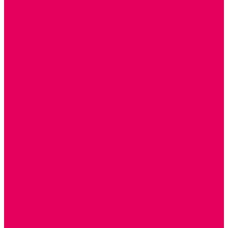
ТЕАТРАЛИЗОВАННАЯ ДЕЯТЕЛЬНОСТЬ
МУЗЫКАЛЬНЫЕ ИНСТРУМЕНТЫ
ПАЛЬЧИКОВЫЕ КУКЛЫ и ПОДСТАВКИ ДЛЯ НИХ
ПЕРЧАТОЧНЫЕ КУКЛЫ и ПОДСТАВКИ ДЛЯ НИХ
ОБРАЗОВАТЕЛЬНО-ВОСПИТАТЕЛЬНЫЕ ИГРЫ И
ИГРУШКИ, НАГЛЯДНО-ДИДАКТИЧЕСКИЙ и
РАЗДАТОЧНЫЙ МАТЕРИАЛ
ИГРЫ НИКИТИНА
МОЗАИКИ И КУБИКИ С КАРТИНКАМИ И СХЕМАМИ
ДОСУГОВЫЕ ИГРЫ И ГОЛОВОЛОМКИ
СПОРТИВНОЕ ОБОРУДОВАНИЕ и ИНВЕНТАРЬ
ОБОРУДОВАНИЕ ДЛЯ БАССЕЙНОВ
МЯГКИЕ МОДУЛИ
ОБРУЧИ, СКАКАЛКИ, ПАЛКИ, ЛЕНТЫ, МЯЧИ
МЕБЕЛЬ ДОУ
БАНКЕТКИ, СКАМЕЙКИ, ЗЕРКАЛА, РОСТОМЕРЫ
СТОЛЫ для ЖЕЛЕЗНОЙ ДОРОГИ
ИГРОВАЯ МЕБЕЛЬ
КРУПНОГАБАРИТНОЕ ИГРОВОЕ ОБОРУДОВАНИЕ
ДИДАКТИЧЕСКИЕ, НАПОЛЬНЫЕ ИГРУШКИ и КОВРИКИ
ДОМА
ГОРКИ
СЕНСОРНАЯ КОМНАТА
МЯГКАЯ СРЕДА
СВЕТОВЫЕ ПРИБОРЫ