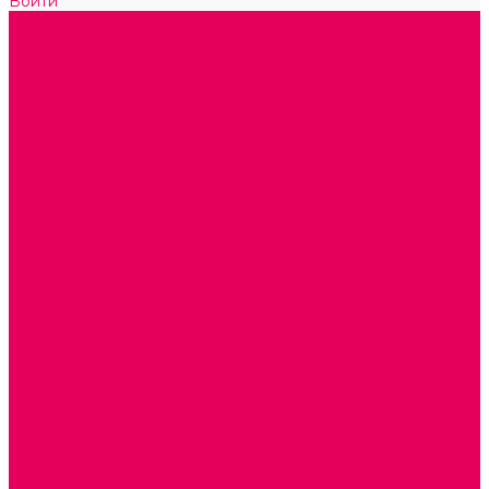
Войти
Каталог товаров
ГОТОВЫЕ РЕШЕНИЯ ИГРУШКИ ДЛЯ ДЕТСКОГО САДА
STEM ОБРАЗОВАНИЕ
КОМПЛЕКТЫ РППС ДОО
ЭМОЦИОНАЛЬНЫЙ ИНТЕЛЛЕКТ
РАННЕЕ РАЗВИТИЕ
ГОРКИ С ШАРИКАМИ, ЛАБИРИНТЫ, ВКЛАДЫШИ
ШНУРОВКИ, ЦЕПОЧКИ
РАМКИ-ВКЛАДЫШИ, ВКЛАДЫШИ
КОНСТРУКТОРЫ И СТРОИТЕЛЬНЫЕ НАБОРЫ
ПОЛИДРОН
ДЕРЕВЯННЫЕ
ПЛАСТМАССОВЫЕ
ОБОРУДОВАНИЕ ГРУПП для детей от 1 года
КРОВАТИ МАТРАЦЫ КПБ
ХОДУНКИ
СТУЛЬЧИК ДЛЯ КОРМЛЕНИЯ
КАБИНЕТЫ СПЕЦИАЛИСТОВ
ПСИХОЛОГ
ЛОГОПЕД
СЮЖЕТНО-РОЛЕВЫЕ ИГРЫ
КУКЛЫ и ОДЕЖДА ДЛЯ КУКОЛ
КОЛЯСКИ
КРОВАТКИ И ЛЮЛЬКИ для кукол