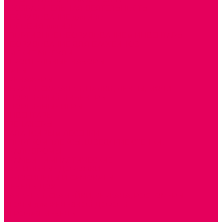
ИЗОБРАЗИТЕЛЬНАЯ ДЕЯТЕЛЬНОСТЬ
ОБОРУДОВАНИЕ для ИЗО
ПОСОБИЯ для ИЗО
СПОРТИВНОЕ ОБОРУДОВАНИЕ и ИНВЕНТАРЬ
ОБОРУДОВАНИЕ ДЛЯ БАССЕЙНОВ
МЯГКИЕ МОДУЛИ
СТРОИТЕЛЬНЫЕ НАБОРЫ
МАТЫ
ТРЕНАЖЕРЫ
ОБРУЧИ, СКАКАЛКИ, ПАЛКИ, ЛЕНТЫ, МЯЧИ
СПОРТИВНЫЙ ИНВЕНТРЬ
СПОРТИВНЫЕ ИГРЫ
ИНВЕНТАРЬ
ТРЕНАЖЕРЫ
БАЛАНСИРЫ и ЛЕСЕНКИ
СПОРТКОМПЛЕКСЫ, ШВЕДСКИЕ СТЕНКИ,
СКАЛОДРОМЫ
СКАМЬИ ГИМНАСТИЧЕСКИЕ
ТАКТИЛЬНЫЕ ДОРОЖКИ
ВЕЛОСИПЕДЫ И САМОКАТЫ
МЕБЕЛЬ ДОУ
БАНКЕТКИ, СКАМЕЙКИ, ЗЕРКАЛА, РОСТОМЕРЫ
СТОЛЫ для ЖЕЛЕЗНОЙ ДОРОГИ
ИГРОВАЯ МЕБЕЛЬ