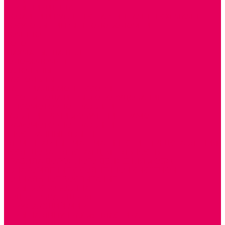
ИГРЫ НИКИТИНА
МОЗАИКИ И КУБИКИ С КАРТИНКАМИ И СХЕМАМИ
ДОСУГОВЫЕ ИГРЫ И ГОЛОВОЛОМКИ
ДОМИНО
ЛОТО
ШАХМАТЫ, ШАШКИ
ГОЛОВОЛОМКИ
НАПОЛЬНЫЕ
НАСТОЛЬНЫЕ
МАТЕРИАЛЫ МОНТЕССОРИ
ПЕСОК и ВОДА ИГРЫ и ОБОРУДОВАНИЕ
СЕНСОМОТОРНОЕ РАЗВИТИЕ
РАЗВИТИЕ РЕЧИ и ОБУЧЕНИЕ ГРАМОТЕ
ГРАФОМОТОРНОЕ РАЗВИТИЕ
ИНОСТРАННЫЕ ЯЗЫКИ
ЭЛЕМЕНТАРНЫЕ МАТЕМАТИЧЕСКИЕ ПРЕДСТАВЛЕНИЯ
ИССЛЕДОВАТЕЛЬСКАЯ ДЕЯТЕЛЬНОСТЬ
ПРАВИЛА ДОРОЖНОГО ДВИЖЕНИЯ и ОБЖ
ОЗНАКОМЛЕНИЕ С СОЛНЕЧНОЙ СИСТЕМОЙ
СОЦИАЛЬНОЕ ВОСПИТАНИЕ
ИГРЫ ВОСКОБОВИЧА
ПОДГОТОВКА К ШКОЛЕ
ОКРУЖАЮЩИЙ МИР
ИГРЫ НА ЛИПУЧКАХ из ПЛАСТИКА
ИГРЫ НА ЛИПУЧКАХ из ФЕТРА