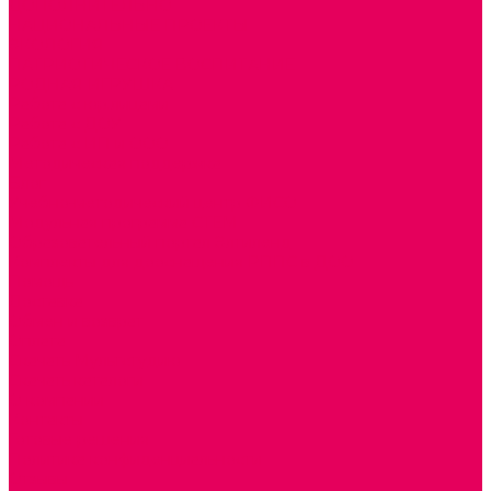
ДОПОЛНИТЕЛЬНО
НАЦИОНАЛЬНЫЕ ПРОЕКТЫ
ЭКОЛОГИЯ
ПАТРИОТИЧЕСКОЕ ВОСПИТАНИЕ
РОДНАЯ ИГРУШКА
Работа с юр.лицами
Работа с ДОУ
Работа с ИП и ООО
Методическая поддержка
Блог
Учебно-методический центр ФИСО
Модульная программа СТЕМ
Образовательный портал Элтиленд
Комплекты для дооснащения РППС в ДОО
Помощь
Доставка
Обмен и возврат
Оплата
Скачать Мультстудию
Скачать каталоги
О компании
Контакты
Готовые решения
Политика конфиденциальности
Отзывы