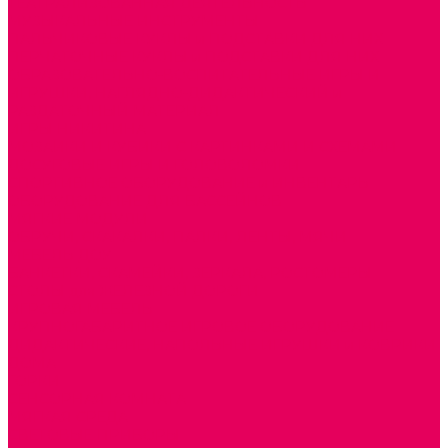
ТЕАТРАЛИЗОВАННАЯ ДЕЯТЕЛЬНОСТЬ
МУЗЫКАЛЬНЫЕ ИНСТРУМЕНТЫ
ПАЛЬЧИКОВЫЕ КУКЛЫ и ПОДСТАВКИ ДЛЯ НИХ
ПЕРЧАТОЧНЫЕ КУКЛЫ и ПОДСТАВКИ ДЛЯ НИХ
ОБРАЗОВАТЕЛЬНО-ВОСПИТАТЕЛЬНЫЕ ИГРЫ И
ИГРУШКИ, НАГЛЯДНО-ДИДАКТИЧЕСКИЙ и
РАЗДАТОЧНЫЙ МАТЕРИАЛ
ИГРЫ НИКИТИНА
МОЗАИКИ И КУБИКИ С КАРТИНКАМИ И СХЕМАМИ
ДОСУГОВЫЕ ИГРЫ И ГОЛОВОЛОМКИ
СПОРТИВНОЕ ОБОРУДОВАНИЕ и ИНВЕНТАРЬ
ОБОРУДОВАНИЕ ДЛЯ БАССЕЙНОВ
МЯГКИЕ МОДУЛИ
ОБРУЧИ, СКАКАЛКИ, ПАЛКИ, ЛЕНТЫ, МЯЧИ
МЕБЕЛЬ ДОУ
БАНКЕТКИ, СКАМЕЙКИ, ЗЕРКАЛА, РОСТОМЕРЫ
СТОЛЫ для ЖЕЛЕЗНОЙ ДОРОГИ
ИГРОВАЯ МЕБЕЛЬ
КРУПНОГАБАРИТНОЕ ИГРОВОЕ ОБОРУДОВАНИЕ
ДИДАКТИЧЕСКИЕ, НАПОЛЬНЫЕ ИГРУШКИ и КОВРИКИ
ДОМА
ГОРКИ
СЕНСОРНАЯ КОМНАТА
МЯГКАЯ СРЕДА
СВЕТОВЫЕ ПРИБОРЫ