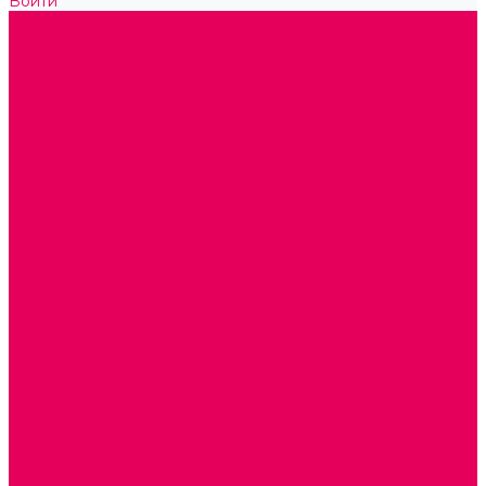
Войти
Каталог товаров
ГОТОВЫЕ РЕШЕНИЯ ИГРУШКИ ДЛЯ ДЕТСКОГО САДА
STEM ОБРАЗОВАНИЕ
КОМПЛЕКТЫ РППС ДОО
ЭМОЦИОНАЛЬНЫЙ ИНТЕЛЛЕКТ
РАННЕЕ РАЗВИТИЕ
ГОРКИ С ШАРИКАМИ, ЛАБИРИНТЫ, ВКЛАДЫШИ
ШНУРОВКИ, ЦЕПОЧКИ
РАМКИ-ВКЛАДЫШИ, ВКЛАДЫШИ
КОНСТРУКТОРЫ И СТРОИТЕЛЬНЫЕ НАБОРЫ
ПОЛИДРОН
ДЕРЕВЯННЫЕ
ПЛАСТМАССОВЫЕ
ОБОРУДОВАНИЕ ГРУПП для детей от 1 года
КРОВАТИ МАТРАЦЫ КПБ
ХОДУНКИ
СТУЛЬЧИК ДЛЯ КОРМЛЕНИЯ
КАБИНЕТЫ СПЕЦИАЛИСТОВ
ПСИХОЛОГ
ЛОГОПЕД
СЮЖЕТНО-РОЛЕВЫЕ ИГРЫ
КУКЛЫ и ОДЕЖДА ДЛЯ КУКОЛ
КОЛЯСКИ
КРОВАТКИ И ЛЮЛЬКИ для кукол