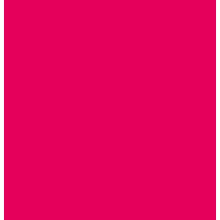
РЕАБИЛИТАЦИЯ
ЦИФРОВАЯ ОБРАЗОВАТЕЛЬНАЯ СРЕДА
ИНФОРМАЦИОННО-КОММУНИКАЦИОННЫЕ
ТЕХНОЛОГИИ
РОБОТОТЕХНИКА
НЕЙРОПИЛОТИРОВАНИЕ
ИСКУССТВЕННЫЙ ИНТЕЛЛЕКТ
АЛГОРИТМИКА В ДОУ
КОНСТРУИРОВАНИЕ И ПРОГРАММИРОВАНИЕ
РОБОТОТЕХНИКА ДЛЯ НАЧАЛЬНОЙ ШКОЛЫ
Работа с юр.лицами
Работа с ДОУ
Работа с ИП и ООО
Методическая поддержка
Блог
Учебно-методический центр ФИСО
Модульная программа СТЕМ
Образовательный портал Элтиленд
Комплекты для дооснащения РППС в ДОО
Помощь
Доставка
Обмен и возврат
Оплата
Скачать Мультстудию
Скачать каталоги