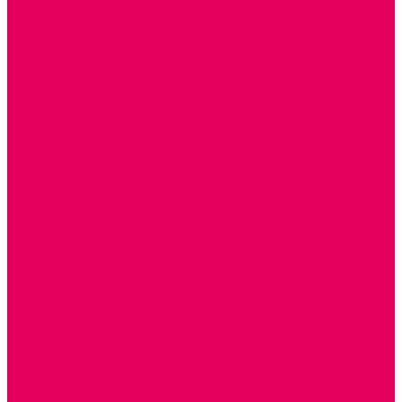
ДИДАКТИЧЕСКИЕ ПАНЕЛИ и БИЗИБОРДЫ
ЭЛЕМЕНТЫ ДЕКОРА
МОЗАИКИ НАСТЕННЫЕ
СЕНСОРНАЯ КОМНАТА
МЯГКАЯ СРЕДА
СВЕТОВЫЕ ПРИБОРЫ
ДОПОЛНИТЕЛЬНО
НАСТЕННОЕ ОБОРУДОВАНИЕ
НАЦИОНАЛЬНЫЕ ПРОЕКТЫ
ЭКОЛОГИЯ
ПАТРИОТИЧЕСКОЕ ВОСПИТАНИЕ
ИГРУШКИ-ЗАБАВЫ, НАРОДНЫЕ ИГРУШКИ
НАРОДНЫЕ ПРОМЫСЛЫ
ДЫМКА
КАРГОПОЛЬ
ХОХЛОМА
ГОРОДЕЦ
ГЖЕЛЬ
МЕЗЕНЬ
ФИЛИМОНОВО
РОДНАЯ ИГРУШКА
СЕМЬЯ. СЕМЕЙНЫЕ ЦЕННОСТИ.
ФИНАНСОВАЯ ГРАМОТНОСТЬ
ДОСТУПНАЯ СРЕДА
ТАКТИЛЬНЫЕ ОЩУЩЕНИЯ