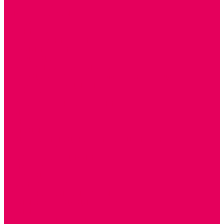
ДЕРЕВЯННЫЕ
ПЛАСТМАССОВЫЕ
ИЗ ПВХ
МАГНИТНЫЕ
РОБОТОТЕХНИЧЕСКИЕ
МЕТАЛЛИЧЕСКИЕ
ЛЕГО для ДОУ
НАУЧНО-ПОЗНАВАТЕЛЬНЫЕ
ОБОРУДОВАНИЕ ГРУПП для детей от 1 года
КРОВАТИ МАТРАЦЫ КПБ
ХОДУНКИ
СТУЛЬЧИК ДЛЯ КОРМЛЕНИЯ
КОЛЯСКИ
МАНЕЖИ
КОМОДЫ
ПОДСТАВКИ ПОД НОЖКИ, ГОРШКИ, КАЧЕЛИ,
НАГРУДНИКИ
КАБИНЕТЫ СПЕЦИАЛИСТОВ
ПСИХОЛОГ
ЛОГОПЕД
РАЗВИТИЕ РЕЧИ
СЮЖЕТНО-РОЛЕВЫЕ ИГРЫ
КУКЛЫ и ОДЕЖДА ДЛЯ КУКОЛ
КУКЛЫ
ОДЕЖДА ДЛЯ КУКОЛ