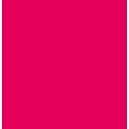
СТОЛЫ, СТУЛЬЯ
КРОВАТИ, МАТРАСЫ
ШКАФЫ (для одежды, полотенец, горшков)
СТЕНКИ ДЛЯ ИГРУШЕК
УГОЛКИ ПРИРОДЫ
ОБОРУДОВАНИЕ ДЛЯ ХРАНЕНИЯ СПОРТИНВЕНТАРЯ,
КНИГ, ИГРУШЕК
ИНФОРМАЦИОННЫЕ СТЕНДЫ
МЯГКАЯ МЕБЕЛЬ
СИСТЕМЫ ХРАНЕНИЯ
СТОЛЫ для ЛЕГО
МАРКИРОВКА МЕБЕЛИ
КУХОННАЯ МЕБЕЛЬ
СКЛАДИРУЕМАЯ МЕБЕЛЬ, МЕБЕЛЬ ТРАНСФОРМЕР
ПОДУШКИ, ОДЕЯЛА, КПБ, ПОЛОТЕНЦА
КРУПНОГАБАРИТНОЕ ИГРОВОЕ ОБОРУДОВАНИЕ
ДИДАКТИЧЕСКИЕ, НАПОЛЬНЫЕ ИГРУШКИ и КОВРИКИ
ДОМА
ГОРКИ
КАЧАЛКИ
МАШИНКИ
ИГРОВЫЕ КОМПЛЕКСЫ и НАБОРЫ
МАНЕЖИ
КАЧЕЛИ
КОНСТРУКТОРЫ