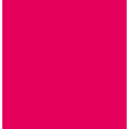
Сертификаты
...
Каталог товаров
ГОТОВЫЕ РЕШЕНИЯ ИГРУШКИ ДЛЯ ДЕТСКОГО САДА
STEM ОБРАЗОВАНИЕ
КОМПЛЕКТЫ РППС ДОО
ЭМОЦИОНАЛЬНЫЙ ИНТЕЛЛЕКТ
ДЕТСКАЯ АНИМАЦИЯ
ОБРАЗОВАТЕЛЬНЫЕ КОМПЛЕКТЫ + КПК
РАННЕЕ РАЗВИТИЕ
ГОРКИ С ШАРИКАМИ, ЛАБИРИНТЫ, ВКЛАДЫШИ
ШНУРОВКИ, ЦЕПОЧКИ
РАМКИ-ВКЛАДЫШИ, ВКЛАДЫШИ
РАЗРЕЗНЫЕ КАРТИНКИ
КАТАЛКИ, КАЧАЛКИ, ИГРОВЫЕ КОМПЛЕКСЫ
СОРТИРОВЩИКИ, СТУЧАЛКИ
ОЗВУЧЕННЫЕ ИГРУШКИ, ДЕРГУНЧИКИ
ЛОГИЧЕСКИЕ ИГРЫ, ПИРАМИДКИ
НЕВАЛЯШКИ, ЮЛЫ, КУБИКИ
БИЗИБОРДЫ
ПАЗЛЫ, МОЗАИКИ
КОНСТРУКТОРЫ
ИГРОВОЕ ОТ 2 МЕСЯЦЕВ
КОНСТРУКТОРЫ И СТРОИТЕЛЬНЫЕ НАБОРЫ
ПОЛИДРОН