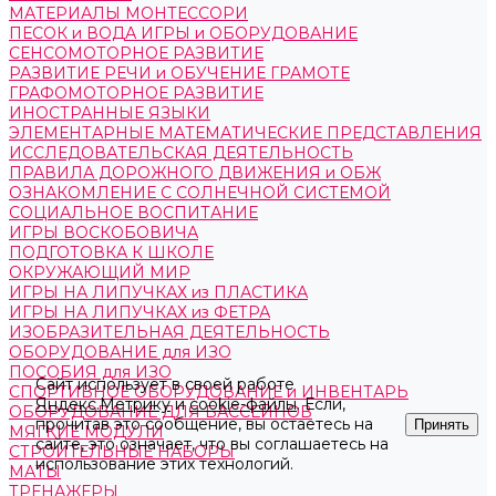
МАТЕРИАЛЫ МОНТЕССОРИ
ПЕСОК и ВОДА ИГРЫ и ОБОРУДОВАНИЕ
СЕНСОМОТОРНОЕ РАЗВИТИЕ
РАЗВИТИЕ РЕЧИ и ОБУЧЕНИЕ ГРАМОТЕ
ГРАФОМОТОРНОЕ РАЗВИТИЕ
ИНОСТРАННЫЕ ЯЗЫКИ
ЭЛЕМЕНТАРНЫЕ МАТЕМАТИЧЕСКИЕ ПРЕДСТАВЛЕНИЯ
ИССЛЕДОВАТЕЛЬСКАЯ ДЕЯТЕЛЬНОСТЬ
ПРАВИЛА ДОРОЖНОГО ДВИЖЕНИЯ и ОБЖ
ОЗНАКОМЛЕНИЕ С СОЛНЕЧНОЙ СИСТЕМОЙ
СОЦИАЛЬНОЕ ВОСПИТАНИЕ
ИГРЫ ВОСКОБОВИЧА
ПОДГОТОВКА К ШКОЛЕ
ОКРУЖАЮЩИЙ МИР
ИГРЫ НА ЛИПУЧКАХ из ПЛАСТИКА
ИГРЫ НА ЛИПУЧКАХ из ФЕТРА
ИЗОБРАЗИТЕЛЬНАЯ ДЕЯТЕЛЬНОСТЬ
ОБОРУДОВАНИЕ для ИЗО
ПОСОБИЯ для ИЗО
Сайт использует в своей работе
СПОРТИВНОЕ ОБОРУДОВАНИЕ и ИНВЕНТАРЬ
Яндекс.Метрику
и
cookie-файлы
. Если,
ОБОРУДОВАНИЕ ДЛЯ БАССЕЙНОВ
прочитав это сообщение, вы остаетесь на
Принять
МЯГКИЕ МОДУЛИ
сайте, это означает, что вы соглашаетесь на
СТРОИТЕЛЬНЫЕ НАБОРЫ
использование этих технологий.
МАТЫ
ТРЕНАЖЕРЫ