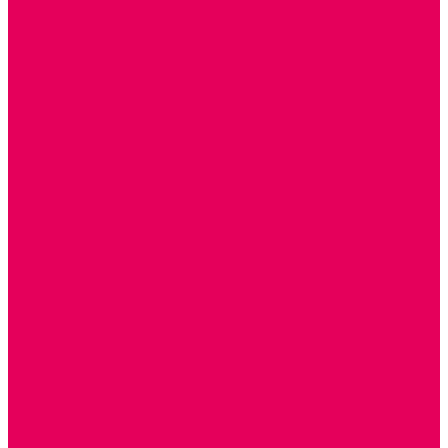
КОЛЯСКИ
КРОВАТКИ И ЛЮЛЬКИ для кукол
ДОМА и МЕБЕЛЬ ДЛЯ КУКОЛ
ОБРАЗНЫЕ ИГРУШКИ
ДЛЯ УБОРКИ
ДЛЯ СТИРКИ и ГЛАЖКИ
КУХНЯ
ПОСУДА и МЕЛКАЯ БЫТОВАЯ ТЕХНИКА
ПРОДУКТЫ
МАГАЗИН
БОЛЬНИЦА
МАСТЕРСКАЯ
ПАРИКМАХЕРСКАЯ
ТРАНСПОРТНЫЕ ИГРУШКИ
ПАРКОВКИ и ГАРАЖИ
ЛЕГКОВЫЕ
ГРУЗОВЫЕ
СПЕЦТЕХНИКА
СЛУЖЕБНЫЕ
ВОЕННЫЕ
САМОЛЕТЫ, ВЕРТОЛЕТЫ
ЖЕЛЕЗНАЯ ДОРОГА
ШКОЛА
ТЕМАТИЧЕСКИЕ НАБОРЫ
ТЕМАТИЧЕСКИЕ КОСТЮМЫ