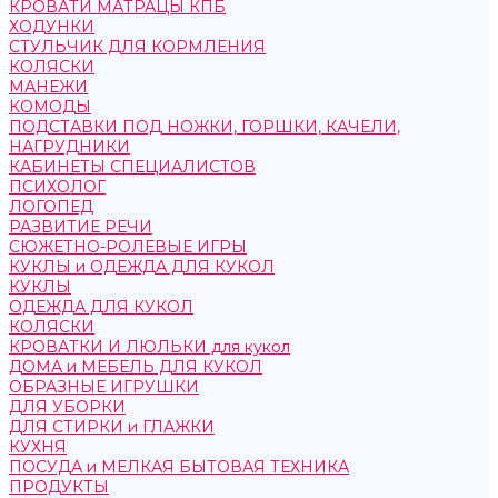
КРОВАТИ МАТРАЦЫ КПБ
ХОДУНКИ
СТУЛЬЧИК ДЛЯ КОРМЛЕНИЯ
КОЛЯСКИ
МАНЕЖИ
КОМОДЫ
ПОДСТАВКИ ПОД НОЖКИ, ГОРШКИ, КАЧЕЛИ,
НАГРУДНИКИ
КАБИНЕТЫ СПЕЦИАЛИСТОВ
ПСИХОЛОГ
ЛОГОПЕД
РАЗВИТИЕ РЕЧИ
СЮЖЕТНО-РОЛЕВЫЕ ИГРЫ
КУКЛЫ и ОДЕЖДА ДЛЯ КУКОЛ
КУКЛЫ
ОДЕЖДА ДЛЯ КУКОЛ
КОЛЯСКИ
КРОВАТКИ И ЛЮЛЬКИ для кукол
ДОМА и МЕБЕЛЬ ДЛЯ КУКОЛ
ОБРАЗНЫЕ ИГРУШКИ
ДЛЯ УБОРКИ
ДЛЯ СТИРКИ и ГЛАЖКИ
КУХНЯ
ПОСУДА и МЕЛКАЯ БЫТОВАЯ ТЕХНИКА
ПРОДУКТЫ