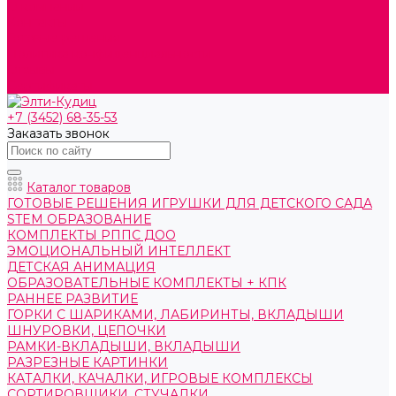
О компании
Контакты
Готовые решения
Политика конфиденциальности
Отзывы
Сертификаты
+7 (3452) 68-35-53
Заказать звонок
Каталог товаров
ГОТОВЫЕ РЕШЕНИЯ ИГРУШКИ ДЛЯ ДЕТСКОГО САДА
STEM ОБРАЗОВАНИЕ
КОМПЛЕКТЫ РППС ДОО
ЭМОЦИОНАЛЬНЫЙ ИНТЕЛЛЕКТ
ДЕТСКАЯ АНИМАЦИЯ
ОБРАЗОВАТЕЛЬНЫЕ КОМПЛЕКТЫ + КПК
РАННЕЕ РАЗВИТИЕ
ГОРКИ С ШАРИКАМИ, ЛАБИРИНТЫ, ВКЛАДЫШИ
ШНУРОВКИ, ЦЕПОЧКИ
РАМКИ-ВКЛАДЫШИ, ВКЛАДЫШИ
РАЗРЕЗНЫЕ КАРТИНКИ
КАТАЛКИ, КАЧАЛКИ, ИГРОВЫЕ КОМПЛЕКСЫ
СОРТИРОВЩИКИ, СТУЧАЛКИ