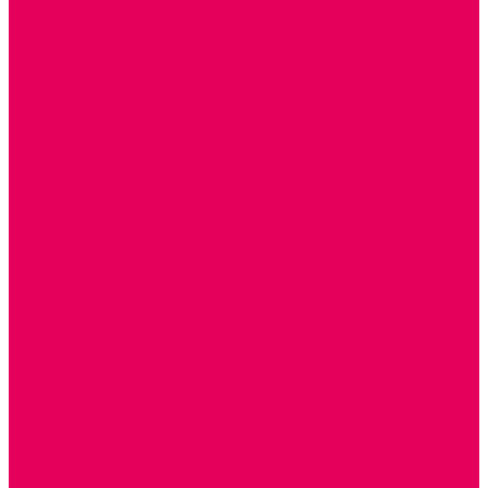
ТЕАТРАЛИЗОВАННАЯ ДЕЯТЕЛЬНОСТЬ
МУЗЫКАЛЬНЫЕ ИНСТРУМЕНТЫ
ПАЛЬЧИКОВЫЕ КУКЛЫ и ПОДСТАВКИ ДЛЯ НИХ
ПЕРЧАТОЧНЫЕ КУКЛЫ и ПОДСТАВКИ ДЛЯ НИХ
ШАГАЮЩИЙ ТЕАТР
ШАПОЧКИ
РОСТОВЫЕ КУКЛЫ
ТЕАТРАЛЬНЫЕ И ПРАЗДНИЧНО-КАРНАВАЛЬНЫЕ
КОСТЮМЫ
ДЕТСКИЕ
ВЗРОСЛЫЕ
УСЫ, БОРОДЫ, ПАРИКИ, АКСЕССУАРЫ
УГОЛКИ РЯЖЕНИЯ
ТЕАТР ТЕНЕЙ
ДЕКОРАЦИИ
НАСТОЛЬНЫЙ ТЕАТР
ТЕАТР МАГНИТНЫЙ
ТЕАТРАЛЬНЫЕ КУКЛЫ
ПЛАТКОВЫЕ КУКЛЫ
ШИРМЫ
НАСТОЛЬНЫЕ
НАПОЛЬНЫЕ
ОБРАЗОВАТЕЛЬНО-ВОСПИТАТЕЛЬНЫЕ ИГРЫ И
ИГРУШКИ, НАГЛЯДНО-ДИДАКТИЧЕСКИЙ и
РАЗДАТОЧНЫЙ МАТЕРИАЛ