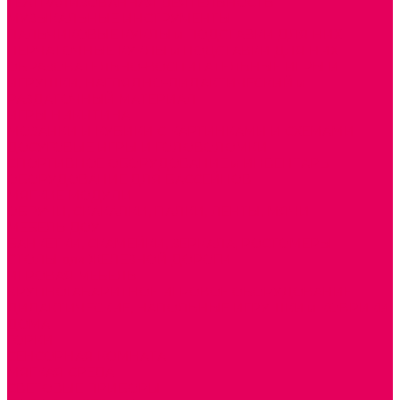
ТЕАТРАЛИЗОВАННАЯ ДЕЯТЕЛЬНОСТЬ
МУЗЫКАЛЬНЫЕ ИНСТРУМЕНТЫ
ПАЛЬЧИКОВЫЕ КУКЛЫ и ПОДСТАВКИ ДЛЯ НИХ
ПЕРЧАТОЧНЫЕ КУКЛЫ и ПОДСТАВКИ ДЛЯ НИХ
ОБРАЗОВАТЕЛЬНО-ВОСПИТАТЕЛЬНЫЕ ИГРЫ И
ИГРУШКИ, НАГЛЯДНО-ДИДАКТИЧЕСКИЙ и
РАЗДАТОЧНЫЙ МАТЕРИАЛ
ИГРЫ НИКИТИНА
МОЗАИКИ И КУБИКИ С КАРТИНКАМИ И СХЕМАМИ
ДОСУГОВЫЕ ИГРЫ И ГОЛОВОЛОМКИ
СПОРТИВНОЕ ОБОРУДОВАНИЕ и ИНВЕНТАРЬ
ОБОРУДОВАНИЕ ДЛЯ БАССЕЙНОВ
МЯГКИЕ МОДУЛИ
ОБРУЧИ, СКАКАЛКИ, ПАЛКИ, ЛЕНТЫ, МЯЧИ
МЕБЕЛЬ ДОУ
БАНКЕТКИ, СКАМЕЙКИ, ЗЕРКАЛА, РОСТОМЕРЫ
СТОЛЫ для ЖЕЛЕЗНОЙ ДОРОГИ
ИГРОВАЯ МЕБЕЛЬ
КРУПНОГАБАРИТНОЕ ИГРОВОЕ ОБОРУДОВАНИЕ
ДИДАКТИЧЕСКИЕ, НАПОЛЬНЫЕ ИГРУШКИ и КОВРИКИ
ДОМА
ГОРКИ
СЕНСОРНАЯ КОМНАТА
МЯГКАЯ СРЕДА
СВЕТОВЫЕ ПРИБОРЫ