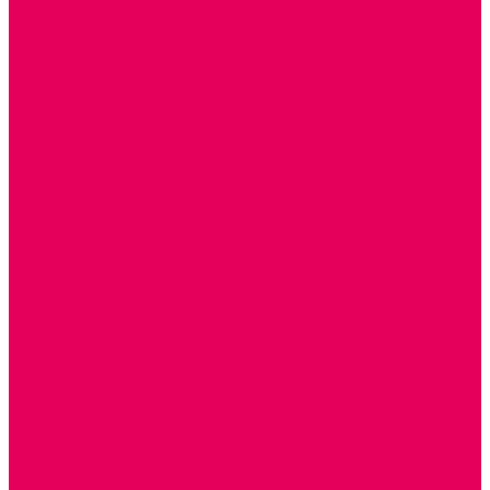
РЕАБИЛИТАЦИЯ
ЦИФРОВАЯ ОБРАЗОВАТЕЛЬНАЯ СРЕДА
ИНФОРМАЦИОННО-КОММУНИКАЦИОННЫЕ
ТЕХНОЛОГИИ
РОБОТОТЕХНИКА
НЕЙРОПИЛОТИРОВАНИЕ
ИСКУССТВЕННЫЙ ИНТЕЛЛЕКТ
АЛГОРИТМИКА В ДОУ
КОНСТРУИРОВАНИЕ И ПРОГРАММИРОВАНИЕ
РОБОТОТЕХНИКА ДЛЯ НАЧАЛЬНОЙ ШКОЛЫ
Работа с юр.лицами
Работа с ДОУ
Работа с ИП и ООО
Методическая поддержка
Блог
Учебно-методический центр ФИСО
Модульная программа СТЕМ
Образовательный портал Элтиленд
Комплекты для дооснащения РППС в ДОО
Помощь
Доставка
Обмен и возврат
Оплата
Скачать Мультстудию
Скачать каталоги