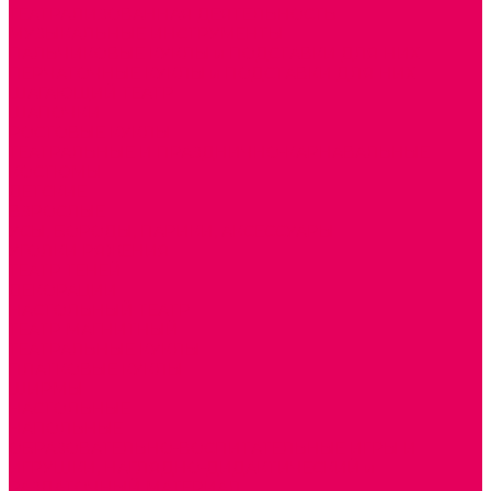
ТЕАТРАЛИЗОВАННАЯ ДЕЯТЕЛЬНОСТЬ
МУЗЫКАЛЬНЫЕ ИНСТРУМЕНТЫ
ПАЛЬЧИКОВЫЕ КУКЛЫ и ПОДСТАВКИ ДЛЯ НИХ
ПЕРЧАТОЧНЫЕ КУКЛЫ и ПОДСТАВКИ ДЛЯ НИХ
ШАГАЮЩИЙ ТЕАТР
ШАПОЧКИ
РОСТОВЫЕ КУКЛЫ
ТЕАТРАЛЬНЫЕ И ПРАЗДНИЧНО-КАРНАВАЛЬНЫЕ
КОСТЮМЫ
ДЕТСКИЕ
ВЗРОСЛЫЕ
УСЫ, БОРОДЫ, ПАРИКИ, АКСЕССУАРЫ
УГОЛКИ РЯЖЕНИЯ
ТЕАТР ТЕНЕЙ
ДЕКОРАЦИИ
НАСТОЛЬНЫЙ ТЕАТР
ТЕАТР МАГНИТНЫЙ
ТЕАТРАЛЬНЫЕ КУКЛЫ
ПЛАТКОВЫЕ КУКЛЫ
ШИРМЫ
НАСТОЛЬНЫЕ
НАПОЛЬНЫЕ
ОБРАЗОВАТЕЛЬНО-ВОСПИТАТЕЛЬНЫЕ ИГРЫ И
ИГРУШКИ, НАГЛЯДНО-ДИДАКТИЧЕСКИЙ и
РАЗДАТОЧНЫЙ МАТЕРИАЛ