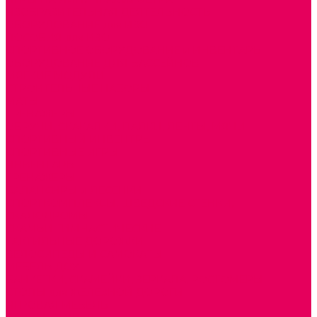
ИЗОБРАЗИТЕЛЬНАЯ ДЕЯТЕЛЬНОСТЬ
ОБОРУДОВАНИЕ для ИЗО
ПОСОБИЯ для ИЗО
СПОРТИВНОЕ ОБОРУДОВАНИЕ и ИНВЕНТАРЬ
ОБОРУДОВАНИЕ ДЛЯ БАССЕЙНОВ
МЯГКИЕ МОДУЛИ
СТРОИТЕЛЬНЫЕ НАБОРЫ
МАТЫ
ТРЕНАЖЕРЫ
ОБРУЧИ, СКАКАЛКИ, ПАЛКИ, ЛЕНТЫ, МЯЧИ
СПОРТИВНЫЙ ИНВЕНТРЬ
СПОРТИВНЫЕ ИГРЫ
ИНВЕНТАРЬ
ТРЕНАЖЕРЫ
БАЛАНСИРЫ и ЛЕСЕНКИ
СПОРТКОМПЛЕКСЫ, ШВЕДСКИЕ СТЕНКИ,
СКАЛОДРОМЫ
СКАМЬИ ГИМНАСТИЧЕСКИЕ
ТАКТИЛЬНЫЕ ДОРОЖКИ
ВЕЛОСИПЕДЫ И САМОКАТЫ
МЕБЕЛЬ ДОУ
БАНКЕТКИ, СКАМЕЙКИ, ЗЕРКАЛА, РОСТОМЕРЫ
СТОЛЫ для ЖЕЛЕЗНОЙ ДОРОГИ
ИГРОВАЯ МЕБЕЛЬ