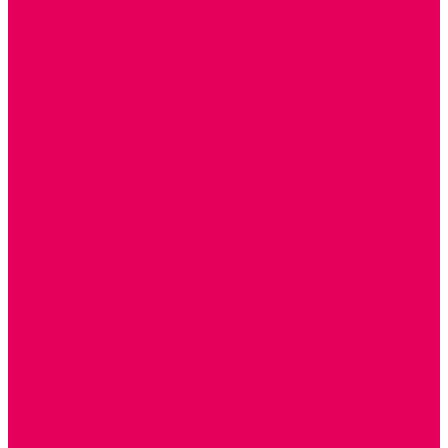
ДИДАКТИЧЕСКИЕ ПАНЕЛИ и БИЗИБОРДЫ
ЭЛЕМЕНТЫ ДЕКОРА
МОЗАИКИ НАСТЕННЫЕ
СЕНСОРНАЯ КОМНАТА
МЯГКАЯ СРЕДА
СВЕТОВЫЕ ПРИБОРЫ
ДОПОЛНИТЕЛЬНО
НАСТЕННОЕ ОБОРУДОВАНИЕ
НАЦИОНАЛЬНЫЕ ПРОЕКТЫ
ЭКОЛОГИЯ
ПАТРИОТИЧЕСКОЕ ВОСПИТАНИЕ
ИГРУШКИ-ЗАБАВЫ, НАРОДНЫЕ ИГРУШКИ
НАРОДНЫЕ ПРОМЫСЛЫ
ДЫМКА
КАРГОПОЛЬ
ХОХЛОМА
ГОРОДЕЦ
ГЖЕЛЬ
МЕЗЕНЬ
ФИЛИМОНОВО
РОДНАЯ ИГРУШКА
СЕМЬЯ. СЕМЕЙНЫЕ ЦЕННОСТИ.
ФИНАНСОВАЯ ГРАМОТНОСТЬ
ДОСТУПНАЯ СРЕДА
ТАКТИЛЬНЫЕ ОЩУЩЕНИЯ