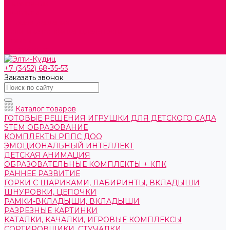
О компании
Контакты
Готовые решения
Политика конфиденциальности
Отзывы
Сертификаты
+7 (3452) 68-35-53
Заказать звонок
Каталог товаров
ГОТОВЫЕ РЕШЕНИЯ ИГРУШКИ ДЛЯ ДЕТСКОГО САДА
STEM ОБРАЗОВАНИЕ
КОМПЛЕКТЫ РППС ДОО
ЭМОЦИОНАЛЬНЫЙ ИНТЕЛЛЕКТ
ДЕТСКАЯ АНИМАЦИЯ
ОБРАЗОВАТЕЛЬНЫЕ КОМПЛЕКТЫ + КПК
РАННЕЕ РАЗВИТИЕ
ГОРКИ С ШАРИКАМИ, ЛАБИРИНТЫ, ВКЛАДЫШИ
ШНУРОВКИ, ЦЕПОЧКИ
РАМКИ-ВКЛАДЫШИ, ВКЛАДЫШИ
РАЗРЕЗНЫЕ КАРТИНКИ
КАТАЛКИ, КАЧАЛКИ, ИГРОВЫЕ КОМПЛЕКСЫ
СОРТИРОВЩИКИ, СТУЧАЛКИ