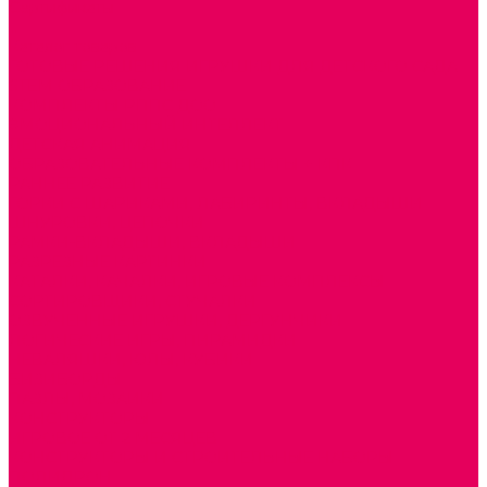
Сертификаты
...
Каталог товаров
ГОТОВЫЕ РЕШЕНИЯ ИГРУШКИ ДЛЯ ДЕТСКОГО САДА
STEM ОБРАЗОВАНИЕ
КОМПЛЕКТЫ РППС ДОО
ЭМОЦИОНАЛЬНЫЙ ИНТЕЛЛЕКТ
ДЕТСКАЯ АНИМАЦИЯ
ОБРАЗОВАТЕЛЬНЫЕ КОМПЛЕКТЫ + КПК
РАННЕЕ РАЗВИТИЕ
ГОРКИ С ШАРИКАМИ, ЛАБИРИНТЫ, ВКЛАДЫШИ
ШНУРОВКИ, ЦЕПОЧКИ
РАМКИ-ВКЛАДЫШИ, ВКЛАДЫШИ
РАЗРЕЗНЫЕ КАРТИНКИ
КАТАЛКИ, КАЧАЛКИ, ИГРОВЫЕ КОМПЛЕКСЫ
СОРТИРОВЩИКИ, СТУЧАЛКИ
ОЗВУЧЕННЫЕ ИГРУШКИ, ДЕРГУНЧИКИ
ЛОГИЧЕСКИЕ ИГРЫ, ПИРАМИДКИ
НЕВАЛЯШКИ, ЮЛЫ, КУБИКИ
БИЗИБОРДЫ
ПАЗЛЫ, МОЗАИКИ
КОНСТРУКТОРЫ
ИГРОВОЕ ОТ 2 МЕСЯЦЕВ
КОНСТРУКТОРЫ И СТРОИТЕЛЬНЫЕ НАБОРЫ
ПОЛИДРОН