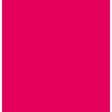
КОЛЯСКИ
КРОВАТКИ И ЛЮЛЬКИ для кукол
ДОМА и МЕБЕЛЬ ДЛЯ КУКОЛ
ОБРАЗНЫЕ ИГРУШКИ
ДЛЯ УБОРКИ
ДЛЯ СТИРКИ и ГЛАЖКИ
КУХНЯ
ПОСУДА и МЕЛКАЯ БЫТОВАЯ ТЕХНИКА
ПРОДУКТЫ
МАГАЗИН
БОЛЬНИЦА
МАСТЕРСКАЯ
ПАРИКМАХЕРСКАЯ
ТРАНСПОРТНЫЕ ИГРУШКИ
ПАРКОВКИ и ГАРАЖИ
ЛЕГКОВЫЕ
ГРУЗОВЫЕ
СПЕЦТЕХНИКА
СЛУЖЕБНЫЕ
ВОЕННЫЕ
САМОЛЕТЫ, ВЕРТОЛЕТЫ
ЖЕЛЕЗНАЯ ДОРОГА
ШКОЛА
ТЕМАТИЧЕСКИЕ НАБОРЫ
ТЕМАТИЧЕСКИЕ КОСТЮМЫ