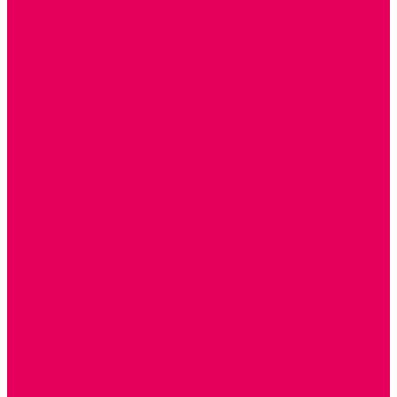
СТОЛЫ, СТУЛЬЯ
КРОВАТИ, МАТРАСЫ
ШКАФЫ (для одежды, полотенец, горшков)
СТЕНКИ ДЛЯ ИГРУШЕК
УГОЛКИ ПРИРОДЫ
ОБОРУДОВАНИЕ ДЛЯ ХРАНЕНИЯ СПОРТИНВЕНТАРЯ,
КНИГ, ИГРУШЕК
ИНФОРМАЦИОННЫЕ СТЕНДЫ
МЯГКАЯ МЕБЕЛЬ
СИСТЕМЫ ХРАНЕНИЯ
СТОЛЫ для ЛЕГО
МАРКИРОВКА МЕБЕЛИ
КУХОННАЯ МЕБЕЛЬ
СКЛАДИРУЕМАЯ МЕБЕЛЬ, МЕБЕЛЬ ТРАНСФОРМЕР
ПОДУШКИ, ОДЕЯЛА, КПБ, ПОЛОТЕНЦА
КРУПНОГАБАРИТНОЕ ИГРОВОЕ ОБОРУДОВАНИЕ
ДИДАКТИЧЕСКИЕ, НАПОЛЬНЫЕ ИГРУШКИ и КОВРИКИ
ДОМА
ГОРКИ
КАЧАЛКИ
МАШИНКИ
ИГРОВЫЕ КОМПЛЕКСЫ и НАБОРЫ
МАНЕЖИ
КАЧЕЛИ
КОНСТРУКТОРЫ