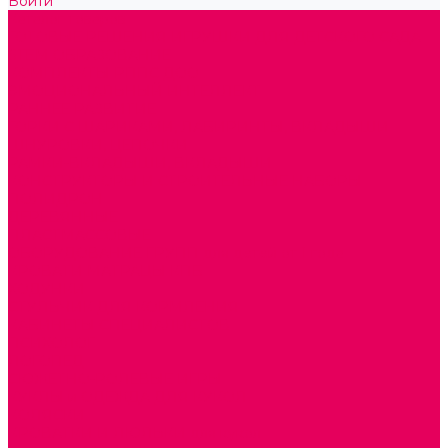
Войти
Каталог товаров
ГОТОВЫЕ РЕШЕНИЯ ИГРУШКИ ДЛЯ ДЕТСКОГО САДА
STEM ОБРАЗОВАНИЕ
КОМПЛЕКТЫ РППС ДОО
ЭМОЦИОНАЛЬНЫЙ ИНТЕЛЛЕКТ
РАННЕЕ РАЗВИТИЕ
ГОРКИ С ШАРИКАМИ, ЛАБИРИНТЫ, ВКЛАДЫШИ
ШНУРОВКИ, ЦЕПОЧКИ
РАМКИ-ВКЛАДЫШИ, ВКЛАДЫШИ
КОНСТРУКТОРЫ И СТРОИТЕЛЬНЫЕ НАБОРЫ
ПОЛИДРОН
ДЕРЕВЯННЫЕ
ПЛАСТМАССОВЫЕ
ОБОРУДОВАНИЕ ГРУПП для детей от 1 года
КРОВАТИ МАТРАЦЫ КПБ
ХОДУНКИ
СТУЛЬЧИК ДЛЯ КОРМЛЕНИЯ
КАБИНЕТЫ СПЕЦИАЛИСТОВ
ПСИХОЛОГ
ЛОГОПЕД
СЮЖЕТНО-РОЛЕВЫЕ ИГРЫ
КУКЛЫ и ОДЕЖДА ДЛЯ КУКОЛ
КОЛЯСКИ
КРОВАТКИ И ЛЮЛЬКИ для кукол