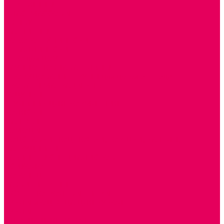
ДЕРЕВЯННЫЕ
ПЛАСТМАССОВЫЕ
ИЗ ПВХ
МАГНИТНЫЕ
РОБОТОТЕХНИЧЕСКИЕ
МЕТАЛЛИЧЕСКИЕ
ЛЕГО для ДОУ
НАУЧНО-ПОЗНАВАТЕЛЬНЫЕ
ОБОРУДОВАНИЕ ГРУПП для детей от 1 года
КРОВАТИ МАТРАЦЫ КПБ
ХОДУНКИ
СТУЛЬЧИК ДЛЯ КОРМЛЕНИЯ
КОЛЯСКИ
МАНЕЖИ
КОМОДЫ
ПОДСТАВКИ ПОД НОЖКИ, ГОРШКИ, КАЧЕЛИ,
НАГРУДНИКИ
КАБИНЕТЫ СПЕЦИАЛИСТОВ
ПСИХОЛОГ
ЛОГОПЕД
РАЗВИТИЕ РЕЧИ
СЮЖЕТНО-РОЛЕВЫЕ ИГРЫ
КУКЛЫ и ОДЕЖДА ДЛЯ КУКОЛ
КУКЛЫ
ОДЕЖДА ДЛЯ КУКОЛ