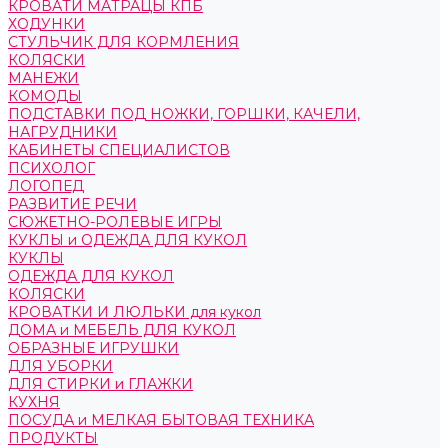
КРОВАТИ МАТРАЦЫ КПБ
ХОДУНКИ
СТУЛЬЧИК ДЛЯ КОРМЛЕНИЯ
КОЛЯСКИ
МАНЕЖИ
КОМОДЫ
ПОДСТАВКИ ПОД НОЖКИ, ГОРШКИ, КАЧЕЛИ,
НАГРУДНИКИ
КАБИНЕТЫ СПЕЦИАЛИСТОВ
ПСИХОЛОГ
ЛОГОПЕД
РАЗВИТИЕ РЕЧИ
СЮЖЕТНО-РОЛЕВЫЕ ИГРЫ
КУКЛЫ и ОДЕЖДА ДЛЯ КУКОЛ
КУКЛЫ
ОДЕЖДА ДЛЯ КУКОЛ
КОЛЯСКИ
КРОВАТКИ И ЛЮЛЬКИ для кукол
ДОМА и МЕБЕЛЬ ДЛЯ КУКОЛ
ОБРАЗНЫЕ ИГРУШКИ
ДЛЯ УБОРКИ
ДЛЯ СТИРКИ и ГЛАЖКИ
КУХНЯ
ПОСУДА и МЕЛКАЯ БЫТОВАЯ ТЕХНИКА
ПРОДУКТЫ