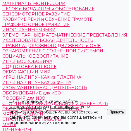
МАТЕРИАЛЫ МОНТЕССОРИ
ПЕСОК и ВОДА ИГРЫ и ОБОРУДОВАНИЕ
СЕНСОМОТОРНОЕ РАЗВИТИЕ
РАЗВИТИЕ РЕЧИ и ОБУЧЕНИЕ ГРАМОТЕ
ГРАФОМОТОРНОЕ РАЗВИТИЕ
ИНОСТРАННЫЕ ЯЗЫКИ
ЭЛЕМЕНТАРНЫЕ МАТЕМАТИЧЕСКИЕ ПРЕДСТАВЛЕНИЯ
ИССЛЕДОВАТЕЛЬСКАЯ ДЕЯТЕЛЬНОСТЬ
ПРАВИЛА ДОРОЖНОГО ДВИЖЕНИЯ и ОБЖ
ОЗНАКОМЛЕНИЕ С СОЛНЕЧНОЙ СИСТЕМОЙ
СОЦИАЛЬНОЕ ВОСПИТАНИЕ
ИГРЫ ВОСКОБОВИЧА
ПОДГОТОВКА К ШКОЛЕ
ОКРУЖАЮЩИЙ МИР
ИГРЫ НА ЛИПУЧКАХ из ПЛАСТИКА
ИГРЫ НА ЛИПУЧКАХ из ФЕТРА
ИЗОБРАЗИТЕЛЬНАЯ ДЕЯТЕЛЬНОСТЬ
ОБОРУДОВАНИЕ для ИЗО
ПОСОБИЯ для ИЗО
Сайт использует в своей работе
СПОРТИВНОЕ ОБОРУДОВАНИЕ и ИНВЕНТАРЬ
Яндекс.Метрику
и
cookie-файлы
. Если,
ОБОРУДОВАНИЕ ДЛЯ БАССЕЙНОВ
прочитав это сообщение, вы остаетесь на
Принять
МЯГКИЕ МОДУЛИ
сайте, это означает, что вы соглашаетесь на
СТРОИТЕЛЬНЫЕ НАБОРЫ
использование этих технологий.
МАТЫ
ТРЕНАЖЕРЫ