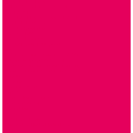
ДОПОЛНИТЕЛЬНО
НАЦИОНАЛЬНЫЕ ПРОЕКТЫ
ЭКОЛОГИЯ
ПАТРИОТИЧЕСКОЕ ВОСПИТАНИЕ
РОДНАЯ ИГРУШКА
Работа с юр.лицами
Работа с ДОУ
Работа с ИП и ООО
Методическая поддержка
Блог
Учебно-методический центр ФИСО
Модульная программа СТЕМ
Образовательный портал Элтиленд
Комплекты для дооснащения РППС в ДОО
Помощь
Доставка
Обмен и возврат
Оплата
Скачать Мультстудию
Скачать каталоги
О компании
Контакты
Готовые решения
Политика конфиденциальности
Отзывы