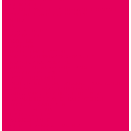
ИГРЫ НИКИТИНА
МОЗАИКИ И КУБИКИ С КАРТИНКАМИ И СХЕМАМИ
ДОСУГОВЫЕ ИГРЫ И ГОЛОВОЛОМКИ
ДОМИНО
ЛОТО
ШАХМАТЫ, ШАШКИ
ГОЛОВОЛОМКИ
НАПОЛЬНЫЕ
НАСТОЛЬНЫЕ
МАТЕРИАЛЫ МОНТЕССОРИ
ПЕСОК и ВОДА ИГРЫ и ОБОРУДОВАНИЕ
СЕНСОМОТОРНОЕ РАЗВИТИЕ
РАЗВИТИЕ РЕЧИ и ОБУЧЕНИЕ ГРАМОТЕ
ГРАФОМОТОРНОЕ РАЗВИТИЕ
ИНОСТРАННЫЕ ЯЗЫКИ
ЭЛЕМЕНТАРНЫЕ МАТЕМАТИЧЕСКИЕ ПРЕДСТАВЛЕНИЯ
ИССЛЕДОВАТЕЛЬСКАЯ ДЕЯТЕЛЬНОСТЬ
ПРАВИЛА ДОРОЖНОГО ДВИЖЕНИЯ и ОБЖ
ОЗНАКОМЛЕНИЕ С СОЛНЕЧНОЙ СИСТЕМОЙ
СОЦИАЛЬНОЕ ВОСПИТАНИЕ
ИГРЫ ВОСКОБОВИЧА
ПОДГОТОВКА К ШКОЛЕ
ОКРУЖАЮЩИЙ МИР
ИГРЫ НА ЛИПУЧКАХ из ПЛАСТИКА
ИГРЫ НА ЛИПУЧКАХ из ФЕТРА