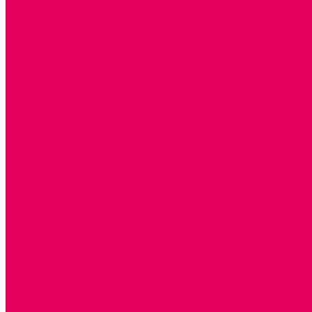
ИГРОВОЕ ОТ 2 МЕСЯЦЕВ
КОНСТРУКТОРЫ И СТРОИТЕЛЬНЫЕ НАБОРЫ
ПОЛИДРОН
ДЕРЕВЯННЫЕ
ПЛАСТМАССОВЫЕ
ИЗ ПВХ
МАГНИТНЫЕ
РОБОТОТЕХНИЧЕСКИЕ
МЕТАЛЛИЧЕСКИЕ
ЛЕГО для ДОУ
НАУЧНО-ПОЗНАВАТЕЛЬНЫЕ
ОБОРУДОВАНИЕ ГРУПП для детей от 1 года
КРОВАТИ МАТРАЦЫ КПБ
ХОДУНКИ
СТУЛЬЧИК ДЛЯ КОРМЛЕНИЯ
КОЛЯСКИ
МАНЕЖИ
КОМОДЫ
ПОДСТАВКИ ПОД НОЖКИ, ГОРШКИ, КАЧЕЛИ, НАГРУДН
КАБИНЕТЫ СПЕЦИАЛИСТОВ
ПСИХОЛОГ
ЛОГОПЕД
РАЗВИТИЕ РЕЧИ
СЮЖЕТНО-РОЛЕВЫЕ ИГРЫ
КУКЛЫ и ОДЕЖДА ДЛЯ КУКОЛ