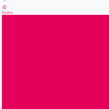
Войти
...
Каталог товаров
ГОТОВЫЕ РЕШЕНИЯ ИГРУШКИ ДЛЯ ДЕТСКОГО САДА
STEM ОБРАЗОВАНИЕ
КОМПЛЕКТЫ РППС ДОО
ЭМОЦИОНАЛЬНЫЙ ИНТЕЛЛЕКТ
ДЕТСКАЯ АНИМАЦИЯ
ОБРАЗОВАТЕЛЬНЫЕ КОМПЛЕКТЫ + КПК
РАННЕЕ РАЗВИТИЕ
ГОРКИ С ШАРИКАМИ, ЛАБИРИНТЫ, ВКЛАДЫШИ
ШНУРОВКИ, ЦЕПОЧКИ
РАМКИ-ВКЛАДЫШИ, ВКЛАДЫШИ
РАЗРЕЗНЫЕ КАРТИНКИ
КАТАЛКИ, КАЧАЛКИ, ИГРОВЫЕ КОМПЛЕКСЫ
СОРТИРОВЩИКИ, СТУЧАЛКИ
ОЗВУЧЕННЫЕ ИГРУШКИ, ДЕРГУНЧИКИ
ЛОГИЧЕСКИЕ ИГРЫ, ПИРАМИДКИ
НЕВАЛЯШКИ, ЮЛЫ, КУБИКИ
БИЗИБОРДЫ
ПАЗЛЫ, МОЗАИКИ
КОНСТРУКТОРЫ