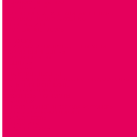
ОБОРУДОВАНИЕ для ИЗО
ПОСОБИЯ для ИЗО
СПОРТИВНОЕ ОБОРУДОВАНИЕ и ИНВЕНТАРЬ
ОБОРУДОВАНИЕ ДЛЯ БАССЕЙНОВ
МЯГКИЕ МОДУЛИ
СТРОИТЕЛЬНЫЕ НАБОРЫ
МАТЫ
ТРЕНАЖЕРЫ
ОБРУЧИ, СКАКАЛКИ, ПАЛКИ, ЛЕНТЫ, МЯЧИ
СПОРТИВНЫЙ ИНВЕНТРЬ
СПОРТИВНЫЕ ИГРЫ
ИНВЕНТАРЬ
ТРЕНАЖЕРЫ
БАЛАНСИРЫ и ЛЕСЕНКИ
СПОРТКОМПЛЕКСЫ, ШВЕДСКИЕ СТЕНКИ, СКАЛОДРОМ
СКАМЬИ ГИМНАСТИЧЕСКИЕ
ТАКТИЛЬНЫЕ ДОРОЖКИ
ВЕЛОСИПЕДЫ И САМОКАТЫ
МЕБЕЛЬ ДОУ
БАНКЕТКИ, СКАМЕЙКИ, ЗЕРКАЛА, РОСТОМЕРЫ
СТОЛЫ для ЖЕЛЕЗНОЙ ДОРОГИ
ИГРОВАЯ МЕБЕЛЬ
СТОЛЫ, СТУЛЬЯ
КРОВАТИ, МАТРАСЫ
ШКАФЫ (для одежды, полотенец, горшков)