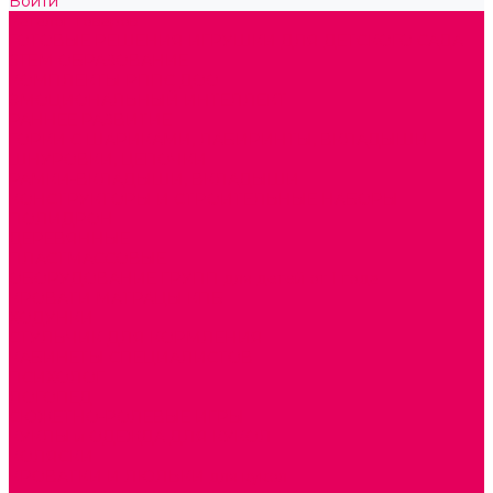
Войти
Каталог товаров
ГОТОВЫЕ РЕШЕНИЯ ИГРУШКИ ДЛЯ ДЕТСКОГО САДА
STEM ОБРАЗОВАНИЕ
КОМПЛЕКТЫ РППС ДОО
ЭМОЦИОНАЛЬНЫЙ ИНТЕЛЛЕКТ
РАННЕЕ РАЗВИТИЕ
ГОРКИ С ШАРИКАМИ, ЛАБИРИНТЫ, ВКЛАДЫШИ
ШНУРОВКИ, ЦЕПОЧКИ
РАМКИ-ВКЛАДЫШИ, ВКЛАДЫШИ
КОНСТРУКТОРЫ И СТРОИТЕЛЬНЫЕ НАБОРЫ
ПОЛИДРОН
ДЕРЕВЯННЫЕ
ПЛАСТМАССОВЫЕ
ОБОРУДОВАНИЕ ГРУПП для детей от 1 года
КРОВАТИ МАТРАЦЫ КПБ
ХОДУНКИ
СТУЛЬЧИК ДЛЯ КОРМЛЕНИЯ
КАБИНЕТЫ СПЕЦИАЛИСТОВ
ПСИХОЛОГ
ЛОГОПЕД
СЮЖЕТНО-РОЛЕВЫЕ ИГРЫ
КУКЛЫ и ОДЕЖДА ДЛЯ КУКОЛ
КОЛЯСКИ
КРОВАТКИ И ЛЮЛЬКИ для кукол