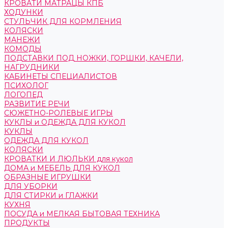
КРОВАТИ МАТРАЦЫ КПБ
ХОДУНКИ
СТУЛЬЧИК ДЛЯ КОРМЛЕНИЯ
КОЛЯСКИ
МАНЕЖИ
КОМОДЫ
ПОДСТАВКИ ПОД НОЖКИ, ГОРШКИ, КАЧЕЛИ,
НАГРУДНИКИ
КАБИНЕТЫ СПЕЦИАЛИСТОВ
ПСИХОЛОГ
ЛОГОПЕД
РАЗВИТИЕ РЕЧИ
СЮЖЕТНО-РОЛЕВЫЕ ИГРЫ
КУКЛЫ и ОДЕЖДА ДЛЯ КУКОЛ
КУКЛЫ
ОДЕЖДА ДЛЯ КУКОЛ
КОЛЯСКИ
КРОВАТКИ И ЛЮЛЬКИ для кукол
ДОМА и МЕБЕЛЬ ДЛЯ КУКОЛ
ОБРАЗНЫЕ ИГРУШКИ
ДЛЯ УБОРКИ
ДЛЯ СТИРКИ и ГЛАЖКИ
КУХНЯ
ПОСУДА и МЕЛКАЯ БЫТОВАЯ ТЕХНИКА
ПРОДУКТЫ