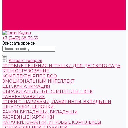
О компании
Контакты
Готовые решения
Политика конфиденциальности
Отзывы
Сертификаты
+7 (3452) 68-35-53
Заказать звонок
Каталог товаров
ГОТОВЫЕ РЕШЕНИЯ ИГРУШКИ ДЛЯ ДЕТСКОГО САДА
STEM ОБРАЗОВАНИЕ
КОМПЛЕКТЫ РППС ДОО
ЭМОЦИОНАЛЬНЫЙ ИНТЕЛЛЕКТ
ДЕТСКАЯ АНИМАЦИЯ
ОБРАЗОВАТЕЛЬНЫЕ КОМПЛЕКТЫ + КПК
РАННЕЕ РАЗВИТИЕ
ГОРКИ С ШАРИКАМИ, ЛАБИРИНТЫ, ВКЛАДЫШИ
ШНУРОВКИ, ЦЕПОЧКИ
РАМКИ-ВКЛАДЫШИ, ВКЛАДЫШИ
РАЗРЕЗНЫЕ КАРТИНКИ
КАТАЛКИ, КАЧАЛКИ, ИГРОВЫЕ КОМПЛЕКСЫ
СОРТИРОВЩИКИ, СТУЧАЛКИ