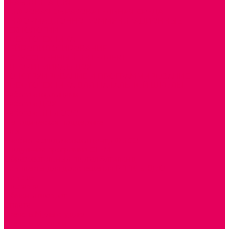
РЕАБИЛИТАЦИЯ
ЦИФРОВАЯ ОБРАЗОВАТЕЛЬНАЯ СРЕДА
ИНФОРМАЦИОННО-КОММУНИКАЦИОННЫЕ
ТЕХНОЛОГИИ
РОБОТОТЕХНИКА
НЕЙРОПИЛОТИРОВАНИЕ
ИСКУССТВЕННЫЙ ИНТЕЛЛЕКТ
АЛГОРИТМИКА В ДОУ
КОНСТРУИРОВАНИЕ И ПРОГРАММИРОВАНИЕ
РОБОТОТЕХНИКА ДЛЯ НАЧАЛЬНОЙ ШКОЛЫ
Работа с юр.лицами
Работа с ДОУ
Работа с ИП и ООО
Методическая поддержка
Блог
Учебно-методический центр ФИСО
Модульная программа СТЕМ
Образовательный портал Элтиленд
Комплекты для дооснащения РППС в ДОО
Помощь
Доставка
Обмен и возврат
Оплата
Скачать Мультстудию
Скачать каталоги