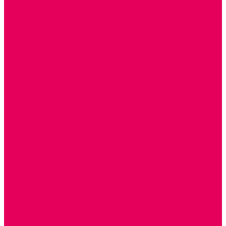
СТОЛЫ, СТУЛЬЯ
КРОВАТИ, МАТРАСЫ
ШКАФЫ (для одежды, полотенец, горшков)
СТЕНКИ ДЛЯ ИГРУШЕК
УГОЛКИ ПРИРОДЫ
ОБОРУДОВАНИЕ ДЛЯ ХРАНЕНИЯ СПОРТИНВЕНТАРЯ,
КНИГ, ИГРУШЕК
ИНФОРМАЦИОННЫЕ СТЕНДЫ
МЯГКАЯ МЕБЕЛЬ
СИСТЕМЫ ХРАНЕНИЯ
СТОЛЫ для ЛЕГО
МАРКИРОВКА МЕБЕЛИ
КУХОННАЯ МЕБЕЛЬ
СКЛАДИРУЕМАЯ МЕБЕЛЬ, МЕБЕЛЬ ТРАНСФОРМЕР
ПОДУШКИ, ОДЕЯЛА, КПБ, ПОЛОТЕНЦА
КРУПНОГАБАРИТНОЕ ИГРОВОЕ ОБОРУДОВАНИЕ
ДИДАКТИЧЕСКИЕ, НАПОЛЬНЫЕ ИГРУШКИ и КОВРИКИ
ДОМА
ГОРКИ
КАЧАЛКИ
МАШИНКИ
ИГРОВЫЕ КОМПЛЕКСЫ и НАБОРЫ
МАНЕЖИ
КАЧЕЛИ
КОНСТРУКТОРЫ