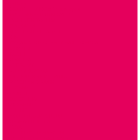
КОЛЯСКИ
КРОВАТКИ И ЛЮЛЬКИ для кукол
ДОМА и МЕБЕЛЬ ДЛЯ КУКОЛ
ОБРАЗНЫЕ ИГРУШКИ
ДЛЯ УБОРКИ
ДЛЯ СТИРКИ и ГЛАЖКИ
КУХНЯ
ПОСУДА и МЕЛКАЯ БЫТОВАЯ ТЕХНИКА
ПРОДУКТЫ
МАГАЗИН
БОЛЬНИЦА
МАСТЕРСКАЯ
ПАРИКМАХЕРСКАЯ
ТРАНСПОРТНЫЕ ИГРУШКИ
ПАРКОВКИ и ГАРАЖИ
ЛЕГКОВЫЕ
ГРУЗОВЫЕ
СПЕЦТЕХНИКА
СЛУЖЕБНЫЕ
ВОЕННЫЕ
САМОЛЕТЫ, ВЕРТОЛЕТЫ
ЖЕЛЕЗНАЯ ДОРОГА
ШКОЛА
ТЕМАТИЧЕСКИЕ НАБОРЫ
ТЕМАТИЧЕСКИЕ КОСТЮМЫ