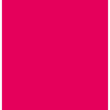
ДЕРЕВЯННЫЕ
ПЛАСТМАССОВЫЕ
ИЗ ПВХ
МАГНИТНЫЕ
РОБОТОТЕХНИЧЕСКИЕ
МЕТАЛЛИЧЕСКИЕ
ЛЕГО для ДОУ
НАУЧНО-ПОЗНАВАТЕЛЬНЫЕ
ОБОРУДОВАНИЕ ГРУПП для детей от 1 года
КРОВАТИ МАТРАЦЫ КПБ
ХОДУНКИ
СТУЛЬЧИК ДЛЯ КОРМЛЕНИЯ
КОЛЯСКИ
МАНЕЖИ
КОМОДЫ
ПОДСТАВКИ ПОД НОЖКИ, ГОРШКИ, КАЧЕЛИ,
НАГРУДНИКИ
КАБИНЕТЫ СПЕЦИАЛИСТОВ
ПСИХОЛОГ
ЛОГОПЕД
РАЗВИТИЕ РЕЧИ
СЮЖЕТНО-РОЛЕВЫЕ ИГРЫ
КУКЛЫ и ОДЕЖДА ДЛЯ КУКОЛ
КУКЛЫ
ОДЕЖДА ДЛЯ КУКОЛ