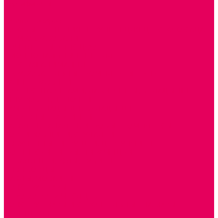
Сертификаты
...
Каталог товаров
ГОТОВЫЕ РЕШЕНИЯ ИГРУШКИ ДЛЯ ДЕТСКОГО САДА
STEM ОБРАЗОВАНИЕ
КОМПЛЕКТЫ РППС ДОО
ЭМОЦИОНАЛЬНЫЙ ИНТЕЛЛЕКТ
ДЕТСКАЯ АНИМАЦИЯ
ОБРАЗОВАТЕЛЬНЫЕ КОМПЛЕКТЫ + КПК
РАННЕЕ РАЗВИТИЕ
ГОРКИ С ШАРИКАМИ, ЛАБИРИНТЫ, ВКЛАДЫШИ
ШНУРОВКИ, ЦЕПОЧКИ
РАМКИ-ВКЛАДЫШИ, ВКЛАДЫШИ
РАЗРЕЗНЫЕ КАРТИНКИ
КАТАЛКИ, КАЧАЛКИ, ИГРОВЫЕ КОМПЛЕКСЫ
СОРТИРОВЩИКИ, СТУЧАЛКИ
ОЗВУЧЕННЫЕ ИГРУШКИ, ДЕРГУНЧИКИ
ЛОГИЧЕСКИЕ ИГРЫ, ПИРАМИДКИ
НЕВАЛЯШКИ, ЮЛЫ, КУБИКИ
БИЗИБОРДЫ
ПАЗЛЫ, МОЗАИКИ
КОНСТРУКТОРЫ
ИГРОВОЕ ОТ 2 МЕСЯЦЕВ
КОНСТРУКТОРЫ И СТРОИТЕЛЬНЫЕ НАБОРЫ
ПОЛИДРОН