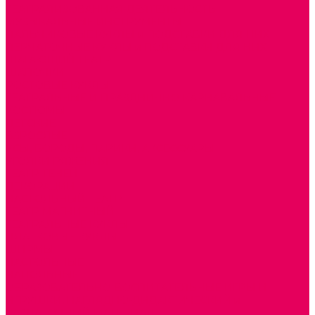
ТЕАТРАЛИЗОВАННАЯ ДЕЯТЕЛЬНОСТЬ
МУЗЫКАЛЬНЫЕ ИНСТРУМЕНТЫ
ПАЛЬЧИКОВЫЕ КУКЛЫ и ПОДСТАВКИ ДЛЯ НИХ
ПЕРЧАТОЧНЫЕ КУКЛЫ и ПОДСТАВКИ ДЛЯ НИХ
ШАГАЮЩИЙ ТЕАТР
ШАПОЧКИ
РОСТОВЫЕ КУКЛЫ
ТЕАТРАЛЬНЫЕ И ПРАЗДНИЧНО-КАРНАВАЛЬНЫЕ
КОСТЮМЫ
ДЕТСКИЕ
ВЗРОСЛЫЕ
УСЫ, БОРОДЫ, ПАРИКИ, АКСЕССУАРЫ
УГОЛКИ РЯЖЕНИЯ
ТЕАТР ТЕНЕЙ
ДЕКОРАЦИИ
НАСТОЛЬНЫЙ ТЕАТР
ТЕАТР МАГНИТНЫЙ
ТЕАТРАЛЬНЫЕ КУКЛЫ
ПЛАТКОВЫЕ КУКЛЫ
ШИРМЫ
НАСТОЛЬНЫЕ
НАПОЛЬНЫЕ
ОБРАЗОВАТЕЛЬНО-ВОСПИТАТЕЛЬНЫЕ ИГРЫ И
ИГРУШКИ, НАГЛЯДНО-ДИДАКТИЧЕСКИЙ и
РАЗДАТОЧНЫЙ МАТЕРИАЛ