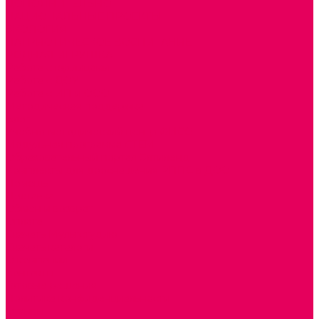
ДОПОЛНИТЕЛЬНО
НАЦИОНАЛЬНЫЕ ПРОЕКТЫ
ЭКОЛОГИЯ
ПАТРИОТИЧЕСКОЕ ВОСПИТАНИЕ
РОДНАЯ ИГРУШКА
Работа с юр.лицами
Работа с ДОУ
Работа с ИП и ООО
Методическая поддержка
Блог
Учебно-методический центр ФИСО
Модульная программа СТЕМ
Образовательный портал Элтиленд
Комплекты для дооснащения РППС в ДОО
Помощь
Доставка
Обмен и возврат
Оплата
Скачать Мультстудию
Скачать каталоги
О компании
Контакты
Готовые решения
Политика конфиденциальности
Отзывы