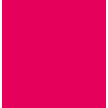
ИГРЫ НИКИТИНА
МОЗАИКИ И КУБИКИ С КАРТИНКАМИ И СХЕМАМИ
ДОСУГОВЫЕ ИГРЫ И ГОЛОВОЛОМКИ
ДОМИНО
ЛОТО
ШАХМАТЫ, ШАШКИ
ГОЛОВОЛОМКИ
НАПОЛЬНЫЕ
НАСТОЛЬНЫЕ
МАТЕРИАЛЫ МОНТЕССОРИ
ПЕСОК и ВОДА ИГРЫ и ОБОРУДОВАНИЕ
СЕНСОМОТОРНОЕ РАЗВИТИЕ
РАЗВИТИЕ РЕЧИ и ОБУЧЕНИЕ ГРАМОТЕ
ГРАФОМОТОРНОЕ РАЗВИТИЕ
ИНОСТРАННЫЕ ЯЗЫКИ
ЭЛЕМЕНТАРНЫЕ МАТЕМАТИЧЕСКИЕ ПРЕДСТАВЛЕНИЯ
ИССЛЕДОВАТЕЛЬСКАЯ ДЕЯТЕЛЬНОСТЬ
ПРАВИЛА ДОРОЖНОГО ДВИЖЕНИЯ и ОБЖ
ОЗНАКОМЛЕНИЕ С СОЛНЕЧНОЙ СИСТЕМОЙ
СОЦИАЛЬНОЕ ВОСПИТАНИЕ
ИГРЫ ВОСКОБОВИЧА
ПОДГОТОВКА К ШКОЛЕ
ОКРУЖАЮЩИЙ МИР
ИГРЫ НА ЛИПУЧКАХ из ПЛАСТИКА
ИГРЫ НА ЛИПУЧКАХ из ФЕТРА