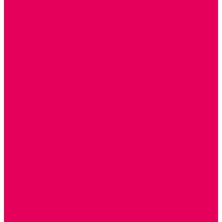
ИЗОБРАЗИТЕЛЬНАЯ ДЕЯТЕЛЬНОСТЬ
ОБОРУДОВАНИЕ для ИЗО
ПОСОБИЯ для ИЗО
СПОРТИВНОЕ ОБОРУДОВАНИЕ и ИНВЕНТАРЬ
ОБОРУДОВАНИЕ ДЛЯ БАССЕЙНОВ
МЯГКИЕ МОДУЛИ
СТРОИТЕЛЬНЫЕ НАБОРЫ
МАТЫ
ТРЕНАЖЕРЫ
ОБРУЧИ, СКАКАЛКИ, ПАЛКИ, ЛЕНТЫ, МЯЧИ
СПОРТИВНЫЙ ИНВЕНТРЬ
СПОРТИВНЫЕ ИГРЫ
ИНВЕНТАРЬ
ТРЕНАЖЕРЫ
БАЛАНСИРЫ и ЛЕСЕНКИ
СПОРТКОМПЛЕКСЫ, ШВЕДСКИЕ СТЕНКИ,
СКАЛОДРОМЫ
СКАМЬИ ГИМНАСТИЧЕСКИЕ
ТАКТИЛЬНЫЕ ДОРОЖКИ
ВЕЛОСИПЕДЫ И САМОКАТЫ
МЕБЕЛЬ ДОУ
БАНКЕТКИ, СКАМЕЙКИ, ЗЕРКАЛА, РОСТОМЕРЫ
СТОЛЫ для ЖЕЛЕЗНОЙ ДОРОГИ
ИГРОВАЯ МЕБЕЛЬ