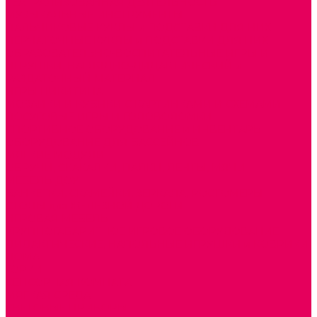
ТЕАТРАЛИЗОВАННАЯ ДЕЯТЕЛЬНОСТЬ
МУЗЫКАЛЬНЫЕ ИНСТРУМЕНТЫ
ПАЛЬЧИКОВЫЕ КУКЛЫ и ПОДСТАВКИ ДЛЯ НИХ
ПЕРЧАТОЧНЫЕ КУКЛЫ и ПОДСТАВКИ ДЛЯ НИХ
ОБРАЗОВАТЕЛЬНО-ВОСПИТАТЕЛЬНЫЕ ИГРЫ И
ИГРУШКИ, НАГЛЯДНО-ДИДАКТИЧЕСКИЙ и
РАЗДАТОЧНЫЙ МАТЕРИАЛ
ИГРЫ НИКИТИНА
МОЗАИКИ И КУБИКИ С КАРТИНКАМИ И СХЕМАМИ
ДОСУГОВЫЕ ИГРЫ И ГОЛОВОЛОМКИ
СПОРТИВНОЕ ОБОРУДОВАНИЕ и ИНВЕНТАРЬ
ОБОРУДОВАНИЕ ДЛЯ БАССЕЙНОВ
МЯГКИЕ МОДУЛИ
ОБРУЧИ, СКАКАЛКИ, ПАЛКИ, ЛЕНТЫ, МЯЧИ
МЕБЕЛЬ ДОУ
БАНКЕТКИ, СКАМЕЙКИ, ЗЕРКАЛА, РОСТОМЕРЫ
СТОЛЫ для ЖЕЛЕЗНОЙ ДОРОГИ
ИГРОВАЯ МЕБЕЛЬ
КРУПНОГАБАРИТНОЕ ИГРОВОЕ ОБОРУДОВАНИЕ
ДИДАКТИЧЕСКИЕ, НАПОЛЬНЫЕ ИГРУШКИ и КОВРИКИ
ДОМА
ГОРКИ
СЕНСОРНАЯ КОМНАТА
МЯГКАЯ СРЕДА
СВЕТОВЫЕ ПРИБОРЫ