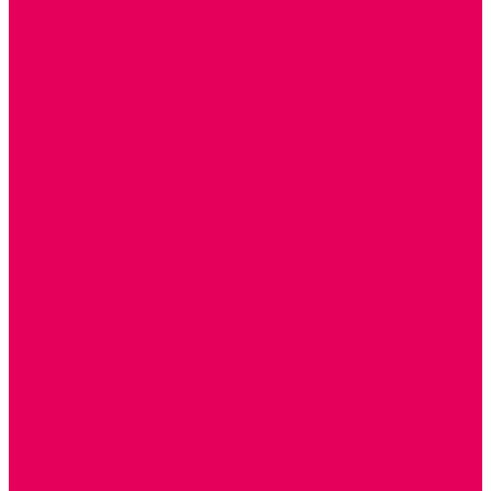
ДИДАКТИЧЕСКИЕ ПАНЕЛИ и БИЗИБОРДЫ
ЭЛЕМЕНТЫ ДЕКОРА
МОЗАИКИ НАСТЕННЫЕ
СЕНСОРНАЯ КОМНАТА
МЯГКАЯ СРЕДА
СВЕТОВЫЕ ПРИБОРЫ
ДОПОЛНИТЕЛЬНО
НАСТЕННОЕ ОБОРУДОВАНИЕ
НАЦИОНАЛЬНЫЕ ПРОЕКТЫ
ЭКОЛОГИЯ
ПАТРИОТИЧЕСКОЕ ВОСПИТАНИЕ
ИГРУШКИ-ЗАБАВЫ, НАРОДНЫЕ ИГРУШКИ
НАРОДНЫЕ ПРОМЫСЛЫ
ДЫМКА
КАРГОПОЛЬ
ХОХЛОМА
ГОРОДЕЦ
ГЖЕЛЬ
МЕЗЕНЬ
ФИЛИМОНОВО
РОДНАЯ ИГРУШКА
СЕМЬЯ. СЕМЕЙНЫЕ ЦЕННОСТИ.
ФИНАНСОВАЯ ГРАМОТНОСТЬ
ДОСТУПНАЯ СРЕДА
ТАКТИЛЬНЫЕ ОЩУЩЕНИЯ