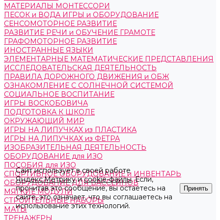
МАТЕРИАЛЫ МОНТЕССОРИ
ПЕСОК и ВОДА ИГРЫ и ОБОРУДОВАНИЕ
СЕНСОМОТОРНОЕ РАЗВИТИЕ
РАЗВИТИЕ РЕЧИ и ОБУЧЕНИЕ ГРАМОТЕ
ГРАФОМОТОРНОЕ РАЗВИТИЕ
ИНОСТРАННЫЕ ЯЗЫКИ
ЭЛЕМЕНТАРНЫЕ МАТЕМАТИЧЕСКИЕ ПРЕДСТАВЛЕНИЯ
ИССЛЕДОВАТЕЛЬСКАЯ ДЕЯТЕЛЬНОСТЬ
ПРАВИЛА ДОРОЖНОГО ДВИЖЕНИЯ и ОБЖ
ОЗНАКОМЛЕНИЕ С СОЛНЕЧНОЙ СИСТЕМОЙ
СОЦИАЛЬНОЕ ВОСПИТАНИЕ
ИГРЫ ВОСКОБОВИЧА
ПОДГОТОВКА К ШКОЛЕ
ОКРУЖАЮЩИЙ МИР
ИГРЫ НА ЛИПУЧКАХ из ПЛАСТИКА
ИГРЫ НА ЛИПУЧКАХ из ФЕТРА
ИЗОБРАЗИТЕЛЬНАЯ ДЕЯТЕЛЬНОСТЬ
ОБОРУДОВАНИЕ для ИЗО
ПОСОБИЯ для ИЗО
Сайт использует в своей работе
СПОРТИВНОЕ ОБОРУДОВАНИЕ и ИНВЕНТАРЬ
Яндекс.Метрику
и
cookie-файлы
. Если,
ОБОРУДОВАНИЕ ДЛЯ БАССЕЙНОВ
прочитав это сообщение, вы остаетесь на
Принять
МЯГКИЕ МОДУЛИ
сайте, это означает, что вы соглашаетесь на
СТРОИТЕЛЬНЫЕ НАБОРЫ
использование этих технологий.
МАТЫ
ТРЕНАЖЕРЫ