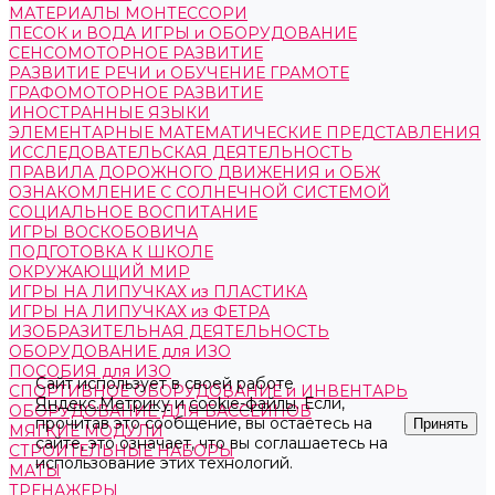
МАТЕРИАЛЫ МОНТЕССОРИ
ПЕСОК и ВОДА ИГРЫ и ОБОРУДОВАНИЕ
СЕНСОМОТОРНОЕ РАЗВИТИЕ
РАЗВИТИЕ РЕЧИ и ОБУЧЕНИЕ ГРАМОТЕ
ГРАФОМОТОРНОЕ РАЗВИТИЕ
ИНОСТРАННЫЕ ЯЗЫКИ
ЭЛЕМЕНТАРНЫЕ МАТЕМАТИЧЕСКИЕ ПРЕДСТАВЛЕНИЯ
ИССЛЕДОВАТЕЛЬСКАЯ ДЕЯТЕЛЬНОСТЬ
ПРАВИЛА ДОРОЖНОГО ДВИЖЕНИЯ и ОБЖ
ОЗНАКОМЛЕНИЕ С СОЛНЕЧНОЙ СИСТЕМОЙ
СОЦИАЛЬНОЕ ВОСПИТАНИЕ
ИГРЫ ВОСКОБОВИЧА
ПОДГОТОВКА К ШКОЛЕ
ОКРУЖАЮЩИЙ МИР
ИГРЫ НА ЛИПУЧКАХ из ПЛАСТИКА
ИГРЫ НА ЛИПУЧКАХ из ФЕТРА
ИЗОБРАЗИТЕЛЬНАЯ ДЕЯТЕЛЬНОСТЬ
ОБОРУДОВАНИЕ для ИЗО
ПОСОБИЯ для ИЗО
Сайт использует в своей работе
СПОРТИВНОЕ ОБОРУДОВАНИЕ и ИНВЕНТАРЬ
Яндекс.Метрику
и
cookie-файлы
. Если,
ОБОРУДОВАНИЕ ДЛЯ БАССЕЙНОВ
прочитав это сообщение, вы остаетесь на
Принять
МЯГКИЕ МОДУЛИ
сайте, это означает, что вы соглашаетесь на
СТРОИТЕЛЬНЫЕ НАБОРЫ
использование этих технологий.
МАТЫ
ТРЕНАЖЕРЫ