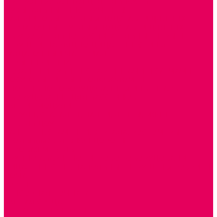
ТЕАТРАЛИЗОВАННАЯ ДЕЯТЕЛЬНОСТЬ
МУЗЫКАЛЬНЫЕ ИНСТРУМЕНТЫ
ПАЛЬЧИКОВЫЕ КУКЛЫ и ПОДСТАВКИ ДЛЯ НИХ
ПЕРЧАТОЧНЫЕ КУКЛЫ и ПОДСТАВКИ ДЛЯ НИХ
ОБРАЗОВАТЕЛЬНО-ВОСПИТАТЕЛЬНЫЕ ИГРЫ И
ИГРУШКИ, НАГЛЯДНО-ДИДАКТИЧЕСКИЙ и
РАЗДАТОЧНЫЙ МАТЕРИАЛ
ИГРЫ НИКИТИНА
МОЗАИКИ И КУБИКИ С КАРТИНКАМИ И СХЕМАМИ
ДОСУГОВЫЕ ИГРЫ И ГОЛОВОЛОМКИ
СПОРТИВНОЕ ОБОРУДОВАНИЕ и ИНВЕНТАРЬ
ОБОРУДОВАНИЕ ДЛЯ БАССЕЙНОВ
МЯГКИЕ МОДУЛИ
ОБРУЧИ, СКАКАЛКИ, ПАЛКИ, ЛЕНТЫ, МЯЧИ
МЕБЕЛЬ ДОУ
БАНКЕТКИ, СКАМЕЙКИ, ЗЕРКАЛА, РОСТОМЕРЫ
СТОЛЫ для ЖЕЛЕЗНОЙ ДОРОГИ
ИГРОВАЯ МЕБЕЛЬ
КРУПНОГАБАРИТНОЕ ИГРОВОЕ ОБОРУДОВАНИЕ
ДИДАКТИЧЕСКИЕ, НАПОЛЬНЫЕ ИГРУШКИ и КОВРИКИ
ДОМА
ГОРКИ
СЕНСОРНАЯ КОМНАТА
МЯГКАЯ СРЕДА
СВЕТОВЫЕ ПРИБОРЫ