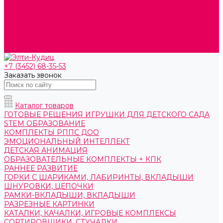
О компании
Контакты
Готовые решения
Политика конфиденциальности
Отзывы
Сертификаты
+7 (3452) 68-35-53
Заказать звонок
Каталог товаров
ГОТОВЫЕ РЕШЕНИЯ ИГРУШКИ ДЛЯ ДЕТСКОГО САДА
STEM ОБРАЗОВАНИЕ
КОМПЛЕКТЫ РППС ДОО
ЭМОЦИОНАЛЬНЫЙ ИНТЕЛЛЕКТ
ДЕТСКАЯ АНИМАЦИЯ
ОБРАЗОВАТЕЛЬНЫЕ КОМПЛЕКТЫ + КПК
РАННЕЕ РАЗВИТИЕ
ГОРКИ С ШАРИКАМИ, ЛАБИРИНТЫ, ВКЛАДЫШИ
ШНУРОВКИ, ЦЕПОЧКИ
РАМКИ-ВКЛАДЫШИ, ВКЛАДЫШИ
РАЗРЕЗНЫЕ КАРТИНКИ
КАТАЛКИ, КАЧАЛКИ, ИГРОВЫЕ КОМПЛЕКСЫ
СОРТИРОВЩИКИ, СТУЧАЛКИ