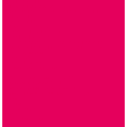
РЕАБИЛИТАЦИЯ
ЦИФРОВАЯ ОБРАЗОВАТЕЛЬНАЯ СРЕДА
ИНФОРМАЦИОННО-КОММУНИКАЦИОННЫЕ
ТЕХНОЛОГИИ
РОБОТОТЕХНИКА
НЕЙРОПИЛОТИРОВАНИЕ
ИСКУССТВЕННЫЙ ИНТЕЛЛЕКТ
АЛГОРИТМИКА В ДОУ
КОНСТРУИРОВАНИЕ И ПРОГРАММИРОВАНИЕ
РОБОТОТЕХНИКА ДЛЯ НАЧАЛЬНОЙ ШКОЛЫ
Работа с юр.лицами
Работа с ДОУ
Работа с ИП и ООО
Методическая поддержка
Блог
Учебно-методический центр ФИСО
Модульная программа СТЕМ
Образовательный портал Элтиленд
Комплекты для дооснащения РППС в ДОО
Помощь
Доставка
Обмен и возврат
Оплата
Скачать Мультстудию
Скачать каталоги