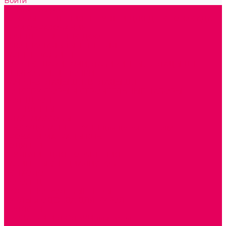
Войти
Каталог товаров
ГОТОВЫЕ РЕШЕНИЯ ИГРУШКИ ДЛЯ ДЕТСКОГО САДА
STEM ОБРАЗОВАНИЕ
КОМПЛЕКТЫ РППС ДОО
ЭМОЦИОНАЛЬНЫЙ ИНТЕЛЛЕКТ
РАННЕЕ РАЗВИТИЕ
ГОРКИ С ШАРИКАМИ, ЛАБИРИНТЫ, ВКЛАДЫШИ
ШНУРОВКИ, ЦЕПОЧКИ
РАМКИ-ВКЛАДЫШИ, ВКЛАДЫШИ
КОНСТРУКТОРЫ И СТРОИТЕЛЬНЫЕ НАБОРЫ
ПОЛИДРОН
ДЕРЕВЯННЫЕ
ПЛАСТМАССОВЫЕ
ОБОРУДОВАНИЕ ГРУПП для детей от 1 года
КРОВАТИ МАТРАЦЫ КПБ
ХОДУНКИ
СТУЛЬЧИК ДЛЯ КОРМЛЕНИЯ
КАБИНЕТЫ СПЕЦИАЛИСТОВ
ПСИХОЛОГ
ЛОГОПЕД
СЮЖЕТНО-РОЛЕВЫЕ ИГРЫ
КУКЛЫ и ОДЕЖДА ДЛЯ КУКОЛ
КОЛЯСКИ
КРОВАТКИ И ЛЮЛЬКИ для кукол