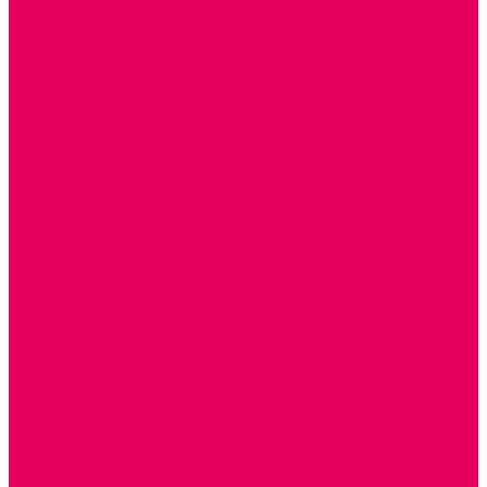
ДОПОЛНИТЕЛЬНО
НАЦИОНАЛЬНЫЕ ПРОЕКТЫ
ЭКОЛОГИЯ
ПАТРИОТИЧЕСКОЕ ВОСПИТАНИЕ
РОДНАЯ ИГРУШКА
Работа с юр.лицами
Работа с ДОУ
Работа с ИП и ООО
Методическая поддержка
Блог
Учебно-методический центр ФИСО
Модульная программа СТЕМ
Образовательный портал Элтиленд
Комплекты для дооснащения РППС в ДОО
Помощь
Доставка
Обмен и возврат
Оплата
Скачать Мультстудию
Скачать каталоги
О компании
Контакты
Готовые решения
Политика конфиденциальности
Отзывы