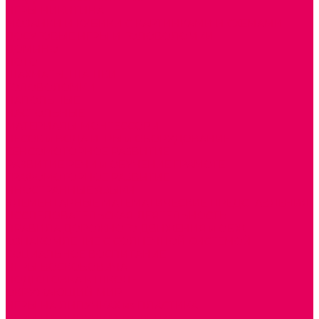
ИГРЫ НИКИТИНА
МОЗАИКИ И КУБИКИ С КАРТИНКАМИ И СХЕМАМИ
ДОСУГОВЫЕ ИГРЫ И ГОЛОВОЛОМКИ
ДОМИНО
ЛОТО
ШАХМАТЫ, ШАШКИ
ГОЛОВОЛОМКИ
НАПОЛЬНЫЕ
НАСТОЛЬНЫЕ
МАТЕРИАЛЫ МОНТЕССОРИ
ПЕСОК и ВОДА ИГРЫ и ОБОРУДОВАНИЕ
СЕНСОМОТОРНОЕ РАЗВИТИЕ
РАЗВИТИЕ РЕЧИ и ОБУЧЕНИЕ ГРАМОТЕ
ГРАФОМОТОРНОЕ РАЗВИТИЕ
ИНОСТРАННЫЕ ЯЗЫКИ
ЭЛЕМЕНТАРНЫЕ МАТЕМАТИЧЕСКИЕ ПРЕДСТАВЛЕНИЯ
ИССЛЕДОВАТЕЛЬСКАЯ ДЕЯТЕЛЬНОСТЬ
ПРАВИЛА ДОРОЖНОГО ДВИЖЕНИЯ и ОБЖ
ОЗНАКОМЛЕНИЕ С СОЛНЕЧНОЙ СИСТЕМОЙ
СОЦИАЛЬНОЕ ВОСПИТАНИЕ
ИГРЫ ВОСКОБОВИЧА
ПОДГОТОВКА К ШКОЛЕ
ОКРУЖАЮЩИЙ МИР
ИГРЫ НА ЛИПУЧКАХ из ПЛАСТИКА
ИГРЫ НА ЛИПУЧКАХ из ФЕТРА