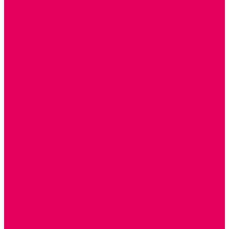
СТОЛЫ, СТУЛЬЯ
КРОВАТИ, МАТРАСЫ
ШКАФЫ (для одежды, полотенец, горшков)
СТЕНКИ ДЛЯ ИГРУШЕК
УГОЛКИ ПРИРОДЫ
ОБОРУДОВАНИЕ ДЛЯ ХРАНЕНИЯ СПОРТИНВЕНТАРЯ,
КНИГ, ИГРУШЕК
ИНФОРМАЦИОННЫЕ СТЕНДЫ
МЯГКАЯ МЕБЕЛЬ
СИСТЕМЫ ХРАНЕНИЯ
СТОЛЫ для ЛЕГО
МАРКИРОВКА МЕБЕЛИ
КУХОННАЯ МЕБЕЛЬ
СКЛАДИРУЕМАЯ МЕБЕЛЬ, МЕБЕЛЬ ТРАНСФОРМЕР
ПОДУШКИ, ОДЕЯЛА, КПБ, ПОЛОТЕНЦА
КРУПНОГАБАРИТНОЕ ИГРОВОЕ ОБОРУДОВАНИЕ
ДИДАКТИЧЕСКИЕ, НАПОЛЬНЫЕ ИГРУШКИ и КОВРИКИ
ДОМА
ГОРКИ
КАЧАЛКИ
МАШИНКИ
ИГРОВЫЕ КОМПЛЕКСЫ и НАБОРЫ
МАНЕЖИ
КАЧЕЛИ
КОНСТРУКТОРЫ