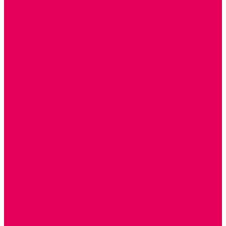
ДЕРЕВЯННЫЕ
ПЛАСТМАССОВЫЕ
ИЗ ПВХ
МАГНИТНЫЕ
РОБОТОТЕХНИЧЕСКИЕ
МЕТАЛЛИЧЕСКИЕ
ЛЕГО для ДОУ
НАУЧНО-ПОЗНАВАТЕЛЬНЫЕ
ОБОРУДОВАНИЕ ГРУПП для детей от 1 года
КРОВАТИ МАТРАЦЫ КПБ
ХОДУНКИ
СТУЛЬЧИК ДЛЯ КОРМЛЕНИЯ
КОЛЯСКИ
МАНЕЖИ
КОМОДЫ
ПОДСТАВКИ ПОД НОЖКИ, ГОРШКИ, КАЧЕЛИ,
НАГРУДНИКИ
КАБИНЕТЫ СПЕЦИАЛИСТОВ
ПСИХОЛОГ
ЛОГОПЕД
РАЗВИТИЕ РЕЧИ
СЮЖЕТНО-РОЛЕВЫЕ ИГРЫ
КУКЛЫ и ОДЕЖДА ДЛЯ КУКОЛ
КУКЛЫ
ОДЕЖДА ДЛЯ КУКОЛ