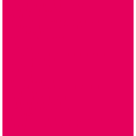
ИЗОБРАЗИТЕЛЬНАЯ ДЕЯТЕЛЬНОСТЬ
ОБОРУДОВАНИЕ для ИЗО
ПОСОБИЯ для ИЗО
СПОРТИВНОЕ ОБОРУДОВАНИЕ и ИНВЕНТАРЬ
ОБОРУДОВАНИЕ ДЛЯ БАССЕЙНОВ
МЯГКИЕ МОДУЛИ
СТРОИТЕЛЬНЫЕ НАБОРЫ
МАТЫ
ТРЕНАЖЕРЫ
ОБРУЧИ, СКАКАЛКИ, ПАЛКИ, ЛЕНТЫ, МЯЧИ
СПОРТИВНЫЙ ИНВЕНТРЬ
СПОРТИВНЫЕ ИГРЫ
ИНВЕНТАРЬ
ТРЕНАЖЕРЫ
БАЛАНСИРЫ и ЛЕСЕНКИ
СПОРТКОМПЛЕКСЫ, ШВЕДСКИЕ СТЕНКИ,
СКАЛОДРОМЫ
СКАМЬИ ГИМНАСТИЧЕСКИЕ
ТАКТИЛЬНЫЕ ДОРОЖКИ
ВЕЛОСИПЕДЫ И САМОКАТЫ
МЕБЕЛЬ ДОУ
БАНКЕТКИ, СКАМЕЙКИ, ЗЕРКАЛА, РОСТОМЕРЫ
СТОЛЫ для ЖЕЛЕЗНОЙ ДОРОГИ
ИГРОВАЯ МЕБЕЛЬ