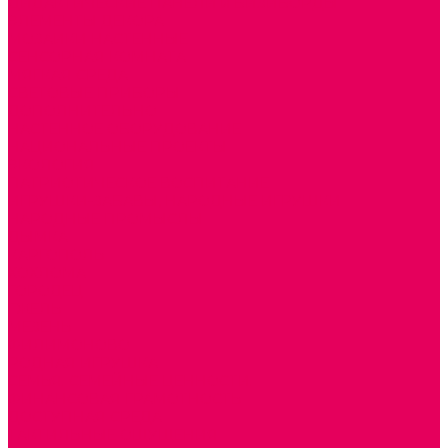
ДИДАКТИЧЕСКИЕ ПАНЕЛИ и БИЗИБОРДЫ
ЭЛЕМЕНТЫ ДЕКОРА
МОЗАИКИ НАСТЕННЫЕ
СЕНСОРНАЯ КОМНАТА
МЯГКАЯ СРЕДА
СВЕТОВЫЕ ПРИБОРЫ
ДОПОЛНИТЕЛЬНО
НАСТЕННОЕ ОБОРУДОВАНИЕ
НАЦИОНАЛЬНЫЕ ПРОЕКТЫ
ЭКОЛОГИЯ
ПАТРИОТИЧЕСКОЕ ВОСПИТАНИЕ
ИГРУШКИ-ЗАБАВЫ, НАРОДНЫЕ ИГРУШКИ
НАРОДНЫЕ ПРОМЫСЛЫ
ДЫМКА
КАРГОПОЛЬ
ХОХЛОМА
ГОРОДЕЦ
ГЖЕЛЬ
МЕЗЕНЬ
ФИЛИМОНОВО
РОДНАЯ ИГРУШКА
СЕМЬЯ. СЕМЕЙНЫЕ ЦЕННОСТИ.
ФИНАНСОВАЯ ГРАМОТНОСТЬ
ДОСТУПНАЯ СРЕДА
ТАКТИЛЬНЫЕ ОЩУЩЕНИЯ