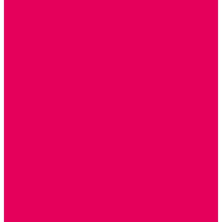
Сертификаты
...
Каталог товаров
ГОТОВЫЕ РЕШЕНИЯ ИГРУШКИ ДЛЯ ДЕТСКОГО САДА
STEM ОБРАЗОВАНИЕ
КОМПЛЕКТЫ РППС ДОО
ЭМОЦИОНАЛЬНЫЙ ИНТЕЛЛЕКТ
ДЕТСКАЯ АНИМАЦИЯ
ОБРАЗОВАТЕЛЬНЫЕ КОМПЛЕКТЫ + КПК
РАННЕЕ РАЗВИТИЕ
ГОРКИ С ШАРИКАМИ, ЛАБИРИНТЫ, ВКЛАДЫШИ
ШНУРОВКИ, ЦЕПОЧКИ
РАМКИ-ВКЛАДЫШИ, ВКЛАДЫШИ
РАЗРЕЗНЫЕ КАРТИНКИ
КАТАЛКИ, КАЧАЛКИ, ИГРОВЫЕ КОМПЛЕКСЫ
СОРТИРОВЩИКИ, СТУЧАЛКИ
ОЗВУЧЕННЫЕ ИГРУШКИ, ДЕРГУНЧИКИ
ЛОГИЧЕСКИЕ ИГРЫ, ПИРАМИДКИ
НЕВАЛЯШКИ, ЮЛЫ, КУБИКИ
БИЗИБОРДЫ
ПАЗЛЫ, МОЗАИКИ
КОНСТРУКТОРЫ
ИГРОВОЕ ОТ 2 МЕСЯЦЕВ
КОНСТРУКТОРЫ И СТРОИТЕЛЬНЫЕ НАБОРЫ
ПОЛИДРОН