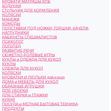
КРОВАТИ МАТРАЦЫ КПБ
ХОДУНКИ
СТУЛЬЧИК ДЛЯ КОРМЛЕНИЯ
КОЛЯСКИ
МАНЕЖИ
КОМОДЫ
ПОДСТАВКИ ПОД НОЖКИ, ГОРШКИ, КАЧЕЛИ,
НАГРУДНИКИ
КАБИНЕТЫ СПЕЦИАЛИСТОВ
ПСИХОЛОГ
ЛОГОПЕД
РАЗВИТИЕ РЕЧИ
СЮЖЕТНО-РОЛЕВЫЕ ИГРЫ
КУКЛЫ и ОДЕЖДА ДЛЯ КУКОЛ
КУКЛЫ
ОДЕЖДА ДЛЯ КУКОЛ
КОЛЯСКИ
КРОВАТКИ И ЛЮЛЬКИ для кукол
ДОМА и МЕБЕЛЬ ДЛЯ КУКОЛ
ОБРАЗНЫЕ ИГРУШКИ
ДЛЯ УБОРКИ
ДЛЯ СТИРКИ и ГЛАЖКИ
КУХНЯ
ПОСУДА и МЕЛКАЯ БЫТОВАЯ ТЕХНИКА
ПРОДУКТЫ