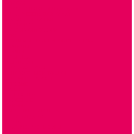
КОЛЯСКИ
КРОВАТКИ И ЛЮЛЬКИ для кукол
ДОМА и МЕБЕЛЬ ДЛЯ КУКОЛ
ОБРАЗНЫЕ ИГРУШКИ
ДЛЯ УБОРКИ
ДЛЯ СТИРКИ и ГЛАЖКИ
КУХНЯ
ПОСУДА и МЕЛКАЯ БЫТОВАЯ ТЕХНИКА
ПРОДУКТЫ
МАГАЗИН
БОЛЬНИЦА
МАСТЕРСКАЯ
ПАРИКМАХЕРСКАЯ
ТРАНСПОРТНЫЕ ИГРУШКИ
ПАРКОВКИ и ГАРАЖИ
ЛЕГКОВЫЕ
ГРУЗОВЫЕ
СПЕЦТЕХНИКА
СЛУЖЕБНЫЕ
ВОЕННЫЕ
САМОЛЕТЫ, ВЕРТОЛЕТЫ
ЖЕЛЕЗНАЯ ДОРОГА
ШКОЛА
ТЕМАТИЧЕСКИЕ НАБОРЫ
ТЕМАТИЧЕСКИЕ КОСТЮМЫ