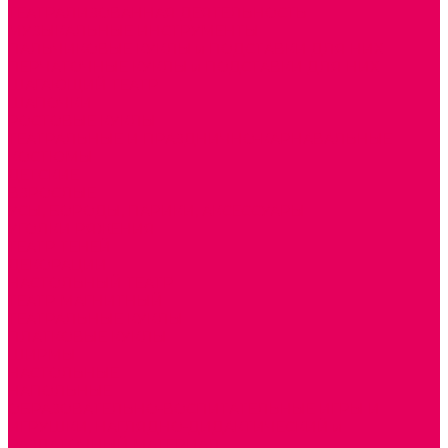
ТЕАТРАЛИЗОВАННАЯ ДЕЯТЕЛЬНОСТЬ
МУЗЫКАЛЬНЫЕ ИНСТРУМЕНТЫ
ПАЛЬЧИКОВЫЕ КУКЛЫ и ПОДСТАВКИ ДЛЯ НИХ
ПЕРЧАТОЧНЫЕ КУКЛЫ и ПОДСТАВКИ ДЛЯ НИХ
ШАГАЮЩИЙ ТЕАТР
ШАПОЧКИ
РОСТОВЫЕ КУКЛЫ
ТЕАТРАЛЬНЫЕ И ПРАЗДНИЧНО-КАРНАВАЛЬНЫЕ
КОСТЮМЫ
ДЕТСКИЕ
ВЗРОСЛЫЕ
УСЫ, БОРОДЫ, ПАРИКИ, АКСЕССУАРЫ
УГОЛКИ РЯЖЕНИЯ
ТЕАТР ТЕНЕЙ
ДЕКОРАЦИИ
НАСТОЛЬНЫЙ ТЕАТР
ТЕАТР МАГНИТНЫЙ
ТЕАТРАЛЬНЫЕ КУКЛЫ
ПЛАТКОВЫЕ КУКЛЫ
ШИРМЫ
НАСТОЛЬНЫЕ
НАПОЛЬНЫЕ
ОБРАЗОВАТЕЛЬНО-ВОСПИТАТЕЛЬНЫЕ ИГРЫ И
ИГРУШКИ, НАГЛЯДНО-ДИДАКТИЧЕСКИЙ и
РАЗДАТОЧНЫЙ МАТЕРИАЛ