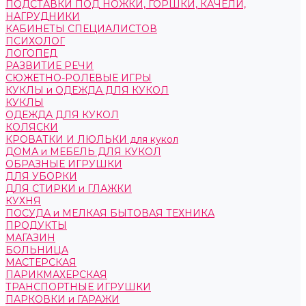
ПОДСТАВКИ ПОД НОЖКИ, ГОРШКИ, КАЧЕЛИ,
НАГРУДНИКИ
КАБИНЕТЫ СПЕЦИАЛИСТОВ
ПСИХОЛОГ
ЛОГОПЕД
РАЗВИТИЕ РЕЧИ
СЮЖЕТНО-РОЛЕВЫЕ ИГРЫ
КУКЛЫ и ОДЕЖДА ДЛЯ КУКОЛ
КУКЛЫ
ОДЕЖДА ДЛЯ КУКОЛ
КОЛЯСКИ
КРОВАТКИ И ЛЮЛЬКИ для кукол
ДОМА и МЕБЕЛЬ ДЛЯ КУКОЛ
ОБРАЗНЫЕ ИГРУШКИ
ДЛЯ УБОРКИ
ДЛЯ СТИРКИ и ГЛАЖКИ
КУХНЯ
ПОСУДА и МЕЛКАЯ БЫТОВАЯ ТЕХНИКА
ПРОДУКТЫ
МАГАЗИН
БОЛЬНИЦА
МАСТЕРСКАЯ
ПАРИКМАХЕРСКАЯ
ТРАНСПОРТНЫЕ ИГРУШКИ
ПАРКОВКИ и ГАРАЖИ