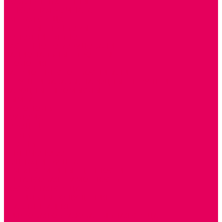
МОЗАИКИ НАСТЕННЫЕ
СЕНСОРНАЯ КОМНАТА
МЯГКАЯ СРЕДА
СВЕТОВЫЕ ПРИБОРЫ
ДОПОЛНИТЕЛЬНО
НАСТЕННОЕ ОБОРУДОВАНИЕ
НАЦИОНАЛЬНЫЕ ПРОЕКТЫ
ЭКОЛОГИЯ
ПАТРИОТИЧЕСКОЕ ВОСПИТАНИЕ
ИГРУШКИ-ЗАБАВЫ, НАРОДНЫЕ ИГРУШКИ
НАРОДНЫЕ ПРОМЫСЛЫ
ДЫМКА
КАРГОПОЛЬ
ХОХЛОМА
ГОРОДЕЦ
ГЖЕЛЬ
МЕЗЕНЬ
ФИЛИМОНОВО
РОДНАЯ ИГРУШКА
СЕМЬЯ. СЕМЕЙНЫЕ ЦЕННОСТИ.
ФИНАНСОВАЯ ГРАМОТНОСТЬ
ДОСТУПНАЯ СРЕДА
ТАКТИЛЬНЫЕ ОЩУЩЕНИЯ
РЕАБИЛИТАЦИЯ
ЦИФРОВАЯ ОБРАЗОВАТЕЛЬНАЯ СРЕДА