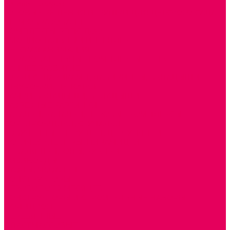
Каталог товаров
ГОТОВЫЕ РЕШЕНИЯ ИГРУШКИ ДЛЯ ДЕТСКОГО САДА
STEM ОБРАЗОВАНИЕ
КОМПЛЕКТЫ РППС ДОО
ЭМОЦИОНАЛЬНЫЙ ИНТЕЛЛЕКТ
ДЕТСКАЯ АНИМАЦИЯ
ОБРАЗОВАТЕЛЬНЫЕ КОМПЛЕКТЫ + КПК
РАННЕЕ РАЗВИТИЕ
ГОРКИ С ШАРИКАМИ, ЛАБИРИНТЫ, ВКЛАДЫШИ
ШНУРОВКИ, ЦЕПОЧКИ
РАМКИ-ВКЛАДЫШИ, ВКЛАДЫШИ
РАЗРЕЗНЫЕ КАРТИНКИ
КАТАЛКИ, КАЧАЛКИ, ИГРОВЫЕ КОМПЛЕКСЫ
СОРТИРОВЩИКИ, СТУЧАЛКИ
ОЗВУЧЕННЫЕ ИГРУШКИ, ДЕРГУНЧИКИ
ЛОГИЧЕСКИЕ ИГРЫ, ПИРАМИДКИ
НЕВАЛЯШКИ, ЮЛЫ, КУБИКИ
БИЗИБОРДЫ
ПАЗЛЫ, МОЗАИКИ
КОНСТРУКТОРЫ
ИГРОВОЕ ОТ 2 МЕСЯЦЕВ
КОНСТРУКТОРЫ И СТРОИТЕЛЬНЫЕ НАБОРЫ
ПОЛИДРОН
ДЕРЕВЯННЫЕ
ПЛАСТМАССОВЫЕ