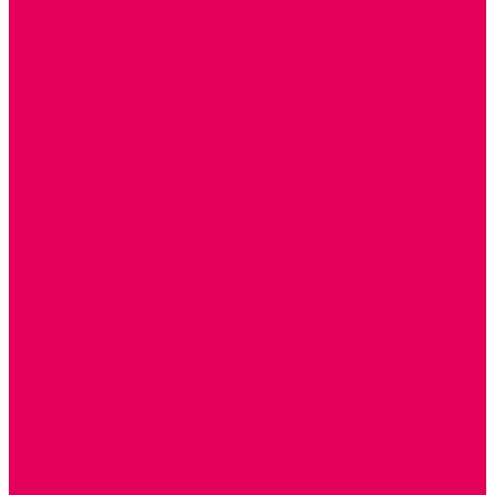
ГОТОВЫЕ РЕШЕНИЯ ИГРУШКИ ДЛЯ ДЕТСКОГО САДА
STEM ОБРАЗОВАНИЕ
КОМПЛЕКТЫ РППС ДОО
ЭМОЦИОНАЛЬНЫЙ ИНТЕЛЛЕКТ
РАННЕЕ РАЗВИТИЕ
ГОРКИ С ШАРИКАМИ, ЛАБИРИНТЫ, ВКЛАДЫШИ
ШНУРОВКИ, ЦЕПОЧКИ
РАМКИ-ВКЛАДЫШИ, ВКЛАДЫШИ
КОНСТРУКТОРЫ И СТРОИТЕЛЬНЫЕ НАБОРЫ
ПОЛИДРОН
ДЕРЕВЯННЫЕ
ПЛАСТМАССОВЫЕ
ОБОРУДОВАНИЕ ГРУПП для детей от 1 года
КРОВАТИ МАТРАЦЫ КПБ
ХОДУНКИ
СТУЛЬЧИК ДЛЯ КОРМЛЕНИЯ
КАБИНЕТЫ СПЕЦИАЛИСТОВ
ПСИХОЛОГ
ЛОГОПЕД
СЮЖЕТНО-РОЛЕВЫЕ ИГРЫ
КУКЛЫ и ОДЕЖДА ДЛЯ КУКОЛ
КОЛЯСКИ
КРОВАТКИ И ЛЮЛЬКИ для кукол
ТЕАТРАЛИЗОВАННАЯ ДЕЯТЕЛЬНОСТЬ
МУЗЫКАЛЬНЫЕ ИНСТРУМЕНТЫ