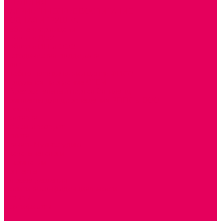
ЭКОЛОГИЯ
ПАТРИОТИЧЕСКОЕ ВОСПИТАНИЕ
РОДНАЯ ИГРУШКА
Работа с юр.лицами
Работа с ДОУ
Работа с ИП и ООО
Методическая поддержка
Блог
Учебно-методический центр ФИСО
Модульная программа СТЕМ
Образовательный портал Элтиленд
Комплекты для дооснащения РППС в ДОО
Помощь
Доставка
Обмен и возврат
Оплата
Скачать Мультстудию
Скачать каталоги
О компании
Контакты
Готовые решения
Политика конфиденциальности
Отзывы
Сертификаты
...