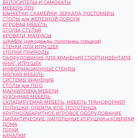
ВЕЛОСИПЕДЫ И САМОКАТЫ
МЕБЕЛЬ ДОУ
БАНКЕТКИ, СКАМЕЙКИ, ЗЕРКАЛА, РОСТОМЕРЫ
СТОЛЫ для ЖЕЛЕЗНОЙ ДОРОГИ
ИГРОВАЯ МЕБЕЛЬ
СТОЛЫ, СТУЛЬЯ
КРОВАТИ, МАТРАСЫ
ШКАФЫ (для одежды, полотенец, горшков)
СТЕНКИ ДЛЯ ИГРУШЕК
УГОЛКИ ПРИРОДЫ
ОБОРУДОВАНИЕ ДЛЯ ХРАНЕНИЯ СПОРТИНВЕНТАРЯ,
КНИГ, ИГРУШЕК
ИНФОРМАЦИОННЫЕ СТЕНДЫ
МЯГКАЯ МЕБЕЛЬ
СИСТЕМЫ ХРАНЕНИЯ
СТОЛЫ для ЛЕГО
МАРКИРОВКА МЕБЕЛИ
КУХОННАЯ МЕБЕЛЬ
СКЛАДИРУЕМАЯ МЕБЕЛЬ, МЕБЕЛЬ ТРАНСФОРМЕР
ПОДУШКИ, ОДЕЯЛА, КПБ, ПОЛОТЕНЦА
КРУПНОГАБАРИТНОЕ ИГРОВОЕ ОБОРУДОВАНИЕ
ДИДАКТИЧЕСКИЕ, НАПОЛЬНЫЕ ИГРУШКИ и КОВРИКИ
ДОМА
ГОРКИ
КАЧАЛКИ