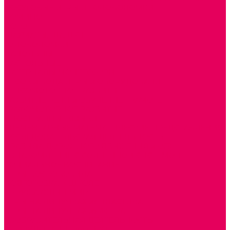
ДОСУГОВЫЕ ИГРЫ И ГОЛОВОЛОМКИ
ДОМИНО
ЛОТО
ШАХМАТЫ, ШАШКИ
ГОЛОВОЛОМКИ
НАПОЛЬНЫЕ
НАСТОЛЬНЫЕ
МАТЕРИАЛЫ МОНТЕССОРИ
ПЕСОК и ВОДА ИГРЫ и ОБОРУДОВАНИЕ
СЕНСОМОТОРНОЕ РАЗВИТИЕ
РАЗВИТИЕ РЕЧИ и ОБУЧЕНИЕ ГРАМОТЕ
ГРАФОМОТОРНОЕ РАЗВИТИЕ
ИНОСТРАННЫЕ ЯЗЫКИ
ЭЛЕМЕНТАРНЫЕ МАТЕМАТИЧЕСКИЕ ПРЕДСТАВЛЕНИЯ
ИССЛЕДОВАТЕЛЬСКАЯ ДЕЯТЕЛЬНОСТЬ
ПРАВИЛА ДОРОЖНОГО ДВИЖЕНИЯ и ОБЖ
ОЗНАКОМЛЕНИЕ С СОЛНЕЧНОЙ СИСТЕМОЙ
СОЦИАЛЬНОЕ ВОСПИТАНИЕ
ИГРЫ ВОСКОБОВИЧА
ПОДГОТОВКА К ШКОЛЕ
ОКРУЖАЮЩИЙ МИР
ИГРЫ НА ЛИПУЧКАХ из ПЛАСТИКА
ИГРЫ НА ЛИПУЧКАХ из ФЕТРА
ИЗОБРАЗИТЕЛЬНАЯ ДЕЯТЕЛЬНОСТЬ
ОБОРУДОВАНИЕ для ИЗО