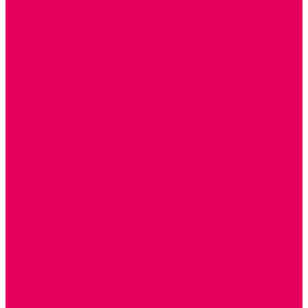
ПАЛЬЧИКОВЫЕ КУКЛЫ и ПОДСТАВКИ ДЛЯ НИХ
ПЕРЧАТОЧНЫЕ КУКЛЫ и ПОДСТАВКИ ДЛЯ НИХ
ОБРАЗОВАТЕЛЬНО-ВОСПИТАТЕЛЬНЫЕ ИГРЫ И
ИГРУШКИ, НАГЛЯДНО-ДИДАКТИЧЕСКИЙ и
РАЗДАТОЧНЫЙ МАТЕРИАЛ
ИГРЫ НИКИТИНА
МОЗАИКИ И КУБИКИ С КАРТИНКАМИ И СХЕМАМИ
ДОСУГОВЫЕ ИГРЫ И ГОЛОВОЛОМКИ
СПОРТИВНОЕ ОБОРУДОВАНИЕ и ИНВЕНТАРЬ
ОБОРУДОВАНИЕ ДЛЯ БАССЕЙНОВ
МЯГКИЕ МОДУЛИ
ОБРУЧИ, СКАКАЛКИ, ПАЛКИ, ЛЕНТЫ, МЯЧИ
МЕБЕЛЬ ДОУ
БАНКЕТКИ, СКАМЕЙКИ, ЗЕРКАЛА, РОСТОМЕРЫ
СТОЛЫ для ЖЕЛЕЗНОЙ ДОРОГИ
ИГРОВАЯ МЕБЕЛЬ
КРУПНОГАБАРИТНОЕ ИГРОВОЕ ОБОРУДОВАНИЕ
ДИДАКТИЧЕСКИЕ, НАПОЛЬНЫЕ ИГРУШКИ и КОВРИКИ
ДОМА
ГОРКИ
СЕНСОРНАЯ КОМНАТА
МЯГКАЯ СРЕДА
СВЕТОВЫЕ ПРИБОРЫ
ДОПОЛНИТЕЛЬНО
НАЦИОНАЛЬНЫЕ ПРОЕКТЫ