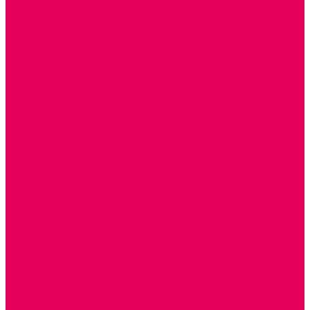
ИЗ ПВХ
МАГНИТНЫЕ
РОБОТОТЕХНИЧЕСКИЕ
МЕТАЛЛИЧЕСКИЕ
ЛЕГО для ДОУ
НАУЧНО-ПОЗНАВАТЕЛЬНЫЕ
ОБОРУДОВАНИЕ ГРУПП для детей от 1 года
КРОВАТИ МАТРАЦЫ КПБ
ХОДУНКИ
СТУЛЬЧИК ДЛЯ КОРМЛЕНИЯ
КОЛЯСКИ
МАНЕЖИ
КОМОДЫ
ПОДСТАВКИ ПОД НОЖКИ, ГОРШКИ, КАЧЕЛИ,
НАГРУДНИКИ
КАБИНЕТЫ СПЕЦИАЛИСТОВ
ПСИХОЛОГ
ЛОГОПЕД
РАЗВИТИЕ РЕЧИ
СЮЖЕТНО-РОЛЕВЫЕ ИГРЫ
КУКЛЫ и ОДЕЖДА ДЛЯ КУКОЛ
КУКЛЫ
ОДЕЖДА ДЛЯ КУКОЛ
КОЛЯСКИ
КРОВАТКИ И ЛЮЛЬКИ для кукол