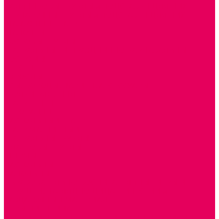
ПАЛЬЧИКОВЫЕ КУКЛЫ и ПОДСТАВКИ ДЛЯ НИХ
ПЕРЧАТОЧНЫЕ КУКЛЫ и ПОДСТАВКИ ДЛЯ НИХ
ШАГАЮЩИЙ ТЕАТР
ШАПОЧКИ
РОСТОВЫЕ КУКЛЫ
ТЕАТРАЛЬНЫЕ И ПРАЗДНИЧНО-КАРНАВАЛЬНЫЕ
КОСТЮМЫ
ДЕТСКИЕ
ВЗРОСЛЫЕ
УСЫ, БОРОДЫ, ПАРИКИ, АКСЕССУАРЫ
УГОЛКИ РЯЖЕНИЯ
ТЕАТР ТЕНЕЙ
ДЕКОРАЦИИ
НАСТОЛЬНЫЙ ТЕАТР
ТЕАТР МАГНИТНЫЙ
ТЕАТРАЛЬНЫЕ КУКЛЫ
ПЛАТКОВЫЕ КУКЛЫ
ШИРМЫ
НАСТОЛЬНЫЕ
НАПОЛЬНЫЕ
ОБРАЗОВАТЕЛЬНО-ВОСПИТАТЕЛЬНЫЕ ИГРЫ И
ИГРУШКИ, НАГЛЯДНО-ДИДАКТИЧЕСКИЙ и
РАЗДАТОЧНЫЙ МАТЕРИАЛ
ИГРЫ НИКИТИНА
МОЗАИКИ И КУБИКИ С КАРТИНКАМИ И СХЕМАМИ