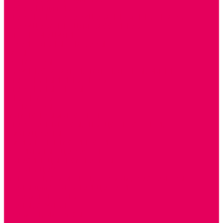
ПОСОБИЯ для ИЗО
СПОРТИВНОЕ ОБОРУДОВАНИЕ и ИНВЕНТАРЬ
ОБОРУДОВАНИЕ ДЛЯ БАССЕЙНОВ
МЯГКИЕ МОДУЛИ
СТРОИТЕЛЬНЫЕ НАБОРЫ
МАТЫ
ТРЕНАЖЕРЫ
ОБРУЧИ, СКАКАЛКИ, ПАЛКИ, ЛЕНТЫ, МЯЧИ
СПОРТИВНЫЙ ИНВЕНТРЬ
СПОРТИВНЫЕ ИГРЫ
ИНВЕНТАРЬ
ТРЕНАЖЕРЫ
БАЛАНСИРЫ и ЛЕСЕНКИ
СПОРТКОМПЛЕКСЫ, ШВЕДСКИЕ СТЕНКИ,
СКАЛОДРОМЫ
СКАМЬИ ГИМНАСТИЧЕСКИЕ
ТАКТИЛЬНЫЕ ДОРОЖКИ
ВЕЛОСИПЕДЫ И САМОКАТЫ
МЕБЕЛЬ ДОУ
БАНКЕТКИ, СКАМЕЙКИ, ЗЕРКАЛА, РОСТОМЕРЫ
СТОЛЫ для ЖЕЛЕЗНОЙ ДОРОГИ
ИГРОВАЯ МЕБЕЛЬ
СТОЛЫ, СТУЛЬЯ
КРОВАТИ, МАТРАСЫ