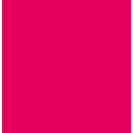
ШКАФЫ (для одежды, полотенец, горшков)
СТЕНКИ ДЛЯ ИГРУШЕК
УГОЛКИ ПРИРОДЫ
ОБОРУДОВАНИЕ ДЛЯ ХРАНЕНИЯ СПОРТИНВЕНТАРЯ,
КНИГ, ИГРУШЕК
ИНФОРМАЦИОННЫЕ СТЕНДЫ
МЯГКАЯ МЕБЕЛЬ
СИСТЕМЫ ХРАНЕНИЯ
СТОЛЫ для ЛЕГО
МАРКИРОВКА МЕБЕЛИ
КУХОННАЯ МЕБЕЛЬ
СКЛАДИРУЕМАЯ МЕБЕЛЬ, МЕБЕЛЬ ТРАНСФОРМЕР
ПОДУШКИ, ОДЕЯЛА, КПБ, ПОЛОТЕНЦА
КРУПНОГАБАРИТНОЕ ИГРОВОЕ ОБОРУДОВАНИЕ
ДИДАКТИЧЕСКИЕ, НАПОЛЬНЫЕ ИГРУШКИ и КОВРИКИ
ДОМА
ГОРКИ
КАЧАЛКИ
МАШИНКИ
ИГРОВЫЕ КОМПЛЕКСЫ и НАБОРЫ
МАНЕЖИ
КАЧЕЛИ
КОНСТРУКТОРЫ
ДИДАКТИЧЕСКИЕ ПАНЕЛИ и БИЗИБОРДЫ
ЭЛЕМЕНТЫ ДЕКОРА