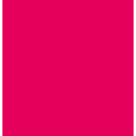
ИНФОРМАЦИОННО-КОММУНИКАЦИОННЫЕ
ТЕХНОЛОГИИ
РОБОТОТЕХНИКА
НЕЙРОПИЛОТИРОВАНИЕ
ИСКУССТВЕННЫЙ ИНТЕЛЛЕКТ
АЛГОРИТМИКА В ДОУ
КОНСТРУИРОВАНИЕ И ПРОГРАММИРОВАНИЕ
РОБОТОТЕХНИКА ДЛЯ НАЧАЛЬНОЙ ШКОЛЫ
Работа с юр.лицами
Работа с ДОУ
Работа с ИП и ООО
Методическая поддержка
Блог
Учебно-методический центр ФИСО
Модульная программа СТЕМ
Образовательный портал Элтиленд
Комплекты для дооснащения РППС в ДОО
Помощь
Доставка
Обмен и возврат
Оплата
Скачать Мультстудию
Скачать каталоги
О компании
Контакты