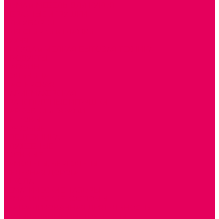
ДОМА и МЕБЕЛЬ ДЛЯ КУКОЛ
ОБРАЗНЫЕ ИГРУШКИ
ДЛЯ УБОРКИ
ДЛЯ СТИРКИ и ГЛАЖКИ
КУХНЯ
ПОСУДА и МЕЛКАЯ БЫТОВАЯ ТЕХНИКА
ПРОДУКТЫ
МАГАЗИН
БОЛЬНИЦА
МАСТЕРСКАЯ
ПАРИКМАХЕРСКАЯ
ТРАНСПОРТНЫЕ ИГРУШКИ
ПАРКОВКИ и ГАРАЖИ
ЛЕГКОВЫЕ
ГРУЗОВЫЕ
СПЕЦТЕХНИКА
СЛУЖЕБНЫЕ
ВОЕННЫЕ
САМОЛЕТЫ, ВЕРТОЛЕТЫ
ЖЕЛЕЗНАЯ ДОРОГА
ШКОЛА
ТЕМАТИЧЕСКИЕ НАБОРЫ
ТЕМАТИЧЕСКИЕ КОСТЮМЫ
ТЕАТРАЛИЗОВАННАЯ ДЕЯТЕЛЬНОСТЬ
МУЗЫКАЛЬНЫЕ ИНСТРУМЕНТЫ