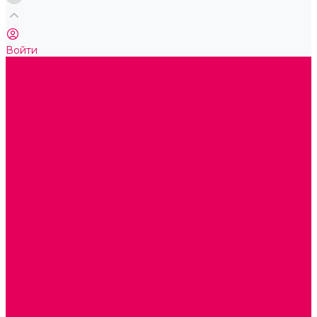
Войти
Каталог товаров
ГОТОВЫЕ РЕШЕНИЯ ИГРУШКИ ДЛЯ ДЕТСКОГО САДА
STEM ОБРАЗОВАНИЕ
КОМПЛЕКТЫ РППС ДОО
ЭМОЦИОНАЛЬНЫЙ ИНТЕЛЛЕКТ
РАННЕЕ РАЗВИТИЕ
ГОРКИ С ШАРИКАМИ, ЛАБИРИНТЫ, ВКЛАДЫШИ
ШНУРОВКИ, ЦЕПОЧКИ
РАМКИ-ВКЛАДЫШИ, ВКЛАДЫШИ
КОНСТРУКТОРЫ И СТРОИТЕЛЬНЫЕ НАБОРЫ
ПОЛИДРОН
ДЕРЕВЯННЫЕ
ПЛАСТМАССОВЫЕ
ОБОРУДОВАНИЕ ГРУПП для детей от 1 года
КРОВАТИ МАТРАЦЫ КПБ
ХОДУНКИ
СТУЛЬЧИК ДЛЯ КОРМЛЕНИЯ
КАБИНЕТЫ СПЕЦИАЛИСТОВ
ПСИХОЛОГ
ЛОГОПЕД