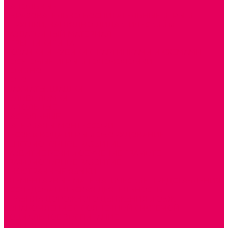
НАПОЛЬНЫЕ
ОБРАЗОВАТЕЛЬНО-ВОСПИТАТЕЛЬНЫЕ ИГРЫ И
ИГРУШКИ, НАГЛЯДНО-ДИДАКТИЧЕСКИЙ и
РАЗДАТОЧНЫЙ МАТЕРИАЛ
ИГРЫ НИКИТИНА
МОЗАИКИ И КУБИКИ С КАРТИНКАМИ И СХЕМАМИ
ДОСУГОВЫЕ ИГРЫ И ГОЛОВОЛОМКИ
ДОМИНО
ЛОТО
ШАХМАТЫ, ШАШКИ
ГОЛОВОЛОМКИ
НАПОЛЬНЫЕ
НАСТОЛЬНЫЕ
МАТЕРИАЛЫ МОНТЕССОРИ
ПЕСОК и ВОДА ИГРЫ и ОБОРУДОВАНИЕ
СЕНСОМОТОРНОЕ РАЗВИТИЕ
РАЗВИТИЕ РЕЧИ и ОБУЧЕНИЕ ГРАМОТЕ
ГРАФОМОТОРНОЕ РАЗВИТИЕ
ИНОСТРАННЫЕ ЯЗЫКИ
ЭЛЕМЕНТАРНЫЕ МАТЕМАТИЧЕСКИЕ ПРЕДСТАВЛЕНИЯ
ИССЛЕДОВАТЕЛЬСКАЯ ДЕЯТЕЛЬНОСТЬ
ПРАВИЛА ДОРОЖНОГО ДВИЖЕНИЯ и ОБЖ
ОЗНАКОМЛЕНИЕ С СОЛНЕЧНОЙ СИСТЕМОЙ
СОЦИАЛЬНОЕ ВОСПИТАНИЕ
ИГРЫ ВОСКОБОВИЧА