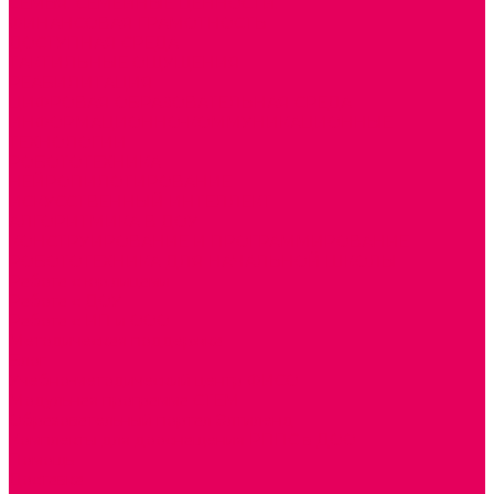
СЕМЬЯ. СЕМЕЙНЫЕ ЦЕННОСТИ.
ФИНАНСОВАЯ ГРАМОТНОСТЬ
ДОСТУПНАЯ СРЕДА
ТАКТИЛЬНЫЕ ОЩУЩЕНИЯ
РЕАБИЛИТАЦИЯ
ЦИФРОВАЯ ОБРАЗОВАТЕЛЬНАЯ СРЕДА
ИНФОРМАЦИОННО-КОММУНИКАЦИОННЫЕ
ТЕХНОЛОГИИ
РОБОТОТЕХНИКА
НЕЙРОПИЛОТИРОВАНИЕ
ИСКУССТВЕННЫЙ ИНТЕЛЛЕКТ
АЛГОРИТМИКА В ДОУ
КОНСТРУИРОВАНИЕ И ПРОГРАММИРОВАНИЕ
РОБОТОТЕХНИКА ДЛЯ НАЧАЛЬНОЙ ШКОЛЫ
Работа с юр.лицами
Работа с ДОУ
Работа с ИП и ООО
Методическая поддержка
Блог
Учебно-методический центр ФИСО
Модульная программа СТЕМ
Образовательный портал Элтиленд
Комплекты для дооснащения РППС в ДОО
Помощь
Доставка