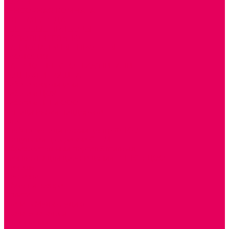
ГОРКИ
СЕНСОРНАЯ КОМНАТА
МЯГКАЯ СРЕДА
СВЕТОВЫЕ ПРИБОРЫ
ДОПОЛНИТЕЛЬНО
НАЦИОНАЛЬНЫЕ ПРОЕКТЫ
ЭКОЛОГИЯ
ПАТРИОТИЧЕСКОЕ ВОСПИТАНИЕ
РОДНАЯ ИГРУШКА
Работа с юр.лицами
Работа с ДОУ
Работа с ИП и ООО
Методическая поддержка
Блог
Учебно-методический центр ФИСО
Модульная программа СТЕМ
Образовательный портал Элтиленд
Комплекты для дооснащения РППС в ДОО
Помощь
Доставка
Обмен и возврат
Оплата
Скачать Мультстудию
Скачать каталоги
О компании