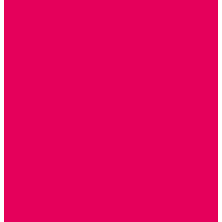
БАНКЕТКИ, СКАМЕЙКИ, ЗЕРКАЛА, РОСТОМЕРЫ
СТОЛЫ для ЖЕЛЕЗНОЙ ДОРОГИ
ИГРОВАЯ МЕБЕЛЬ
СТОЛЫ, СТУЛЬЯ
КРОВАТИ, МАТРАСЫ
ШКАФЫ (для одежды, полотенец, горшков)
СТЕНКИ ДЛЯ ИГРУШЕК
УГОЛКИ ПРИРОДЫ
ОБОРУДОВАНИЕ ДЛЯ ХРАНЕНИЯ СПОРТИНВЕНТАРЯ,
КНИГ, ИГРУШЕК
ИНФОРМАЦИОННЫЕ СТЕНДЫ
МЯГКАЯ МЕБЕЛЬ
СИСТЕМЫ ХРАНЕНИЯ
СТОЛЫ для ЛЕГО
МАРКИРОВКА МЕБЕЛИ
КУХОННАЯ МЕБЕЛЬ
СКЛАДИРУЕМАЯ МЕБЕЛЬ, МЕБЕЛЬ ТРАНСФОРМЕР
ПОДУШКИ, ОДЕЯЛА, КПБ, ПОЛОТЕНЦА
КРУПНОГАБАРИТНОЕ ИГРОВОЕ ОБОРУДОВАНИЕ
ДИДАКТИЧЕСКИЕ, НАПОЛЬНЫЕ ИГРУШКИ и КОВРИКИ
ДОМА
ГОРКИ
КАЧАЛКИ
МАШИНКИ