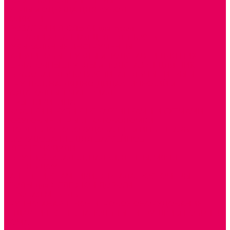
СЮЖЕТНО-РОЛЕВЫЕ ИГРЫ
КУКЛЫ и ОДЕЖДА ДЛЯ КУКОЛ
КОЛЯСКИ
КРОВАТКИ И ЛЮЛЬКИ для кукол
ТЕАТРАЛИЗОВАННАЯ ДЕЯТЕЛЬНОСТЬ
МУЗЫКАЛЬНЫЕ ИНСТРУМЕНТЫ
ПАЛЬЧИКОВЫЕ КУКЛЫ и ПОДСТАВКИ ДЛЯ НИХ
ПЕРЧАТОЧНЫЕ КУКЛЫ и ПОДСТАВКИ ДЛЯ НИХ
ОБРАЗОВАТЕЛЬНО-ВОСПИТАТЕЛЬНЫЕ ИГРЫ И
ИГРУШКИ, НАГЛЯДНО-ДИДАКТИЧЕСКИЙ и
РАЗДАТОЧНЫЙ МАТЕРИАЛ
ИГРЫ НИКИТИНА
МОЗАИКИ И КУБИКИ С КАРТИНКАМИ И СХЕМАМИ
ДОСУГОВЫЕ ИГРЫ И ГОЛОВОЛОМКИ
СПОРТИВНОЕ ОБОРУДОВАНИЕ и ИНВЕНТАРЬ
ОБОРУДОВАНИЕ ДЛЯ БАССЕЙНОВ
МЯГКИЕ МОДУЛИ
ОБРУЧИ, СКАКАЛКИ, ПАЛКИ, ЛЕНТЫ, МЯЧИ
МЕБЕЛЬ ДОУ
БАНКЕТКИ, СКАМЕЙКИ, ЗЕРКАЛА, РОСТОМЕРЫ
СТОЛЫ для ЖЕЛЕЗНОЙ ДОРОГИ
ИГРОВАЯ МЕБЕЛЬ
КРУПНОГАБАРИТНОЕ ИГРОВОЕ ОБОРУДОВАНИЕ
ДИДАКТИЧЕСКИЕ, НАПОЛЬНЫЕ ИГРУШКИ и КОВРИКИ
ДОМА