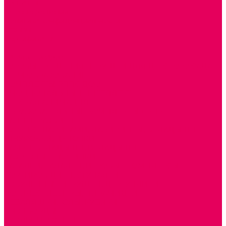
Контакты
Готовые решения
Политика конфиденциальности
Отзывы
Сертификаты
...
Каталог товаров
ГОТОВЫЕ РЕШЕНИЯ ИГРУШКИ ДЛЯ ДЕТСКОГО САДА
STEM ОБРАЗОВАНИЕ
КОМПЛЕКТЫ РППС ДОО
ЭМОЦИОНАЛЬНЫЙ ИНТЕЛЛЕКТ
ДЕТСКАЯ АНИМАЦИЯ
ОБРАЗОВАТЕЛЬНЫЕ КОМПЛЕКТЫ + КПК
РАННЕЕ РАЗВИТИЕ
ГОРКИ С ШАРИКАМИ, ЛАБИРИНТЫ, ВКЛАДЫШИ
ШНУРОВКИ, ЦЕПОЧКИ
РАМКИ-ВКЛАДЫШИ, ВКЛАДЫШИ
РАЗРЕЗНЫЕ КАРТИНКИ
КАТАЛКИ, КАЧАЛКИ, ИГРОВЫЕ КОМПЛЕКСЫ
СОРТИРОВЩИКИ, СТУЧАЛКИ
ОЗВУЧЕННЫЕ ИГРУШКИ, ДЕРГУНЧИКИ
ЛОГИЧЕСКИЕ ИГРЫ, ПИРАМИДКИ
НЕВАЛЯШКИ, ЮЛЫ, КУБИКИ
БИЗИБОРДЫ
ПАЗЛЫ, МОЗАИКИ