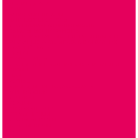
ЖЕЛЕЗНАЯ ДОРОГА
ШКОЛА
ТЕМАТИЧЕСКИЕ НАБОРЫ
ТЕМАТИЧЕСКИЕ КОСТЮМЫ
ТЕАТРАЛИЗОВАННАЯ ДЕЯТЕЛЬНОСТЬ
МУЗЫКАЛЬНЫЕ ИНСТРУМЕНТЫ
ПАЛЬЧИКОВЫЕ КУКЛЫ и ПОДСТАВКИ ДЛЯ НИХ
ПЕРЧАТОЧНЫЕ КУКЛЫ и ПОДСТАВКИ ДЛЯ НИХ
ШАГАЮЩИЙ ТЕАТР
ШАПОЧКИ
РОСТОВЫЕ КУКЛЫ
ТЕАТРАЛЬНЫЕ И ПРАЗДНИЧНО-КАРНАВАЛЬНЫЕ
КОСТЮМЫ
ДЕТСКИЕ
ВЗРОСЛЫЕ
УСЫ, БОРОДЫ, ПАРИКИ, АКСЕССУАРЫ
УГОЛКИ РЯЖЕНИЯ
ТЕАТР ТЕНЕЙ
ДЕКОРАЦИИ
НАСТОЛЬНЫЙ ТЕАТР
ТЕАТР МАГНИТНЫЙ
ТЕАТРАЛЬНЫЕ КУКЛЫ
ПЛАТКОВЫЕ КУКЛЫ
ШИРМЫ
НАСТОЛЬНЫЕ