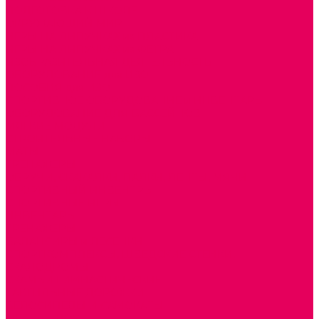
ПОДГОТОВКА К ШКОЛЕ
ОКРУЖАЮЩИЙ МИР
ИГРЫ НА ЛИПУЧКАХ из ПЛАСТИКА
ИГРЫ НА ЛИПУЧКАХ из ФЕТРА
ИЗОБРАЗИТЕЛЬНАЯ ДЕЯТЕЛЬНОСТЬ
ОБОРУДОВАНИЕ для ИЗО
ПОСОБИЯ для ИЗО
СПОРТИВНОЕ ОБОРУДОВАНИЕ и ИНВЕНТАРЬ
ОБОРУДОВАНИЕ ДЛЯ БАССЕЙНОВ
МЯГКИЕ МОДУЛИ
СТРОИТЕЛЬНЫЕ НАБОРЫ
МАТЫ
ТРЕНАЖЕРЫ
ОБРУЧИ, СКАКАЛКИ, ПАЛКИ, ЛЕНТЫ, МЯЧИ
СПОРТИВНЫЙ ИНВЕНТРЬ
СПОРТИВНЫЕ ИГРЫ
ИНВЕНТАРЬ
ТРЕНАЖЕРЫ
БАЛАНСИРЫ и ЛЕСЕНКИ
СПОРТКОМПЛЕКСЫ, ШВЕДСКИЕ СТЕНКИ,
СКАЛОДРОМЫ
СКАМЬИ ГИМНАСТИЧЕСКИЕ
ТАКТИЛЬНЫЕ ДОРОЖКИ
ВЕЛОСИПЕДЫ И САМОКАТЫ
МЕБЕЛЬ ДОУ