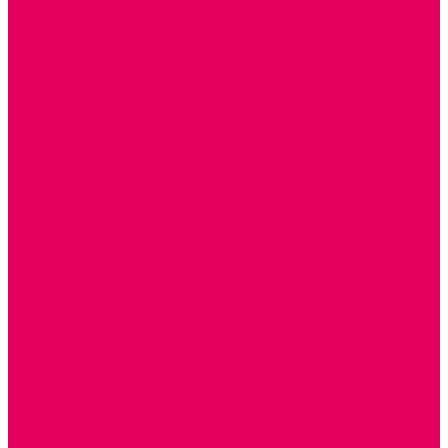
КОНСТРУКТОРЫ
ИГРОВОЕ ОТ 2 МЕСЯЦЕВ
КОНСТРУКТОРЫ И СТРОИТЕЛЬНЫЕ НАБОРЫ
ПОЛИДРОН
ДЕРЕВЯННЫЕ
ПЛАСТМАССОВЫЕ
ИЗ ПВХ
МАГНИТНЫЕ
РОБОТОТЕХНИЧЕСКИЕ
МЕТАЛЛИЧЕСКИЕ
ЛЕГО для ДОУ
НАУЧНО-ПОЗНАВАТЕЛЬНЫЕ
ОБОРУДОВАНИЕ ГРУПП для детей от 1 года
КРОВАТИ МАТРАЦЫ КПБ
ХОДУНКИ
СТУЛЬЧИК ДЛЯ КОРМЛЕНИЯ
КОЛЯСКИ
МАНЕЖИ
КОМОДЫ
ПОДСТАВКИ ПОД НОЖКИ, ГОРШКИ, КАЧЕЛИ,
НАГРУДНИКИ
КАБИНЕТЫ СПЕЦИАЛИСТОВ
ПСИХОЛОГ
ЛОГОПЕД
РАЗВИТИЕ РЕЧИ