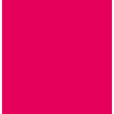
СЮЖЕТНО-РОЛЕВЫЕ ИГРЫ
КУКЛЫ и ОДЕЖДА ДЛЯ КУКОЛ
КУКЛЫ
ОДЕЖДА ДЛЯ КУКОЛ
КОЛЯСКИ
КРОВАТКИ И ЛЮЛЬКИ для кукол
ДОМА и МЕБЕЛЬ ДЛЯ КУКОЛ
ОБРАЗНЫЕ ИГРУШКИ
ДЛЯ УБОРКИ
ДЛЯ СТИРКИ и ГЛАЖКИ
КУХНЯ
ПОСУДА и МЕЛКАЯ БЫТОВАЯ ТЕХНИКА
ПРОДУКТЫ
МАГАЗИН
БОЛЬНИЦА
МАСТЕРСКАЯ
ПАРИКМАХЕРСКАЯ
ТРАНСПОРТНЫЕ ИГРУШКИ
ПАРКОВКИ и ГАРАЖИ
ЛЕГКОВЫЕ
ГРУЗОВЫЕ
СПЕЦТЕХНИКА
СЛУЖЕБНЫЕ
ВОЕННЫЕ
САМОЛЕТЫ, ВЕРТОЛЕТЫ