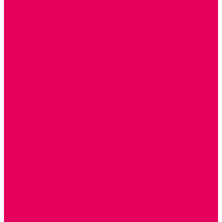
ИГРОВЫЕ КОМПЛЕКСЫ и НАБОРЫ
МАНЕЖИ
КАЧЕЛИ
КОНСТРУКТОРЫ
ДИДАКТИЧЕСКИЕ ПАНЕЛИ и БИЗИБОРДЫ
ЭЛЕМЕНТЫ ДЕКОРА
МОЗАИКИ НАСТЕННЫЕ
СЕНСОРНАЯ КОМНАТА
МЯГКАЯ СРЕДА
СВЕТОВЫЕ ПРИБОРЫ
ДОПОЛНИТЕЛЬНО
НАСТЕННОЕ ОБОРУДОВАНИЕ
НАЦИОНАЛЬНЫЕ ПРОЕКТЫ
ЭКОЛОГИЯ
ПАТРИОТИЧЕСКОЕ ВОСПИТАНИЕ
ИГРУШКИ-ЗАБАВЫ, НАРОДНЫЕ ИГРУШКИ
НАРОДНЫЕ ПРОМЫСЛЫ
ДЫМКА
КАРГОПОЛЬ
ХОХЛОМА
ГОРОДЕЦ
ГЖЕЛЬ
МЕЗЕНЬ
ФИЛИМОНОВО
РОДНАЯ ИГРУШКА