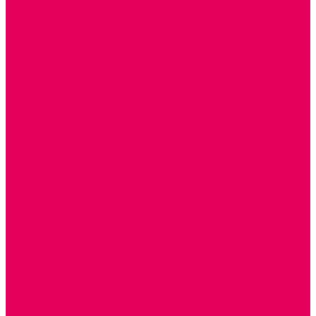
ИГРЫ НИКИТИНА
МОЗАИКИ И КУБИКИ С КАРТИНКАМИ И СХЕМАМИ
ДОСУГОВЫЕ ИГРЫ И ГОЛОВОЛОМКИ
ДОМИНО
ЛОТО
ШАХМАТЫ, ШАШКИ
ГОЛОВОЛОМКИ
НАПОЛЬНЫЕ
НАСТОЛЬНЫЕ
МАТЕРИАЛЫ МОНТЕССОРИ
ПЕСОК и ВОДА ИГРЫ и ОБОРУДОВАНИЕ
СЕНСОМОТОРНОЕ РАЗВИТИЕ
РАЗВИТИЕ РЕЧИ и ОБУЧЕНИЕ ГРАМОТЕ
ГРАФОМОТОРНОЕ РАЗВИТИЕ
ИНОСТРАННЫЕ ЯЗЫКИ
ЭЛЕМЕНТАРНЫЕ МАТЕМАТИЧЕСКИЕ ПРЕДСТАВЛЕНИЯ
ИССЛЕДОВАТЕЛЬСКАЯ ДЕЯТЕЛЬНОСТЬ
ПРАВИЛА ДОРОЖНОГО ДВИЖЕНИЯ и ОБЖ
ОЗНАКОМЛЕНИЕ С СОЛНЕЧНОЙ СИСТЕМОЙ
СОЦИАЛЬНОЕ ВОСПИТАНИЕ
ИГРЫ ВОСКОБОВИЧА
ПОДГОТОВКА К ШКОЛЕ
ОКРУЖАЮЩИЙ МИР
ИГРЫ НА ЛИПУЧКАХ из ПЛАСТИКА
ИГРЫ НА ЛИПУЧКАХ из ФЕТРА