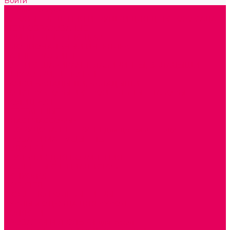
Войти
Каталог товаров
ГОТОВЫЕ РЕШЕНИЯ ИГРУШКИ ДЛЯ ДЕТСКОГО САДА
STEM ОБРАЗОВАНИЕ
КОМПЛЕКТЫ РППС ДОО
ЭМОЦИОНАЛЬНЫЙ ИНТЕЛЛЕКТ
РАННЕЕ РАЗВИТИЕ
ГОРКИ С ШАРИКАМИ, ЛАБИРИНТЫ, ВКЛАДЫШИ
ШНУРОВКИ, ЦЕПОЧКИ
РАМКИ-ВКЛАДЫШИ, ВКЛАДЫШИ
КОНСТРУКТОРЫ И СТРОИТЕЛЬНЫЕ НАБОРЫ
ПОЛИДРОН
ДЕРЕВЯННЫЕ
ПЛАСТМАССОВЫЕ
ОБОРУДОВАНИЕ ГРУПП для детей от 1 года
КРОВАТИ МАТРАЦЫ КПБ
ХОДУНКИ
СТУЛЬЧИК ДЛЯ КОРМЛЕНИЯ
КАБИНЕТЫ СПЕЦИАЛИСТОВ
ПСИХОЛОГ
ЛОГОПЕД
СЮЖЕТНО-РОЛЕВЫЕ ИГРЫ
КУКЛЫ и ОДЕЖДА ДЛЯ КУКОЛ
КОЛЯСКИ
КРОВАТКИ И ЛЮЛЬКИ для кукол