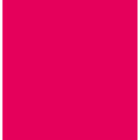
РЕАБИЛИТАЦИЯ
ЦИФРОВАЯ ОБРАЗОВАТЕЛЬНАЯ СРЕДА
ИНФОРМАЦИОННО-КОММУНИКАЦИОННЫЕ
ТЕХНОЛОГИИ
РОБОТОТЕХНИКА
НЕЙРОПИЛОТИРОВАНИЕ
ИСКУССТВЕННЫЙ ИНТЕЛЛЕКТ
АЛГОРИТМИКА В ДОУ
КОНСТРУИРОВАНИЕ И ПРОГРАММИРОВАНИЕ
РОБОТОТЕХНИКА ДЛЯ НАЧАЛЬНОЙ ШКОЛЫ
Работа с юр.лицами
Работа с ДОУ
Работа с ИП и ООО
Методическая поддержка
Блог
Учебно-методический центр ФИСО
Модульная программа СТЕМ
Образовательный портал Элтиленд
Комплекты для дооснащения РППС в ДОО
Помощь
Доставка
Обмен и возврат
Оплата
Скачать Мультстудию
Скачать каталоги