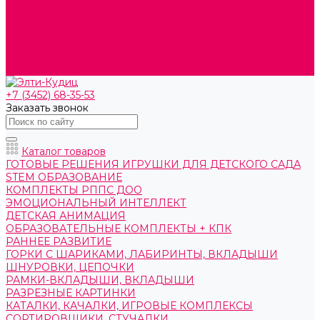
О компании
Контакты
Готовые решения
Политика конфиденциальности
Отзывы
Сертификаты
+7 (3452) 68-35-53
Заказать звонок
Каталог товаров
ГОТОВЫЕ РЕШЕНИЯ ИГРУШКИ ДЛЯ ДЕТСКОГО САДА
STEM ОБРАЗОВАНИЕ
КОМПЛЕКТЫ РППС ДОО
ЭМОЦИОНАЛЬНЫЙ ИНТЕЛЛЕКТ
ДЕТСКАЯ АНИМАЦИЯ
ОБРАЗОВАТЕЛЬНЫЕ КОМПЛЕКТЫ + КПК
РАННЕЕ РАЗВИТИЕ
ГОРКИ С ШАРИКАМИ, ЛАБИРИНТЫ, ВКЛАДЫШИ
ШНУРОВКИ, ЦЕПОЧКИ
РАМКИ-ВКЛАДЫШИ, ВКЛАДЫШИ
РАЗРЕЗНЫЕ КАРТИНКИ
КАТАЛКИ, КАЧАЛКИ, ИГРОВЫЕ КОМПЛЕКСЫ
СОРТИРОВЩИКИ, СТУЧАЛКИ