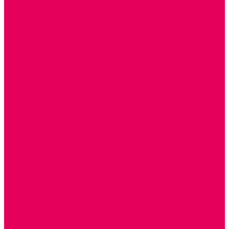
ДИДАКТИЧЕСКИЕ ПАНЕЛИ и БИЗИБОРДЫ
ЭЛЕМЕНТЫ ДЕКОРА
МОЗАИКИ НАСТЕННЫЕ
СЕНСОРНАЯ КОМНАТА
МЯГКАЯ СРЕДА
СВЕТОВЫЕ ПРИБОРЫ
ДОПОЛНИТЕЛЬНО
НАСТЕННОЕ ОБОРУДОВАНИЕ
НАЦИОНАЛЬНЫЕ ПРОЕКТЫ
ЭКОЛОГИЯ
ПАТРИОТИЧЕСКОЕ ВОСПИТАНИЕ
ИГРУШКИ-ЗАБАВЫ, НАРОДНЫЕ ИГРУШКИ
НАРОДНЫЕ ПРОМЫСЛЫ
ДЫМКА
КАРГОПОЛЬ
ХОХЛОМА
ГОРОДЕЦ
ГЖЕЛЬ
МЕЗЕНЬ
ФИЛИМОНОВО
РОДНАЯ ИГРУШКА
СЕМЬЯ. СЕМЕЙНЫЕ ЦЕННОСТИ.
ФИНАНСОВАЯ ГРАМОТНОСТЬ
ДОСТУПНАЯ СРЕДА
ТАКТИЛЬНЫЕ ОЩУЩЕНИЯ