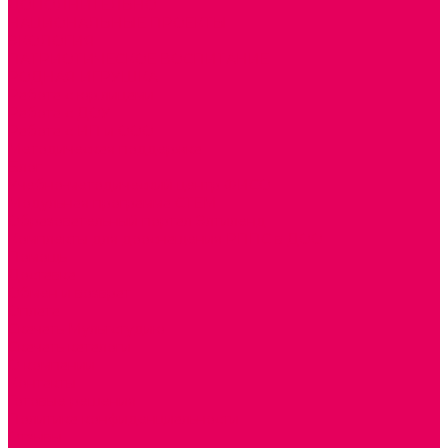
ДОПОЛНИТЕЛЬНО
НАЦИОНАЛЬНЫЕ ПРОЕКТЫ
ЭКОЛОГИЯ
ПАТРИОТИЧЕСКОЕ ВОСПИТАНИЕ
РОДНАЯ ИГРУШКА
Работа с юр.лицами
Работа с ДОУ
Работа с ИП и ООО
Методическая поддержка
Блог
Учебно-методический центр ФИСО
Модульная программа СТЕМ
Образовательный портал Элтиленд
Комплекты для дооснащения РППС в ДОО
Помощь
Доставка
Обмен и возврат
Оплата
Скачать Мультстудию
Скачать каталоги
О компании
Контакты
Готовые решения
Политика конфиденциальности
Отзывы