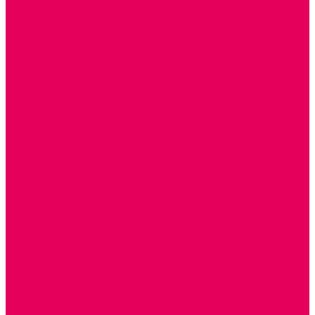
ДЕРЕВЯННЫЕ
ПЛАСТМАССОВЫЕ
ИЗ ПВХ
МАГНИТНЫЕ
РОБОТОТЕХНИЧЕСКИЕ
МЕТАЛЛИЧЕСКИЕ
ЛЕГО для ДОУ
НАУЧНО-ПОЗНАВАТЕЛЬНЫЕ
ОБОРУДОВАНИЕ ГРУПП для детей от 1 года
КРОВАТИ МАТРАЦЫ КПБ
ХОДУНКИ
СТУЛЬЧИК ДЛЯ КОРМЛЕНИЯ
КОЛЯСКИ
МАНЕЖИ
КОМОДЫ
ПОДСТАВКИ ПОД НОЖКИ, ГОРШКИ, КАЧЕЛИ,
НАГРУДНИКИ
КАБИНЕТЫ СПЕЦИАЛИСТОВ
ПСИХОЛОГ
ЛОГОПЕД
РАЗВИТИЕ РЕЧИ
СЮЖЕТНО-РОЛЕВЫЕ ИГРЫ
КУКЛЫ и ОДЕЖДА ДЛЯ КУКОЛ
КУКЛЫ
ОДЕЖДА ДЛЯ КУКОЛ