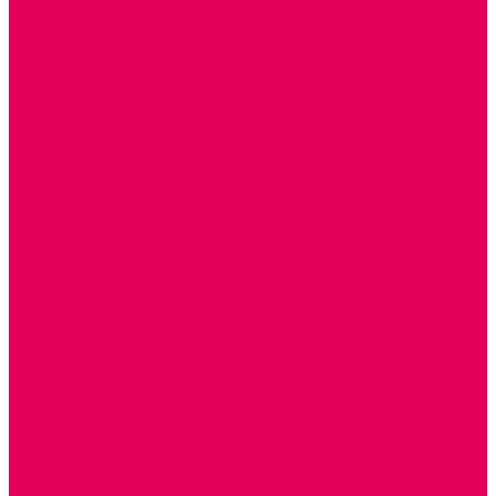
ИЗОБРАЗИТЕЛЬНАЯ ДЕЯТЕЛЬНОСТЬ
ОБОРУДОВАНИЕ для ИЗО
ПОСОБИЯ для ИЗО
СПОРТИВНОЕ ОБОРУДОВАНИЕ и ИНВЕНТАРЬ
ОБОРУДОВАНИЕ ДЛЯ БАССЕЙНОВ
МЯГКИЕ МОДУЛИ
СТРОИТЕЛЬНЫЕ НАБОРЫ
МАТЫ
ТРЕНАЖЕРЫ
ОБРУЧИ, СКАКАЛКИ, ПАЛКИ, ЛЕНТЫ, МЯЧИ
СПОРТИВНЫЙ ИНВЕНТРЬ
СПОРТИВНЫЕ ИГРЫ
ИНВЕНТАРЬ
ТРЕНАЖЕРЫ
БАЛАНСИРЫ и ЛЕСЕНКИ
СПОРТКОМПЛЕКСЫ, ШВЕДСКИЕ СТЕНКИ,
СКАЛОДРОМЫ
СКАМЬИ ГИМНАСТИЧЕСКИЕ
ТАКТИЛЬНЫЕ ДОРОЖКИ
ВЕЛОСИПЕДЫ И САМОКАТЫ
МЕБЕЛЬ ДОУ
БАНКЕТКИ, СКАМЕЙКИ, ЗЕРКАЛА, РОСТОМЕРЫ
СТОЛЫ для ЖЕЛЕЗНОЙ ДОРОГИ
ИГРОВАЯ МЕБЕЛЬ