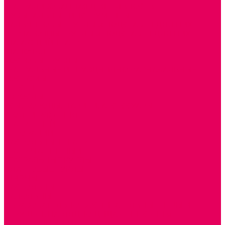
ТЕАТРАЛИЗОВАННАЯ ДЕЯТЕЛЬНОСТЬ
МУЗЫКАЛЬНЫЕ ИНСТРУМЕНТЫ
ПАЛЬЧИКОВЫЕ КУКЛЫ и ПОДСТАВКИ ДЛЯ НИХ
ПЕРЧАТОЧНЫЕ КУКЛЫ и ПОДСТАВКИ ДЛЯ НИХ
ШАГАЮЩИЙ ТЕАТР
ШАПОЧКИ
РОСТОВЫЕ КУКЛЫ
ТЕАТРАЛЬНЫЕ И ПРАЗДНИЧНО-КАРНАВАЛЬНЫЕ
КОСТЮМЫ
ДЕТСКИЕ
ВЗРОСЛЫЕ
УСЫ, БОРОДЫ, ПАРИКИ, АКСЕССУАРЫ
УГОЛКИ РЯЖЕНИЯ
ТЕАТР ТЕНЕЙ
ДЕКОРАЦИИ
НАСТОЛЬНЫЙ ТЕАТР
ТЕАТР МАГНИТНЫЙ
ТЕАТРАЛЬНЫЕ КУКЛЫ
ПЛАТКОВЫЕ КУКЛЫ
ШИРМЫ
НАСТОЛЬНЫЕ
НАПОЛЬНЫЕ
ОБРАЗОВАТЕЛЬНО-ВОСПИТАТЕЛЬНЫЕ ИГРЫ И
ИГРУШКИ, НАГЛЯДНО-ДИДАКТИЧЕСКИЙ и
РАЗДАТОЧНЫЙ МАТЕРИАЛ