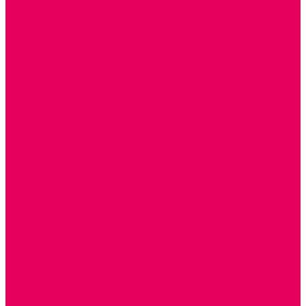
ТЕАТРАЛИЗОВАННАЯ ДЕЯТЕЛЬНОСТЬ
МУЗЫКАЛЬНЫЕ ИНСТРУМЕНТЫ
ПАЛЬЧИКОВЫЕ КУКЛЫ и ПОДСТАВКИ ДЛЯ НИХ
ПЕРЧАТОЧНЫЕ КУКЛЫ и ПОДСТАВКИ ДЛЯ НИХ
ОБРАЗОВАТЕЛЬНО-ВОСПИТАТЕЛЬНЫЕ ИГРЫ И
ИГРУШКИ, НАГЛЯДНО-ДИДАКТИЧЕСКИЙ и
РАЗДАТОЧНЫЙ МАТЕРИАЛ
ИГРЫ НИКИТИНА
МОЗАИКИ И КУБИКИ С КАРТИНКАМИ И СХЕМАМИ
ДОСУГОВЫЕ ИГРЫ И ГОЛОВОЛОМКИ
СПОРТИВНОЕ ОБОРУДОВАНИЕ и ИНВЕНТАРЬ
ОБОРУДОВАНИЕ ДЛЯ БАССЕЙНОВ
МЯГКИЕ МОДУЛИ
ОБРУЧИ, СКАКАЛКИ, ПАЛКИ, ЛЕНТЫ, МЯЧИ
МЕБЕЛЬ ДОУ
БАНКЕТКИ, СКАМЕЙКИ, ЗЕРКАЛА, РОСТОМЕРЫ
СТОЛЫ для ЖЕЛЕЗНОЙ ДОРОГИ
ИГРОВАЯ МЕБЕЛЬ
КРУПНОГАБАРИТНОЕ ИГРОВОЕ ОБОРУДОВАНИЕ
ДИДАКТИЧЕСКИЕ, НАПОЛЬНЫЕ ИГРУШКИ и КОВРИКИ
ДОМА
ГОРКИ
СЕНСОРНАЯ КОМНАТА
МЯГКАЯ СРЕДА
СВЕТОВЫЕ ПРИБОРЫ