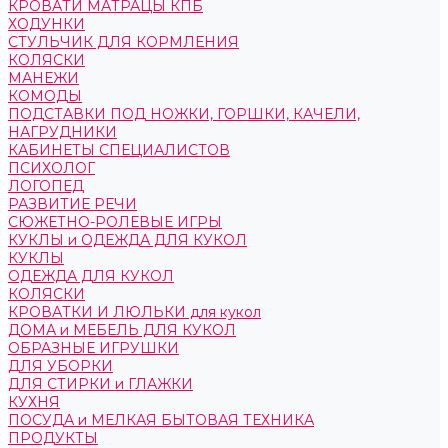
КРОВАТИ МАТРАЦЫ КПБ
ХОДУНКИ
СТУЛЬЧИК ДЛЯ КОРМЛЕНИЯ
КОЛЯСКИ
МАНЕЖИ
КОМОДЫ
ПОДСТАВКИ ПОД НОЖКИ, ГОРШКИ, КАЧЕЛИ,
НАГРУДНИКИ
КАБИНЕТЫ СПЕЦИАЛИСТОВ
ПСИХОЛОГ
ЛОГОПЕД
РАЗВИТИЕ РЕЧИ
СЮЖЕТНО-РОЛЕВЫЕ ИГРЫ
КУКЛЫ и ОДЕЖДА ДЛЯ КУКОЛ
КУКЛЫ
ОДЕЖДА ДЛЯ КУКОЛ
КОЛЯСКИ
КРОВАТКИ И ЛЮЛЬКИ для кукол
ДОМА и МЕБЕЛЬ ДЛЯ КУКОЛ
ОБРАЗНЫЕ ИГРУШКИ
ДЛЯ УБОРКИ
ДЛЯ СТИРКИ и ГЛАЖКИ
КУХНЯ
ПОСУДА и МЕЛКАЯ БЫТОВАЯ ТЕХНИКА
ПРОДУКТЫ