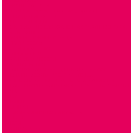
СТОЛЫ, СТУЛЬЯ
КРОВАТИ, МАТРАСЫ
ШКАФЫ (для одежды, полотенец, горшков)
СТЕНКИ ДЛЯ ИГРУШЕК
УГОЛКИ ПРИРОДЫ
ОБОРУДОВАНИЕ ДЛЯ ХРАНЕНИЯ СПОРТИНВЕНТАРЯ,
КНИГ, ИГРУШЕК
ИНФОРМАЦИОННЫЕ СТЕНДЫ
МЯГКАЯ МЕБЕЛЬ
СИСТЕМЫ ХРАНЕНИЯ
СТОЛЫ для ЛЕГО
МАРКИРОВКА МЕБЕЛИ
КУХОННАЯ МЕБЕЛЬ
СКЛАДИРУЕМАЯ МЕБЕЛЬ, МЕБЕЛЬ ТРАНСФОРМЕР
ПОДУШКИ, ОДЕЯЛА, КПБ, ПОЛОТЕНЦА
КРУПНОГАБАРИТНОЕ ИГРОВОЕ ОБОРУДОВАНИЕ
ДИДАКТИЧЕСКИЕ, НАПОЛЬНЫЕ ИГРУШКИ и КОВРИКИ
ДОМА
ГОРКИ
КАЧАЛКИ
МАШИНКИ
ИГРОВЫЕ КОМПЛЕКСЫ и НАБОРЫ
МАНЕЖИ
КАЧЕЛИ
КОНСТРУКТОРЫ