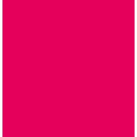
Сертификаты
...
Каталог товаров
ГОТОВЫЕ РЕШЕНИЯ ИГРУШКИ ДЛЯ ДЕТСКОГО САДА
STEM ОБРАЗОВАНИЕ
КОМПЛЕКТЫ РППС ДОО
ЭМОЦИОНАЛЬНЫЙ ИНТЕЛЛЕКТ
ДЕТСКАЯ АНИМАЦИЯ
ОБРАЗОВАТЕЛЬНЫЕ КОМПЛЕКТЫ + КПК
РАННЕЕ РАЗВИТИЕ
ГОРКИ С ШАРИКАМИ, ЛАБИРИНТЫ, ВКЛАДЫШИ
ШНУРОВКИ, ЦЕПОЧКИ
РАМКИ-ВКЛАДЫШИ, ВКЛАДЫШИ
РАЗРЕЗНЫЕ КАРТИНКИ
КАТАЛКИ, КАЧАЛКИ, ИГРОВЫЕ КОМПЛЕКСЫ
СОРТИРОВЩИКИ, СТУЧАЛКИ
ОЗВУЧЕННЫЕ ИГРУШКИ, ДЕРГУНЧИКИ
ЛОГИЧЕСКИЕ ИГРЫ, ПИРАМИДКИ
НЕВАЛЯШКИ, ЮЛЫ, КУБИКИ
БИЗИБОРДЫ
ПАЗЛЫ, МОЗАИКИ
КОНСТРУКТОРЫ
ИГРОВОЕ ОТ 2 МЕСЯЦЕВ
КОНСТРУКТОРЫ И СТРОИТЕЛЬНЫЕ НАБОРЫ
ПОЛИДРОН