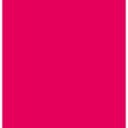
КОЛЯСКИ
КРОВАТКИ И ЛЮЛЬКИ для кукол
ДОМА и МЕБЕЛЬ ДЛЯ КУКОЛ
ОБРАЗНЫЕ ИГРУШКИ
ДЛЯ УБОРКИ
ДЛЯ СТИРКИ и ГЛАЖКИ
КУХНЯ
ПОСУДА и МЕЛКАЯ БЫТОВАЯ ТЕХНИКА
ПРОДУКТЫ
МАГАЗИН
БОЛЬНИЦА
МАСТЕРСКАЯ
ПАРИКМАХЕРСКАЯ
ТРАНСПОРТНЫЕ ИГРУШКИ
ПАРКОВКИ и ГАРАЖИ
ЛЕГКОВЫЕ
ГРУЗОВЫЕ
СПЕЦТЕХНИКА
СЛУЖЕБНЫЕ
ВОЕННЫЕ
САМОЛЕТЫ, ВЕРТОЛЕТЫ
ЖЕЛЕЗНАЯ ДОРОГА
ШКОЛА
ТЕМАТИЧЕСКИЕ НАБОРЫ
ТЕМАТИЧЕСКИЕ КОСТЮМЫ