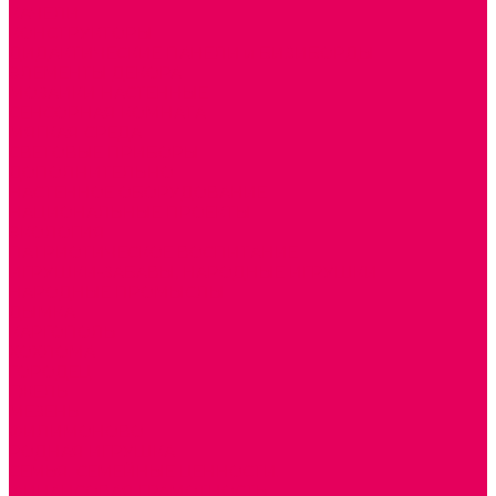
КАЧЕЛИ
КОНСТРУКТОРЫ
ДИДАКТИЧЕСКИЕ ПАНЕЛИ и БИЗИБОРДЫ
ЭЛЕМЕНТЫ ДЕКОРА
МОЗАИКИ НАСТЕННЫЕ
СЕНСОРНАЯ КОМНАТА
МЯГКАЯ СРЕДА
СВЕТОВЫЕ ПРИБОРЫ
ДОПОЛНИТЕЛЬНО
НАСТЕННОЕ ОБОРУДОВАНИЕ
НАЦИОНАЛЬНЫЕ ПРОЕКТЫ
ЭКОЛОГИЯ
ПАТРИОТИЧЕСКОЕ ВОСПИТАНИЕ
ИГРУШКИ-ЗАБАВЫ, НАРОДНЫЕ ИГРУШКИ
НАРОДНЫЕ ПРОМЫСЛЫ
ДЫМКА
КАРГОПОЛЬ
ХОХЛОМА
ГОРОДЕЦ
ГЖЕЛЬ
МЕЗЕНЬ
ФИЛИМОНОВО
РОДНАЯ ИГРУШКА
СЕМЬЯ. СЕМЕЙНЫЕ ЦЕННОСТИ.
ФИНАНСОВАЯ ГРАМОТНОСТЬ