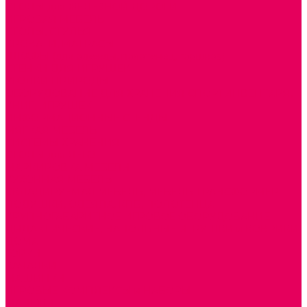
СТОЛЫ для ЖЕЛЕЗНОЙ ДОРОГИ
ИГРОВАЯ МЕБЕЛЬ
СТОЛЫ, СТУЛЬЯ
КРОВАТИ, МАТРАСЫ
ШКАФЫ (для одежды, полотенец, горшков)
СТЕНКИ ДЛЯ ИГРУШЕК
УГОЛКИ ПРИРОДЫ
ОБОРУДОВАНИЕ ДЛЯ ХРАНЕНИЯ СПОРТИНВЕНТАРЯ,
КНИГ, ИГРУШЕК
ИНФОРМАЦИОННЫЕ СТЕНДЫ
МЯГКАЯ МЕБЕЛЬ
СИСТЕМЫ ХРАНЕНИЯ
СТОЛЫ для ЛЕГО
МАРКИРОВКА МЕБЕЛИ
КУХОННАЯ МЕБЕЛЬ
СКЛАДИРУЕМАЯ МЕБЕЛЬ, МЕБЕЛЬ ТРАНСФОРМЕР
ПОДУШКИ, ОДЕЯЛА, КПБ, ПОЛОТЕНЦА
КРУПНОГАБАРИТНОЕ ИГРОВОЕ ОБОРУДОВАНИЕ
ДИДАКТИЧЕСКИЕ, НАПОЛЬНЫЕ ИГРУШКИ и КОВРИКИ
ДОМА
ГОРКИ
КАЧАЛКИ
МАШИНКИ
ИГРОВЫЕ КОМПЛЕКСЫ и НАБОРЫ
МАНЕЖИ