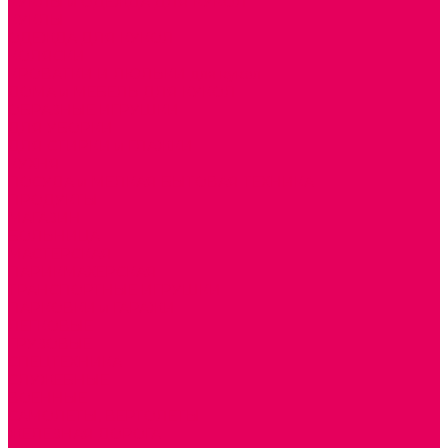
КУКЛЫ и ОДЕЖДА ДЛЯ КУКОЛ
КУКЛЫ
ОДЕЖДА ДЛЯ КУКОЛ
КОЛЯСКИ
КРОВАТКИ И ЛЮЛЬКИ для кукол
ДОМА и МЕБЕЛЬ ДЛЯ КУКОЛ
ОБРАЗНЫЕ ИГРУШКИ
ДЛЯ УБОРКИ
ДЛЯ СТИРКИ и ГЛАЖКИ
КУХНЯ
ПОСУДА и МЕЛКАЯ БЫТОВАЯ ТЕХНИКА
ПРОДУКТЫ
МАГАЗИН
БОЛЬНИЦА
МАСТЕРСКАЯ
ПАРИКМАХЕРСКАЯ
ТРАНСПОРТНЫЕ ИГРУШКИ
ПАРКОВКИ и ГАРАЖИ
ЛЕГКОВЫЕ
ГРУЗОВЫЕ
СПЕЦТЕХНИКА
СЛУЖЕБНЫЕ
ВОЕННЫЕ
САМОЛЕТЫ, ВЕРТОЛЕТЫ
ЖЕЛЕЗНАЯ ДОРОГА