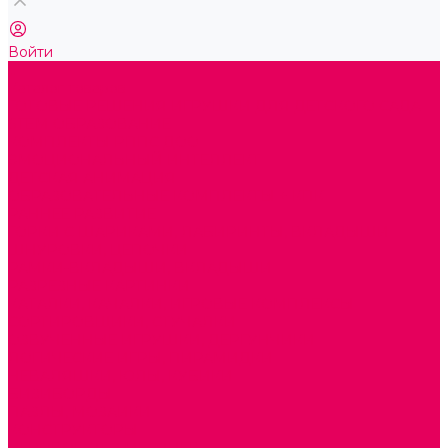
Войти
...
Каталог товаров
ГОТОВЫЕ РЕШЕНИЯ ИГРУШКИ ДЛЯ ДЕТСКОГО САДА
STEM ОБРАЗОВАНИЕ
КОМПЛЕКТЫ РППС ДОО
ЭМОЦИОНАЛЬНЫЙ ИНТЕЛЛЕКТ
ДЕТСКАЯ АНИМАЦИЯ
ОБРАЗОВАТЕЛЬНЫЕ КОМПЛЕКТЫ + КПК
РАННЕЕ РАЗВИТИЕ
ГОРКИ С ШАРИКАМИ, ЛАБИРИНТЫ, ВКЛАДЫШИ
ШНУРОВКИ, ЦЕПОЧКИ
РАМКИ-ВКЛАДЫШИ, ВКЛАДЫШИ
РАЗРЕЗНЫЕ КАРТИНКИ
КАТАЛКИ, КАЧАЛКИ, ИГРОВЫЕ КОМПЛЕКСЫ
СОРТИРОВЩИКИ, СТУЧАЛКИ
ОЗВУЧЕННЫЕ ИГРУШКИ, ДЕРГУНЧИКИ
ЛОГИЧЕСКИЕ ИГРЫ, ПИРАМИДКИ
НЕВАЛЯШКИ, ЮЛЫ, КУБИКИ
БИЗИБОРДЫ
ПАЗЛЫ, МОЗАИКИ
КОНСТРУКТОРЫ