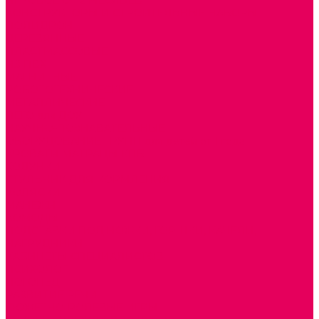
ИГРОВОЕ ОТ 2 МЕСЯЦЕВ
КОНСТРУКТОРЫ И СТРОИТЕЛЬНЫЕ НАБОРЫ
ПОЛИДРОН
ДЕРЕВЯННЫЕ
ПЛАСТМАССОВЫЕ
ИЗ ПВХ
МАГНИТНЫЕ
РОБОТОТЕХНИЧЕСКИЕ
МЕТАЛЛИЧЕСКИЕ
ЛЕГО для ДОУ
НАУЧНО-ПОЗНАВАТЕЛЬНЫЕ
ОБОРУДОВАНИЕ ГРУПП для детей от 1 года
КРОВАТИ МАТРАЦЫ КПБ
ХОДУНКИ
СТУЛЬЧИК ДЛЯ КОРМЛЕНИЯ
КОЛЯСКИ
МАНЕЖИ
КОМОДЫ
ПОДСТАВКИ ПОД НОЖКИ, ГОРШКИ, КАЧЕЛИ,
НАГРУДНИКИ
КАБИНЕТЫ СПЕЦИАЛИСТОВ
ПСИХОЛОГ
ЛОГОПЕД
РАЗВИТИЕ РЕЧИ
СЮЖЕТНО-РОЛЕВЫЕ ИГРЫ