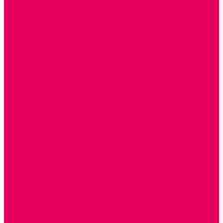
ДОСТУПНАЯ СРЕДА
ТАКТИЛЬНЫЕ ОЩУЩЕНИЯ
РЕАБИЛИТАЦИЯ
ЦИФРОВАЯ ОБРАЗОВАТЕЛЬНАЯ СРЕДА
ИНФОРМАЦИОННО-КОММУНИКАЦИОННЫЕ
ТЕХНОЛОГИИ
РОБОТОТЕХНИКА
НЕЙРОПИЛОТИРОВАНИЕ
ИСКУССТВЕННЫЙ ИНТЕЛЛЕКТ
АЛГОРИТМИКА В ДОУ
КОНСТРУИРОВАНИЕ И ПРОГРАММИРОВАНИЕ
РОБОТОТЕХНИКА ДЛЯ НАЧАЛЬНОЙ ШКОЛЫ
Работа с юр.лицами
Работа с ДОУ
Работа с ИП и ООО
Методическая поддержка
Блог
Учебно-методический центр ФИСО
Модульная программа СТЕМ
Образовательный портал Элтиленд
Комплекты для дооснащения РППС в ДОО
Помощь
Доставка
Обмен и возврат
Оплата