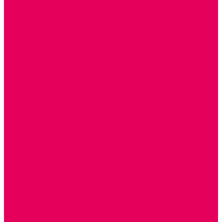
ОКРУЖАЮЩИЙ МИР
ИГРЫ НА ЛИПУЧКАХ из ПЛАСТИКА
ИГРЫ НА ЛИПУЧКАХ из ФЕТРА
ИЗОБРАЗИТЕЛЬНАЯ ДЕЯТЕЛЬНОСТЬ
ОБОРУДОВАНИЕ для ИЗО
ПОСОБИЯ для ИЗО
СПОРТИВНОЕ ОБОРУДОВАНИЕ и ИНВЕНТАРЬ
ОБОРУДОВАНИЕ ДЛЯ БАССЕЙНОВ
МЯГКИЕ МОДУЛИ
СТРОИТЕЛЬНЫЕ НАБОРЫ
МАТЫ
ТРЕНАЖЕРЫ
ОБРУЧИ, СКАКАЛКИ, ПАЛКИ, ЛЕНТЫ, МЯЧИ
СПОРТИВНЫЙ ИНВЕНТРЬ
СПОРТИВНЫЕ ИГРЫ
ИНВЕНТАРЬ
ТРЕНАЖЕРЫ
БАЛАНСИРЫ и ЛЕСЕНКИ
СПОРТКОМПЛЕКСЫ, ШВЕДСКИЕ СТЕНКИ,
СКАЛОДРОМЫ
СКАМЬИ ГИМНАСТИЧЕСКИЕ
ТАКТИЛЬНЫЕ ДОРОЖКИ
ВЕЛОСИПЕДЫ И САМОКАТЫ
МЕБЕЛЬ ДОУ
БАНКЕТКИ, СКАМЕЙКИ, ЗЕРКАЛА, РОСТОМЕРЫ