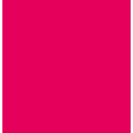
ШКОЛА
ТЕМАТИЧЕСКИЕ НАБОРЫ
ТЕМАТИЧЕСКИЕ КОСТЮМЫ
ТЕАТРАЛИЗОВАННАЯ ДЕЯТЕЛЬНОСТЬ
МУЗЫКАЛЬНЫЕ ИНСТРУМЕНТЫ
ПАЛЬЧИКОВЫЕ КУКЛЫ и ПОДСТАВКИ ДЛЯ НИХ
ПЕРЧАТОЧНЫЕ КУКЛЫ и ПОДСТАВКИ ДЛЯ НИХ
ШАГАЮЩИЙ ТЕАТР
ШАПОЧКИ
РОСТОВЫЕ КУКЛЫ
ТЕАТРАЛЬНЫЕ И ПРАЗДНИЧНО-КАРНАВАЛЬНЫЕ
КОСТЮМЫ
ДЕТСКИЕ
ВЗРОСЛЫЕ
УСЫ, БОРОДЫ, ПАРИКИ, АКСЕССУАРЫ
УГОЛКИ РЯЖЕНИЯ
ТЕАТР ТЕНЕЙ
ДЕКОРАЦИИ
НАСТОЛЬНЫЙ ТЕАТР
ТЕАТР МАГНИТНЫЙ
ТЕАТРАЛЬНЫЕ КУКЛЫ
ПЛАТКОВЫЕ КУКЛЫ
ШИРМЫ
НАСТОЛЬНЫЕ
НАПОЛЬНЫЕ