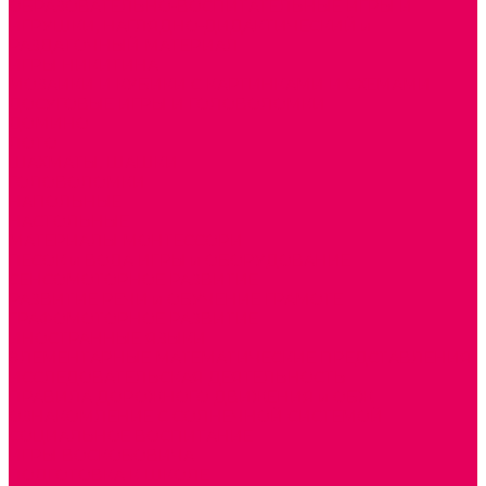
ОБРАЗОВАТЕЛЬНО-ВОСПИТАТЕЛЬНЫЕ ИГРЫ И
ИГРУШКИ, НАГЛЯДНО-ДИДАКТИЧЕСКИЙ и
РАЗДАТОЧНЫЙ МАТЕРИАЛ
ИГРЫ НИКИТИНА
МОЗАИКИ И КУБИКИ С КАРТИНКАМИ И СХЕМАМИ
ДОСУГОВЫЕ ИГРЫ И ГОЛОВОЛОМКИ
ДОМИНО
ЛОТО
ШАХМАТЫ, ШАШКИ
ГОЛОВОЛОМКИ
НАПОЛЬНЫЕ
НАСТОЛЬНЫЕ
МАТЕРИАЛЫ МОНТЕССОРИ
ПЕСОК и ВОДА ИГРЫ и ОБОРУДОВАНИЕ
СЕНСОМОТОРНОЕ РАЗВИТИЕ
РАЗВИТИЕ РЕЧИ и ОБУЧЕНИЕ ГРАМОТЕ
ГРАФОМОТОРНОЕ РАЗВИТИЕ
ИНОСТРАННЫЕ ЯЗЫКИ
ЭЛЕМЕНТАРНЫЕ МАТЕМАТИЧЕСКИЕ ПРЕДСТАВЛЕНИЯ
ИССЛЕДОВАТЕЛЬСКАЯ ДЕЯТЕЛЬНОСТЬ
ПРАВИЛА ДОРОЖНОГО ДВИЖЕНИЯ и ОБЖ
ОЗНАКОМЛЕНИЕ С СОЛНЕЧНОЙ СИСТЕМОЙ
СОЦИАЛЬНОЕ ВОСПИТАНИЕ
ИГРЫ ВОСКОБОВИЧА
ПОДГОТОВКА К ШКОЛЕ