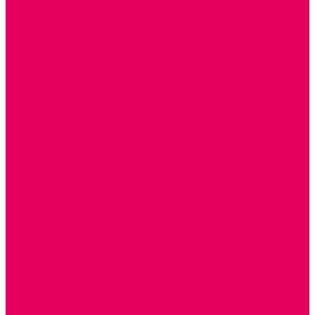
ИГРЫ НИКИТИНА
МОЗАИКИ И КУБИКИ С КАРТИНКАМИ И СХЕМАМИ
ДОСУГОВЫЕ ИГРЫ И ГОЛОВОЛОМКИ
ДОМИНО
ЛОТО
ШАХМАТЫ, ШАШКИ
ГОЛОВОЛОМКИ
НАПОЛЬНЫЕ
НАСТОЛЬНЫЕ
МАТЕРИАЛЫ МОНТЕССОРИ
ПЕСОК и ВОДА ИГРЫ и ОБОРУДОВАНИЕ
СЕНСОМОТОРНОЕ РАЗВИТИЕ
РАЗВИТИЕ РЕЧИ и ОБУЧЕНИЕ ГРАМОТЕ
ГРАФОМОТОРНОЕ РАЗВИТИЕ
ИНОСТРАННЫЕ ЯЗЫКИ
ЭЛЕМЕНТАРНЫЕ МАТЕМАТИЧЕСКИЕ ПРЕДСТАВЛЕНИЯ
ИССЛЕДОВАТЕЛЬСКАЯ ДЕЯТЕЛЬНОСТЬ
ПРАВИЛА ДОРОЖНОГО ДВИЖЕНИЯ и ОБЖ
ОЗНАКОМЛЕНИЕ С СОЛНЕЧНОЙ СИСТЕМОЙ
СОЦИАЛЬНОЕ ВОСПИТАНИЕ
ИГРЫ ВОСКОБОВИЧА
ПОДГОТОВКА К ШКОЛЕ
ОКРУЖАЮЩИЙ МИР
ИГРЫ НА ЛИПУЧКАХ из ПЛАСТИКА
ИГРЫ НА ЛИПУЧКАХ из ФЕТРА