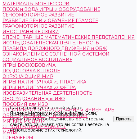
МАТЕРИАЛЫ МОНТЕССОРИ
ПЕСОК и ВОДА ИГРЫ и ОБОРУДОВАНИЕ
СЕНСОМОТОРНОЕ РАЗВИТИЕ
РАЗВИТИЕ РЕЧИ и ОБУЧЕНИЕ ГРАМОТЕ
ГРАФОМОТОРНОЕ РАЗВИТИЕ
ИНОСТРАННЫЕ ЯЗЫКИ
ЭЛЕМЕНТАРНЫЕ МАТЕМАТИЧЕСКИЕ ПРЕДСТАВЛЕНИЯ
ИССЛЕДОВАТЕЛЬСКАЯ ДЕЯТЕЛЬНОСТЬ
ПРАВИЛА ДОРОЖНОГО ДВИЖЕНИЯ и ОБЖ
ОЗНАКОМЛЕНИЕ С СОЛНЕЧНОЙ СИСТЕМОЙ
СОЦИАЛЬНОЕ ВОСПИТАНИЕ
ИГРЫ ВОСКОБОВИЧА
ПОДГОТОВКА К ШКОЛЕ
ОКРУЖАЮЩИЙ МИР
ИГРЫ НА ЛИПУЧКАХ из ПЛАСТИКА
ИГРЫ НА ЛИПУЧКАХ из ФЕТРА
ИЗОБРАЗИТЕЛЬНАЯ ДЕЯТЕЛЬНОСТЬ
ОБОРУДОВАНИЕ для ИЗО
ПОСОБИЯ для ИЗО
Сайт использует в своей работе
СПОРТИВНОЕ ОБОРУДОВАНИЕ и ИНВЕНТАРЬ
Яндекс.Метрику
и
cookie-файлы
. Если,
ОБОРУДОВАНИЕ ДЛЯ БАССЕЙНОВ
прочитав это сообщение, вы остаетесь на
Принять
МЯГКИЕ МОДУЛИ
сайте, это означает, что вы соглашаетесь на
СТРОИТЕЛЬНЫЕ НАБОРЫ
использование этих технологий.
МАТЫ
ТРЕНАЖЕРЫ