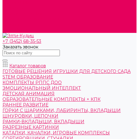
О компании
Контакты
Готовые решения
Политика конфиденциальности
Отзывы
Сертификаты
+7 (3452) 68-35-53
Заказать звонок
Каталог товаров
ГОТОВЫЕ РЕШЕНИЯ ИГРУШКИ ДЛЯ ДЕТСКОГО САДА
STEM ОБРАЗОВАНИЕ
КОМПЛЕКТЫ РППС ДОО
ЭМОЦИОНАЛЬНЫЙ ИНТЕЛЛЕКТ
ДЕТСКАЯ АНИМАЦИЯ
ОБРАЗОВАТЕЛЬНЫЕ КОМПЛЕКТЫ + КПК
РАННЕЕ РАЗВИТИЕ
ГОРКИ С ШАРИКАМИ, ЛАБИРИНТЫ, ВКЛАДЫШИ
ШНУРОВКИ, ЦЕПОЧКИ
РАМКИ-ВКЛАДЫШИ, ВКЛАДЫШИ
РАЗРЕЗНЫЕ КАРТИНКИ
КАТАЛКИ, КАЧАЛКИ, ИГРОВЫЕ КОМПЛЕКСЫ
СОРТИРОВЩИКИ, СТУЧАЛКИ