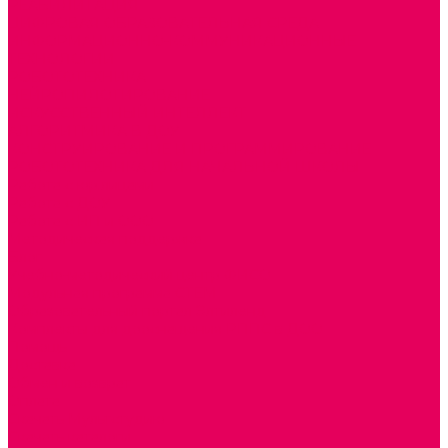
РЕАБИЛИТАЦИЯ
ЦИФРОВАЯ ОБРАЗОВАТЕЛЬНАЯ СРЕДА
ИНФОРМАЦИОННО-КОММУНИКАЦИОННЫЕ
ТЕХНОЛОГИИ
РОБОТОТЕХНИКА
НЕЙРОПИЛОТИРОВАНИЕ
ИСКУССТВЕННЫЙ ИНТЕЛЛЕКТ
АЛГОРИТМИКА В ДОУ
КОНСТРУИРОВАНИЕ И ПРОГРАММИРОВАНИЕ
РОБОТОТЕХНИКА ДЛЯ НАЧАЛЬНОЙ ШКОЛЫ
Работа с юр.лицами
Работа с ДОУ
Работа с ИП и ООО
Методическая поддержка
Блог
Учебно-методический центр ФИСО
Модульная программа СТЕМ
Образовательный портал Элтиленд
Комплекты для дооснащения РППС в ДОО
Помощь
Доставка
Обмен и возврат
Оплата
Скачать Мультстудию
Скачать каталоги