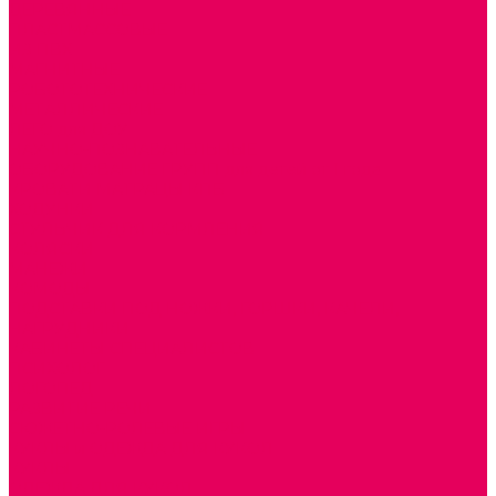
ДЕРЕВЯННЫЕ
ПЛАСТМАССОВЫЕ
ИЗ ПВХ
МАГНИТНЫЕ
РОБОТОТЕХНИЧЕСКИЕ
МЕТАЛЛИЧЕСКИЕ
ЛЕГО для ДОУ
НАУЧНО-ПОЗНАВАТЕЛЬНЫЕ
ОБОРУДОВАНИЕ ГРУПП для детей от 1 года
КРОВАТИ МАТРАЦЫ КПБ
ХОДУНКИ
СТУЛЬЧИК ДЛЯ КОРМЛЕНИЯ
КОЛЯСКИ
МАНЕЖИ
КОМОДЫ
ПОДСТАВКИ ПОД НОЖКИ, ГОРШКИ, КАЧЕЛИ,
НАГРУДНИКИ
КАБИНЕТЫ СПЕЦИАЛИСТОВ
ПСИХОЛОГ
ЛОГОПЕД
РАЗВИТИЕ РЕЧИ
СЮЖЕТНО-РОЛЕВЫЕ ИГРЫ
КУКЛЫ и ОДЕЖДА ДЛЯ КУКОЛ
КУКЛЫ
ОДЕЖДА ДЛЯ КУКОЛ