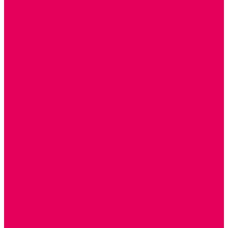
ДИДАКТИЧЕСКИЕ ПАНЕЛИ и БИЗИБОРДЫ
ЭЛЕМЕНТЫ ДЕКОРА
МОЗАИКИ НАСТЕННЫЕ
СЕНСОРНАЯ КОМНАТА
МЯГКАЯ СРЕДА
СВЕТОВЫЕ ПРИБОРЫ
ДОПОЛНИТЕЛЬНО
НАСТЕННОЕ ОБОРУДОВАНИЕ
НАЦИОНАЛЬНЫЕ ПРОЕКТЫ
ЭКОЛОГИЯ
ПАТРИОТИЧЕСКОЕ ВОСПИТАНИЕ
ИГРУШКИ-ЗАБАВЫ, НАРОДНЫЕ ИГРУШКИ
НАРОДНЫЕ ПРОМЫСЛЫ
ДЫМКА
КАРГОПОЛЬ
ХОХЛОМА
ГОРОДЕЦ
ГЖЕЛЬ
МЕЗЕНЬ
ФИЛИМОНОВО
РОДНАЯ ИГРУШКА
СЕМЬЯ. СЕМЕЙНЫЕ ЦЕННОСТИ.
ФИНАНСОВАЯ ГРАМОТНОСТЬ
ДОСТУПНАЯ СРЕДА
ТАКТИЛЬНЫЕ ОЩУЩЕНИЯ