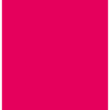
ИЗОБРАЗИТЕЛЬНАЯ ДЕЯТЕЛЬНОСТЬ
ОБОРУДОВАНИЕ для ИЗО
ПОСОБИЯ для ИЗО
СПОРТИВНОЕ ОБОРУДОВАНИЕ и ИНВЕНТАРЬ
ОБОРУДОВАНИЕ ДЛЯ БАССЕЙНОВ
МЯГКИЕ МОДУЛИ
СТРОИТЕЛЬНЫЕ НАБОРЫ
МАТЫ
ТРЕНАЖЕРЫ
ОБРУЧИ, СКАКАЛКИ, ПАЛКИ, ЛЕНТЫ, МЯЧИ
СПОРТИВНЫЙ ИНВЕНТРЬ
СПОРТИВНЫЕ ИГРЫ
ИНВЕНТАРЬ
ТРЕНАЖЕРЫ
БАЛАНСИРЫ и ЛЕСЕНКИ
СПОРТКОМПЛЕКСЫ, ШВЕДСКИЕ СТЕНКИ,
СКАЛОДРОМЫ
СКАМЬИ ГИМНАСТИЧЕСКИЕ
ТАКТИЛЬНЫЕ ДОРОЖКИ
ВЕЛОСИПЕДЫ И САМОКАТЫ
МЕБЕЛЬ ДОУ
БАНКЕТКИ, СКАМЕЙКИ, ЗЕРКАЛА, РОСТОМЕРЫ
СТОЛЫ для ЖЕЛЕЗНОЙ ДОРОГИ
ИГРОВАЯ МЕБЕЛЬ