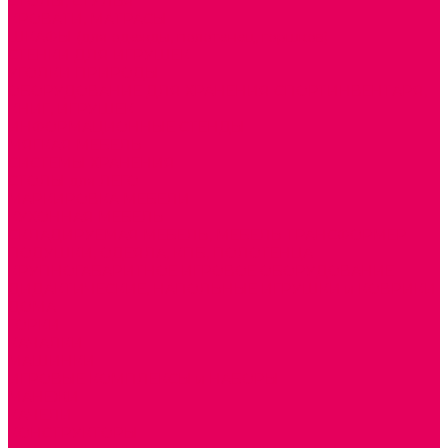
СТОЛЫ, СТУЛЬЯ
КРОВАТИ, МАТРАСЫ
ШКАФЫ (для одежды, полотенец, горшков)
СТЕНКИ ДЛЯ ИГРУШЕК
УГОЛКИ ПРИРОДЫ
ОБОРУДОВАНИЕ ДЛЯ ХРАНЕНИЯ СПОРТИНВЕНТАРЯ,
КНИГ, ИГРУШЕК
ИНФОРМАЦИОННЫЕ СТЕНДЫ
МЯГКАЯ МЕБЕЛЬ
СИСТЕМЫ ХРАНЕНИЯ
СТОЛЫ для ЛЕГО
МАРКИРОВКА МЕБЕЛИ
КУХОННАЯ МЕБЕЛЬ
СКЛАДИРУЕМАЯ МЕБЕЛЬ, МЕБЕЛЬ ТРАНСФОРМЕР
ПОДУШКИ, ОДЕЯЛА, КПБ, ПОЛОТЕНЦА
КРУПНОГАБАРИТНОЕ ИГРОВОЕ ОБОРУДОВАНИЕ
ДИДАКТИЧЕСКИЕ, НАПОЛЬНЫЕ ИГРУШКИ и КОВРИКИ
ДОМА
ГОРКИ
КАЧАЛКИ
МАШИНКИ
ИГРОВЫЕ КОМПЛЕКСЫ и НАБОРЫ
МАНЕЖИ
КАЧЕЛИ
КОНСТРУКТОРЫ