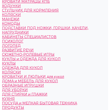
КРОВАТИ МАТРАЦЫ КПБ
ХОДУНКИ
СТУЛЬЧИК ДЛЯ КОРМЛЕНИЯ
КОЛЯСКИ
МАНЕЖИ
КОМОДЫ
ПОДСТАВКИ ПОД НОЖКИ, ГОРШКИ, КАЧЕЛИ,
НАГРУДНИКИ
КАБИНЕТЫ СПЕЦИАЛИСТОВ
ПСИХОЛОГ
ЛОГОПЕД
РАЗВИТИЕ РЕЧИ
СЮЖЕТНО-РОЛЕВЫЕ ИГРЫ
КУКЛЫ и ОДЕЖДА ДЛЯ КУКОЛ
КУКЛЫ
ОДЕЖДА ДЛЯ КУКОЛ
КОЛЯСКИ
КРОВАТКИ И ЛЮЛЬКИ для кукол
ДОМА и МЕБЕЛЬ ДЛЯ КУКОЛ
ОБРАЗНЫЕ ИГРУШКИ
ДЛЯ УБОРКИ
ДЛЯ СТИРКИ и ГЛАЖКИ
КУХНЯ
ПОСУДА и МЕЛКАЯ БЫТОВАЯ ТЕХНИКА
ПРОДУКТЫ