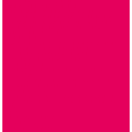
ТЕАТРАЛИЗОВАННАЯ ДЕЯТЕЛЬНОСТЬ
МУЗЫКАЛЬНЫЕ ИНСТРУМЕНТЫ
ПАЛЬЧИКОВЫЕ КУКЛЫ и ПОДСТАВКИ ДЛЯ НИХ
ПЕРЧАТОЧНЫЕ КУКЛЫ и ПОДСТАВКИ ДЛЯ НИХ
ОБРАЗОВАТЕЛЬНО-ВОСПИТАТЕЛЬНЫЕ ИГРЫ И
ИГРУШКИ, НАГЛЯДНО-ДИДАКТИЧЕСКИЙ и
РАЗДАТОЧНЫЙ МАТЕРИАЛ
ИГРЫ НИКИТИНА
МОЗАИКИ И КУБИКИ С КАРТИНКАМИ И СХЕМАМИ
ДОСУГОВЫЕ ИГРЫ И ГОЛОВОЛОМКИ
СПОРТИВНОЕ ОБОРУДОВАНИЕ и ИНВЕНТАРЬ
ОБОРУДОВАНИЕ ДЛЯ БАССЕЙНОВ
МЯГКИЕ МОДУЛИ
ОБРУЧИ, СКАКАЛКИ, ПАЛКИ, ЛЕНТЫ, МЯЧИ
МЕБЕЛЬ ДОУ
БАНКЕТКИ, СКАМЕЙКИ, ЗЕРКАЛА, РОСТОМЕРЫ
СТОЛЫ для ЖЕЛЕЗНОЙ ДОРОГИ
ИГРОВАЯ МЕБЕЛЬ
КРУПНОГАБАРИТНОЕ ИГРОВОЕ ОБОРУДОВАНИЕ
ДИДАКТИЧЕСКИЕ, НАПОЛЬНЫЕ ИГРУШКИ и КОВРИКИ
ДОМА
ГОРКИ
СЕНСОРНАЯ КОМНАТА
МЯГКАЯ СРЕДА
СВЕТОВЫЕ ПРИБОРЫ