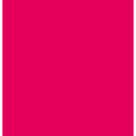
ТЕАТРАЛИЗОВАННАЯ ДЕЯТЕЛЬНОСТЬ
МУЗЫКАЛЬНЫЕ ИНСТРУМЕНТЫ
ПАЛЬЧИКОВЫЕ КУКЛЫ и ПОДСТАВКИ ДЛЯ НИХ
ПЕРЧАТОЧНЫЕ КУКЛЫ и ПОДСТАВКИ ДЛЯ НИХ
ШАГАЮЩИЙ ТЕАТР
ШАПОЧКИ
РОСТОВЫЕ КУКЛЫ
ТЕАТРАЛЬНЫЕ И ПРАЗДНИЧНО-КАРНАВАЛЬНЫЕ
КОСТЮМЫ
ДЕТСКИЕ
ВЗРОСЛЫЕ
УСЫ, БОРОДЫ, ПАРИКИ, АКСЕССУАРЫ
УГОЛКИ РЯЖЕНИЯ
ТЕАТР ТЕНЕЙ
ДЕКОРАЦИИ
НАСТОЛЬНЫЙ ТЕАТР
ТЕАТР МАГНИТНЫЙ
ТЕАТРАЛЬНЫЕ КУКЛЫ
ПЛАТКОВЫЕ КУКЛЫ
ШИРМЫ
НАСТОЛЬНЫЕ
НАПОЛЬНЫЕ
ОБРАЗОВАТЕЛЬНО-ВОСПИТАТЕЛЬНЫЕ ИГРЫ И
ИГРУШКИ, НАГЛЯДНО-ДИДАКТИЧЕСКИЙ и
РАЗДАТОЧНЫЙ МАТЕРИАЛ