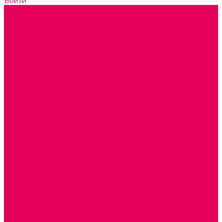
Войти
Каталог товаров
ГОТОВЫЕ РЕШЕНИЯ ИГРУШКИ ДЛЯ ДЕТСКОГО САДА
STEM ОБРАЗОВАНИЕ
КОМПЛЕКТЫ РППС ДОО
ЭМОЦИОНАЛЬНЫЙ ИНТЕЛЛЕКТ
РАННЕЕ РАЗВИТИЕ
ГОРКИ С ШАРИКАМИ, ЛАБИРИНТЫ, ВКЛАДЫШИ
ШНУРОВКИ, ЦЕПОЧКИ
РАМКИ-ВКЛАДЫШИ, ВКЛАДЫШИ
КОНСТРУКТОРЫ И СТРОИТЕЛЬНЫЕ НАБОРЫ
ПОЛИДРОН
ДЕРЕВЯННЫЕ
ПЛАСТМАССОВЫЕ
ОБОРУДОВАНИЕ ГРУПП для детей от 1 года
КРОВАТИ МАТРАЦЫ КПБ
ХОДУНКИ
СТУЛЬЧИК ДЛЯ КОРМЛЕНИЯ
КАБИНЕТЫ СПЕЦИАЛИСТОВ
ПСИХОЛОГ
ЛОГОПЕД
СЮЖЕТНО-РОЛЕВЫЕ ИГРЫ
КУКЛЫ и ОДЕЖДА ДЛЯ КУКОЛ
КОЛЯСКИ
КРОВАТКИ И ЛЮЛЬКИ для кукол