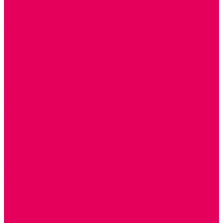
Сертификаты
...
Каталог товаров
ГОТОВЫЕ РЕШЕНИЯ ИГРУШКИ ДЛЯ ДЕТСКОГО САДА
STEM ОБРАЗОВАНИЕ
КОМПЛЕКТЫ РППС ДОО
ЭМОЦИОНАЛЬНЫЙ ИНТЕЛЛЕКТ
ДЕТСКАЯ АНИМАЦИЯ
ОБРАЗОВАТЕЛЬНЫЕ КОМПЛЕКТЫ + КПК
РАННЕЕ РАЗВИТИЕ
ГОРКИ С ШАРИКАМИ, ЛАБИРИНТЫ, ВКЛАДЫШИ
ШНУРОВКИ, ЦЕПОЧКИ
РАМКИ-ВКЛАДЫШИ, ВКЛАДЫШИ
РАЗРЕЗНЫЕ КАРТИНКИ
КАТАЛКИ, КАЧАЛКИ, ИГРОВЫЕ КОМПЛЕКСЫ
СОРТИРОВЩИКИ, СТУЧАЛКИ
ОЗВУЧЕННЫЕ ИГРУШКИ, ДЕРГУНЧИКИ
ЛОГИЧЕСКИЕ ИГРЫ, ПИРАМИДКИ
НЕВАЛЯШКИ, ЮЛЫ, КУБИКИ
БИЗИБОРДЫ
ПАЗЛЫ, МОЗАИКИ
КОНСТРУКТОРЫ
ИГРОВОЕ ОТ 2 МЕСЯЦЕВ
КОНСТРУКТОРЫ И СТРОИТЕЛЬНЫЕ НАБОРЫ
ПОЛИДРОН