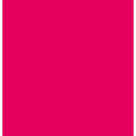
КОЛЯСКИ
КРОВАТКИ И ЛЮЛЬКИ для кукол
ДОМА и МЕБЕЛЬ ДЛЯ КУКОЛ
ОБРАЗНЫЕ ИГРУШКИ
ДЛЯ УБОРКИ
ДЛЯ СТИРКИ и ГЛАЖКИ
КУХНЯ
ПОСУДА и МЕЛКАЯ БЫТОВАЯ ТЕХНИКА
ПРОДУКТЫ
МАГАЗИН
БОЛЬНИЦА
МАСТЕРСКАЯ
ПАРИКМАХЕРСКАЯ
ТРАНСПОРТНЫЕ ИГРУШКИ
ПАРКОВКИ и ГАРАЖИ
ЛЕГКОВЫЕ
ГРУЗОВЫЕ
СПЕЦТЕХНИКА
СЛУЖЕБНЫЕ
ВОЕННЫЕ
САМОЛЕТЫ, ВЕРТОЛЕТЫ
ЖЕЛЕЗНАЯ ДОРОГА
ШКОЛА
ТЕМАТИЧЕСКИЕ НАБОРЫ
ТЕМАТИЧЕСКИЕ КОСТЮМЫ