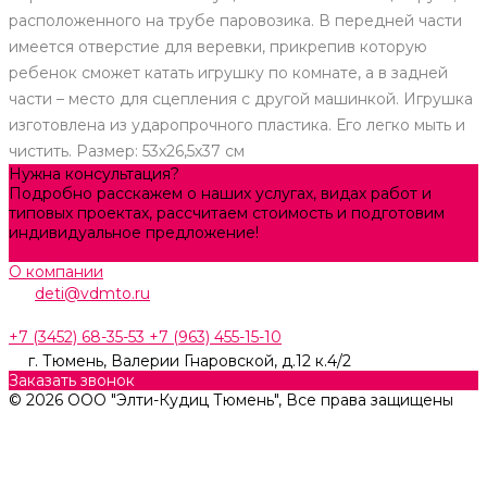
расположенного на трубе паровозика. В передней части
имеется отверстие для веревки, прикрепив которую
ребенок сможет катать игрушку по комнате, а в задней
части – место для сцепления с другой машинкой. Игрушка
изготовлена из ударопрочного пластика. Его легко мыть и
чистить. Размер: 53х26,5х37 см
Нужна консультация?
Подробно расскажем о наших услугах, видах работ и
типовых проектах, рассчитаем стоимость и подготовим
индивидуальное предложение!
Задать вопрос
О компании
deti@vdmto.ru
+7 (3452) 68-35-53
+7 (963) 455-15-10
г. Тюмень, ​Валерии Гнаровской, д.12 к.4/2
Заказать звонок
© 2026 ООО "Элти-Кудиц Тюмень", Все права защищены