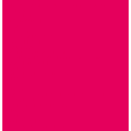
ИГРОВОЕ ОТ 2 МЕСЯЦЕВ
КОНСТРУКТОРЫ И СТРОИТЕЛЬНЫЕ НАБОРЫ
ПОЛИДРОН
ДЕРЕВЯННЫЕ
ПЛАСТМАССОВЫЕ
ИЗ ПВХ
МАГНИТНЫЕ
РОБОТОТЕХНИЧЕСКИЕ
МЕТАЛЛИЧЕСКИЕ
ЛЕГО для ДОУ
НАУЧНО-ПОЗНАВАТЕЛЬНЫЕ
ОБОРУДОВАНИЕ ГРУПП для детей от 1 года
КРОВАТИ МАТРАЦЫ КПБ
ХОДУНКИ
СТУЛЬЧИК ДЛЯ КОРМЛЕНИЯ
КОЛЯСКИ
МАНЕЖИ
КОМОДЫ
ПОДСТАВКИ ПОД НОЖКИ, ГОРШКИ, КАЧЕЛИ,
НАГРУДНИКИ
КАБИНЕТЫ СПЕЦИАЛИСТОВ
ПСИХОЛОГ
ЛОГОПЕД
РАЗВИТИЕ РЕЧИ
СЮЖЕТНО-РОЛЕВЫЕ ИГРЫ