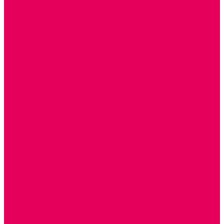
ОКРУЖАЮЩИЙ МИР
ИГРЫ НА ЛИПУЧКАХ из ПЛАСТИКА
ИГРЫ НА ЛИПУЧКАХ из ФЕТРА
ИЗОБРАЗИТЕЛЬНАЯ ДЕЯТЕЛЬНОСТЬ
ОБОРУДОВАНИЕ для ИЗО
ПОСОБИЯ для ИЗО
СПОРТИВНОЕ ОБОРУДОВАНИЕ и ИНВЕНТАРЬ
ОБОРУДОВАНИЕ ДЛЯ БАССЕЙНОВ
МЯГКИЕ МОДУЛИ
СТРОИТЕЛЬНЫЕ НАБОРЫ
МАТЫ
ТРЕНАЖЕРЫ
ОБРУЧИ, СКАКАЛКИ, ПАЛКИ, ЛЕНТЫ, МЯЧИ
СПОРТИВНЫЙ ИНВЕНТРЬ
СПОРТИВНЫЕ ИГРЫ
ИНВЕНТАРЬ
ТРЕНАЖЕРЫ
БАЛАНСИРЫ и ЛЕСЕНКИ
СПОРТКОМПЛЕКСЫ, ШВЕДСКИЕ СТЕНКИ,
СКАЛОДРОМЫ
СКАМЬИ ГИМНАСТИЧЕСКИЕ
ТАКТИЛЬНЫЕ ДОРОЖКИ
ВЕЛОСИПЕДЫ И САМОКАТЫ
МЕБЕЛЬ ДОУ
БАНКЕТКИ, СКАМЕЙКИ, ЗЕРКАЛА, РОСТОМЕРЫ