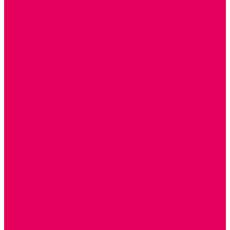
ШКОЛА
ТЕМАТИЧЕСКИЕ НАБОРЫ
ТЕМАТИЧЕСКИЕ КОСТЮМЫ
ТЕАТРАЛИЗОВАННАЯ ДЕЯТЕЛЬНОСТЬ
МУЗЫКАЛЬНЫЕ ИНСТРУМЕНТЫ
ПАЛЬЧИКОВЫЕ КУКЛЫ и ПОДСТАВКИ ДЛЯ НИХ
ПЕРЧАТОЧНЫЕ КУКЛЫ и ПОДСТАВКИ ДЛЯ НИХ
ШАГАЮЩИЙ ТЕАТР
ШАПОЧКИ
РОСТОВЫЕ КУКЛЫ
ТЕАТРАЛЬНЫЕ И ПРАЗДНИЧНО-КАРНАВАЛЬНЫЕ
КОСТЮМЫ
ДЕТСКИЕ
ВЗРОСЛЫЕ
УСЫ, БОРОДЫ, ПАРИКИ, АКСЕССУАРЫ
УГОЛКИ РЯЖЕНИЯ
ТЕАТР ТЕНЕЙ
ДЕКОРАЦИИ
НАСТОЛЬНЫЙ ТЕАТР
ТЕАТР МАГНИТНЫЙ
ТЕАТРАЛЬНЫЕ КУКЛЫ
ПЛАТКОВЫЕ КУКЛЫ
ШИРМЫ
НАСТОЛЬНЫЕ
НАПОЛЬНЫЕ