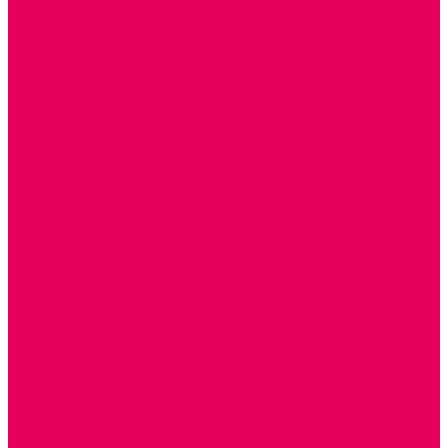
КАЧЕЛИ
КОНСТРУКТОРЫ
ДИДАКТИЧЕСКИЕ ПАНЕЛИ и БИЗИБОРДЫ
ЭЛЕМЕНТЫ ДЕКОРА
МОЗАИКИ НАСТЕННЫЕ
СЕНСОРНАЯ КОМНАТА
МЯГКАЯ СРЕДА
СВЕТОВЫЕ ПРИБОРЫ
ДОПОЛНИТЕЛЬНО
НАСТЕННОЕ ОБОРУДОВАНИЕ
НАЦИОНАЛЬНЫЕ ПРОЕКТЫ
ЭКОЛОГИЯ
ПАТРИОТИЧЕСКОЕ ВОСПИТАНИЕ
ИГРУШКИ-ЗАБАВЫ, НАРОДНЫЕ ИГРУШКИ
НАРОДНЫЕ ПРОМЫСЛЫ
ДЫМКА
КАРГОПОЛЬ
ХОХЛОМА
ГОРОДЕЦ
ГЖЕЛЬ
МЕЗЕНЬ
ФИЛИМОНОВО
РОДНАЯ ИГРУШКА
СЕМЬЯ. СЕМЕЙНЫЕ ЦЕННОСТИ.
ФИНАНСОВАЯ ГРАМОТНОСТЬ