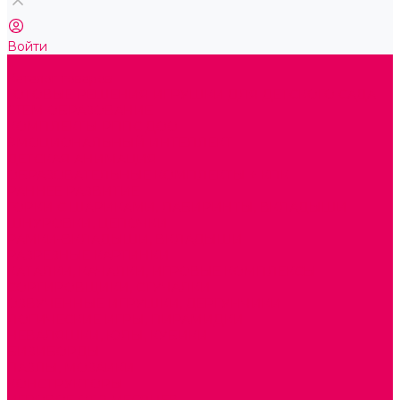
Войти
...
Каталог товаров
ГОТОВЫЕ РЕШЕНИЯ ИГРУШКИ ДЛЯ ДЕТСКОГО САДА
STEM ОБРАЗОВАНИЕ
КОМПЛЕКТЫ РППС ДОО
ЭМОЦИОНАЛЬНЫЙ ИНТЕЛЛЕКТ
ДЕТСКАЯ АНИМАЦИЯ
ОБРАЗОВАТЕЛЬНЫЕ КОМПЛЕКТЫ + КПК
РАННЕЕ РАЗВИТИЕ
ГОРКИ С ШАРИКАМИ, ЛАБИРИНТЫ, ВКЛАДЫШИ
ШНУРОВКИ, ЦЕПОЧКИ
РАМКИ-ВКЛАДЫШИ, ВКЛАДЫШИ
РАЗРЕЗНЫЕ КАРТИНКИ
КАТАЛКИ, КАЧАЛКИ, ИГРОВЫЕ КОМПЛЕКСЫ
СОРТИРОВЩИКИ, СТУЧАЛКИ
ОЗВУЧЕННЫЕ ИГРУШКИ, ДЕРГУНЧИКИ
ЛОГИЧЕСКИЕ ИГРЫ, ПИРАМИДКИ
НЕВАЛЯШКИ, ЮЛЫ, КУБИКИ
БИЗИБОРДЫ
ПАЗЛЫ, МОЗАИКИ
КОНСТРУКТОРЫ