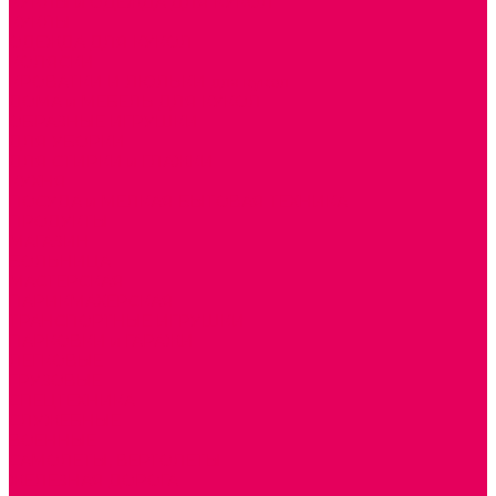
КУКЛЫ и ОДЕЖДА ДЛЯ КУКОЛ
КУКЛЫ
ОДЕЖДА ДЛЯ КУКОЛ
КОЛЯСКИ
КРОВАТКИ И ЛЮЛЬКИ для кукол
ДОМА и МЕБЕЛЬ ДЛЯ КУКОЛ
ОБРАЗНЫЕ ИГРУШКИ
ДЛЯ УБОРКИ
ДЛЯ СТИРКИ и ГЛАЖКИ
КУХНЯ
ПОСУДА и МЕЛКАЯ БЫТОВАЯ ТЕХНИКА
ПРОДУКТЫ
МАГАЗИН
БОЛЬНИЦА
МАСТЕРСКАЯ
ПАРИКМАХЕРСКАЯ
ТРАНСПОРТНЫЕ ИГРУШКИ
ПАРКОВКИ и ГАРАЖИ
ЛЕГКОВЫЕ
ГРУЗОВЫЕ
СПЕЦТЕХНИКА
СЛУЖЕБНЫЕ
ВОЕННЫЕ
САМОЛЕТЫ, ВЕРТОЛЕТЫ
ЖЕЛЕЗНАЯ ДОРОГА