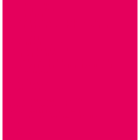
ДОСТУПНАЯ СРЕДА
ТАКТИЛЬНЫЕ ОЩУЩЕНИЯ
РЕАБИЛИТАЦИЯ
ЦИФРОВАЯ ОБРАЗОВАТЕЛЬНАЯ СРЕДА
ИНФОРМАЦИОННО-КОММУНИКАЦИОННЫЕ
ТЕХНОЛОГИИ
РОБОТОТЕХНИКА
НЕЙРОПИЛОТИРОВАНИЕ
ИСКУССТВЕННЫЙ ИНТЕЛЛЕКТ
АЛГОРИТМИКА В ДОУ
КОНСТРУИРОВАНИЕ И ПРОГРАММИРОВАНИЕ
РОБОТОТЕХНИКА ДЛЯ НАЧАЛЬНОЙ ШКОЛЫ
Работа с юр.лицами
Работа с ДОУ
Работа с ИП и ООО
Методическая поддержка
Блог
Учебно-методический центр ФИСО
Модульная программа СТЕМ
Образовательный портал Элтиленд
Комплекты для дооснащения РППС в ДОО
Помощь
Доставка
Обмен и возврат
Оплата