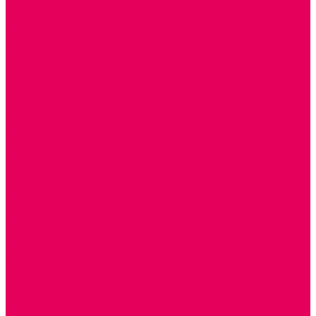
ОБРАЗОВАТЕЛЬНО-ВОСПИТАТЕЛЬНЫЕ ИГРЫ И
ИГРУШКИ, НАГЛЯДНО-ДИДАКТИЧЕСКИЙ и
РАЗДАТОЧНЫЙ МАТЕРИАЛ
ИГРЫ НИКИТИНА
МОЗАИКИ И КУБИКИ С КАРТИНКАМИ И СХЕМАМИ
ДОСУГОВЫЕ ИГРЫ И ГОЛОВОЛОМКИ
ДОМИНО
ЛОТО
ШАХМАТЫ, ШАШКИ
ГОЛОВОЛОМКИ
НАПОЛЬНЫЕ
НАСТОЛЬНЫЕ
МАТЕРИАЛЫ МОНТЕССОРИ
ПЕСОК и ВОДА ИГРЫ и ОБОРУДОВАНИЕ
СЕНСОМОТОРНОЕ РАЗВИТИЕ
РАЗВИТИЕ РЕЧИ и ОБУЧЕНИЕ ГРАМОТЕ
ГРАФОМОТОРНОЕ РАЗВИТИЕ
ИНОСТРАННЫЕ ЯЗЫКИ
ЭЛЕМЕНТАРНЫЕ МАТЕМАТИЧЕСКИЕ ПРЕДСТАВЛЕНИЯ
ИССЛЕДОВАТЕЛЬСКАЯ ДЕЯТЕЛЬНОСТЬ
ПРАВИЛА ДОРОЖНОГО ДВИЖЕНИЯ и ОБЖ
ОЗНАКОМЛЕНИЕ С СОЛНЕЧНОЙ СИСТЕМОЙ
СОЦИАЛЬНОЕ ВОСПИТАНИЕ
ИГРЫ ВОСКОБОВИЧА
ПОДГОТОВКА К ШКОЛЕ