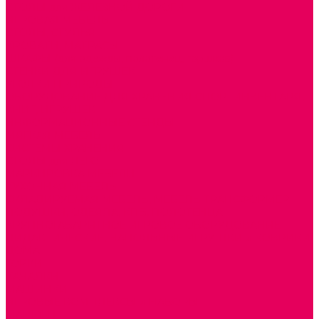
СТОЛЫ для ЖЕЛЕЗНОЙ ДОРОГИ
ИГРОВАЯ МЕБЕЛЬ
СТОЛЫ, СТУЛЬЯ
КРОВАТИ, МАТРАСЫ
ШКАФЫ (для одежды, полотенец, горшков)
СТЕНКИ ДЛЯ ИГРУШЕК
УГОЛКИ ПРИРОДЫ
ОБОРУДОВАНИЕ ДЛЯ ХРАНЕНИЯ СПОРТИНВЕНТАРЯ,
КНИГ, ИГРУШЕК
ИНФОРМАЦИОННЫЕ СТЕНДЫ
МЯГКАЯ МЕБЕЛЬ
СИСТЕМЫ ХРАНЕНИЯ
СТОЛЫ для ЛЕГО
МАРКИРОВКА МЕБЕЛИ
КУХОННАЯ МЕБЕЛЬ
СКЛАДИРУЕМАЯ МЕБЕЛЬ, МЕБЕЛЬ ТРАНСФОРМЕР
ПОДУШКИ, ОДЕЯЛА, КПБ, ПОЛОТЕНЦА
КРУПНОГАБАРИТНОЕ ИГРОВОЕ ОБОРУДОВАНИЕ
ДИДАКТИЧЕСКИЕ, НАПОЛЬНЫЕ ИГРУШКИ и КОВРИКИ
ДОМА
ГОРКИ
КАЧАЛКИ
МАШИНКИ
ИГРОВЫЕ КОМПЛЕКСЫ и НАБОРЫ
МАНЕЖИ