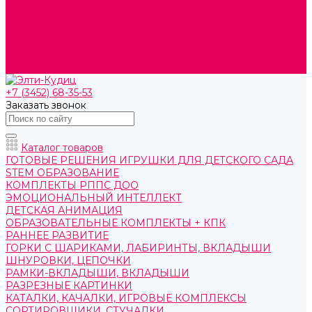
О компании
Контакты
Готовые решения
Политика конфиденциальности
Отзывы
Сертификаты
+7 (3452) 68-35-53
Заказать звонок
Каталог товаров
ГОТОВЫЕ РЕШЕНИЯ ИГРУШКИ ДЛЯ ДЕТСКОГО САДА
STEM ОБРАЗОВАНИЕ
КОМПЛЕКТЫ РППС ДОО
ЭМОЦИОНАЛЬНЫЙ ИНТЕЛЛЕКТ
ДЕТСКАЯ АНИМАЦИЯ
ОБРАЗОВАТЕЛЬНЫЕ КОМПЛЕКТЫ + КПК
РАННЕЕ РАЗВИТИЕ
ГОРКИ С ШАРИКАМИ, ЛАБИРИНТЫ, ВКЛАДЫШИ
ШНУРОВКИ, ЦЕПОЧКИ
РАМКИ-ВКЛАДЫШИ, ВКЛАДЫШИ
РАЗРЕЗНЫЕ КАРТИНКИ
КАТАЛКИ, КАЧАЛКИ, ИГРОВЫЕ КОМПЛЕКСЫ
СОРТИРОВЩИКИ, СТУЧАЛКИ