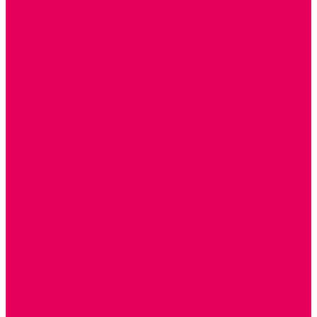
СТОЛЫ, СТУЛЬЯ
КРОВАТИ, МАТРАСЫ
ШКАФЫ (для одежды, полотенец, горшков)
СТЕНКИ ДЛЯ ИГРУШЕК
УГОЛКИ ПРИРОДЫ
ОБОРУДОВАНИЕ ДЛЯ ХРАНЕНИЯ СПОРТИНВЕНТАРЯ,
КНИГ, ИГРУШЕК
ИНФОРМАЦИОННЫЕ СТЕНДЫ
МЯГКАЯ МЕБЕЛЬ
СИСТЕМЫ ХРАНЕНИЯ
СТОЛЫ для ЛЕГО
МАРКИРОВКА МЕБЕЛИ
КУХОННАЯ МЕБЕЛЬ
СКЛАДИРУЕМАЯ МЕБЕЛЬ, МЕБЕЛЬ ТРАНСФОРМЕР
ПОДУШКИ, ОДЕЯЛА, КПБ, ПОЛОТЕНЦА
КРУПНОГАБАРИТНОЕ ИГРОВОЕ ОБОРУДОВАНИЕ
ДИДАКТИЧЕСКИЕ, НАПОЛЬНЫЕ ИГРУШКИ и КОВРИКИ
ДОМА
ГОРКИ
КАЧАЛКИ
МАШИНКИ
ИГРОВЫЕ КОМПЛЕКСЫ и НАБОРЫ
МАНЕЖИ
КАЧЕЛИ
КОНСТРУКТОРЫ