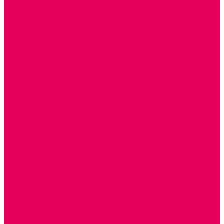
ДЕРЕВЯННЫЕ
ПЛАСТМАССОВЫЕ
ИЗ ПВХ
МАГНИТНЫЕ
РОБОТОТЕХНИЧЕСКИЕ
МЕТАЛЛИЧЕСКИЕ
ЛЕГО для ДОУ
НАУЧНО-ПОЗНАВАТЕЛЬНЫЕ
ОБОРУДОВАНИЕ ГРУПП для детей от 1 года
КРОВАТИ МАТРАЦЫ КПБ
ХОДУНКИ
СТУЛЬЧИК ДЛЯ КОРМЛЕНИЯ
КОЛЯСКИ
МАНЕЖИ
КОМОДЫ
ПОДСТАВКИ ПОД НОЖКИ, ГОРШКИ, КАЧЕЛИ,
НАГРУДНИКИ
КАБИНЕТЫ СПЕЦИАЛИСТОВ
ПСИХОЛОГ
ЛОГОПЕД
РАЗВИТИЕ РЕЧИ
СЮЖЕТНО-РОЛЕВЫЕ ИГРЫ
КУКЛЫ и ОДЕЖДА ДЛЯ КУКОЛ
КУКЛЫ
ОДЕЖДА ДЛЯ КУКОЛ