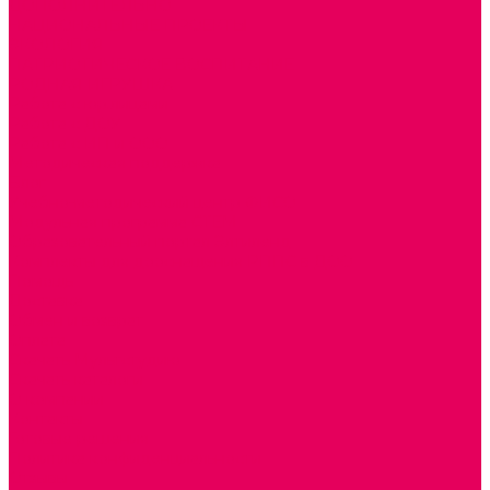
ДОПОЛНИТЕЛЬНО
НАЦИОНАЛЬНЫЕ ПРОЕКТЫ
ЭКОЛОГИЯ
ПАТРИОТИЧЕСКОЕ ВОСПИТАНИЕ
РОДНАЯ ИГРУШКА
Работа с юр.лицами
Работа с ДОУ
Работа с ИП и ООО
Методическая поддержка
Блог
Учебно-методический центр ФИСО
Модульная программа СТЕМ
Образовательный портал Элтиленд
Комплекты для дооснащения РППС в ДОО
Помощь
Доставка
Обмен и возврат
Оплата
Скачать Мультстудию
Скачать каталоги
О компании
Контакты
Готовые решения
Политика конфиденциальности
Отзывы