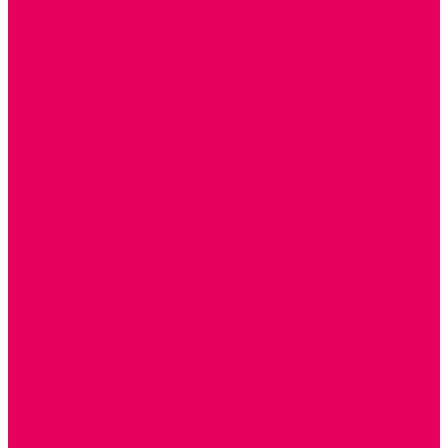
Сертификаты
...
Каталог товаров
ГОТОВЫЕ РЕШЕНИЯ ИГРУШКИ ДЛЯ ДЕТСКОГО САДА
STEM ОБРАЗОВАНИЕ
КОМПЛЕКТЫ РППС ДОО
ЭМОЦИОНАЛЬНЫЙ ИНТЕЛЛЕКТ
ДЕТСКАЯ АНИМАЦИЯ
ОБРАЗОВАТЕЛЬНЫЕ КОМПЛЕКТЫ + КПК
РАННЕЕ РАЗВИТИЕ
ГОРКИ С ШАРИКАМИ, ЛАБИРИНТЫ, ВКЛАДЫШИ
ШНУРОВКИ, ЦЕПОЧКИ
РАМКИ-ВКЛАДЫШИ, ВКЛАДЫШИ
РАЗРЕЗНЫЕ КАРТИНКИ
КАТАЛКИ, КАЧАЛКИ, ИГРОВЫЕ КОМПЛЕКСЫ
СОРТИРОВЩИКИ, СТУЧАЛКИ
ОЗВУЧЕННЫЕ ИГРУШКИ, ДЕРГУНЧИКИ
ЛОГИЧЕСКИЕ ИГРЫ, ПИРАМИДКИ
НЕВАЛЯШКИ, ЮЛЫ, КУБИКИ
БИЗИБОРДЫ
ПАЗЛЫ, МОЗАИКИ
КОНСТРУКТОРЫ
ИГРОВОЕ ОТ 2 МЕСЯЦЕВ
КОНСТРУКТОРЫ И СТРОИТЕЛЬНЫЕ НАБОРЫ
ПОЛИДРОН