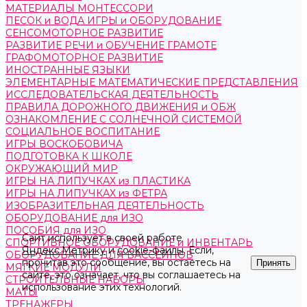
МАТЕРИАЛЫ МОНТЕССОРИ
ПЕСОК и ВОДА ИГРЫ и ОБОРУДОВАНИЕ
СЕНСОМОТОРНОЕ РАЗВИТИЕ
РАЗВИТИЕ РЕЧИ и ОБУЧЕНИЕ ГРАМОТЕ
ГРАФОМОТОРНОЕ РАЗВИТИЕ
ИНОСТРАННЫЕ ЯЗЫКИ
ЭЛЕМЕНТАРНЫЕ МАТЕМАТИЧЕСКИЕ ПРЕДСТАВЛЕНИЯ
ИССЛЕДОВАТЕЛЬСКАЯ ДЕЯТЕЛЬНОСТЬ
ПРАВИЛА ДОРОЖНОГО ДВИЖЕНИЯ и ОБЖ
ОЗНАКОМЛЕНИЕ С СОЛНЕЧНОЙ СИСТЕМОЙ
СОЦИАЛЬНОЕ ВОСПИТАНИЕ
ИГРЫ ВОСКОБОВИЧА
ПОДГОТОВКА К ШКОЛЕ
ОКРУЖАЮЩИЙ МИР
ИГРЫ НА ЛИПУЧКАХ из ПЛАСТИКА
ИГРЫ НА ЛИПУЧКАХ из ФЕТРА
ИЗОБРАЗИТЕЛЬНАЯ ДЕЯТЕЛЬНОСТЬ
ОБОРУДОВАНИЕ для ИЗО
ПОСОБИЯ для ИЗО
Сайт использует в своей работе
СПОРТИВНОЕ ОБОРУДОВАНИЕ и ИНВЕНТАРЬ
Яндекс.Метрику
и
cookie-файлы
. Если,
ОБОРУДОВАНИЕ ДЛЯ БАССЕЙНОВ
прочитав это сообщение, вы остаетесь на
Принять
МЯГКИЕ МОДУЛИ
сайте, это означает, что вы соглашаетесь на
СТРОИТЕЛЬНЫЕ НАБОРЫ
использование этих технологий.
МАТЫ
ТРЕНАЖЕРЫ