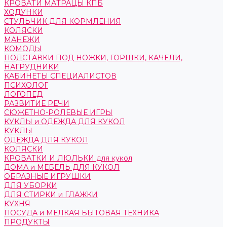
КРОВАТИ МАТРАЦЫ КПБ
ХОДУНКИ
СТУЛЬЧИК ДЛЯ КОРМЛЕНИЯ
КОЛЯСКИ
МАНЕЖИ
КОМОДЫ
ПОДСТАВКИ ПОД НОЖКИ, ГОРШКИ, КАЧЕЛИ,
НАГРУДНИКИ
КАБИНЕТЫ СПЕЦИАЛИСТОВ
ПСИХОЛОГ
ЛОГОПЕД
РАЗВИТИЕ РЕЧИ
СЮЖЕТНО-РОЛЕВЫЕ ИГРЫ
КУКЛЫ и ОДЕЖДА ДЛЯ КУКОЛ
КУКЛЫ
ОДЕЖДА ДЛЯ КУКОЛ
КОЛЯСКИ
КРОВАТКИ И ЛЮЛЬКИ для кукол
ДОМА и МЕБЕЛЬ ДЛЯ КУКОЛ
ОБРАЗНЫЕ ИГРУШКИ
ДЛЯ УБОРКИ
ДЛЯ СТИРКИ и ГЛАЖКИ
КУХНЯ
ПОСУДА и МЕЛКАЯ БЫТОВАЯ ТЕХНИКА
ПРОДУКТЫ