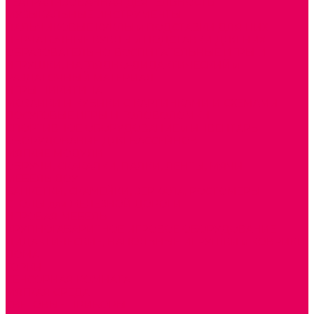
ТЕАТРАЛИЗОВАННАЯ ДЕЯТЕЛЬНОСТЬ
МУЗЫКАЛЬНЫЕ ИНСТРУМЕНТЫ
ПАЛЬЧИКОВЫЕ КУКЛЫ и ПОДСТАВКИ ДЛЯ НИХ
ПЕРЧАТОЧНЫЕ КУКЛЫ и ПОДСТАВКИ ДЛЯ НИХ
ОБРАЗОВАТЕЛЬНО-ВОСПИТАТЕЛЬНЫЕ ИГРЫ И
ИГРУШКИ, НАГЛЯДНО-ДИДАКТИЧЕСКИЙ и
РАЗДАТОЧНЫЙ МАТЕРИАЛ
ИГРЫ НИКИТИНА
МОЗАИКИ И КУБИКИ С КАРТИНКАМИ И СХЕМАМИ
ДОСУГОВЫЕ ИГРЫ И ГОЛОВОЛОМКИ
СПОРТИВНОЕ ОБОРУДОВАНИЕ и ИНВЕНТАРЬ
ОБОРУДОВАНИЕ ДЛЯ БАССЕЙНОВ
МЯГКИЕ МОДУЛИ
ОБРУЧИ, СКАКАЛКИ, ПАЛКИ, ЛЕНТЫ, МЯЧИ
МЕБЕЛЬ ДОУ
БАНКЕТКИ, СКАМЕЙКИ, ЗЕРКАЛА, РОСТОМЕРЫ
СТОЛЫ для ЖЕЛЕЗНОЙ ДОРОГИ
ИГРОВАЯ МЕБЕЛЬ
КРУПНОГАБАРИТНОЕ ИГРОВОЕ ОБОРУДОВАНИЕ
ДИДАКТИЧЕСКИЕ, НАПОЛЬНЫЕ ИГРУШКИ и КОВРИКИ
ДОМА
ГОРКИ
СЕНСОРНАЯ КОМНАТА
МЯГКАЯ СРЕДА
СВЕТОВЫЕ ПРИБОРЫ