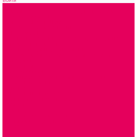
Войти
Каталог товаров
ГОТОВЫЕ РЕШЕНИЯ ИГРУШКИ ДЛЯ ДЕТСКОГО САДА
STEM ОБРАЗОВАНИЕ
КОМПЛЕКТЫ РППС ДОО
ЭМОЦИОНАЛЬНЫЙ ИНТЕЛЛЕКТ
РАННЕЕ РАЗВИТИЕ
ГОРКИ С ШАРИКАМИ, ЛАБИРИНТЫ, ВКЛАДЫШИ
ШНУРОВКИ, ЦЕПОЧКИ
РАМКИ-ВКЛАДЫШИ, ВКЛАДЫШИ
КОНСТРУКТОРЫ И СТРОИТЕЛЬНЫЕ НАБОРЫ
ПОЛИДРОН
ДЕРЕВЯННЫЕ
ПЛАСТМАССОВЫЕ
ОБОРУДОВАНИЕ ГРУПП для детей от 1 года
КРОВАТИ МАТРАЦЫ КПБ
ХОДУНКИ
СТУЛЬЧИК ДЛЯ КОРМЛЕНИЯ
КАБИНЕТЫ СПЕЦИАЛИСТОВ
ПСИХОЛОГ
ЛОГОПЕД
СЮЖЕТНО-РОЛЕВЫЕ ИГРЫ
КУКЛЫ и ОДЕЖДА ДЛЯ КУКОЛ
КОЛЯСКИ
КРОВАТКИ И ЛЮЛЬКИ для кукол