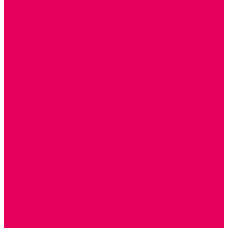
ИЗОБРАЗИТЕЛЬНАЯ ДЕЯТЕЛЬНОСТЬ
ОБОРУДОВАНИЕ для ИЗО
ПОСОБИЯ для ИЗО
СПОРТИВНОЕ ОБОРУДОВАНИЕ и ИНВЕНТАРЬ
ОБОРУДОВАНИЕ ДЛЯ БАССЕЙНОВ
МЯГКИЕ МОДУЛИ
СТРОИТЕЛЬНЫЕ НАБОРЫ
МАТЫ
ТРЕНАЖЕРЫ
ОБРУЧИ, СКАКАЛКИ, ПАЛКИ, ЛЕНТЫ, МЯЧИ
СПОРТИВНЫЙ ИНВЕНТРЬ
СПОРТИВНЫЕ ИГРЫ
ИНВЕНТАРЬ
ТРЕНАЖЕРЫ
БАЛАНСИРЫ и ЛЕСЕНКИ
СПОРТКОМПЛЕКСЫ, ШВЕДСКИЕ СТЕНКИ,
СКАЛОДРОМЫ
СКАМЬИ ГИМНАСТИЧЕСКИЕ
ТАКТИЛЬНЫЕ ДОРОЖКИ
ВЕЛОСИПЕДЫ И САМОКАТЫ
МЕБЕЛЬ ДОУ
БАНКЕТКИ, СКАМЕЙКИ, ЗЕРКАЛА, РОСТОМЕРЫ
СТОЛЫ для ЖЕЛЕЗНОЙ ДОРОГИ
ИГРОВАЯ МЕБЕЛЬ