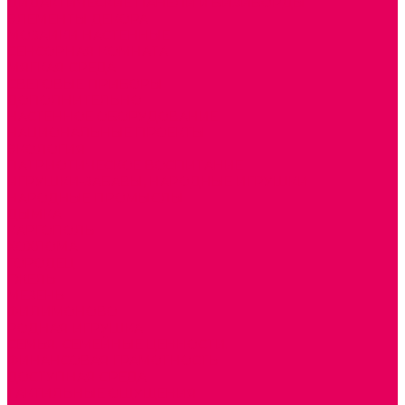
ДИДАКТИЧЕСКИЕ ПАНЕЛИ и БИЗИБОРДЫ
ЭЛЕМЕНТЫ ДЕКОРА
МОЗАИКИ НАСТЕННЫЕ
СЕНСОРНАЯ КОМНАТА
МЯГКАЯ СРЕДА
СВЕТОВЫЕ ПРИБОРЫ
ДОПОЛНИТЕЛЬНО
НАСТЕННОЕ ОБОРУДОВАНИЕ
НАЦИОНАЛЬНЫЕ ПРОЕКТЫ
ЭКОЛОГИЯ
ПАТРИОТИЧЕСКОЕ ВОСПИТАНИЕ
ИГРУШКИ-ЗАБАВЫ, НАРОДНЫЕ ИГРУШКИ
НАРОДНЫЕ ПРОМЫСЛЫ
ДЫМКА
КАРГОПОЛЬ
ХОХЛОМА
ГОРОДЕЦ
ГЖЕЛЬ
МЕЗЕНЬ
ФИЛИМОНОВО
РОДНАЯ ИГРУШКА
СЕМЬЯ. СЕМЕЙНЫЕ ЦЕННОСТИ.
ФИНАНСОВАЯ ГРАМОТНОСТЬ
ДОСТУПНАЯ СРЕДА
ТАКТИЛЬНЫЕ ОЩУЩЕНИЯ