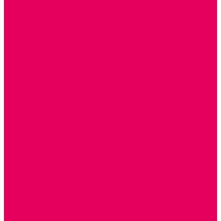
ТЕАТРАЛИЗОВАННАЯ ДЕЯТЕЛЬНОСТЬ
МУЗЫКАЛЬНЫЕ ИНСТРУМЕНТЫ
ПАЛЬЧИКОВЫЕ КУКЛЫ и ПОДСТАВКИ ДЛЯ НИХ
ПЕРЧАТОЧНЫЕ КУКЛЫ и ПОДСТАВКИ ДЛЯ НИХ
ШАГАЮЩИЙ ТЕАТР
ШАПОЧКИ
РОСТОВЫЕ КУКЛЫ
ТЕАТРАЛЬНЫЕ И ПРАЗДНИЧНО-КАРНАВАЛЬНЫЕ
КОСТЮМЫ
ДЕТСКИЕ
ВЗРОСЛЫЕ
УСЫ, БОРОДЫ, ПАРИКИ, АКСЕССУАРЫ
УГОЛКИ РЯЖЕНИЯ
ТЕАТР ТЕНЕЙ
ДЕКОРАЦИИ
НАСТОЛЬНЫЙ ТЕАТР
ТЕАТР МАГНИТНЫЙ
ТЕАТРАЛЬНЫЕ КУКЛЫ
ПЛАТКОВЫЕ КУКЛЫ
ШИРМЫ
НАСТОЛЬНЫЕ
НАПОЛЬНЫЕ
ОБРАЗОВАТЕЛЬНО-ВОСПИТАТЕЛЬНЫЕ ИГРЫ И
ИГРУШКИ, НАГЛЯДНО-ДИДАКТИЧЕСКИЙ и
РАЗДАТОЧНЫЙ МАТЕРИАЛ