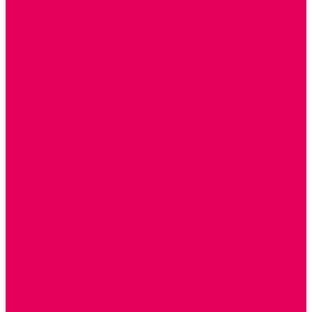
КОЛЯСКИ
КРОВАТКИ И ЛЮЛЬКИ для кукол
ДОМА и МЕБЕЛЬ ДЛЯ КУКОЛ
ОБРАЗНЫЕ ИГРУШКИ
ДЛЯ УБОРКИ
ДЛЯ СТИРКИ и ГЛАЖКИ
КУХНЯ
ПОСУДА и МЕЛКАЯ БЫТОВАЯ ТЕХНИКА
ПРОДУКТЫ
МАГАЗИН
БОЛЬНИЦА
МАСТЕРСКАЯ
ПАРИКМАХЕРСКАЯ
ТРАНСПОРТНЫЕ ИГРУШКИ
ПАРКОВКИ и ГАРАЖИ
ЛЕГКОВЫЕ
ГРУЗОВЫЕ
СПЕЦТЕХНИКА
СЛУЖЕБНЫЕ
ВОЕННЫЕ
САМОЛЕТЫ, ВЕРТОЛЕТЫ
ЖЕЛЕЗНАЯ ДОРОГА
ШКОЛА
ТЕМАТИЧЕСКИЕ НАБОРЫ
ТЕМАТИЧЕСКИЕ КОСТЮМЫ