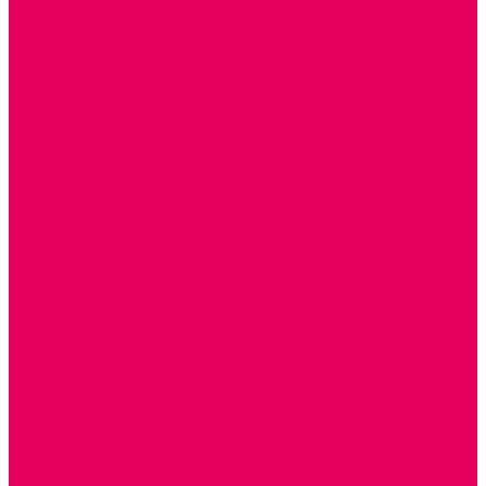
РЕАБИЛИТАЦИЯ
ЦИФРОВАЯ ОБРАЗОВАТЕЛЬНАЯ СРЕДА
ИНФОРМАЦИОННО-КОММУНИКАЦИОННЫЕ
ТЕХНОЛОГИИ
РОБОТОТЕХНИКА
НЕЙРОПИЛОТИРОВАНИЕ
ИСКУССТВЕННЫЙ ИНТЕЛЛЕКТ
АЛГОРИТМИКА В ДОУ
КОНСТРУИРОВАНИЕ И ПРОГРАММИРОВАНИЕ
РОБОТОТЕХНИКА ДЛЯ НАЧАЛЬНОЙ ШКОЛЫ
Работа с юр.лицами
Работа с ДОУ
Работа с ИП и ООО
Методическая поддержка
Блог
Учебно-методический центр ФИСО
Модульная программа СТЕМ
Образовательный портал Элтиленд
Комплекты для дооснащения РППС в ДОО
Помощь
Доставка
Обмен и возврат
Оплата
Скачать Мультстудию
Скачать каталоги