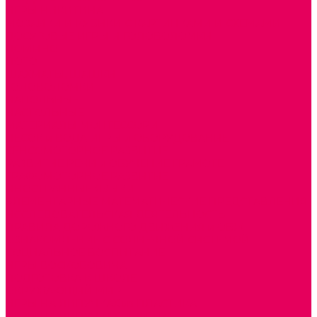
ИГРЫ НИКИТИНА
МОЗАИКИ И КУБИКИ С КАРТИНКАМИ И СХЕМАМИ
ДОСУГОВЫЕ ИГРЫ И ГОЛОВОЛОМКИ
ДОМИНО
ЛОТО
ШАХМАТЫ, ШАШКИ
ГОЛОВОЛОМКИ
НАПОЛЬНЫЕ
НАСТОЛЬНЫЕ
МАТЕРИАЛЫ МОНТЕССОРИ
ПЕСОК и ВОДА ИГРЫ и ОБОРУДОВАНИЕ
СЕНСОМОТОРНОЕ РАЗВИТИЕ
РАЗВИТИЕ РЕЧИ и ОБУЧЕНИЕ ГРАМОТЕ
ГРАФОМОТОРНОЕ РАЗВИТИЕ
ИНОСТРАННЫЕ ЯЗЫКИ
ЭЛЕМЕНТАРНЫЕ МАТЕМАТИЧЕСКИЕ ПРЕДСТАВЛЕНИЯ
ИССЛЕДОВАТЕЛЬСКАЯ ДЕЯТЕЛЬНОСТЬ
ПРАВИЛА ДОРОЖНОГО ДВИЖЕНИЯ и ОБЖ
ОЗНАКОМЛЕНИЕ С СОЛНЕЧНОЙ СИСТЕМОЙ
СОЦИАЛЬНОЕ ВОСПИТАНИЕ
ИГРЫ ВОСКОБОВИЧА
ПОДГОТОВКА К ШКОЛЕ
ОКРУЖАЮЩИЙ МИР
ИГРЫ НА ЛИПУЧКАХ из ПЛАСТИКА
ИГРЫ НА ЛИПУЧКАХ из ФЕТРА