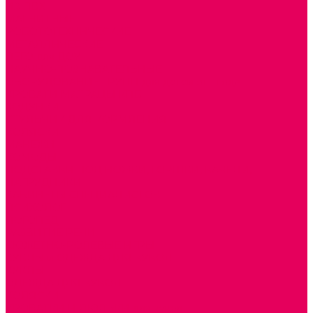
ИЗ ПВХ
МАГНИТНЫЕ
РОБОТОТЕХНИЧЕСКИЕ
МЕТАЛЛИЧЕСКИЕ
ЛЕГО для ДОУ
НАУЧНО-ПОЗНАВАТЕЛЬНЫЕ
ОБОРУДОВАНИЕ ГРУПП для детей от 1 года
КРОВАТИ МАТРАЦЫ КПБ
ХОДУНКИ
СТУЛЬЧИК ДЛЯ КОРМЛЕНИЯ
КОЛЯСКИ
МАНЕЖИ
КОМОДЫ
ПОДСТАВКИ ПОД НОЖКИ, ГОРШКИ, КАЧЕЛИ,
НАГРУДНИКИ
КАБИНЕТЫ СПЕЦИАЛИСТОВ
ПСИХОЛОГ
ЛОГОПЕД
РАЗВИТИЕ РЕЧИ
СЮЖЕТНО-РОЛЕВЫЕ ИГРЫ
КУКЛЫ и ОДЕЖДА ДЛЯ КУКОЛ
КУКЛЫ
ОДЕЖДА ДЛЯ КУКОЛ
КОЛЯСКИ
КРОВАТКИ И ЛЮЛЬКИ для кукол