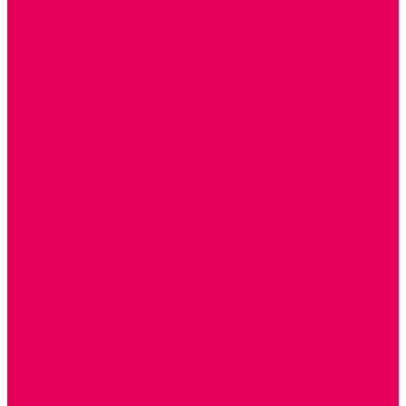
ПОСОБИЯ для ИЗО
СПОРТИВНОЕ ОБОРУДОВАНИЕ и ИНВЕНТАРЬ
ОБОРУДОВАНИЕ ДЛЯ БАССЕЙНОВ
МЯГКИЕ МОДУЛИ
СТРОИТЕЛЬНЫЕ НАБОРЫ
МАТЫ
ТРЕНАЖЕРЫ
ОБРУЧИ, СКАКАЛКИ, ПАЛКИ, ЛЕНТЫ, МЯЧИ
СПОРТИВНЫЙ ИНВЕНТРЬ
СПОРТИВНЫЕ ИГРЫ
ИНВЕНТАРЬ
ТРЕНАЖЕРЫ
БАЛАНСИРЫ и ЛЕСЕНКИ
СПОРТКОМПЛЕКСЫ, ШВЕДСКИЕ СТЕНКИ,
СКАЛОДРОМЫ
СКАМЬИ ГИМНАСТИЧЕСКИЕ
ТАКТИЛЬНЫЕ ДОРОЖКИ
ВЕЛОСИПЕДЫ И САМОКАТЫ
МЕБЕЛЬ ДОУ
БАНКЕТКИ, СКАМЕЙКИ, ЗЕРКАЛА, РОСТОМЕРЫ
СТОЛЫ для ЖЕЛЕЗНОЙ ДОРОГИ
ИГРОВАЯ МЕБЕЛЬ
СТОЛЫ, СТУЛЬЯ
КРОВАТИ, МАТРАСЫ