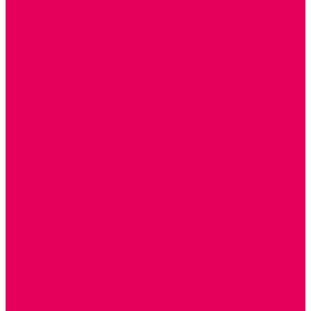
ШКАФЫ (для одежды, полотенец, горшков)
СТЕНКИ ДЛЯ ИГРУШЕК
УГОЛКИ ПРИРОДЫ
ОБОРУДОВАНИЕ ДЛЯ ХРАНЕНИЯ СПОРТИНВЕНТАРЯ,
КНИГ, ИГРУШЕК
ИНФОРМАЦИОННЫЕ СТЕНДЫ
МЯГКАЯ МЕБЕЛЬ
СИСТЕМЫ ХРАНЕНИЯ
СТОЛЫ для ЛЕГО
МАРКИРОВКА МЕБЕЛИ
КУХОННАЯ МЕБЕЛЬ
СКЛАДИРУЕМАЯ МЕБЕЛЬ, МЕБЕЛЬ ТРАНСФОРМЕР
ПОДУШКИ, ОДЕЯЛА, КПБ, ПОЛОТЕНЦА
КРУПНОГАБАРИТНОЕ ИГРОВОЕ ОБОРУДОВАНИЕ
ДИДАКТИЧЕСКИЕ, НАПОЛЬНЫЕ ИГРУШКИ и КОВРИКИ
ДОМА
ГОРКИ
КАЧАЛКИ
МАШИНКИ
ИГРОВЫЕ КОМПЛЕКСЫ и НАБОРЫ
МАНЕЖИ
КАЧЕЛИ
КОНСТРУКТОРЫ
ДИДАКТИЧЕСКИЕ ПАНЕЛИ и БИЗИБОРДЫ
ЭЛЕМЕНТЫ ДЕКОРА