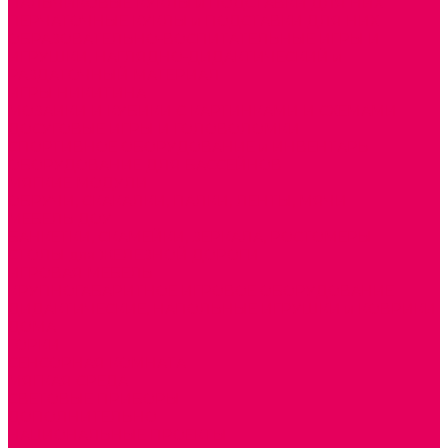
ПАЛЬЧИКОВЫЕ КУКЛЫ и ПОДСТАВКИ ДЛЯ НИХ
ПЕРЧАТОЧНЫЕ КУКЛЫ и ПОДСТАВКИ ДЛЯ НИХ
ОБРАЗОВАТЕЛЬНО-ВОСПИТАТЕЛЬНЫЕ ИГРЫ И
ИГРУШКИ, НАГЛЯДНО-ДИДАКТИЧЕСКИЙ и
РАЗДАТОЧНЫЙ МАТЕРИАЛ
ИГРЫ НИКИТИНА
МОЗАИКИ И КУБИКИ С КАРТИНКАМИ И СХЕМАМИ
ДОСУГОВЫЕ ИГРЫ И ГОЛОВОЛОМКИ
СПОРТИВНОЕ ОБОРУДОВАНИЕ и ИНВЕНТАРЬ
ОБОРУДОВАНИЕ ДЛЯ БАССЕЙНОВ
МЯГКИЕ МОДУЛИ
ОБРУЧИ, СКАКАЛКИ, ПАЛКИ, ЛЕНТЫ, МЯЧИ
МЕБЕЛЬ ДОУ
БАНКЕТКИ, СКАМЕЙКИ, ЗЕРКАЛА, РОСТОМЕРЫ
СТОЛЫ для ЖЕЛЕЗНОЙ ДОРОГИ
ИГРОВАЯ МЕБЕЛЬ
КРУПНОГАБАРИТНОЕ ИГРОВОЕ ОБОРУДОВАНИЕ
ДИДАКТИЧЕСКИЕ, НАПОЛЬНЫЕ ИГРУШКИ и КОВРИКИ
ДОМА
ГОРКИ
СЕНСОРНАЯ КОМНАТА
МЯГКАЯ СРЕДА
СВЕТОВЫЕ ПРИБОРЫ
ДОПОЛНИТЕЛЬНО
НАЦИОНАЛЬНЫЕ ПРОЕКТЫ