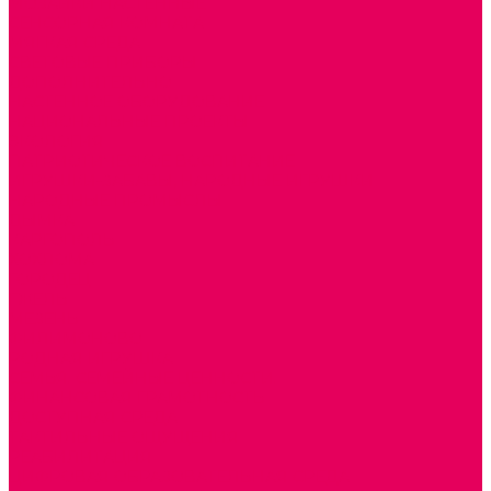
МОЗАИКИ НАСТЕННЫЕ
СЕНСОРНАЯ КОМНАТА
МЯГКАЯ СРЕДА
СВЕТОВЫЕ ПРИБОРЫ
ДОПОЛНИТЕЛЬНО
НАСТЕННОЕ ОБОРУДОВАНИЕ
НАЦИОНАЛЬНЫЕ ПРОЕКТЫ
ЭКОЛОГИЯ
ПАТРИОТИЧЕСКОЕ ВОСПИТАНИЕ
ИГРУШКИ-ЗАБАВЫ, НАРОДНЫЕ ИГРУШКИ
НАРОДНЫЕ ПРОМЫСЛЫ
ДЫМКА
КАРГОПОЛЬ
ХОХЛОМА
ГОРОДЕЦ
ГЖЕЛЬ
МЕЗЕНЬ
ФИЛИМОНОВО
РОДНАЯ ИГРУШКА
СЕМЬЯ. СЕМЕЙНЫЕ ЦЕННОСТИ.
ФИНАНСОВАЯ ГРАМОТНОСТЬ
ДОСТУПНАЯ СРЕДА
ТАКТИЛЬНЫЕ ОЩУЩЕНИЯ
РЕАБИЛИТАЦИЯ
ЦИФРОВАЯ ОБРАЗОВАТЕЛЬНАЯ СРЕДА