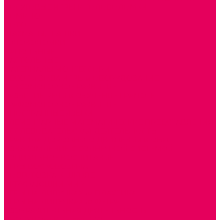
ДОСУГОВЫЕ ИГРЫ И ГОЛОВОЛОМКИ
ДОМИНО
ЛОТО
ШАХМАТЫ, ШАШКИ
ГОЛОВОЛОМКИ
НАПОЛЬНЫЕ
НАСТОЛЬНЫЕ
МАТЕРИАЛЫ МОНТЕССОРИ
ПЕСОК и ВОДА ИГРЫ и ОБОРУДОВАНИЕ
СЕНСОМОТОРНОЕ РАЗВИТИЕ
РАЗВИТИЕ РЕЧИ и ОБУЧЕНИЕ ГРАМОТЕ
ГРАФОМОТОРНОЕ РАЗВИТИЕ
ИНОСТРАННЫЕ ЯЗЫКИ
ЭЛЕМЕНТАРНЫЕ МАТЕМАТИЧЕСКИЕ ПРЕДСТАВЛЕНИЯ
ИССЛЕДОВАТЕЛЬСКАЯ ДЕЯТЕЛЬНОСТЬ
ПРАВИЛА ДОРОЖНОГО ДВИЖЕНИЯ и ОБЖ
ОЗНАКОМЛЕНИЕ С СОЛНЕЧНОЙ СИСТЕМОЙ
СОЦИАЛЬНОЕ ВОСПИТАНИЕ
ИГРЫ ВОСКОБОВИЧА
ПОДГОТОВКА К ШКОЛЕ
ОКРУЖАЮЩИЙ МИР
ИГРЫ НА ЛИПУЧКАХ из ПЛАСТИКА
ИГРЫ НА ЛИПУЧКАХ из ФЕТРА
ИЗОБРАЗИТЕЛЬНАЯ ДЕЯТЕЛЬНОСТЬ
ОБОРУДОВАНИЕ для ИЗО