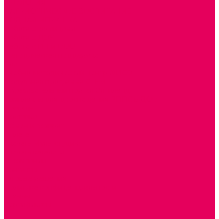
ЭКОЛОГИЯ
ПАТРИОТИЧЕСКОЕ ВОСПИТАНИЕ
РОДНАЯ ИГРУШКА
Работа с юр.лицами
Работа с ДОУ
Работа с ИП и ООО
Методическая поддержка
Блог
Учебно-методический центр ФИСО
Модульная программа СТЕМ
Образовательный портал Элтиленд
Комплекты для дооснащения РППС в ДОО
Помощь
Доставка
Обмен и возврат
Оплата
Скачать Мультстудию
Скачать каталоги
О компании
Контакты
Готовые решения
Политика конфиденциальности
Отзывы
Сертификаты
...