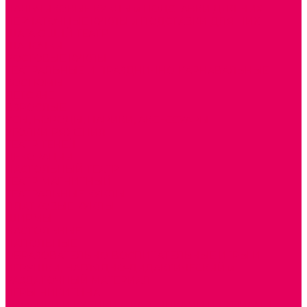
ПАЛЬЧИКОВЫЕ КУКЛЫ и ПОДСТАВКИ ДЛЯ НИХ
ПЕРЧАТОЧНЫЕ КУКЛЫ и ПОДСТАВКИ ДЛЯ НИХ
ШАГАЮЩИЙ ТЕАТР
ШАПОЧКИ
РОСТОВЫЕ КУКЛЫ
ТЕАТРАЛЬНЫЕ И ПРАЗДНИЧНО-КАРНАВАЛЬНЫЕ
КОСТЮМЫ
ДЕТСКИЕ
ВЗРОСЛЫЕ
УСЫ, БОРОДЫ, ПАРИКИ, АКСЕССУАРЫ
УГОЛКИ РЯЖЕНИЯ
ТЕАТР ТЕНЕЙ
ДЕКОРАЦИИ
НАСТОЛЬНЫЙ ТЕАТР
ТЕАТР МАГНИТНЫЙ
ТЕАТРАЛЬНЫЕ КУКЛЫ
ПЛАТКОВЫЕ КУКЛЫ
ШИРМЫ
НАСТОЛЬНЫЕ
НАПОЛЬНЫЕ
ОБРАЗОВАТЕЛЬНО-ВОСПИТАТЕЛЬНЫЕ ИГРЫ И
ИГРУШКИ, НАГЛЯДНО-ДИДАКТИЧЕСКИЙ и
РАЗДАТОЧНЫЙ МАТЕРИАЛ
ИГРЫ НИКИТИНА
МОЗАИКИ И КУБИКИ С КАРТИНКАМИ И СХЕМАМИ