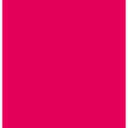
Каталог товаров
ГОТОВЫЕ РЕШЕНИЯ ИГРУШКИ ДЛЯ ДЕТСКОГО САДА
STEM ОБРАЗОВАНИЕ
КОМПЛЕКТЫ РППС ДОО
ЭМОЦИОНАЛЬНЫЙ ИНТЕЛЛЕКТ
ДЕТСКАЯ АНИМАЦИЯ
ОБРАЗОВАТЕЛЬНЫЕ КОМПЛЕКТЫ + КПК
РАННЕЕ РАЗВИТИЕ
ГОРКИ С ШАРИКАМИ, ЛАБИРИНТЫ, ВКЛАДЫШИ
ШНУРОВКИ, ЦЕПОЧКИ
РАМКИ-ВКЛАДЫШИ, ВКЛАДЫШИ
РАЗРЕЗНЫЕ КАРТИНКИ
КАТАЛКИ, КАЧАЛКИ, ИГРОВЫЕ КОМПЛЕКСЫ
СОРТИРОВЩИКИ, СТУЧАЛКИ
ОЗВУЧЕННЫЕ ИГРУШКИ, ДЕРГУНЧИКИ
ЛОГИЧЕСКИЕ ИГРЫ, ПИРАМИДКИ
НЕВАЛЯШКИ, ЮЛЫ, КУБИКИ
БИЗИБОРДЫ
ПАЗЛЫ, МОЗАИКИ
КОНСТРУКТОРЫ
ИГРОВОЕ ОТ 2 МЕСЯЦЕВ
КОНСТРУКТОРЫ И СТРОИТЕЛЬНЫЕ НАБОРЫ
ПОЛИДРОН
ДЕРЕВЯННЫЕ
ПЛАСТМАССОВЫЕ