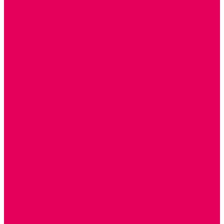
ГОТОВЫЕ РЕШЕНИЯ ИГРУШКИ ДЛЯ ДЕТСКОГО САДА
STEM ОБРАЗОВАНИЕ
КОМПЛЕКТЫ РППС ДОО
ЭМОЦИОНАЛЬНЫЙ ИНТЕЛЛЕКТ
РАННЕЕ РАЗВИТИЕ
ГОРКИ С ШАРИКАМИ, ЛАБИРИНТЫ, ВКЛАДЫШИ
ШНУРОВКИ, ЦЕПОЧКИ
РАМКИ-ВКЛАДЫШИ, ВКЛАДЫШИ
КОНСТРУКТОРЫ И СТРОИТЕЛЬНЫЕ НАБОРЫ
ПОЛИДРОН
ДЕРЕВЯННЫЕ
ПЛАСТМАССОВЫЕ
ОБОРУДОВАНИЕ ГРУПП для детей от 1 года
КРОВАТИ МАТРАЦЫ КПБ
ХОДУНКИ
СТУЛЬЧИК ДЛЯ КОРМЛЕНИЯ
КАБИНЕТЫ СПЕЦИАЛИСТОВ
ПСИХОЛОГ
ЛОГОПЕД
СЮЖЕТНО-РОЛЕВЫЕ ИГРЫ
КУКЛЫ и ОДЕЖДА ДЛЯ КУКОЛ
КОЛЯСКИ
КРОВАТКИ И ЛЮЛЬКИ для кукол
ТЕАТРАЛИЗОВАННАЯ ДЕЯТЕЛЬНОСТЬ
МУЗЫКАЛЬНЫЕ ИНСТРУМЕНТЫ