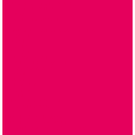
ДОМА и МЕБЕЛЬ ДЛЯ КУКОЛ
ОБРАЗНЫЕ ИГРУШКИ
ДЛЯ УБОРКИ
ДЛЯ СТИРКИ и ГЛАЖКИ
КУХНЯ
ПОСУДА и МЕЛКАЯ БЫТОВАЯ ТЕХНИКА
ПРОДУКТЫ
МАГАЗИН
БОЛЬНИЦА
МАСТЕРСКАЯ
ПАРИКМАХЕРСКАЯ
ТРАНСПОРТНЫЕ ИГРУШКИ
ПАРКОВКИ и ГАРАЖИ
ЛЕГКОВЫЕ
ГРУЗОВЫЕ
СПЕЦТЕХНИКА
СЛУЖЕБНЫЕ
ВОЕННЫЕ
САМОЛЕТЫ, ВЕРТОЛЕТЫ
ЖЕЛЕЗНАЯ ДОРОГА
ШКОЛА
ТЕМАТИЧЕСКИЕ НАБОРЫ
ТЕМАТИЧЕСКИЕ КОСТЮМЫ
ТЕАТРАЛИЗОВАННАЯ ДЕЯТЕЛЬНОСТЬ
МУЗЫКАЛЬНЫЕ ИНСТРУМЕНТЫ