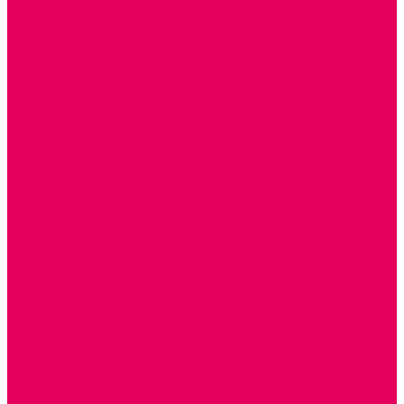
ИНФОРМАЦИОННО-КОММУНИКАЦИОННЫЕ
ТЕХНОЛОГИИ
РОБОТОТЕХНИКА
НЕЙРОПИЛОТИРОВАНИЕ
ИСКУССТВЕННЫЙ ИНТЕЛЛЕКТ
АЛГОРИТМИКА В ДОУ
КОНСТРУИРОВАНИЕ И ПРОГРАММИРОВАНИЕ
РОБОТОТЕХНИКА ДЛЯ НАЧАЛЬНОЙ ШКОЛЫ
Работа с юр.лицами
Работа с ДОУ
Работа с ИП и ООО
Методическая поддержка
Блог
Учебно-методический центр ФИСО
Модульная программа СТЕМ
Образовательный портал Элтиленд
Комплекты для дооснащения РППС в ДОО
Помощь
Доставка
Обмен и возврат
Оплата
Скачать Мультстудию
Скачать каталоги
О компании
Контакты