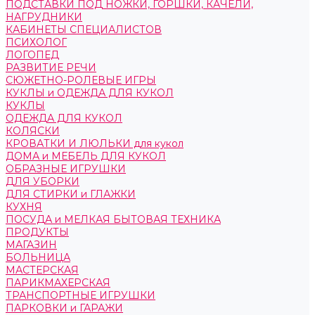
ПОДСТАВКИ ПОД НОЖКИ, ГОРШКИ, КАЧЕЛИ,
НАГРУДНИКИ
КАБИНЕТЫ СПЕЦИАЛИСТОВ
ПСИХОЛОГ
ЛОГОПЕД
РАЗВИТИЕ РЕЧИ
СЮЖЕТНО-РОЛЕВЫЕ ИГРЫ
КУКЛЫ и ОДЕЖДА ДЛЯ КУКОЛ
КУКЛЫ
ОДЕЖДА ДЛЯ КУКОЛ
КОЛЯСКИ
КРОВАТКИ И ЛЮЛЬКИ для кукол
ДОМА и МЕБЕЛЬ ДЛЯ КУКОЛ
ОБРАЗНЫЕ ИГРУШКИ
ДЛЯ УБОРКИ
ДЛЯ СТИРКИ и ГЛАЖКИ
КУХНЯ
ПОСУДА и МЕЛКАЯ БЫТОВАЯ ТЕХНИКА
ПРОДУКТЫ
МАГАЗИН
БОЛЬНИЦА
МАСТЕРСКАЯ
ПАРИКМАХЕРСКАЯ
ТРАНСПОРТНЫЕ ИГРУШКИ
ПАРКОВКИ и ГАРАЖИ