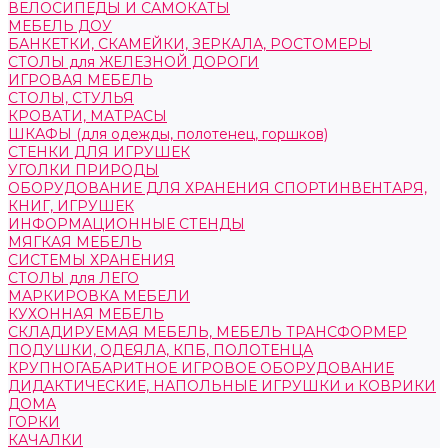
ВЕЛОСИПЕДЫ И САМОКАТЫ
МЕБЕЛЬ ДОУ
БАНКЕТКИ, СКАМЕЙКИ, ЗЕРКАЛА, РОСТОМЕРЫ
СТОЛЫ для ЖЕЛЕЗНОЙ ДОРОГИ
ИГРОВАЯ МЕБЕЛЬ
СТОЛЫ, СТУЛЬЯ
КРОВАТИ, МАТРАСЫ
ШКАФЫ (для одежды, полотенец, горшков)
СТЕНКИ ДЛЯ ИГРУШЕК
УГОЛКИ ПРИРОДЫ
ОБОРУДОВАНИЕ ДЛЯ ХРАНЕНИЯ СПОРТИНВЕНТАРЯ,
КНИГ, ИГРУШЕК
ИНФОРМАЦИОННЫЕ СТЕНДЫ
МЯГКАЯ МЕБЕЛЬ
СИСТЕМЫ ХРАНЕНИЯ
СТОЛЫ для ЛЕГО
МАРКИРОВКА МЕБЕЛИ
КУХОННАЯ МЕБЕЛЬ
СКЛАДИРУЕМАЯ МЕБЕЛЬ, МЕБЕЛЬ ТРАНСФОРМЕР
ПОДУШКИ, ОДЕЯЛА, КПБ, ПОЛОТЕНЦА
КРУПНОГАБАРИТНОЕ ИГРОВОЕ ОБОРУДОВАНИЕ
ДИДАКТИЧЕСКИЕ, НАПОЛЬНЫЕ ИГРУШКИ и КОВРИКИ
ДОМА
ГОРКИ
КАЧАЛКИ