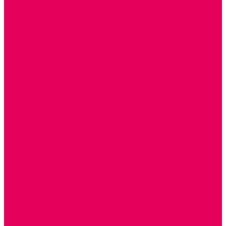
ДИДАКТИЧЕСКИЕ ПАНЕЛИ и БИЗИБОРДЫ
ЭЛЕМЕНТЫ ДЕКОРА
МОЗАИКИ НАСТЕННЫЕ
СЕНСОРНАЯ КОМНАТА
МЯГКАЯ СРЕДА
СВЕТОВЫЕ ПРИБОРЫ
ДОПОЛНИТЕЛЬНО
НАСТЕННОЕ ОБОРУДОВАНИЕ
НАЦИОНАЛЬНЫЕ ПРОЕКТЫ
ЭКОЛОГИЯ
ПАТРИОТИЧЕСКОЕ ВОСПИТАНИЕ
ИГРУШКИ-ЗАБАВЫ, НАРОДНЫЕ ИГРУШКИ
НАРОДНЫЕ ПРОМЫСЛЫ
ДЫМКА
КАРГОПОЛЬ
ХОХЛОМА
ГОРОДЕЦ
ГЖЕЛЬ
МЕЗЕНЬ
ФИЛИМОНОВО
РОДНАЯ ИГРУШКА
СЕМЬЯ. СЕМЕЙНЫЕ ЦЕННОСТИ.
ФИНАНСОВАЯ ГРАМОТНОСТЬ
ДОСТУПНАЯ СРЕДА
ТАКТИЛЬНЫЕ ОЩУЩЕНИЯ