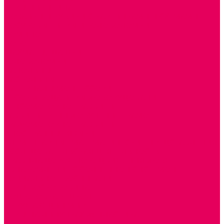
ИГРЫ НИКИТИНА
МОЗАИКИ И КУБИКИ С КАРТИНКАМИ И СХЕМАМИ
ДОСУГОВЫЕ ИГРЫ И ГОЛОВОЛОМКИ
ДОМИНО
ЛОТО
ШАХМАТЫ, ШАШКИ
ГОЛОВОЛОМКИ
НАПОЛЬНЫЕ
НАСТОЛЬНЫЕ
МАТЕРИАЛЫ МОНТЕССОРИ
ПЕСОК и ВОДА ИГРЫ и ОБОРУДОВАНИЕ
СЕНСОМОТОРНОЕ РАЗВИТИЕ
РАЗВИТИЕ РЕЧИ и ОБУЧЕНИЕ ГРАМОТЕ
ГРАФОМОТОРНОЕ РАЗВИТИЕ
ИНОСТРАННЫЕ ЯЗЫКИ
ЭЛЕМЕНТАРНЫЕ МАТЕМАТИЧЕСКИЕ ПРЕДСТАВЛЕНИЯ
ИССЛЕДОВАТЕЛЬСКАЯ ДЕЯТЕЛЬНОСТЬ
ПРАВИЛА ДОРОЖНОГО ДВИЖЕНИЯ и ОБЖ
ОЗНАКОМЛЕНИЕ С СОЛНЕЧНОЙ СИСТЕМОЙ
СОЦИАЛЬНОЕ ВОСПИТАНИЕ
ИГРЫ ВОСКОБОВИЧА
ПОДГОТОВКА К ШКОЛЕ
ОКРУЖАЮЩИЙ МИР
ИГРЫ НА ЛИПУЧКАХ из ПЛАСТИКА
ИГРЫ НА ЛИПУЧКАХ из ФЕТРА