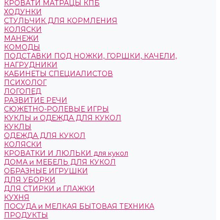
КРОВАТИ МАТРАЦЫ КПБ
ХОДУНКИ
СТУЛЬЧИК ДЛЯ КОРМЛЕНИЯ
КОЛЯСКИ
МАНЕЖИ
КОМОДЫ
ПОДСТАВКИ ПОД НОЖКИ, ГОРШКИ, КАЧЕЛИ,
НАГРУДНИКИ
КАБИНЕТЫ СПЕЦИАЛИСТОВ
ПСИХОЛОГ
ЛОГОПЕД
РАЗВИТИЕ РЕЧИ
СЮЖЕТНО-РОЛЕВЫЕ ИГРЫ
КУКЛЫ и ОДЕЖДА ДЛЯ КУКОЛ
КУКЛЫ
ОДЕЖДА ДЛЯ КУКОЛ
КОЛЯСКИ
КРОВАТКИ И ЛЮЛЬКИ для кукол
ДОМА и МЕБЕЛЬ ДЛЯ КУКОЛ
ОБРАЗНЫЕ ИГРУШКИ
ДЛЯ УБОРКИ
ДЛЯ СТИРКИ и ГЛАЖКИ
КУХНЯ
ПОСУДА и МЕЛКАЯ БЫТОВАЯ ТЕХНИКА
ПРОДУКТЫ