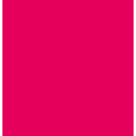
ДЕРЕВЯННЫЕ
ПЛАСТМАССОВЫЕ
ИЗ ПВХ
МАГНИТНЫЕ
РОБОТОТЕХНИЧЕСКИЕ
МЕТАЛЛИЧЕСКИЕ
ЛЕГО для ДОУ
НАУЧНО-ПОЗНАВАТЕЛЬНЫЕ
ОБОРУДОВАНИЕ ГРУПП для детей от 1 года
КРОВАТИ МАТРАЦЫ КПБ
ХОДУНКИ
СТУЛЬЧИК ДЛЯ КОРМЛЕНИЯ
КОЛЯСКИ
МАНЕЖИ
КОМОДЫ
ПОДСТАВКИ ПОД НОЖКИ, ГОРШКИ, КАЧЕЛИ,
НАГРУДНИКИ
КАБИНЕТЫ СПЕЦИАЛИСТОВ
ПСИХОЛОГ
ЛОГОПЕД
РАЗВИТИЕ РЕЧИ
СЮЖЕТНО-РОЛЕВЫЕ ИГРЫ
КУКЛЫ и ОДЕЖДА ДЛЯ КУКОЛ
КУКЛЫ
ОДЕЖДА ДЛЯ КУКОЛ