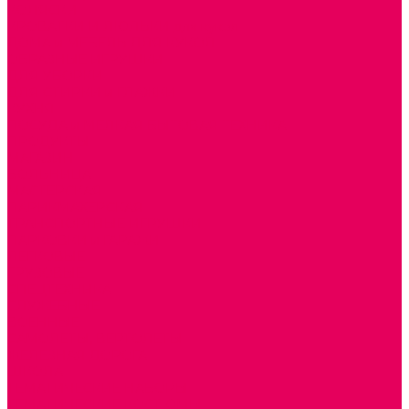
КОЛЯСКИ
КРОВАТКИ И ЛЮЛЬКИ для кукол
ДОМА и МЕБЕЛЬ ДЛЯ КУКОЛ
ОБРАЗНЫЕ ИГРУШКИ
ДЛЯ УБОРКИ
ДЛЯ СТИРКИ и ГЛАЖКИ
КУХНЯ
ПОСУДА и МЕЛКАЯ БЫТОВАЯ ТЕХНИКА
ПРОДУКТЫ
МАГАЗИН
БОЛЬНИЦА
МАСТЕРСКАЯ
ПАРИКМАХЕРСКАЯ
ТРАНСПОРТНЫЕ ИГРУШКИ
ПАРКОВКИ и ГАРАЖИ
ЛЕГКОВЫЕ
ГРУЗОВЫЕ
СПЕЦТЕХНИКА
СЛУЖЕБНЫЕ
ВОЕННЫЕ
САМОЛЕТЫ, ВЕРТОЛЕТЫ
ЖЕЛЕЗНАЯ ДОРОГА
ШКОЛА
ТЕМАТИЧЕСКИЕ НАБОРЫ
ТЕМАТИЧЕСКИЕ КОСТЮМЫ