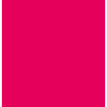
ДОПОЛНИТЕЛЬНО
НАЦИОНАЛЬНЫЕ ПРОЕКТЫ
ЭКОЛОГИЯ
ПАТРИОТИЧЕСКОЕ ВОСПИТАНИЕ
РОДНАЯ ИГРУШКА
Работа с юр.лицами
Работа с ДОУ
Работа с ИП и ООО
Методическая поддержка
Блог
Учебно-методический центр ФИСО
Модульная программа СТЕМ
Образовательный портал Элтиленд
Комплекты для дооснащения РППС в ДОО
Помощь
Доставка
Обмен и возврат
Оплата
Скачать Мультстудию
Скачать каталоги
О компании
Контакты
Готовые решения
Политика конфиденциальности
Отзывы