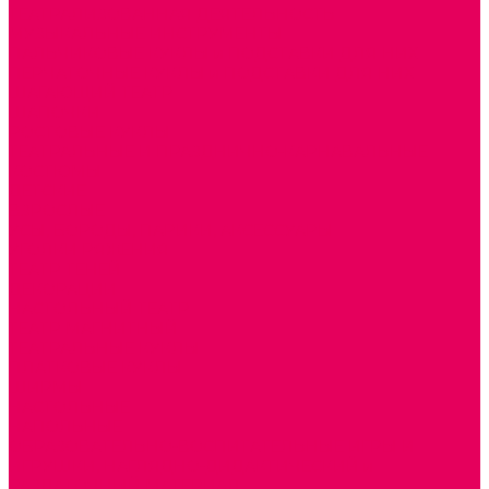
ТЕАТРАЛИЗОВАННАЯ ДЕЯТЕЛЬНОСТЬ
МУЗЫКАЛЬНЫЕ ИНСТРУМЕНТЫ
ПАЛЬЧИКОВЫЕ КУКЛЫ и ПОДСТАВКИ ДЛЯ НИХ
ПЕРЧАТОЧНЫЕ КУКЛЫ и ПОДСТАВКИ ДЛЯ НИХ
ШАГАЮЩИЙ ТЕАТР
ШАПОЧКИ
РОСТОВЫЕ КУКЛЫ
ТЕАТРАЛЬНЫЕ И ПРАЗДНИЧНО-КАРНАВАЛЬНЫЕ
КОСТЮМЫ
ДЕТСКИЕ
ВЗРОСЛЫЕ
УСЫ, БОРОДЫ, ПАРИКИ, АКСЕССУАРЫ
УГОЛКИ РЯЖЕНИЯ
ТЕАТР ТЕНЕЙ
ДЕКОРАЦИИ
НАСТОЛЬНЫЙ ТЕАТР
ТЕАТР МАГНИТНЫЙ
ТЕАТРАЛЬНЫЕ КУКЛЫ
ПЛАТКОВЫЕ КУКЛЫ
ШИРМЫ
НАСТОЛЬНЫЕ
НАПОЛЬНЫЕ
ОБРАЗОВАТЕЛЬНО-ВОСПИТАТЕЛЬНЫЕ ИГРЫ И
ИГРУШКИ, НАГЛЯДНО-ДИДАКТИЧЕСКИЙ и
РАЗДАТОЧНЫЙ МАТЕРИАЛ