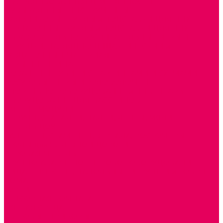
ТЕАТРАЛИЗОВАННАЯ ДЕЯТЕЛЬНОСТЬ
МУЗЫКАЛЬНЫЕ ИНСТРУМЕНТЫ
ПАЛЬЧИКОВЫЕ КУКЛЫ и ПОДСТАВКИ ДЛЯ НИХ
ПЕРЧАТОЧНЫЕ КУКЛЫ и ПОДСТАВКИ ДЛЯ НИХ
ОБРАЗОВАТЕЛЬНО-ВОСПИТАТЕЛЬНЫЕ ИГРЫ И
ИГРУШКИ, НАГЛЯДНО-ДИДАКТИЧЕСКИЙ и
РАЗДАТОЧНЫЙ МАТЕРИАЛ
ИГРЫ НИКИТИНА
МОЗАИКИ И КУБИКИ С КАРТИНКАМИ И СХЕМАМИ
ДОСУГОВЫЕ ИГРЫ И ГОЛОВОЛОМКИ
СПОРТИВНОЕ ОБОРУДОВАНИЕ и ИНВЕНТАРЬ
ОБОРУДОВАНИЕ ДЛЯ БАССЕЙНОВ
МЯГКИЕ МОДУЛИ
ОБРУЧИ, СКАКАЛКИ, ПАЛКИ, ЛЕНТЫ, МЯЧИ
МЕБЕЛЬ ДОУ
БАНКЕТКИ, СКАМЕЙКИ, ЗЕРКАЛА, РОСТОМЕРЫ
СТОЛЫ для ЖЕЛЕЗНОЙ ДОРОГИ
ИГРОВАЯ МЕБЕЛЬ
КРУПНОГАБАРИТНОЕ ИГРОВОЕ ОБОРУДОВАНИЕ
ДИДАКТИЧЕСКИЕ, НАПОЛЬНЫЕ ИГРУШКИ и КОВРИКИ
ДОМА
ГОРКИ
СЕНСОРНАЯ КОМНАТА
МЯГКАЯ СРЕДА
СВЕТОВЫЕ ПРИБОРЫ