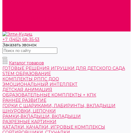
О компании
Контакты
Готовые решения
Политика конфиденциальности
Отзывы
Сертификаты
+7 (3452) 68-35-53
Заказать звонок
Каталог товаров
ГОТОВЫЕ РЕШЕНИЯ ИГРУШКИ ДЛЯ ДЕТСКОГО САДА
STEM ОБРАЗОВАНИЕ
КОМПЛЕКТЫ РППС ДОО
ЭМОЦИОНАЛЬНЫЙ ИНТЕЛЛЕКТ
ДЕТСКАЯ АНИМАЦИЯ
ОБРАЗОВАТЕЛЬНЫЕ КОМПЛЕКТЫ + КПК
РАННЕЕ РАЗВИТИЕ
ГОРКИ С ШАРИКАМИ, ЛАБИРИНТЫ, ВКЛАДЫШИ
ШНУРОВКИ, ЦЕПОЧКИ
РАМКИ-ВКЛАДЫШИ, ВКЛАДЫШИ
РАЗРЕЗНЫЕ КАРТИНКИ
КАТАЛКИ, КАЧАЛКИ, ИГРОВЫЕ КОМПЛЕКСЫ
СОРТИРОВЩИКИ, СТУЧАЛКИ