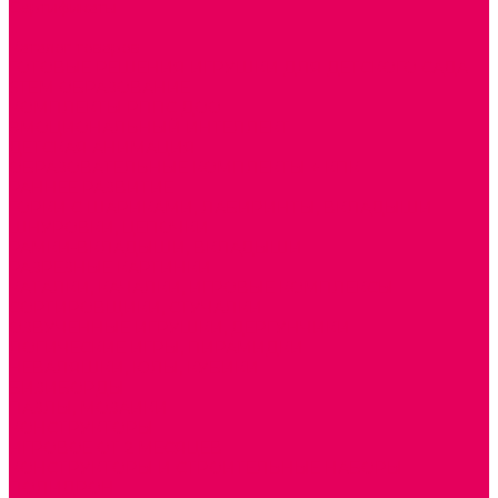
Сертификаты
...
Каталог товаров
ГОТОВЫЕ РЕШЕНИЯ ИГРУШКИ ДЛЯ ДЕТСКОГО САДА
STEM ОБРАЗОВАНИЕ
КОМПЛЕКТЫ РППС ДОО
ЭМОЦИОНАЛЬНЫЙ ИНТЕЛЛЕКТ
ДЕТСКАЯ АНИМАЦИЯ
ОБРАЗОВАТЕЛЬНЫЕ КОМПЛЕКТЫ + КПК
РАННЕЕ РАЗВИТИЕ
ГОРКИ С ШАРИКАМИ, ЛАБИРИНТЫ, ВКЛАДЫШИ
ШНУРОВКИ, ЦЕПОЧКИ
РАМКИ-ВКЛАДЫШИ, ВКЛАДЫШИ
РАЗРЕЗНЫЕ КАРТИНКИ
КАТАЛКИ, КАЧАЛКИ, ИГРОВЫЕ КОМПЛЕКСЫ
СОРТИРОВЩИКИ, СТУЧАЛКИ
ОЗВУЧЕННЫЕ ИГРУШКИ, ДЕРГУНЧИКИ
ЛОГИЧЕСКИЕ ИГРЫ, ПИРАМИДКИ
НЕВАЛЯШКИ, ЮЛЫ, КУБИКИ
БИЗИБОРДЫ
ПАЗЛЫ, МОЗАИКИ
КОНСТРУКТОРЫ
ИГРОВОЕ ОТ 2 МЕСЯЦЕВ
КОНСТРУКТОРЫ И СТРОИТЕЛЬНЫЕ НАБОРЫ
ПОЛИДРОН