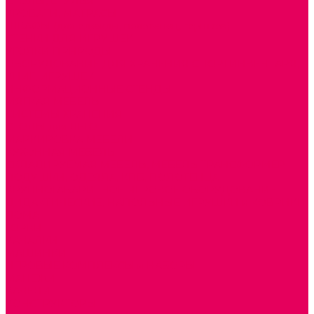
СТОЛЫ, СТУЛЬЯ
КРОВАТИ, МАТРАСЫ
ШКАФЫ (для одежды, полотенец, горшков)
СТЕНКИ ДЛЯ ИГРУШЕК
УГОЛКИ ПРИРОДЫ
ОБОРУДОВАНИЕ ДЛЯ ХРАНЕНИЯ СПОРТИНВЕНТАРЯ,
КНИГ, ИГРУШЕК
ИНФОРМАЦИОННЫЕ СТЕНДЫ
МЯГКАЯ МЕБЕЛЬ
СИСТЕМЫ ХРАНЕНИЯ
СТОЛЫ для ЛЕГО
МАРКИРОВКА МЕБЕЛИ
КУХОННАЯ МЕБЕЛЬ
СКЛАДИРУЕМАЯ МЕБЕЛЬ, МЕБЕЛЬ ТРАНСФОРМЕР
ПОДУШКИ, ОДЕЯЛА, КПБ, ПОЛОТЕНЦА
КРУПНОГАБАРИТНОЕ ИГРОВОЕ ОБОРУДОВАНИЕ
ДИДАКТИЧЕСКИЕ, НАПОЛЬНЫЕ ИГРУШКИ и КОВРИКИ
ДОМА
ГОРКИ
КАЧАЛКИ
МАШИНКИ
ИГРОВЫЕ КОМПЛЕКСЫ и НАБОРЫ
МАНЕЖИ
КАЧЕЛИ
КОНСТРУКТОРЫ