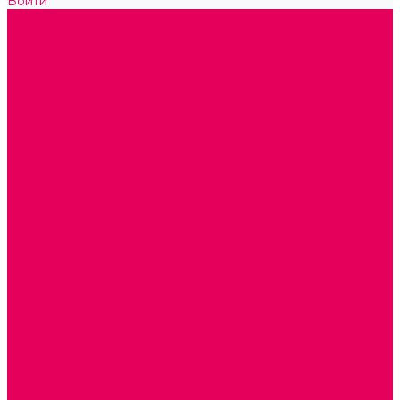
Войти
Каталог товаров
ГОТОВЫЕ РЕШЕНИЯ ИГРУШКИ ДЛЯ ДЕТСКОГО САДА
STEM ОБРАЗОВАНИЕ
КОМПЛЕКТЫ РППС ДОО
ЭМОЦИОНАЛЬНЫЙ ИНТЕЛЛЕКТ
РАННЕЕ РАЗВИТИЕ
ГОРКИ С ШАРИКАМИ, ЛАБИРИНТЫ, ВКЛАДЫШИ
ШНУРОВКИ, ЦЕПОЧКИ
РАМКИ-ВКЛАДЫШИ, ВКЛАДЫШИ
КОНСТРУКТОРЫ И СТРОИТЕЛЬНЫЕ НАБОРЫ
ПОЛИДРОН
ДЕРЕВЯННЫЕ
ПЛАСТМАССОВЫЕ
ОБОРУДОВАНИЕ ГРУПП для детей от 1 года
КРОВАТИ МАТРАЦЫ КПБ
ХОДУНКИ
СТУЛЬЧИК ДЛЯ КОРМЛЕНИЯ
КАБИНЕТЫ СПЕЦИАЛИСТОВ
ПСИХОЛОГ
ЛОГОПЕД
СЮЖЕТНО-РОЛЕВЫЕ ИГРЫ
КУКЛЫ и ОДЕЖДА ДЛЯ КУКОЛ
КОЛЯСКИ
КРОВАТКИ И ЛЮЛЬКИ для кукол