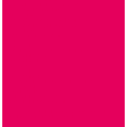
ИЗОБРАЗИТЕЛЬНАЯ ДЕЯТЕЛЬНОСТЬ
ОБОРУДОВАНИЕ для ИЗО
ПОСОБИЯ для ИЗО
СПОРТИВНОЕ ОБОРУДОВАНИЕ и ИНВЕНТАРЬ
ОБОРУДОВАНИЕ ДЛЯ БАССЕЙНОВ
МЯГКИЕ МОДУЛИ
СТРОИТЕЛЬНЫЕ НАБОРЫ
МАТЫ
ТРЕНАЖЕРЫ
ОБРУЧИ, СКАКАЛКИ, ПАЛКИ, ЛЕНТЫ, МЯЧИ
СПОРТИВНЫЙ ИНВЕНТРЬ
СПОРТИВНЫЕ ИГРЫ
ИНВЕНТАРЬ
ТРЕНАЖЕРЫ
БАЛАНСИРЫ и ЛЕСЕНКИ
СПОРТКОМПЛЕКСЫ, ШВЕДСКИЕ СТЕНКИ,
СКАЛОДРОМЫ
СКАМЬИ ГИМНАСТИЧЕСКИЕ
ТАКТИЛЬНЫЕ ДОРОЖКИ
ВЕЛОСИПЕДЫ И САМОКАТЫ
МЕБЕЛЬ ДОУ
БАНКЕТКИ, СКАМЕЙКИ, ЗЕРКАЛА, РОСТОМЕРЫ
СТОЛЫ для ЖЕЛЕЗНОЙ ДОРОГИ
ИГРОВАЯ МЕБЕЛЬ