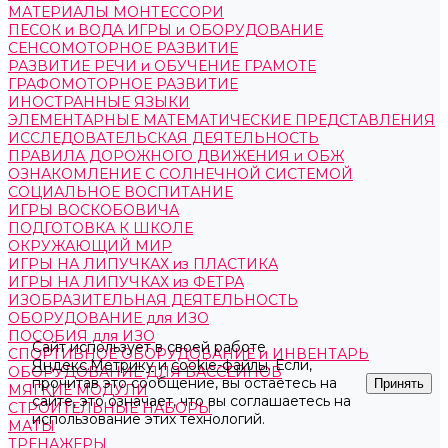
МАТЕРИАЛЫ МОНТЕССОРИ
ПЕСОК и ВОДА ИГРЫ и ОБОРУДОВАНИЕ
СЕНСОМОТОРНОЕ РАЗВИТИЕ
РАЗВИТИЕ РЕЧИ и ОБУЧЕНИЕ ГРАМОТЕ
ГРАФОМОТОРНОЕ РАЗВИТИЕ
ИНОСТРАННЫЕ ЯЗЫКИ
ЭЛЕМЕНТАРНЫЕ МАТЕМАТИЧЕСКИЕ ПРЕДСТАВЛЕНИЯ
ИССЛЕДОВАТЕЛЬСКАЯ ДЕЯТЕЛЬНОСТЬ
ПРАВИЛА ДОРОЖНОГО ДВИЖЕНИЯ и ОБЖ
ОЗНАКОМЛЕНИЕ С СОЛНЕЧНОЙ СИСТЕМОЙ
СОЦИАЛЬНОЕ ВОСПИТАНИЕ
ИГРЫ ВОСКОБОВИЧА
ПОДГОТОВКА К ШКОЛЕ
ОКРУЖАЮЩИЙ МИР
ИГРЫ НА ЛИПУЧКАХ из ПЛАСТИКА
ИГРЫ НА ЛИПУЧКАХ из ФЕТРА
ИЗОБРАЗИТЕЛЬНАЯ ДЕЯТЕЛЬНОСТЬ
ОБОРУДОВАНИЕ для ИЗО
ПОСОБИЯ для ИЗО
Сайт использует в своей работе
СПОРТИВНОЕ ОБОРУДОВАНИЕ и ИНВЕНТАРЬ
Яндекс.Метрику
и
cookie-файлы
. Если,
ОБОРУДОВАНИЕ ДЛЯ БАССЕЙНОВ
прочитав это сообщение, вы остаетесь на
Принять
МЯГКИЕ МОДУЛИ
сайте, это означает, что вы соглашаетесь на
СТРОИТЕЛЬНЫЕ НАБОРЫ
использование этих технологий.
МАТЫ
ТРЕНАЖЕРЫ