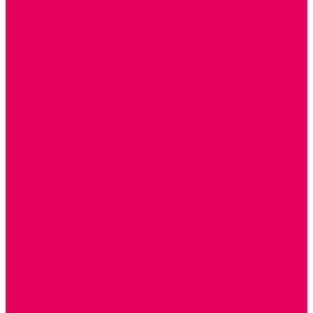
РЕАБИЛИТАЦИЯ
ЦИФРОВАЯ ОБРАЗОВАТЕЛЬНАЯ СРЕДА
ИНФОРМАЦИОННО-КОММУНИКАЦИОННЫЕ
ТЕХНОЛОГИИ
РОБОТОТЕХНИКА
НЕЙРОПИЛОТИРОВАНИЕ
ИСКУССТВЕННЫЙ ИНТЕЛЛЕКТ
АЛГОРИТМИКА В ДОУ
КОНСТРУИРОВАНИЕ И ПРОГРАММИРОВАНИЕ
РОБОТОТЕХНИКА ДЛЯ НАЧАЛЬНОЙ ШКОЛЫ
Работа с юр.лицами
Работа с ДОУ
Работа с ИП и ООО
Методическая поддержка
Блог
Учебно-методический центр ФИСО
Модульная программа СТЕМ
Образовательный портал Элтиленд
Комплекты для дооснащения РППС в ДОО
Помощь
Доставка
Обмен и возврат
Оплата
Скачать Мультстудию
Скачать каталоги