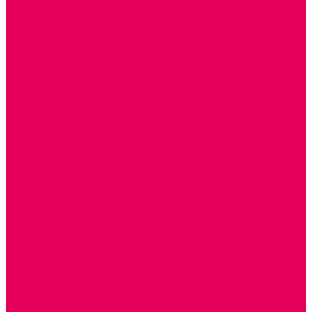
ИГРЫ НИКИТИНА
МОЗАИКИ И КУБИКИ С КАРТИНКАМИ И СХЕМАМИ
ДОСУГОВЫЕ ИГРЫ И ГОЛОВОЛОМКИ
ДОМИНО
ЛОТО
ШАХМАТЫ, ШАШКИ
ГОЛОВОЛОМКИ
НАПОЛЬНЫЕ
НАСТОЛЬНЫЕ
МАТЕРИАЛЫ МОНТЕССОРИ
ПЕСОК и ВОДА ИГРЫ и ОБОРУДОВАНИЕ
СЕНСОМОТОРНОЕ РАЗВИТИЕ
РАЗВИТИЕ РЕЧИ и ОБУЧЕНИЕ ГРАМОТЕ
ГРАФОМОТОРНОЕ РАЗВИТИЕ
ИНОСТРАННЫЕ ЯЗЫКИ
ЭЛЕМЕНТАРНЫЕ МАТЕМАТИЧЕСКИЕ ПРЕДСТАВЛЕНИЯ
ИССЛЕДОВАТЕЛЬСКАЯ ДЕЯТЕЛЬНОСТЬ
ПРАВИЛА ДОРОЖНОГО ДВИЖЕНИЯ и ОБЖ
ОЗНАКОМЛЕНИЕ С СОЛНЕЧНОЙ СИСТЕМОЙ
СОЦИАЛЬНОЕ ВОСПИТАНИЕ
ИГРЫ ВОСКОБОВИЧА
ПОДГОТОВКА К ШКОЛЕ
ОКРУЖАЮЩИЙ МИР
ИГРЫ НА ЛИПУЧКАХ из ПЛАСТИКА
ИГРЫ НА ЛИПУЧКАХ из ФЕТРА