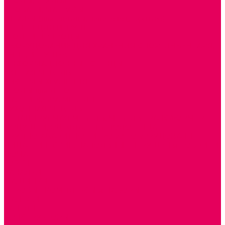
СТОЛЫ, СТУЛЬЯ
КРОВАТИ, МАТРАСЫ
ШКАФЫ (для одежды, полотенец, горшков)
СТЕНКИ ДЛЯ ИГРУШЕК
УГОЛКИ ПРИРОДЫ
ОБОРУДОВАНИЕ ДЛЯ ХРАНЕНИЯ СПОРТИНВЕНТАРЯ,
КНИГ, ИГРУШЕК
ИНФОРМАЦИОННЫЕ СТЕНДЫ
МЯГКАЯ МЕБЕЛЬ
СИСТЕМЫ ХРАНЕНИЯ
СТОЛЫ для ЛЕГО
МАРКИРОВКА МЕБЕЛИ
КУХОННАЯ МЕБЕЛЬ
СКЛАДИРУЕМАЯ МЕБЕЛЬ, МЕБЕЛЬ ТРАНСФОРМЕР
ПОДУШКИ, ОДЕЯЛА, КПБ, ПОЛОТЕНЦА
КРУПНОГАБАРИТНОЕ ИГРОВОЕ ОБОРУДОВАНИЕ
ДИДАКТИЧЕСКИЕ, НАПОЛЬНЫЕ ИГРУШКИ и КОВРИКИ
ДОМА
ГОРКИ
КАЧАЛКИ
МАШИНКИ
ИГРОВЫЕ КОМПЛЕКСЫ и НАБОРЫ
МАНЕЖИ
КАЧЕЛИ
КОНСТРУКТОРЫ