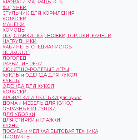
КРОВАТИ МАТРАЦЫ КПБ
ХОДУНКИ
СТУЛЬЧИК ДЛЯ КОРМЛЕНИЯ
КОЛЯСКИ
МАНЕЖИ
КОМОДЫ
ПОДСТАВКИ ПОД НОЖКИ, ГОРШКИ, КАЧЕЛИ,
НАГРУДНИКИ
КАБИНЕТЫ СПЕЦИАЛИСТОВ
ПСИХОЛОГ
ЛОГОПЕД
РАЗВИТИЕ РЕЧИ
СЮЖЕТНО-РОЛЕВЫЕ ИГРЫ
КУКЛЫ и ОДЕЖДА ДЛЯ КУКОЛ
КУКЛЫ
ОДЕЖДА ДЛЯ КУКОЛ
КОЛЯСКИ
КРОВАТКИ И ЛЮЛЬКИ для кукол
ДОМА и МЕБЕЛЬ ДЛЯ КУКОЛ
ОБРАЗНЫЕ ИГРУШКИ
ДЛЯ УБОРКИ
ДЛЯ СТИРКИ и ГЛАЖКИ
КУХНЯ
ПОСУДА и МЕЛКАЯ БЫТОВАЯ ТЕХНИКА
ПРОДУКТЫ