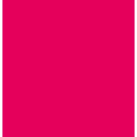
ИЗОБРАЗИТЕЛЬНАЯ ДЕЯТЕЛЬНОСТЬ
ОБОРУДОВАНИЕ для ИЗО
ПОСОБИЯ для ИЗО
СПОРТИВНОЕ ОБОРУДОВАНИЕ и ИНВЕНТАРЬ
ОБОРУДОВАНИЕ ДЛЯ БАССЕЙНОВ
МЯГКИЕ МОДУЛИ
СТРОИТЕЛЬНЫЕ НАБОРЫ
МАТЫ
ТРЕНАЖЕРЫ
ОБРУЧИ, СКАКАЛКИ, ПАЛКИ, ЛЕНТЫ, МЯЧИ
СПОРТИВНЫЙ ИНВЕНТРЬ
СПОРТИВНЫЕ ИГРЫ
ИНВЕНТАРЬ
ТРЕНАЖЕРЫ
БАЛАНСИРЫ и ЛЕСЕНКИ
СПОРТКОМПЛЕКСЫ, ШВЕДСКИЕ СТЕНКИ,
СКАЛОДРОМЫ
СКАМЬИ ГИМНАСТИЧЕСКИЕ
ТАКТИЛЬНЫЕ ДОРОЖКИ
ВЕЛОСИПЕДЫ И САМОКАТЫ
МЕБЕЛЬ ДОУ
БАНКЕТКИ, СКАМЕЙКИ, ЗЕРКАЛА, РОСТОМЕРЫ
СТОЛЫ для ЖЕЛЕЗНОЙ ДОРОГИ
ИГРОВАЯ МЕБЕЛЬ