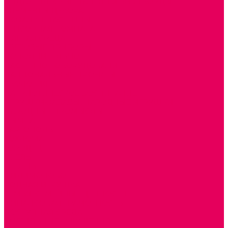
ДИДАКТИЧЕСКИЕ ПАНЕЛИ и БИЗИБОРДЫ
ЭЛЕМЕНТЫ ДЕКОРА
МОЗАИКИ НАСТЕННЫЕ
СЕНСОРНАЯ КОМНАТА
МЯГКАЯ СРЕДА
СВЕТОВЫЕ ПРИБОРЫ
ДОПОЛНИТЕЛЬНО
НАСТЕННОЕ ОБОРУДОВАНИЕ
НАЦИОНАЛЬНЫЕ ПРОЕКТЫ
ЭКОЛОГИЯ
ПАТРИОТИЧЕСКОЕ ВОСПИТАНИЕ
ИГРУШКИ-ЗАБАВЫ, НАРОДНЫЕ ИГРУШКИ
НАРОДНЫЕ ПРОМЫСЛЫ
ДЫМКА
КАРГОПОЛЬ
ХОХЛОМА
ГОРОДЕЦ
ГЖЕЛЬ
МЕЗЕНЬ
ФИЛИМОНОВО
РОДНАЯ ИГРУШКА
СЕМЬЯ. СЕМЕЙНЫЕ ЦЕННОСТИ.
ФИНАНСОВАЯ ГРАМОТНОСТЬ
ДОСТУПНАЯ СРЕДА
ТАКТИЛЬНЫЕ ОЩУЩЕНИЯ