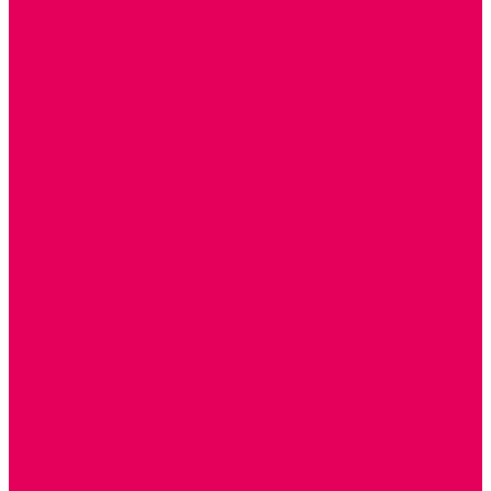
ТЕАТРАЛИЗОВАННАЯ ДЕЯТЕЛЬНОСТЬ
МУЗЫКАЛЬНЫЕ ИНСТРУМЕНТЫ
ПАЛЬЧИКОВЫЕ КУКЛЫ и ПОДСТАВКИ ДЛЯ НИХ
ПЕРЧАТОЧНЫЕ КУКЛЫ и ПОДСТАВКИ ДЛЯ НИХ
ОБРАЗОВАТЕЛЬНО-ВОСПИТАТЕЛЬНЫЕ ИГРЫ И
ИГРУШКИ, НАГЛЯДНО-ДИДАКТИЧЕСКИЙ и
РАЗДАТОЧНЫЙ МАТЕРИАЛ
ИГРЫ НИКИТИНА
МОЗАИКИ И КУБИКИ С КАРТИНКАМИ И СХЕМАМИ
ДОСУГОВЫЕ ИГРЫ И ГОЛОВОЛОМКИ
СПОРТИВНОЕ ОБОРУДОВАНИЕ и ИНВЕНТАРЬ
ОБОРУДОВАНИЕ ДЛЯ БАССЕЙНОВ
МЯГКИЕ МОДУЛИ
ОБРУЧИ, СКАКАЛКИ, ПАЛКИ, ЛЕНТЫ, МЯЧИ
МЕБЕЛЬ ДОУ
БАНКЕТКИ, СКАМЕЙКИ, ЗЕРКАЛА, РОСТОМЕРЫ
СТОЛЫ для ЖЕЛЕЗНОЙ ДОРОГИ
ИГРОВАЯ МЕБЕЛЬ
КРУПНОГАБАРИТНОЕ ИГРОВОЕ ОБОРУДОВАНИЕ
ДИДАКТИЧЕСКИЕ, НАПОЛЬНЫЕ ИГРУШКИ и КОВРИКИ
ДОМА
ГОРКИ
СЕНСОРНАЯ КОМНАТА
МЯГКАЯ СРЕДА
СВЕТОВЫЕ ПРИБОРЫ