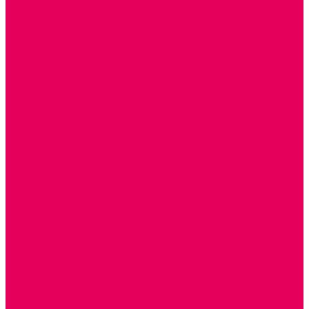
ДОПОЛНИТЕЛЬНО
НАЦИОНАЛЬНЫЕ ПРОЕКТЫ
ЭКОЛОГИЯ
ПАТРИОТИЧЕСКОЕ ВОСПИТАНИЕ
РОДНАЯ ИГРУШКА
Работа с юр.лицами
Работа с ДОУ
Работа с ИП и ООО
Методическая поддержка
Блог
Учебно-методический центр ФИСО
Модульная программа СТЕМ
Образовательный портал Элтиленд
Комплекты для дооснащения РППС в ДОО
Помощь
Доставка
Обмен и возврат
Оплата
Скачать Мультстудию
Скачать каталоги
О компании
Контакты
Готовые решения
Политика конфиденциальности
Отзывы