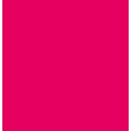
Сертификаты
...
Каталог товаров
ГОТОВЫЕ РЕШЕНИЯ ИГРУШКИ ДЛЯ ДЕТСКОГО САДА
STEM ОБРАЗОВАНИЕ
КОМПЛЕКТЫ РППС ДОО
ЭМОЦИОНАЛЬНЫЙ ИНТЕЛЛЕКТ
ДЕТСКАЯ АНИМАЦИЯ
ОБРАЗОВАТЕЛЬНЫЕ КОМПЛЕКТЫ + КПК
РАННЕЕ РАЗВИТИЕ
ГОРКИ С ШАРИКАМИ, ЛАБИРИНТЫ, ВКЛАДЫШИ
ШНУРОВКИ, ЦЕПОЧКИ
РАМКИ-ВКЛАДЫШИ, ВКЛАДЫШИ
РАЗРЕЗНЫЕ КАРТИНКИ
КАТАЛКИ, КАЧАЛКИ, ИГРОВЫЕ КОМПЛЕКСЫ
СОРТИРОВЩИКИ, СТУЧАЛКИ
ОЗВУЧЕННЫЕ ИГРУШКИ, ДЕРГУНЧИКИ
ЛОГИЧЕСКИЕ ИГРЫ, ПИРАМИДКИ
НЕВАЛЯШКИ, ЮЛЫ, КУБИКИ
БИЗИБОРДЫ
ПАЗЛЫ, МОЗАИКИ
КОНСТРУКТОРЫ
ИГРОВОЕ ОТ 2 МЕСЯЦЕВ
КОНСТРУКТОРЫ И СТРОИТЕЛЬНЫЕ НАБОРЫ
ПОЛИДРОН