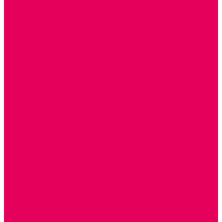
ТЕАТРАЛИЗОВАННАЯ ДЕЯТЕЛЬНОСТЬ
МУЗЫКАЛЬНЫЕ ИНСТРУМЕНТЫ
ПАЛЬЧИКОВЫЕ КУКЛЫ и ПОДСТАВКИ ДЛЯ НИХ
ПЕРЧАТОЧНЫЕ КУКЛЫ и ПОДСТАВКИ ДЛЯ НИХ
ШАГАЮЩИЙ ТЕАТР
ШАПОЧКИ
РОСТОВЫЕ КУКЛЫ
ТЕАТРАЛЬНЫЕ И ПРАЗДНИЧНО-КАРНАВАЛЬНЫЕ
КОСТЮМЫ
ДЕТСКИЕ
ВЗРОСЛЫЕ
УСЫ, БОРОДЫ, ПАРИКИ, АКСЕССУАРЫ
УГОЛКИ РЯЖЕНИЯ
ТЕАТР ТЕНЕЙ
ДЕКОРАЦИИ
НАСТОЛЬНЫЙ ТЕАТР
ТЕАТР МАГНИТНЫЙ
ТЕАТРАЛЬНЫЕ КУКЛЫ
ПЛАТКОВЫЕ КУКЛЫ
ШИРМЫ
НАСТОЛЬНЫЕ
НАПОЛЬНЫЕ
ОБРАЗОВАТЕЛЬНО-ВОСПИТАТЕЛЬНЫЕ ИГРЫ И
ИГРУШКИ, НАГЛЯДНО-ДИДАКТИЧЕСКИЙ и
РАЗДАТОЧНЫЙ МАТЕРИАЛ