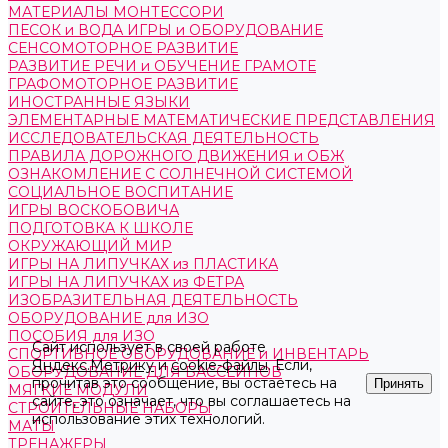
МАТЕРИАЛЫ МОНТЕССОРИ
ПЕСОК и ВОДА ИГРЫ и ОБОРУДОВАНИЕ
СЕНСОМОТОРНОЕ РАЗВИТИЕ
РАЗВИТИЕ РЕЧИ и ОБУЧЕНИЕ ГРАМОТЕ
ГРАФОМОТОРНОЕ РАЗВИТИЕ
ИНОСТРАННЫЕ ЯЗЫКИ
ЭЛЕМЕНТАРНЫЕ МАТЕМАТИЧЕСКИЕ ПРЕДСТАВЛЕНИЯ
ИССЛЕДОВАТЕЛЬСКАЯ ДЕЯТЕЛЬНОСТЬ
ПРАВИЛА ДОРОЖНОГО ДВИЖЕНИЯ и ОБЖ
ОЗНАКОМЛЕНИЕ С СОЛНЕЧНОЙ СИСТЕМОЙ
СОЦИАЛЬНОЕ ВОСПИТАНИЕ
ИГРЫ ВОСКОБОВИЧА
ПОДГОТОВКА К ШКОЛЕ
ОКРУЖАЮЩИЙ МИР
ИГРЫ НА ЛИПУЧКАХ из ПЛАСТИКА
ИГРЫ НА ЛИПУЧКАХ из ФЕТРА
ИЗОБРАЗИТЕЛЬНАЯ ДЕЯТЕЛЬНОСТЬ
ОБОРУДОВАНИЕ для ИЗО
ПОСОБИЯ для ИЗО
Сайт использует в своей работе
СПОРТИВНОЕ ОБОРУДОВАНИЕ и ИНВЕНТАРЬ
Яндекс.Метрику
и
cookie-файлы
. Если,
ОБОРУДОВАНИЕ ДЛЯ БАССЕЙНОВ
прочитав это сообщение, вы остаетесь на
Принять
МЯГКИЕ МОДУЛИ
сайте, это означает, что вы соглашаетесь на
СТРОИТЕЛЬНЫЕ НАБОРЫ
использование этих технологий.
МАТЫ
ТРЕНАЖЕРЫ