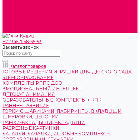
О компании
Контакты
Готовые решения
Политика конфиденциальности
Отзывы
Сертификаты
+7 (3452) 68-35-53
Заказать звонок
Каталог товаров
ГОТОВЫЕ РЕШЕНИЯ ИГРУШКИ ДЛЯ ДЕТСКОГО САДА
STEM ОБРАЗОВАНИЕ
КОМПЛЕКТЫ РППС ДОО
ЭМОЦИОНАЛЬНЫЙ ИНТЕЛЛЕКТ
ДЕТСКАЯ АНИМАЦИЯ
ОБРАЗОВАТЕЛЬНЫЕ КОМПЛЕКТЫ + КПК
РАННЕЕ РАЗВИТИЕ
ГОРКИ С ШАРИКАМИ, ЛАБИРИНТЫ, ВКЛАДЫШИ
ШНУРОВКИ, ЦЕПОЧКИ
РАМКИ-ВКЛАДЫШИ, ВКЛАДЫШИ
РАЗРЕЗНЫЕ КАРТИНКИ
КАТАЛКИ, КАЧАЛКИ, ИГРОВЫЕ КОМПЛЕКСЫ
СОРТИРОВЩИКИ, СТУЧАЛКИ