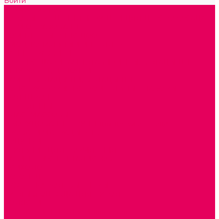
Войти
Каталог товаров
ГОТОВЫЕ РЕШЕНИЯ ИГРУШКИ ДЛЯ ДЕТСКОГО САДА
STEM ОБРАЗОВАНИЕ
КОМПЛЕКТЫ РППС ДОО
ЭМОЦИОНАЛЬНЫЙ ИНТЕЛЛЕКТ
РАННЕЕ РАЗВИТИЕ
ГОРКИ С ШАРИКАМИ, ЛАБИРИНТЫ, ВКЛАДЫШИ
ШНУРОВКИ, ЦЕПОЧКИ
РАМКИ-ВКЛАДЫШИ, ВКЛАДЫШИ
КОНСТРУКТОРЫ И СТРОИТЕЛЬНЫЕ НАБОРЫ
ПОЛИДРОН
ДЕРЕВЯННЫЕ
ПЛАСТМАССОВЫЕ
ОБОРУДОВАНИЕ ГРУПП для детей от 1 года
КРОВАТИ МАТРАЦЫ КПБ
ХОДУНКИ
СТУЛЬЧИК ДЛЯ КОРМЛЕНИЯ
КАБИНЕТЫ СПЕЦИАЛИСТОВ
ПСИХОЛОГ
ЛОГОПЕД
СЮЖЕТНО-РОЛЕВЫЕ ИГРЫ
КУКЛЫ и ОДЕЖДА ДЛЯ КУКОЛ
КОЛЯСКИ
КРОВАТКИ И ЛЮЛЬКИ для кукол