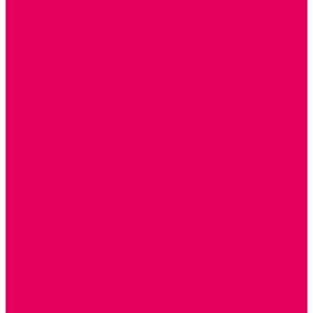
РЕАБИЛИТАЦИЯ
ЦИФРОВАЯ ОБРАЗОВАТЕЛЬНАЯ СРЕДА
ИНФОРМАЦИОННО-КОММУНИКАЦИОННЫЕ
ТЕХНОЛОГИИ
РОБОТОТЕХНИКА
НЕЙРОПИЛОТИРОВАНИЕ
ИСКУССТВЕННЫЙ ИНТЕЛЛЕКТ
АЛГОРИТМИКА В ДОУ
КОНСТРУИРОВАНИЕ И ПРОГРАММИРОВАНИЕ
РОБОТОТЕХНИКА ДЛЯ НАЧАЛЬНОЙ ШКОЛЫ
Работа с юр.лицами
Работа с ДОУ
Работа с ИП и ООО
Методическая поддержка
Блог
Учебно-методический центр ФИСО
Модульная программа СТЕМ
Образовательный портал Элтиленд
Комплекты для дооснащения РППС в ДОО
Помощь
Доставка
Обмен и возврат
Оплата
Скачать Мультстудию
Скачать каталоги