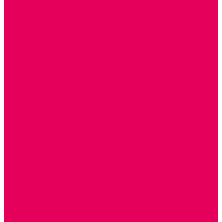
КОЛЯСКИ
КРОВАТКИ И ЛЮЛЬКИ для кукол
ДОМА и МЕБЕЛЬ ДЛЯ КУКОЛ
ОБРАЗНЫЕ ИГРУШКИ
ДЛЯ УБОРКИ
ДЛЯ СТИРКИ и ГЛАЖКИ
КУХНЯ
ПОСУДА и МЕЛКАЯ БЫТОВАЯ ТЕХНИКА
ПРОДУКТЫ
МАГАЗИН
БОЛЬНИЦА
МАСТЕРСКАЯ
ПАРИКМАХЕРСКАЯ
ТРАНСПОРТНЫЕ ИГРУШКИ
ПАРКОВКИ и ГАРАЖИ
ЛЕГКОВЫЕ
ГРУЗОВЫЕ
СПЕЦТЕХНИКА
СЛУЖЕБНЫЕ
ВОЕННЫЕ
САМОЛЕТЫ, ВЕРТОЛЕТЫ
ЖЕЛЕЗНАЯ ДОРОГА
ШКОЛА
ТЕМАТИЧЕСКИЕ НАБОРЫ
ТЕМАТИЧЕСКИЕ КОСТЮМЫ