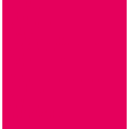
ДЕРЕВЯННЫЕ
ПЛАСТМАССОВЫЕ
ИЗ ПВХ
МАГНИТНЫЕ
РОБОТОТЕХНИЧЕСКИЕ
МЕТАЛЛИЧЕСКИЕ
ЛЕГО для ДОУ
НАУЧНО-ПОЗНАВАТЕЛЬНЫЕ
ОБОРУДОВАНИЕ ГРУПП для детей от 1 года
КРОВАТИ МАТРАЦЫ КПБ
ХОДУНКИ
СТУЛЬЧИК ДЛЯ КОРМЛЕНИЯ
КОЛЯСКИ
МАНЕЖИ
КОМОДЫ
ПОДСТАВКИ ПОД НОЖКИ, ГОРШКИ, КАЧЕЛИ,
НАГРУДНИКИ
КАБИНЕТЫ СПЕЦИАЛИСТОВ
ПСИХОЛОГ
ЛОГОПЕД
РАЗВИТИЕ РЕЧИ
СЮЖЕТНО-РОЛЕВЫЕ ИГРЫ
КУКЛЫ и ОДЕЖДА ДЛЯ КУКОЛ
КУКЛЫ
ОДЕЖДА ДЛЯ КУКОЛ